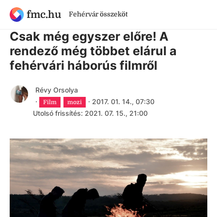
fmc.hu
Fehérvár összeköt
9 évnél régebbi cikk
Csak még egyszer előre! A
rendező még többet elárul a
fehérvári háborús filmről
Révy Orsolya
·
·
2017. 01. 14., 07:30
Film
mozi
Utolsó frissítés: 2021. 07. 15., 21:00