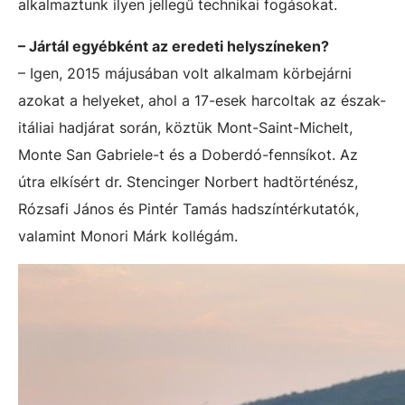
alkalmaztunk ilyen jellegű technikai fogásokat.
– Jártál egyébként az eredeti helyszíneken?
– Igen, 2015 májusában volt alkalmam körbejárni
azokat a helyeket, ahol a 17-esek harcoltak az észak-
itáliai hadjárat során, köztük Mont-Saint-Michelt,
Monte San Gabriele-t és a Doberdó-fennsíkot. Az
útra elkísért dr. Stencinger Norbert hadtörténész,
Rózsafi János és Pintér Tamás hadszíntérkutatók,
valamint Monori Márk kollégám.