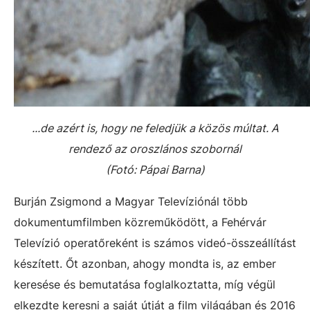
...de azért is, hogy ne feledjük a közös múltat. A
rendező az oroszlános szobornál
(Fotó: Pápai Barna)
Burján Zsigmond a Magyar Televíziónál több
dokumentumfilmben közreműködött, a Fehérvár
Televízió operatőreként is számos videó-összeállítást
készített. Őt azonban, ahogy mondta is, az ember
keresése és bemutatása foglalkoztatta, míg végül
elkezdte keresni a saját útját a film világában és 2016