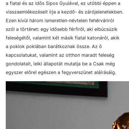
a fiatal és az idős Sipos Gyulával, ez utóbbi éppen a
visszaemlékezéseit írja a kezdő- és zárójelenetekben.
Ezen kívül három ismeretlen-névtelen fehérváriról
szól a történet: egy idősebb férfiről, aki elbúcsúzik
feleségétől, valamint két másik fiatal katonáról, akik
a poklok poklában barátkoznak össze. Az ő
kapcsolatukat, valamint az otthon maradt feleség
gondolatait, lelki állapotát mutatja be a Csak még
egyszer előre! egészen a fegyverszünet aláírásáig.