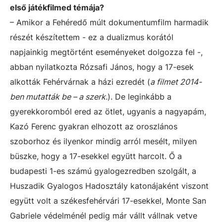
első játékfilmed témája?
– Amikor a Fehéredő múlt dokumentumfilm harmadik
részét készítettem - ez a dualizmus korától
napjainkig megtörtént eseményeket dolgozza fel -,
abban nyilatkozta Rózsafi János, hogy a 17-esek
alkották Fehérvárnak a házi ezredét (
a filmet 2014-
ben mutatták be – a szerk.
). De leginkább a
gyerekkoromból ered az ötlet, ugyanis a nagyapám,
Kazó Ferenc gyakran elhozott az oroszlános
szoborhoz és ilyenkor mindig arról mesélt, milyen
büszke, hogy a 17-esekkel együtt harcolt. Ő a
budapesti 1-es számú gyalogezredben szolgált, a
Huszadik Gyalogos Hadosztály katonájaként viszont
együtt volt a székesfehérvári 17-esekkel, Monte San
Gabriele védelménél pedig már vállt vállnak vetve