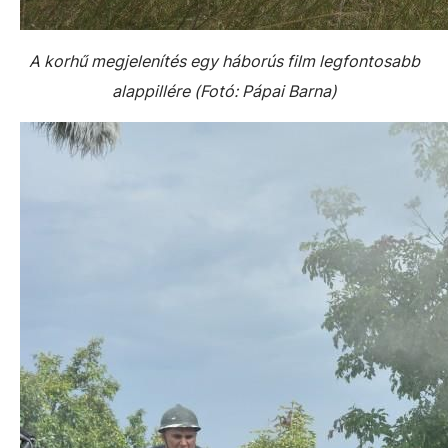
A korhű megjelenítés egy háborús film legfontosabb
alappillére (Fotó: Pápai Barna)