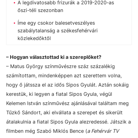
A legdivatosabb frizurák a 2019-2020-as
őszi-téli szezonban
Íme egy csokor balesetveszélyes
szabálytalanság a székesfehérvári
közlekedőktől
– Hogyan választottad ki a szereplőket?
– Matus György színművészre száz százalékig
számítottam, mindenképpen azt szerettem volna,
hogy ő játssza el az idős Sipos Gyulát. Aztán sokáig
kerestük, ki legyen a fiatal Sipos Gyula, végül
Kelemen István színművész ajánlásával találtam meg
Tűzkő Sándort, aki elvállata a szerepet és sikerült
átalakulnia a fiatal Sipos Gyula alezredessé. Játszik a
filmben még Szabó Miklós Bence (
a Fehérvár TV