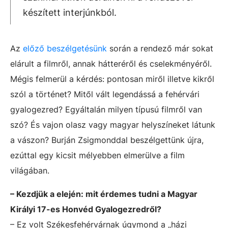
készített interjúnkból.
Az
előző beszélgetésünk
során a rendező már sokat
elárult a filmről, annak hátteréről és cselekményéről.
Mégis felmerül a kérdés: pontosan miről illetve kikről
szól a történet? Mitől vált legendássá a fehérvári
gyalogezred? Egyáltalán milyen típusú filmről van
szó? És vajon olasz vagy magyar helyszíneket látunk
a vászon? Burján Zsigmonddal beszélgettünk újra,
ezúttal egy kicsit mélyebben elmerülve a film
világában.
– Kezdjük a elején: mit érdemes tudni a Magyar
Királyi 17-es Honvéd Gyalogezredről?
– Ez volt Székesfehérvárnak úgymond a „házi