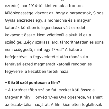
ezrede”, már 1914-től kint voltak a fronton.
Különlegessége viszont az, hogy a parancsnok, Sipos
Gyula alezredes egy, a monarchia és a magyar
katonák körében is legendássá vált ezredet
kovácsolt össze. Nem véletlenül alakult ki ez a
szállóige: „Légy sziklaszilárd, tántoríthatatlan és soha
nem csüggedő, mint egy 17-es!" A háború
befejeztével, a fegyverletétel után ráadásul a
fehérvári ezred megmaradt katonái rendben és
fegyverrel a kezükben tértek haza.
– Kikről szól pontosan a film?
– A történet több szálon fut, ezeket köti össze a
Magyar Királyi Honvéd 17-es Gyalogezrede, valamint
az észak-itáliai hadjárat. A film kiemelten foglalkozik