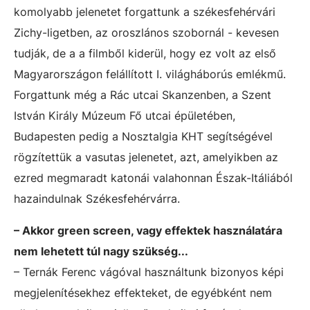
komolyabb jelenetet forgattunk a székesfehérvári
Zichy-ligetben, az oroszlános szobornál - kevesen
tudják, de a a filmből kiderül, hogy ez volt az első
Magyarországon felállított I. világháborús emlékmű.
Forgattunk még a Rác utcai Skanzenben, a Szent
István Király Múzeum Fő utcai épületében,
Budapesten pedig a Nosztalgia KHT segítségével
rögzítettük a vasutas jelenetet, azt, amelyikben az
ezred megmaradt katonái valahonnan Észak-Itáliából
hazaindulnak Székesfehérvárra.
– Akkor green screen, vagy effektek használatára
nem lehetett túl nagy szükség...
– Ternák Ferenc vágóval használtunk bizonyos képi
megjelenítésekhez effekteket, de egyébként nem