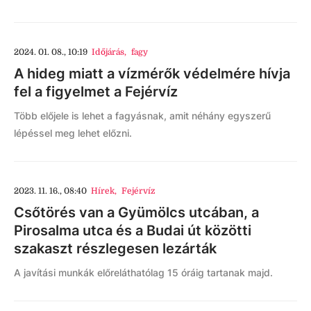
2024. 01. 08., 10:19
Időjárás
,
fagy
A hideg miatt a vízmérők védelmére hívja
fel a figyelmet a Fejérvíz
Több előjele is lehet a fagyásnak, amit néhány egyszerű
lépéssel meg lehet előzni.
2023. 11. 16., 08:40
Hírek
,
Fejérvíz
Csőtörés van a Gyümölcs utcában, a
Pirosalma utca és a Budai út közötti
szakaszt részlegesen lezárták
A javítási munkák előreláthatólag 15 óráig tartanak majd.