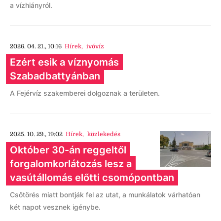
a vízhiányról.
2026. 04. 21., 10:16
Hírek
,
ivóvíz
Ezért esik a víznyomás
Szabadbattyánban
A Fejérvíz szakemberei dolgoznak a területen.
2025. 10. 29., 19:02
Hírek
,
közlekedés
Október 30-án reggeltől
forgalomkorlátozás lesz a
vasútállomás előtti csomópontban
Csőtörés miatt bontják fel az utat, a munkálatok várhatóan
két napot vesznek igénybe.