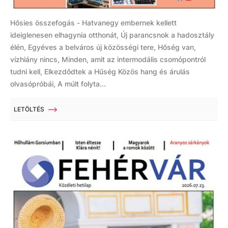
Hősies összefogás - Hatvanegy embernek kellett
ideiglenesen elhagynia otthonát, Új parancsnok a hadosztály
élén, Egyéves a belváros új közösségi tere, Hőség van,
vízhiány nincs, Minden, amit az intermodális csomópontról
tudni kell, Elkezdődtek a Hűség Közös hang és árulás
olvasópróbái, A múlt folyta...
LETÖLTÉS