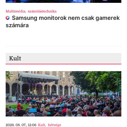
Multimédia
,
számítástechnika
Samsung monitorok nem csak gamerek
számára
Kult
2026. 08. 07., 12:06
Kult
,
hétvége