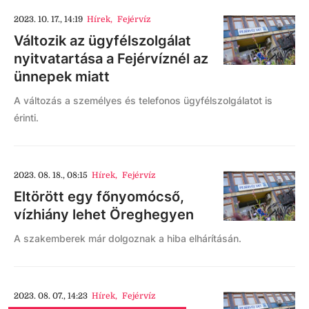
2023. 10. 17., 14:19
Hírek
,
Fejérvíz
Változik az ügyfélszolgálat
nyitvatartása a Fejérvíznél az
ünnepek miatt
A változás a személyes és telefonos ügyfélszolgálatot is
érinti.
2023. 08. 18., 08:15
Hírek
,
Fejérvíz
Eltörött egy főnyomócső,
vízhiány lehet Öreghegyen
A szakemberek már dolgoznak a hiba elhárításán.
2023. 08. 07., 14:23
Hírek
,
Fejérvíz