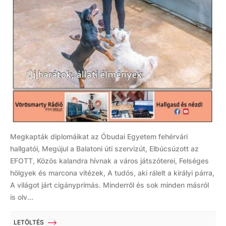
Megkapták diplomáikat az Óbudai Egyetem fehérvári
hallgatói, Megújul a Balatoni úti szervizút, Elbúcsúzott az
EFOTT, Közös kalandra hívnak a város játszóterei, Felséges
hölgyek és marcona vitézek, A tudós, aki rálelt a királyi párra,
A világot járt cigányprímás. Minderről és sok minden másról
is olv...
LETÖLTÉS