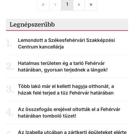
First
Previous
Next
Last
«
‹
1
›
»
Legnépszerűbb
Lemondott a Székesfehérvári Szakképzési
1
.
Centrum kancellárja
Hatalmas területen ég a tarló Fehérvár
2
.
határában, gyorsan terjednek a lángok!
Több lakó már el kellett hagyja otthonát, a
3
.
házak felé terjed a tűz Fehérvár határában
Az összefogás erejével oltották el a Fehérvár
4
.
határában tomboló tüzet!
Az Izabella utcában a zártkerti épületeket elérte