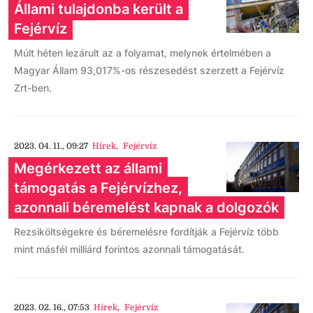
Állami tulajdonba került a
Fejérvíz
Múlt héten lezárult az a folyamat, melynek értelmében a
Magyar Állam 93,017%-os részesedést szerzett a Fejérvíz
Zrt-ben.
2023. 04. 11., 09:27
Hírek
,
Fejérvíz
Megérkezett az állami
támogatás a Fejérvízhez,
azonnali béremelést kapnak a dolgozók
Rezsiköltségekre és béremelésre fordítják a Fejérvíz több
mint másfél milliárd forintos azonnali támogatását.
2023. 02. 16., 07:53
Hírek
,
Fejérvíz