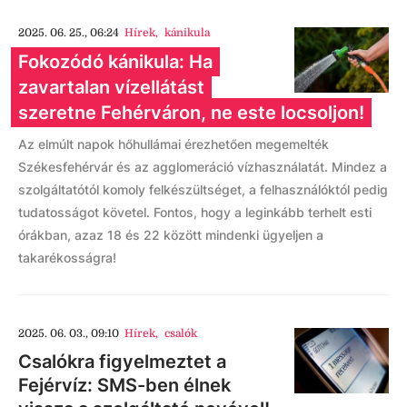
2025. 06. 25., 06:24
Hírek
,
kánikula
Fokozódó kánikula: Ha
zavartalan vízellátást
szeretne Fehérváron, ne este locsoljon!
Az elmúlt napok hőhullámai érezhetően megemelték
Székesfehérvár és az agglomeráció vízhasználatát. Mindez a
szolgáltatótól komoly felkészültséget, a felhasználóktól pedig
tudatosságot követel. Fontos, hogy a leginkább terhelt esti
órákban, azaz 18 és 22 között mindenki ügyeljen a
takarékosságra!
2025. 06. 03., 09:10
Hírek
,
csalók
Csalókra figyelmeztet a
Fejérvíz: SMS-ben élnek