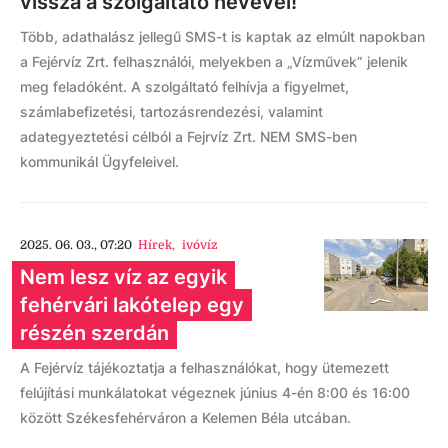
vissza a szolgáltató nevével!
Több, adathalász jellegű SMS-t is kaptak az elmúlt napokban
a Fejérvíz Zrt. felhasználói, melyekben a „Vízművek” jelenik
meg feladóként. A szolgáltató felhívja a figyelmet,
számlabefizetési, tartozásrendezési, valamint
adategyeztetési célból a Fejrvíz Zrt. NEM SMS-ben
kommunikál Ügyfeleivel.
2025. 06. 03., 07:20
Hírek
,
ivóvíz
Nem lesz víz az egyik
fehérvári lakótelep egy
részén szerdán
A Fejérvíz tájékoztatja a felhasználókat, hogy ütemezett
felújítási munkálatokat végeznek június 4-én 8:00 és 16:00
között Székesfehérváron a Kelemen Béla utcában.