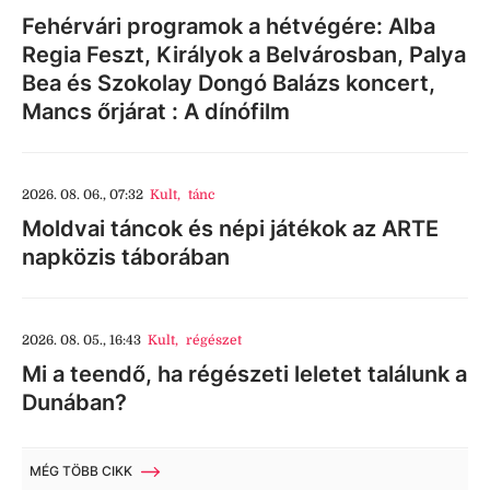
Fehérvári programok a hétvégére: Alba
Regia Feszt, Királyok a Belvárosban, Palya
Bea és Szokolay Dongó Balázs koncert,
Mancs őrjárat : A dínófilm
2026. 08. 06., 07:32
Kult
,
tánc
Moldvai táncok és népi játékok az ARTE
napközis táborában
2026. 08. 05., 16:43
Kult
,
régészet
Mi a teendő, ha régészeti leletet találunk a
Dunában?
MÉG TÖBB CIKK