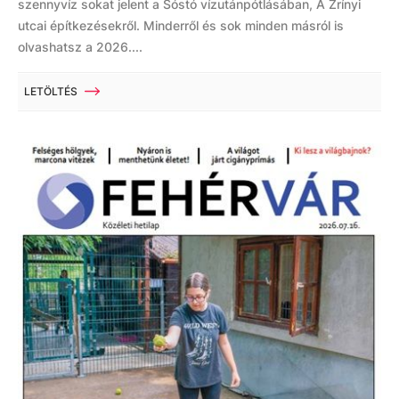
szennyvíz sokat jelent a Sóstó vízutánpótlásában, A Zrínyi
utcai építkezésekről. Minderről és sok minden másról is
olvashatsz a 2026....
LETÖLTÉS