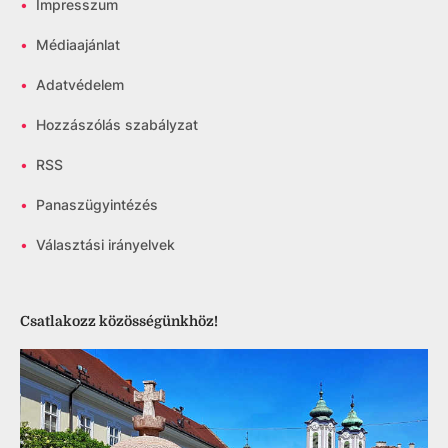
•
Impresszum
•
Médiaajánlat
•
Adatvédelem
•
Hozzászólás szabályzat
•
RSS
•
Panaszügyintézés
•
Választási irányelvek
Csatlakozz közösségünkhöz!