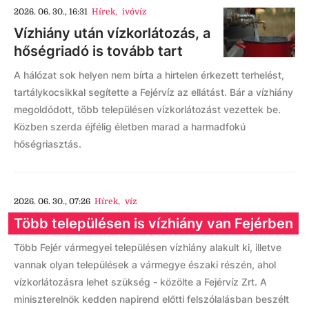
2026. 06. 30., 16:31
Hírek
,
ivóvíz
Vízhiány után vízkorlátozás, a
hőségriadó is tovább tart
A hálózat sok helyen nem bírta a hirtelen érkezett terhelést,
tartálykocsikkal segítette a Fejérvíz az ellátást. Bár a vízhiány
megoldódott, több településen vízkorlátozást vezettek be.
Közben szerda éjfélig életben marad a harmadfokú
hőségriasztás.
2026. 06. 30., 07:26
Hírek
,
víz
Több településen is vízhiány van Fejérben
Több Fejér vármegyei településen vízhiány alakult ki, illetve
vannak olyan települések a vármegye északi részén, ahol
vízkorlátozásra lehet szükség - közölte a Fejérvíz Zrt. A
miniszterelnök kedden napirend előtti felszólalásban beszélt