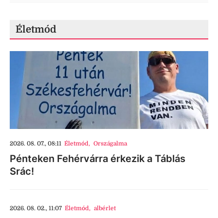
Életmód
2026. 08. 07., 08:11
Életmód
,
Országalma
Pénteken Fehérvárra érkezik a Táblás
Srác!
2026. 08. 02., 11:07
Életmód
,
albérlet