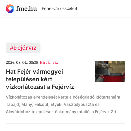
fmc.hu
Fehérvár összeköt
#Fejérvíz
2026. 08. 01., 08:35
Hírek
,
víz
Hat Fejér vármegyei
településen kért
vízkorlátozást a Fejérvíz
Vízkorlátozás elrendelését kérte a hőségriadó időtartamára
Tabajd, Mány, Felcsút, Etyek, Vasztélypuszta és
Alcsútdoboz települések önkormányzataitól a Fejérvíz Zrt.