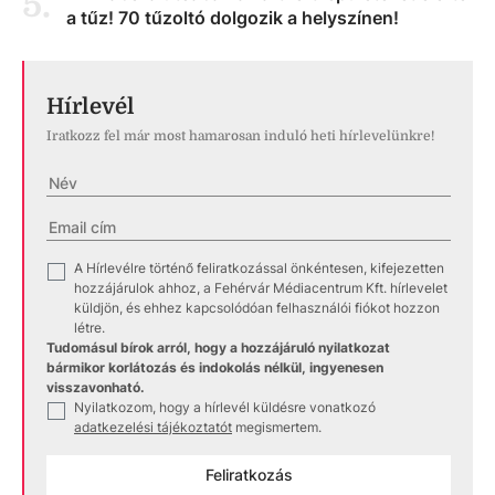
5
.
a tűz! 70 tűzoltó dolgozik a helyszínen!
Hírlevél
Iratkozz fel már most hamarosan induló heti hírlevelünkre!
A Hírlevélre történő feliratkozással önkéntesen, kifejezetten
✓
hozzájárulok ahhoz, a Fehérvár Médiacentrum Kft. hírlevelet
küldjön, és ehhez kapcsolódóan felhasználói fiókot hozzon
létre.
Tudomásul bírok arról, hogy a hozzájáruló nyilatkozat
bármikor korlátozás és indokolás nélkül, ingyenesen
visszavonható.
Nyilatkozom, hogy a hírlevél küldésre vonatkozó
✓
adatkezelési tájékoztatót
megismertem.
Feliratkozás