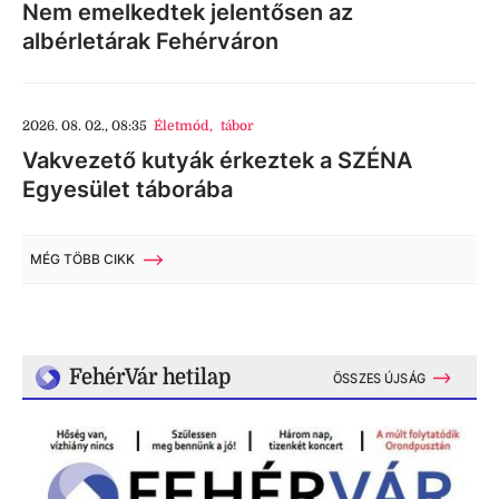
Nem emelkedtek jelentősen az
albérletárak Fehérváron
2026. 08. 02., 08:35
Életmód
,
tábor
Vakvezető kutyák érkeztek a SZÉNA
Egyesület táborába
MÉG TÖBB CIKK
FehérVár hetilap
ÖSSZES ÚJSÁG