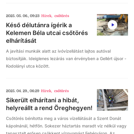
2025. 05. 06., 09:23
Hírek
,
csőtörés
Késő délutánra ígérik a
Kelemen Béla utcai csőtörés
elhárítását
A javítási munkák alatt az ivóvízellátást lajtos autóval
biztosítják. Ideiglenes lezárás van érvényben a Gellért újsor -
Kodolányi utca között.
2025. 04. 29., 06:29
Hírek
,
csőtörés
Sikerült elhárítani a hibát,
helyreállt a rend Öreghegyen!
Csőtörés bénította meg a város vízellátását a Szent Donát
kápolnánál, hétfőn. Sokezer háztartás maradt víz nélkül vagy
tapasztalt erősen csökkent víznyomást Fehérváron. Az