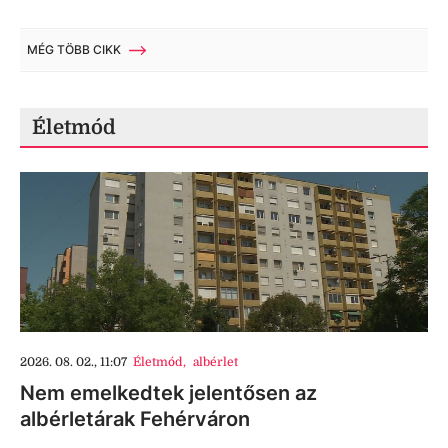
MÉG TÖBB CIKK
Életmód
2026. 08. 02., 11:07
Életmód
,
albérlet
Nem emelkedtek jelentősen az
albérletárak Fehérváron