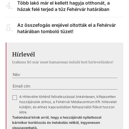
Több lakó már el kellett hagyja otthonát, a
4
.
házak felé terjed a tűz Fehérvár határában
Az összefogás erejével oltották el a Fehérvár
5
.
határában tomboló tüzet!
Hírlevél
Iratkozz fel már most hamarosan induló heti hírlevelünkre!
A Hírlevélre történő feliratkozással önkéntesen, kifejezetten
✓
hozzájárulok ahhoz, a Fehérvár Médiacentrum Kft. hírlevelet
küldjön, és ehhez kapcsolódóan felhasználói fiókot hozzon
létre.
Tudomásul bírok arról, hogy a hozzájáruló nyilatkozat
bármikor korlátozás és indokolás nélkül, ingyenesen
visszavonható.