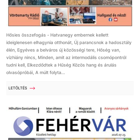
Hősies összefogás - Hatvanegy embernek kellett
ideiglenesen elhagynia otthonát, Új parancsnok a hadosztály
élén, Egyéves a belváros új közösségi tere, Hőség van,
vízhiány nincs, Minden, amit az intermodális csomópontról
tudni kell, Elkezdődtek a Hűség Közös hang és árulás
olvasópróbái, A múlt folyta...
LETÖLTÉS