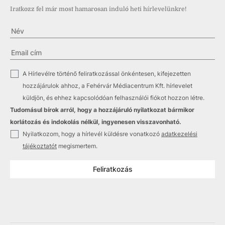
Iratkozz fel már most hamarosan induló heti hírlevelünkre!
✓
A Hírlevélre történő feliratkozással önkéntesen, kifejezetten
hozzájárulok ahhoz, a Fehérvár Médiacentrum Kft. hírlevelet
küldjön, és ehhez kapcsolódóan felhasználói fiókot hozzon létre.
Tudomásul bírok arról, hogy a hozzájáruló nyilatkozat bármikor
korlátozás és indokolás nélkül, ingyenesen visszavonható.
✓
Nyilatkozom, hogy a hírlevél küldésre vonatkozó
adatkezelési
tájékoztatót
megismertem.
Feliratkozás