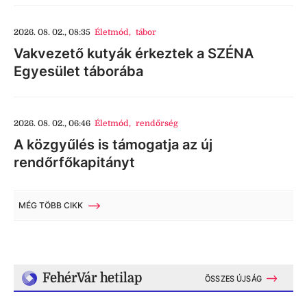
2026. 08. 02., 08:35
Életmód
,
tábor
Vakvezető kutyák érkeztek a SZÉNA
Egyesület táborába
2026. 08. 02., 06:46
Életmód
,
rendőrség
A közgyűlés is támogatja az új
rendőrfőkapitányt
MÉG TÖBB CIKK
FehérVár hetilap
ÖSSZES ÚJSÁG