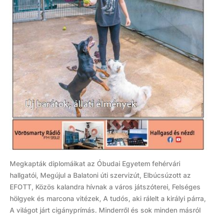
Megkapták diplomáikat az Óbudai Egyetem fehérvári
hallgatói, Megújul a Balatoni úti szervizút, Elbúcsúzott az
EFOTT, Közös kalandra hívnak a város játszóterei, Felséges
hölgyek és marcona vitézek, A tudós, aki rálelt a királyi párra,
A világot járt cigányprímás. Minderről és sok minden másról