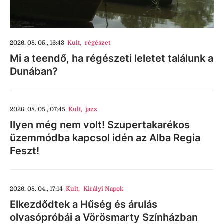
2026. 08. 05., 16:43
Kult
,
régészet
Mi a teendő, ha régészeti leletet találunk a
Dunában?
2026. 08. 05., 07:45
Kult
,
jazz
Ilyen még nem volt! Szupertakarékos
üzemmódba kapcsol idén az Alba Regia
Feszt!
2026. 08. 04., 17:14
Kult
,
Királyi Napok
Elkezdődtek a Hűség és árulás
olvasópróbái a Vörösmarty Színházban