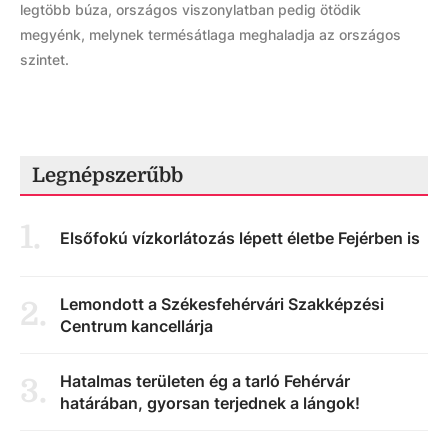
legtöbb búza, országos viszonylatban pedig ötödik
megyénk, melynek termésátlaga meghaladja az országos
szintet.
Legnépszerűbb
1
.
Elsőfokú vízkorlátozás lépett életbe Fejérben is
Lemondott a Székesfehérvári Szakképzési
2
.
Centrum kancellárja
Hatalmas területen ég a tarló Fehérvár
3
.
határában, gyorsan terjednek a lángok!