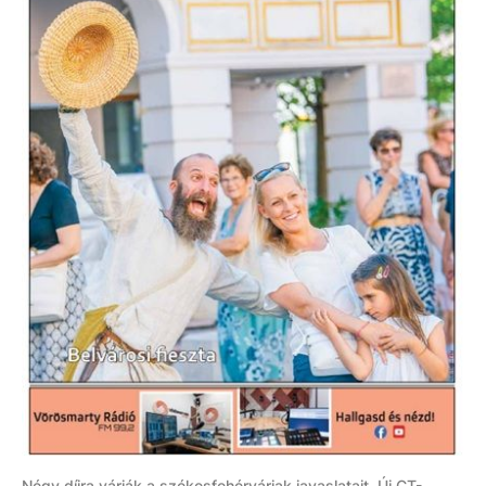
Négy díjra várják a székesfehérváriak javaslatait, Új CT-