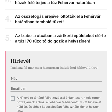
házak felé terjed a tűz Fehérvár határában
Az összefogás erejével oltották el a Fehérvár
4
.
határában tomboló tüzet!
Az Izabella utcában a zártkerti épületeket elérte
5
.
a tűz! 70 tűzoltó dolgozik a helyszínen!
Hírlevél
Iratkozz fel már most hamarosan induló heti hírlevelünkre!
A Hírlevélre történő feliratkozással önkéntesen, kifejezetten
✓
hozzájárulok ahhoz, a Fehérvár Médiacentrum Kft. hírlevelet
küldjön, és ehhez kapcsolódóan felhasználói fiókot hozzon
létre.