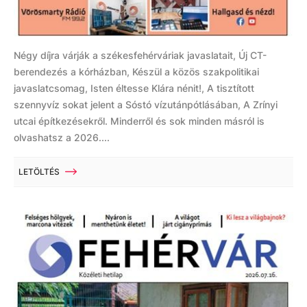
Négy díjra várják a székesfehérváriak javaslatait, Új CT-
berendezés a kórházban, Készül a közös szakpolitikai
javaslatcsomag, Isten éltesse Klára nénit!, A tisztított
szennyvíz sokat jelent a Sóstó vízutánpótlásában, A Zrínyi
utcai építkezésekről. Minderről és sok minden másról is
olvashatsz a 2026....
LETÖLTÉS