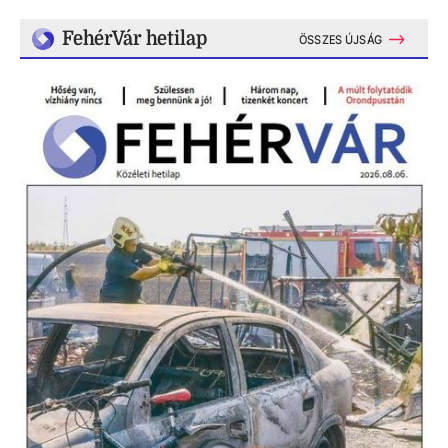
FehérVár hetilap
ÖSSZES ÚJSÁG