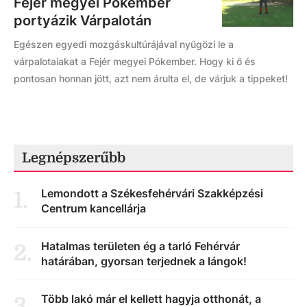
Fejér megyei Pókember
portyázik Várpalotán
Egészen egyedi mozgáskultúrájával nyűgözi le a
várpalotaiakat a Fejér megyei Pókember. Hogy ki ő és
pontosan honnan jött, azt nem árulta el, de várjuk a tippeket!
Legnépszerűbb
Lemondott a Székesfehérvári Szakképzési
1
.
Centrum kancellárja
Hatalmas területen ég a tarló Fehérvár
2
.
határában, gyorsan terjednek a lángok!
Több lakó már el kellett hagyja otthonát, a
3
.