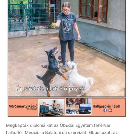
Megkapták diplomáikat az Óbudai Egyetem fehérvári
hallgatói, Megújul a Balatoni úti szervizút, Elbúcsúzott az