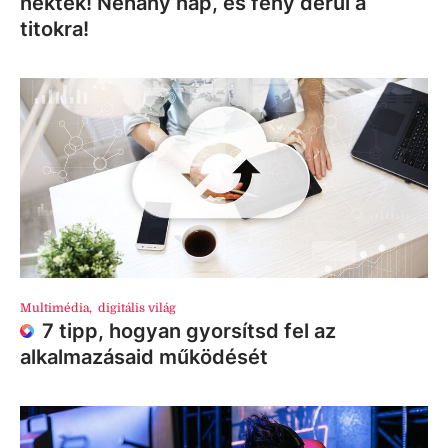
nektek! Néhány nap, és fény derül a
titokra!
Multimédia
,
digitális világ
7 tipp, hogyan gyorsítsd fel az
alkalmazásaid működését