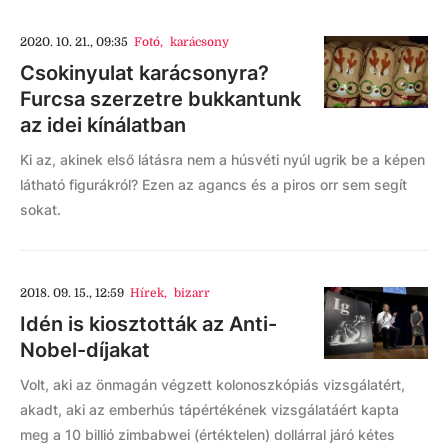
2020. 10. 21., 09:35
Fotó
,
karácsony
Csokinyulat karácsonyra?
Furcsa szerzetre bukkantunk
az idei kínálatban
Ki az, akinek első látásra nem a húsvéti nyúl ugrik be a képen
látható figurákról? Ezen az agancs és a piros orr sem segít
sokat.
2018. 09. 15., 12:59
Hírek
,
bizarr
Idén is kiosztották az Anti-
Nobel-díjakat
Volt, aki az önmagán végzett kolonoszkópiás vizsgálatért,
akadt, aki az emberhús tápértékének vizsgálatáért kapta
meg a 10 billió zimbabwei (értéktelen) dollárral járó kétes