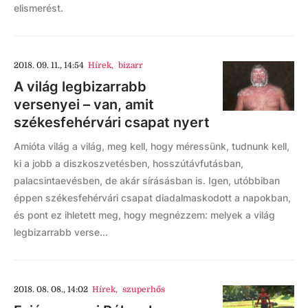
elismerést.
2018. 09. 11., 14:54
Hírek
,
bizarr
A világ legbizarrabb
versenyei – van, amit
székesfehérvári csapat nyert
Amióta világ a világ, meg kell, hogy méressünk, tudnunk kell,
ki a jobb a diszkoszvetésben, hosszútávfutásban,
palacsintaevésben, de akár sírásásban is. Igen, utóbbiban
éppen székesfehérvári csapat diadalmaskodott a napokban,
és pont ez ihletett meg, hogy megnézzem: melyek a világ
legbizarrabb verse...
2018. 08. 08., 14:02
Hírek
,
szuperhős