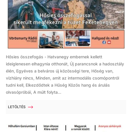
Hősies összefogás - Hatvanegy embernek kellett
ideiglenesen elhagynia otthonát, Új parancsnok a hadosztály
élén, Egyéves a belváros új közösségi tere, Hőség van,
vízhiány nincs, Minden, amit az intermodális csomópontról
tudni kell, Elkezdődtek a Hűség Közös hang és árulás
olvasópróbái, A múlt folyta...
LETÖLTÉS