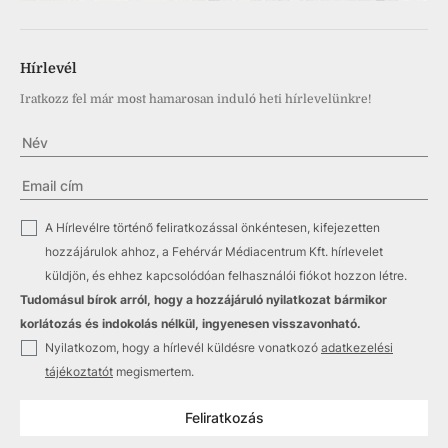
Hírlevél
Iratkozz fel már most hamarosan induló heti hírlevelünkre!
✓
A Hírlevélre történő feliratkozással önkéntesen, kifejezetten
hozzájárulok ahhoz, a Fehérvár Médiacentrum Kft. hírlevelet
küldjön, és ehhez kapcsolódóan felhasználói fiókot hozzon létre.
Tudomásul bírok arról, hogy a hozzájáruló nyilatkozat bármikor
korlátozás és indokolás nélkül, ingyenesen visszavonható.
✓
Nyilatkozom, hogy a hírlevél küldésre vonatkozó
adatkezelési
tájékoztatót
megismertem.
Feliratkozás