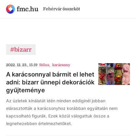
fmc.hu
Fehérvár összeköt
#bizarr
2022. 12. 23., 15:19
Stílus
,
karácsony
A karácsonnyal bármit el lehet
adni: bizarr ünnepi dekorációk
gyűjteménye
Az üzletek kínálatát idén minden eddiginél jobban
elárasztották a karácsonyhoz korábban egyáltalán nem
kapcsolható figurák. Ezek közül válogattuk össze a
legnehezebben értelmezhetőket.