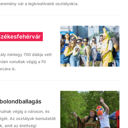
yeremény vár a legkreatívabb osztályokra.
 Székesfehérvár
ály mintegy 700 diákja vett
vűen vonultak végig a Fő
rcára is.
 bolondballagás
nulnak végig a városon, és
gét. Az osztályok bemutatóit
k, amit az érettségi