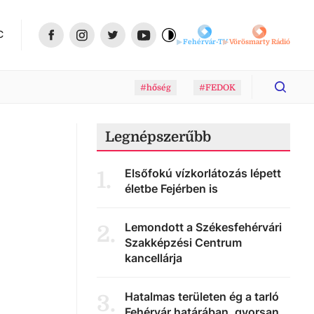
C
Fehérvár-TV
Vörösmarty Rádió
#hőség
#FEDOK
Legnépszerűbb
Elsőfokú vízkorlátozás lépett
1
.
életbe Fejérben is
Lemondott a Székesfehérvári
2
.
Szakképzési Centrum
kancellárja
Hatalmas területen ég a tarló
3
.
Fehérvár határában, gyorsan