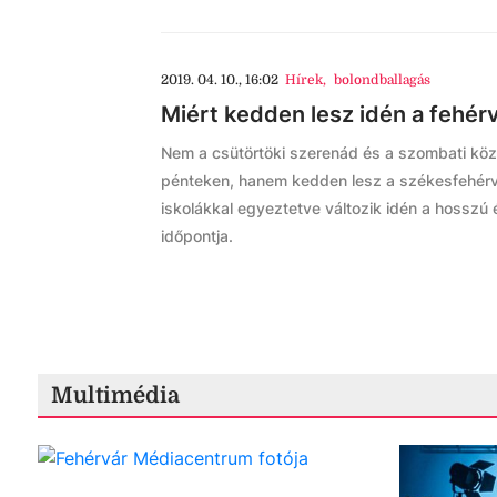
2019. 04. 10., 16:02
Hírek
,
bolondballagás
Miért kedden lesz idén a fehér
Nem a csütörtöki szerenád és a szombati közp
pénteken, hanem kedden lesz a székesfehérv
iskolákkal egyeztetve változik idén a hossz
időpontja.
Multimédia