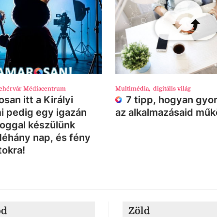
ehérvár Médiacentrum
Multimédia
,
digitális világ
san itt a Királyi
7 tipp, hogyan gyor
i pedig egy igazán
az alkalmazásaid mű
loggal készülünk
Néhány nap, és fény
tokra!
ód
Zöld