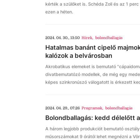
kérték a szülőket is. Schéda Zoli és az 1 perc
ezen a héten.
2024. 04. 30., 13:50
Hírek
,
bolondballagás
Hatalmas banánt cipelő majmok
kalózok a belvárosban
Akrobatikus elemeket is bemutató "cápaidom
divatbemutatózó modellek, de még egy meden
képes szinkronúszó válogatott is érkezett ked
2024. 04. 29., 07:26
Programok
,
bolondballagás
Bolondballagás: kedd délelőtt a
A három legjobb produkciót bemutató osztály 
műsorszámokat 9 órától lehet megnézni a Vörö