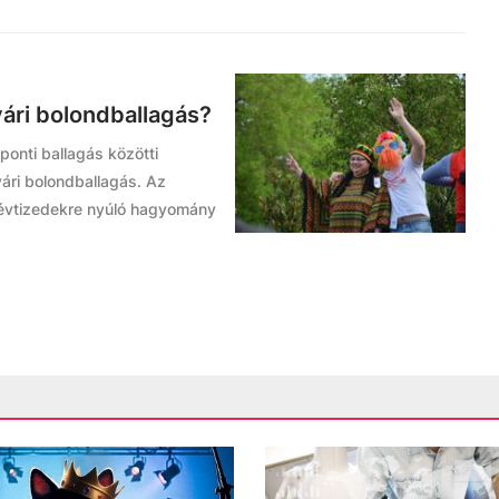
vári bolondballagás?
onti ballagás közötti
ári bolondballagás. Az
ú évtizedekre nyúló hagyomány