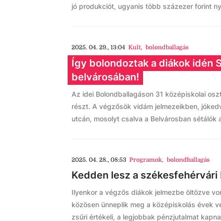
jó produkciót, ugyanis több százezer forint n
2025. 04. 29., 13:04
Kult
,
bolondballagás
Így bolondoztak a diákok idén
belvárosában!
Az idei Bolondballagáson 31 középiskolai oszt
részt. A végzősök vidám jelmezeikben, jóked
utcán, mosolyt csalva a Belvárosban sétálók a
2025. 04. 28., 08:53
Programok
,
bolondballagás
Kedden lesz a székesfehérvári
Ilyenkor a végzős diákok jelmezbe öltözve vo
közösen ünneplik meg a középiskolás évek vé
zsűri értékeli, a legjobbak pénzjutalmat kapna