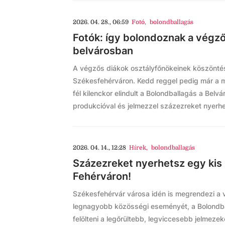
2026. 04. 28., 06:59
Fotó
,
bolondballagás
Fotók: így bolondoznak a végzős
belvárosban
A végzős diákok osztályfőnökeinek köszöntésé
Székesfehérváron. Kedd reggel pedig már a 
fél kilenckor elindult a Bolondballagás a Belv
produkcióval és jelmezzel százezreket nyerhet
2026. 04. 14., 12:28
Hírek
,
bolondballagás
Százezreket nyerhetsz egy kis
Fehérváron!
Székesfehérvár városa idén is megrendezi a
legnagyobb közösségi eseményét, a Bolondba
felölteni a legőrültebb, legviccesebb jelmezeke