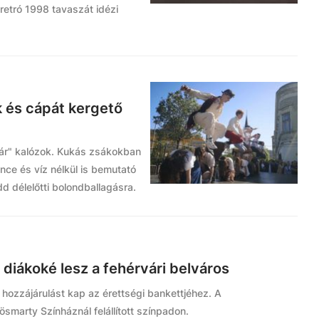
 retró 1998 tavaszát idézi
 és cápát kergető
ár" kalózok. Kukás zsákokban
ce és víz nélkül is bemutató
d délelőtti bolondballagásra.
 diákoké lesz a fehérvári belváros
hozzájárulást kap az érettségi bankettjéhez. A
smarty Színháznál felállított színpadon.