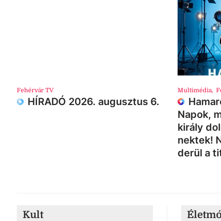
Fehérvár TV
Multimédia
,
F
HÍRADÓ 2026. augusztus 6.
Hamaro
Napok, m
király do
nektek! 
derül a ti
Kult
Életm