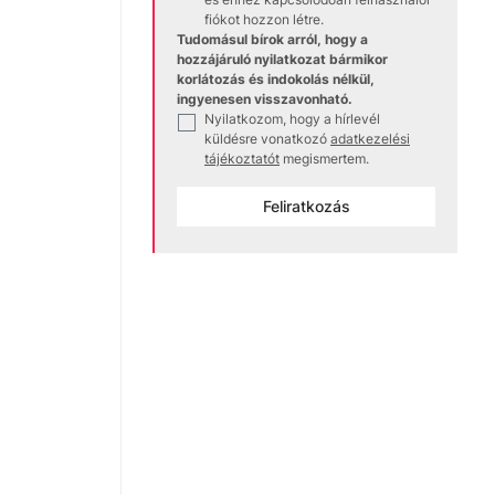
fiókot hozzon létre.
Tudomásul bírok arról, hogy a
hozzájáruló nyilatkozat bármikor
korlátozás és indokolás nélkül,
ingyenesen visszavonható.
Nyilatkozom, hogy a hírlevél
✓
küldésre vonatkozó
adatkezelési
tájékoztatót
megismertem.
Feliratkozás