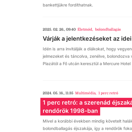
bankettjükre fordíthatnak.
2025. 02. 26., 09:40
Életmód
,
bolondballagás
Várják a jelentkezéseket az ide
Idén is arra invitálják a diákokat, hogy vegye
jelmezeket és táncolva, zenélve, bolondozva 
Plazától a Fő utcán keresztül a Mercure Hotel M
2024. 05. 16., 11:35
Multimédia
,
1 perc retró
1 perc retró: a szerenád éjszak
rendőrök 1998-ban
Mivel a korábbi években mindig követelt halá
bolondballagás éjszakája, így a rendőrök foko