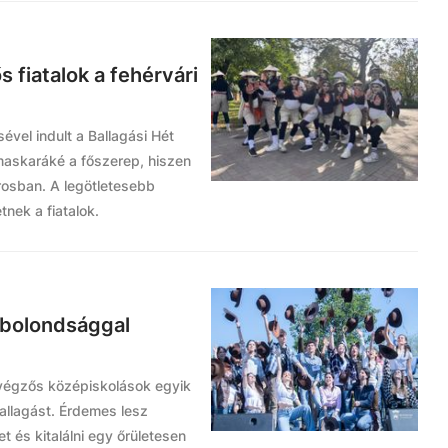
 fiatalok a fehérvári
vel indult a Ballagási Hét
maskaráké a főszerep, hiszen
árosban. A legötletesebb
nek a fiatalok.
 bolondsággal
 végzős középiskolások egyik
llagást. Érdemes lesz
t és kitalálni egy őrületesen