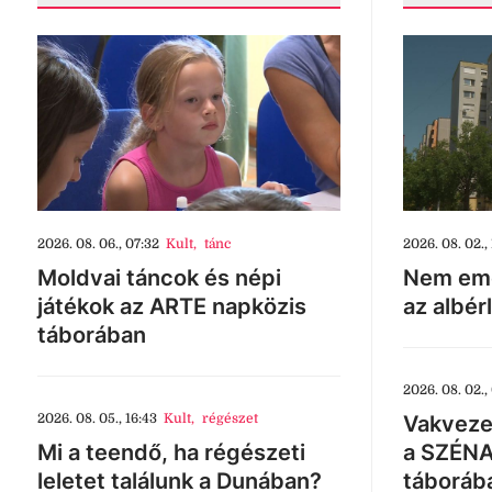
2026. 08. 06., 07:32
Kult
,
tánc
2026. 08. 02., 
Moldvai táncok és népi
Nem eme
játékok az ARTE napközis
az albér
táborában
2026. 08. 02.,
2026. 08. 05., 16:43
Kult
,
régészet
Vakveze
Mi a teendő, ha régészeti
a SZÉNA
leletet találunk a Dunában?
táboráb