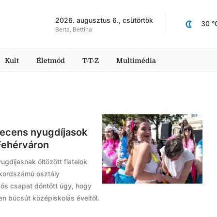
2026. augusztus 6., csütörtök
30
 °
Berta, Bettina
Kult
Életmód
T-T-Z
Multimédia
decens nyugdíjasok
 Fehérváron
gdíjasnak öltözött fiatalok
Rekordszámú osztály
gzős csapat döntött úgy, hogy
n búcsút középiskolás éveitől.