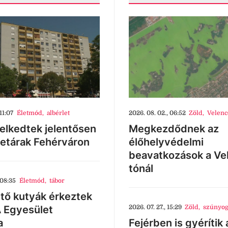
11:07
Életmód
,
albérlet
2026. 08. 02., 06:52
Zöld
,
Velenc
lkedtek jelentősen
Megkezdődnek az
letárak Fehérváron
élőhelyvédelmi
beavatkozások a Ve
tónál
 08:35
Életmód
,
tábor
tő kutyák érkeztek
 Egyesület
2026. 07. 27., 15:29
Zöld
,
szúnyog
a
Fejérben is gyérítik 