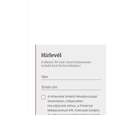
Hírlevél
Iratkozz fel már most hamarosan
induló heti hírlevelünkre!
A Hírlevélre történő feliratkozással
✓
önkéntesen, kifejezetten
hozzájárulok ahhoz, a Fehérvár
Médiacentrum Kft. hírlevelet küldjön,
és ehhez kapcsolódóan felhasználói