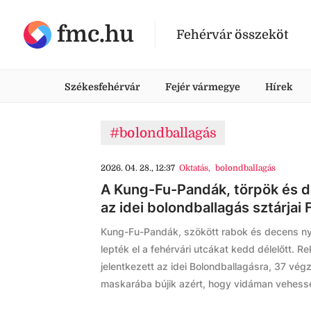
fmc.hu
Fehérvár összeköt
Székesfehérvár
Fejér vármegye
Hírek
#bolondballagás
2026. 04. 28., 12:37
Oktatás
,
bolondballagás
A Kung-Fu-Pandák, törpök és 
az idei bolondballagás sztárjai
Kung-Fu-Pandák, szökött rabok és decens nyu
lepték el a fehérvári utcákat kedd délelőtt. 
jelentkezett az idei Bolondballagásra, 37 vé
maskarába bújik azért, hogy vidáman vehesse