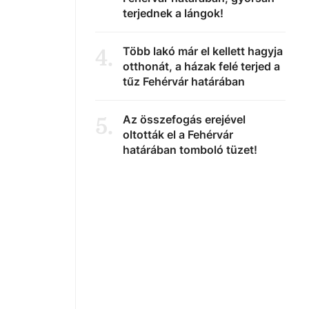
terjednek a lángok!
Több lakó már el kellett hagyja
4
.
otthonát, a házak felé terjed a
tűz Fehérvár határában
Az összefogás erejével
5
.
oltották el a Fehérvár
határában tomboló tüzet!