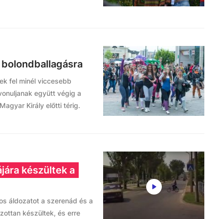
i bolondballagásra
nek fel minél viccesebb
vonuljanak együtt végig a
agyar Király előtti térig.
ájára készültek a
los áldozatot a szerenád és a
zottan készültek, és erre