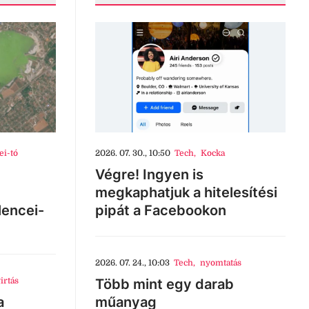
ei-tó
2026. 07. 30., 10:50
Tech
,
Kocka
Végre! Ingyen is
megkaphatjuk a hitelesítési
lencei-
pipát a Facebookon
2026. 07. 24., 10:03
Tech
,
nyomtatás
irtás
Több mint egy darab
a
műanyag