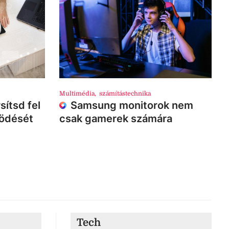
Multimédia
,
számítástechnika
sítsd fel
Samsung monitorok nem
ködését
csak gamerek számára
Tech