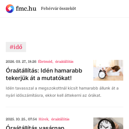
fmc.hu
Fehérvár összeköt
#idő
2026. 03. 27., 18:26
Életmód
,
óraátállítás
Óraátállítás: Idén hamarabb
tekerjük át a mutatókat!
Idén tavasszal a megszokottnál kicsit hamarabb állunk át a
nyári időszámításra, ekkor kell áttekerni az órákat.
2025. 10. 25., 07:54
Hírek
,
óraátállítás
Óraátállítás vasárnap