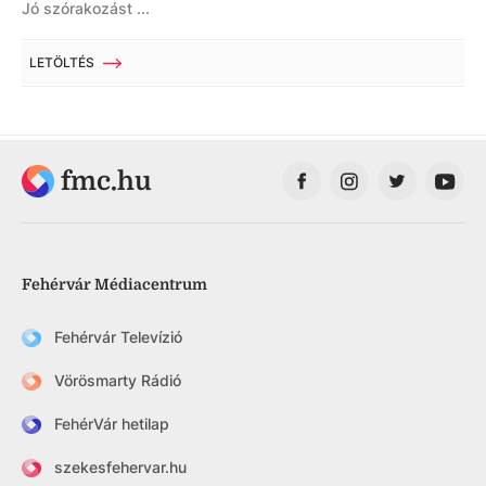
Jó szórakozást ...
LETÖLTÉS
fmc.hu
Fehérvár Médiacentrum
Fehérvár Televízió
Vörösmarty Rádió
FehérVár hetilap
szekesfehervar.hu