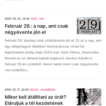
2018. 03. 01., 18:46
Kult
,
idő
Február 29.: a nap, ami csak
négyévente jön el
Február 29. tényleg csak szökőévente jön el. Ez az a nap, ami
egy átlagmagyar életében tizennyolcszor virrad fel,
legközelebb pedig majd 2020-ban. Apor Vilmos, Gioacchino
Rossini és az olimpiai bajnok kajakozó, Kovács Katalin is
február 29-én született. Akkor nekik most csak négyévente
van születésn...
2016. 10. 17., 21:40
Hírek
,
óraátállítás
Mikor kell átállítani az órát?
Eláruljuk a tél kezdetének