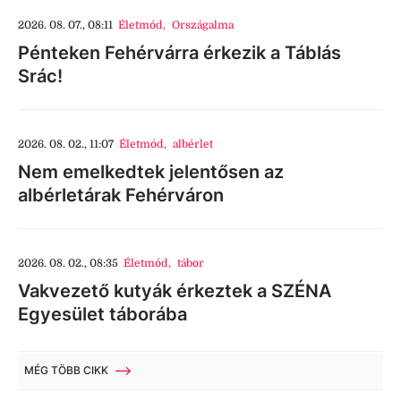
2026. 08. 07., 08:11
Életmód
,
Országalma
Pénteken Fehérvárra érkezik a Táblás
Srác!
2026. 08. 02., 11:07
Életmód
,
albérlet
Nem emelkedtek jelentősen az
albérletárak Fehérváron
2026. 08. 02., 08:35
Életmód
,
tábor
Vakvezető kutyák érkeztek a SZÉNA
Egyesület táborába
MÉG TÖBB CIKK