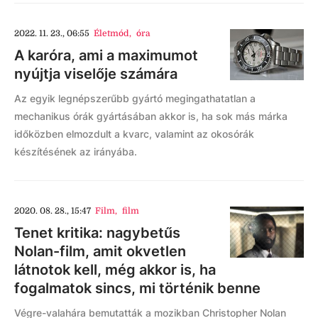
2022. 11. 23., 06:55
Életmód
,
óra
A karóra, ami a maximumot
nyújtja viselője számára
Az egyik legnépszerűbb gyártó megingathatatlan a
mechanikus órák gyártásában akkor is, ha sok más márka
időközben elmozdult a kvarc, valamint az okosórák
készítésének az irányába.
2020. 08. 28., 15:47
Film
,
film
Tenet kritika: nagybetűs
Nolan-film, amit okvetlen
látnotok kell, még akkor is, ha
fogalmatok sincs, mi történik benne
Végre-valahára bemutatták a mozikban Christopher Nolan