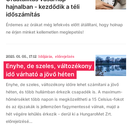
hajnalban - kezdődik a téli
időszámítás
Érdemes az órákat még lefekvés előtt átállítani, hogy holnap
ne érjen minket kellemetlen meglepetés!
2025. 01. 05., 17:12
Időjárás
,
előrejelzés
Enyhe, de szeles, változékony
idő várható a jövő héten
Enyhe, de szeles, változékony időre lehet számítani a jövő
héten, és több hullámban érkezik csapadék is. A maximum-
hőmérséklet több napon is megközelítheti a 15 Celsius-fokot
és az éjszakák is jellemzően fagymentessé válnak, majd a
hét végére lehűlés érkezik - derül ki a HungaroMet Zrt.
előrejelzésé...