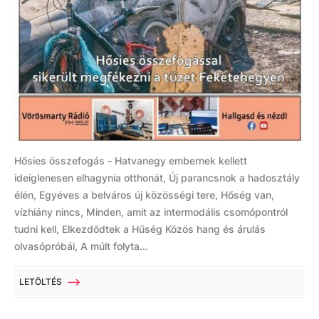
Hősies összefogás - Hatvanegy embernek kellett
ideiglenesen elhagynia otthonát, Új parancsnok a hadosztály
élén, Egyéves a belváros új közösségi tere, Hőség van,
vízhiány nincs, Minden, amit az intermodális csomópontról
tudni kell, Elkezdődtek a Hűség Közös hang és árulás
olvasópróbái, A múlt folyta...
LETÖLTÉS