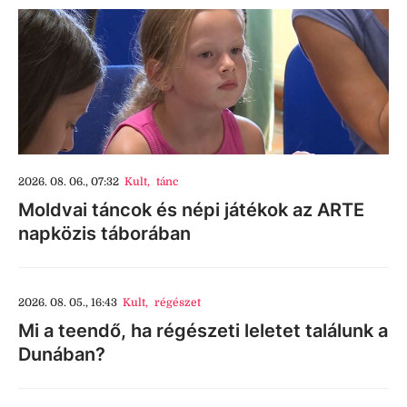
2026. 08. 06., 07:32
Kult
,
tánc
Moldvai táncok és népi játékok az ARTE
napközis táborában
2026. 08. 05., 16:43
Kult
,
régészet
Mi a teendő, ha régészeti leletet találunk a
Dunában?