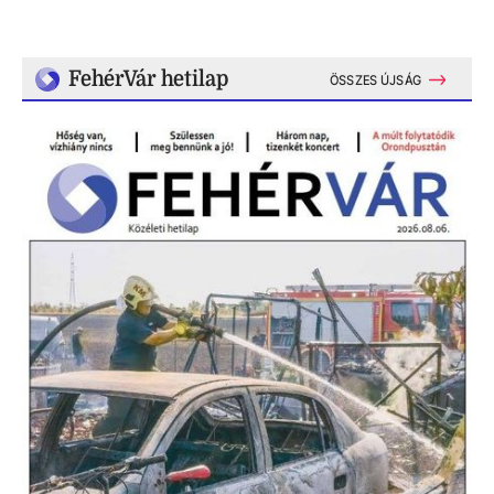
FehérVár hetilap
ÖSSZES ÚJSÁG