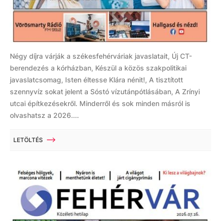
Négy díjra várják a székesfehérváriak javaslatait, Új CT-
berendezés a kórházban, Készül a közös szakpolitikai
javaslatcsomag, Isten éltesse Klára nénit!, A tisztított
szennyvíz sokat jelent a Sóstó vízutánpótlásában, A Zrínyi
utcai építkezésekről. Minderről és sok minden másról is
olvashatsz a 2026....
LETÖLTÉS