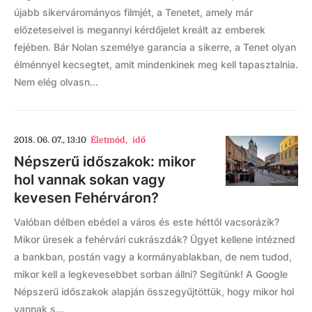
újabb sikervárományos filmjét, a Tenetet, amely már
előzeteseivel is megannyi kérdőjelet kreált az emberek
fejében. Bár Nolan személye garancia a sikerre, a Tenet olyan
élménnyel kecsegtet, amit mindenkinek meg kell tapasztalnia.
Nem elég olvasn...
2018. 06. 07., 13:10
Életmód
,
idő
Népszerű időszakok: mikor
hol vannak sokan vagy
kevesen Fehérváron?
Valóban délben ebédel a város és este héttől vacsorázik?
Mikor üresek a fehérvári cukrászdák? Ügyet kellene intézned
a bankban, postán vagy a kormányablakban, de nem tudod,
mikor kell a legkevesebbet sorban állni? Segítünk! A Google
Népszerű időszakok alapján összegyűjtöttük, hogy mikor hol
vannak s...