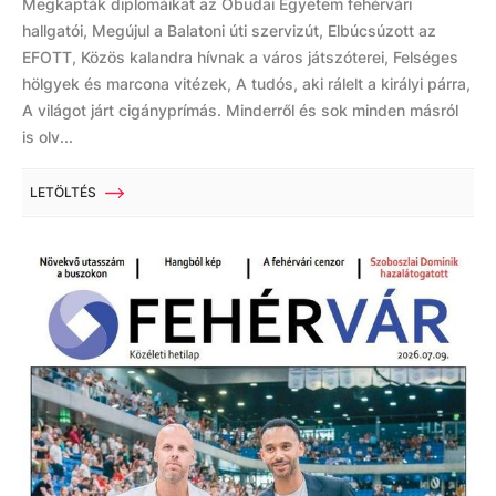
Megkapták diplomáikat az Óbudai Egyetem fehérvári
hallgatói, Megújul a Balatoni úti szervizút, Elbúcsúzott az
EFOTT, Közös kalandra hívnak a város játszóterei, Felséges
hölgyek és marcona vitézek, A tudós, aki rálelt a királyi párra,
A világot járt cigányprímás. Minderről és sok minden másról
is olv...
LETÖLTÉS