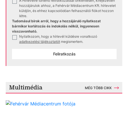
A Hírlevélre történő feliratkozással önkéntesen, kifejezetten
✓
hozzájárulok ahhoz, a Fehérvár Médiacentrum Kft. hírlevelet
küldjön, és ehhez kapcsolódóan felhasználói fiókot hozzon
létre.
Tudomásul bírok arról, hogy a hozzájáruló nyilatkozat
bármikor korlátozás és indokolás nélkül, ingyenesen
visszavonható.
Nyilatkozom, hogy a hírlevél küldésre vonatkozó
✓
adatkezelési tájékoztatót
megismertem.
Feliratkozás
Multimédia
MÉG TÖBB CIKK