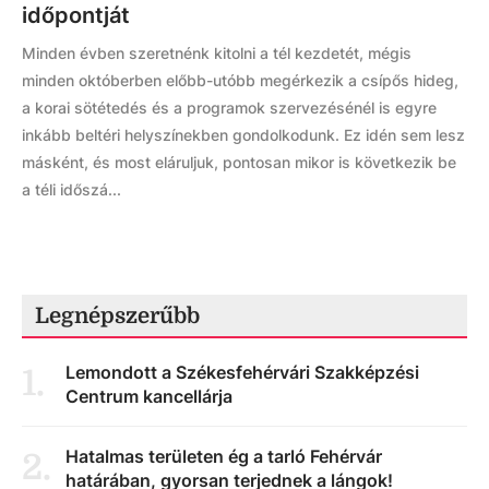
időpontját
Minden évben szeretnénk kitolni a tél kezdetét, mégis
minden októberben előbb-utóbb megérkezik a csípős hideg,
a korai sötétedés és a programok szervezésénél is egyre
inkább beltéri helyszínekben gondolkodunk. Ez idén sem lesz
másként, és most eláruljuk, pontosan mikor is következik be
a téli időszá...
Legnépszerűbb
Lemondott a Székesfehérvári Szakképzési
1
.
Centrum kancellárja
Hatalmas területen ég a tarló Fehérvár
2
.
határában, gyorsan terjednek a lángok!