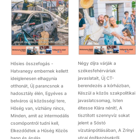
Négy díjra várják a
Hősies összefogás -
székesfehérváriak
Hatvanegy embernek kellett
javaslatait, Új CT-
ideiglenesen elhagynia
berendezés a kórházban,
otthonát, Új parancsnok a
Készül a közös szakpolitikai
hadosztály élén, Egyéves a
javaslatcsomag, Isten
belváros új közösségi tere,
éltesse Klára nénit!, A
Hőség van, vízhiány nincs,
tisztított szennyvíz sokat
Minden, amit az intermodális
jelent a Sóstó
csomópontról tudni kell,
vízutánpótlásában, A Zrínyi
Elkezdődtek a Hűség Közös
utcai építkezésekről.
hang és árulás