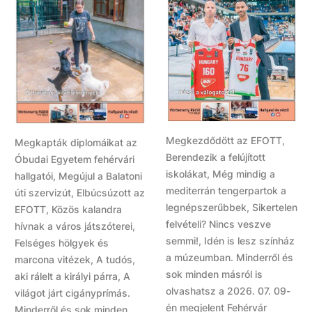
Megkezdődött az EFOTT,
Megkapták diplomáikat az
Berendezik a felújított
Óbudai Egyetem fehérvári
iskolákat, Még mindig a
hallgatói, Megújul a Balatoni
mediterrán tengerpartok a
úti szervizút, Elbúcsúzott az
legnépszerűbbek, Sikertelen
EFOTT, Közös kalandra
felvételi? Nincs veszve
hívnak a város játszóterei,
semmi!, Idén is lesz színház
Felséges hölgyek és
a múzeumban. Minderről és
marcona vitézek, A tudós,
sok minden másról is
aki rálelt a királyi párra, A
olvashatsz a 2026. 07. 09-
világot járt cigányprímás.
én megjelent Fehérvár
Minderről és sok minden