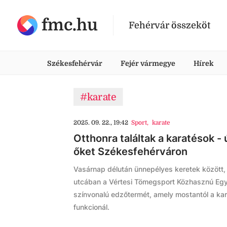
fmc.hu
Fehérvár összeköt
Székesfehérvár
Fejér vármegye
Hírek
#karate
2025. 09. 22., 19:42
Sport
,
karate
Otthonra találtak a karatésok -
őket Székesfehérváron
Vasárnap délután ünnepélyes keretek között, 
utcában a Vértesi Tömegsport Közhasznú Egy
színvonalú edzőtermét, amely mostantól a ka
funkcionál.