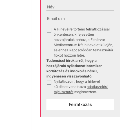
A Hírlevélre történő feliratkozással
✓
önkéntesen, kifejezetten
hozzájárulok ahhoz, a Fehérvár
Médiacentrum Kft. hírlevelet küldjön,
és ehhez kapcsolódóan felhasználói
fiókot hozzon létre.
Tudomásul bírok arról, hogy a
hozzájáruló nyilatkozat bármikor
korlátozás és indokolás nélkül,
ingyenesen visszavonható.
Nyilatkozom, hogy a hírlevél
✓
küldésre vonatkozó
adatkezelési
tájékoztatót
megismertem.
Feliratkozás