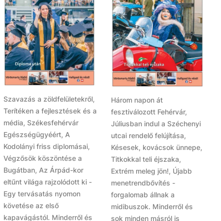
Szavazás a zöldfelületekről,
Három napon át
Terítéken a fejlesztések és a
fesztiválozott Fehérvár,
média, Székesfehérvár
Júliusban indul a Széchenyi
Egészségügyéért, A
utcai rendelő felújítása,
Kodolányi friss diplomásai,
Késesek, kovácsok ünnepe,
Végzősök köszöntése a
Titkokkal teli éjszaka,
Bugátban, Az Árpád-kor
Extrém meleg jön!, Újabb
eltűnt világa rajzolódott ki -
menetrendbővítés -
Egy tervásatás nyomon
forgalomab állnak a
követése az első
midibuszok. Minderről és
kapavágástól. Minderről és
sok minden másról is