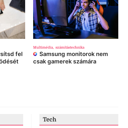
Multimédia
,
számítástechnika
sítsd fel
Samsung monitorok nem
ködését
csak gamerek számára
Tech