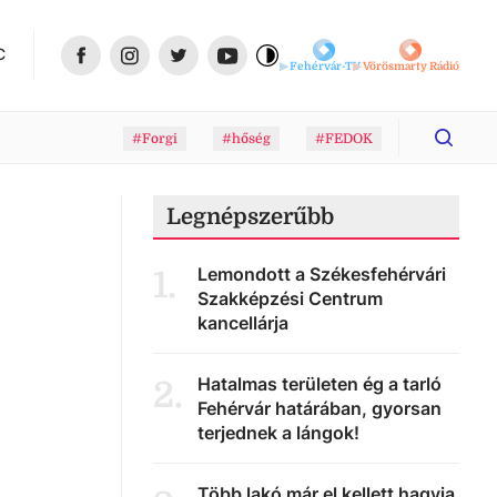
C
Fehérvár-TV
Vörösmarty Rádió
#Forgi
#hőség
#FEDOK
Legnépszerűbb
Lemondott a Székesfehérvári
1
.
Szakképzési Centrum
kancellárja
Hatalmas területen ég a tarló
2
.
Fehérvár határában, gyorsan
terjednek a lángok!
Több lakó már el kellett hagyja