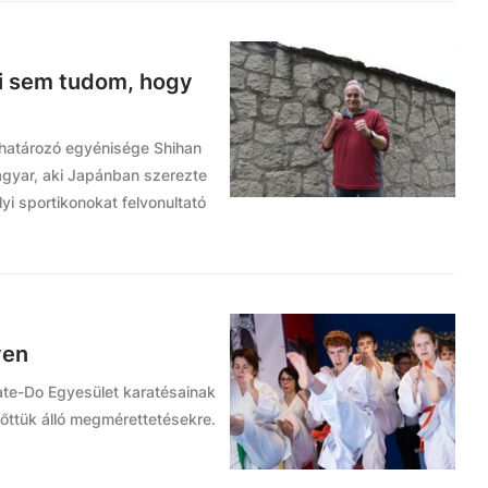
ni sem tudom, hogy
ghatározó egyénisége Shihan
agyar, aki Japánban szerezte
yi sportikonokat felvonultató
yen
ate-Do Egyesület karatésainak
lőttük álló megmérettetésekre.