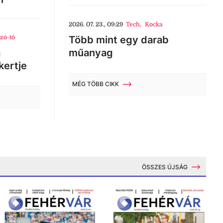
2026. 07. 23., 09:29
Tech
,
Kocka
zó-tó
Több mint egy darab
a
műanyag
kertje
MÉG TÖBB CIKK
ÖSSZES ÚJSÁG