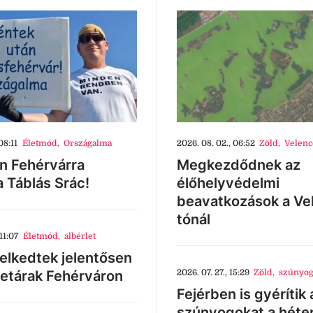
08:11
Életmód
,
Országalma
2026. 08. 02., 06:52
Zöld
,
Velenc
n Fehérvárra
Megkezdődnek az
a Táblás Srác!
élőhelyvédelmi
beavatkozások a Ve
tónál
11:07
Életmód
,
albérlet
lkedtek jelentősen
letárak Fehérváron
2026. 07. 27., 15:29
Zöld
,
szúnyog
Fejérben is gyérítik 
szúnyogokat a héte