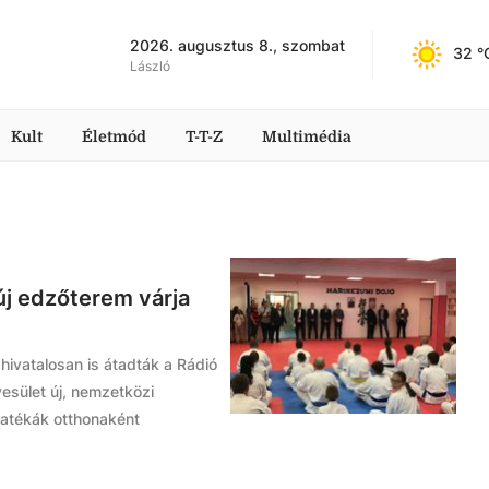
2026. augusztus 8., szombat
32
 °
László
Kult
Életmód
T-T-Z
Multimédia
 új edzőterem várja
hivatalosan is átadták a Rádió
esület új, nemzetközi
ratékák otthonaként