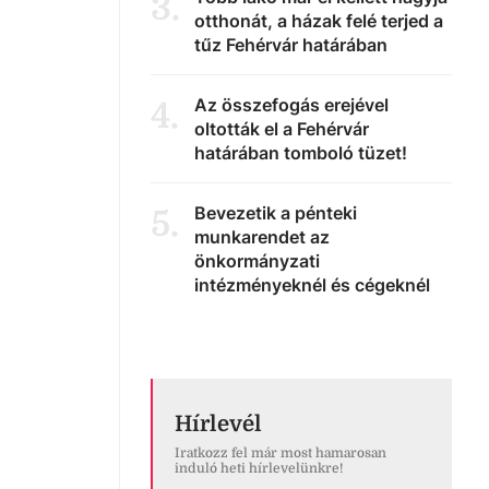
3
.
otthonát, a házak felé terjed a
tűz Fehérvár határában
Az összefogás erejével
4
.
oltották el a Fehérvár
határában tomboló tüzet!
Bevezetik a pénteki
5
.
munkarendet az
önkormányzati
intézményeknél és cégeknél
Hírlevél
Iratkozz fel már most hamarosan
induló heti hírlevelünkre!