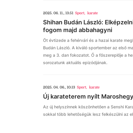
2025. 06. 11., 13:51
Sport
,
karate
Shihan Budán László: Elképzel
fogom majd abbahagyni
Öt évtizede a fehérvári és a hazai karate me
Budán László. A kiváló sportember az első m
meg a 3. dan fokozatot. Ő a főszereplője a hel
sorozatunk aktuális epizódjának.
2025. 04. 06., 10:13
Sport
,
karate
Új karateterem nyílt Marosheg
Az új helyszínnek köszönhetően a Senshi Kar
sokkal több lehetőségük lesz felkészülni az e