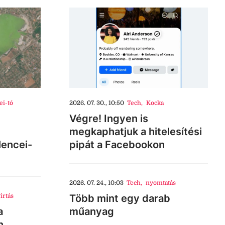
ei-tó
2026. 07. 30., 10:50
Tech
,
Kocka
Végre! Ingyen is
megkaphatjuk a hitelesítési
lencei-
pipát a Facebookon
2026. 07. 24., 10:03
Tech
,
nyomtatás
irtás
Több mint egy darab
a
műanyag
n