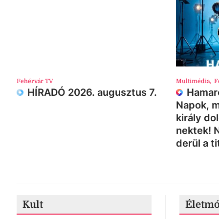
Fehérvár TV
Multimédia
,
F
HÍRADÓ 2026. augusztus 7.
Hamaro
Napok, m
király do
nektek! 
derül a ti
Kult
Életm