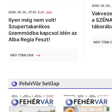
2026. 08. 02.,
2026. 08. 05., 07:45
Kult
,
jazz
Vakveze
Ilyen még nem volt!
a SZÉNA
Szupertakarékos
táboráb
üzemmódba kapcsol idén az
Alba Regia Feszt!
MÉG TÖBB C
MÉG TÖBB CIKK
FehérVár hetilap