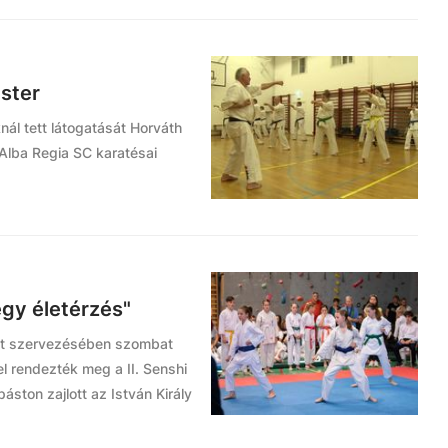
ester
nál tett látogatását Horváth
Alba Regia SC karatésai
gy életérzés"
et szervezésében szombat
l rendezték meg a II. Senshi
ston zajlott az István Király