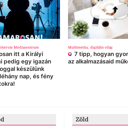
ehérvár Médiacentrum
Multimédia
,
digitális világ
san itt a Királyi
7 tipp, hogyan gyor
i pedig egy igazán
az alkalmazásaid mű
loggal készülünk
Néhány nap, és fény
tokra!
ód
Zöld