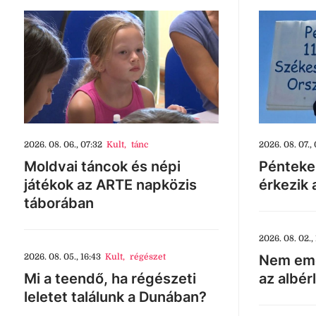
2026. 08. 06., 07:32
Kult
,
tánc
2026. 08. 07., 
Moldvai táncok és népi
Pénteke
játékok az ARTE napközis
érkezik 
táborában
2026. 08. 02., 
2026. 08. 05., 16:43
Kult
,
régészet
Nem eme
Mi a teendő, ha régészeti
az albér
leletet találunk a Dunában?