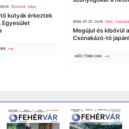
 08:35
Életmód
,
tábor
tő kutyák érkeztek
 Egyesület
2026. 07. 27., 14:08
Zöld
,
Csónaká
a
Megújul és kibővül 
Csónakázó-tó japán
IKK
MÉG TÖBB CIKK