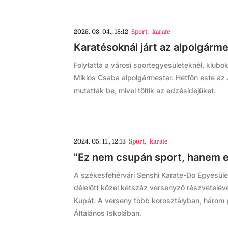
2025. 03. 04., 18:12
Sport
,
karate
Karatésoknál járt az alpolgárm
Folytatta a városi sportegyesületeknél, klubok
Miklós Csaba alpolgármester. Hétfőn este az 
mutatták be, mivel töltik az edzésidejüket.
2024. 05. 11., 12:13
Sport
,
karate
"Ez nem csupán sport, hanem e
A székesfehérvári Senshi Karate-Do Egyesül
délelőtt közel kétszáz versenyző részvételéve
Kupát. A verseny több korosztályban, három pá
Általános Iskolában.