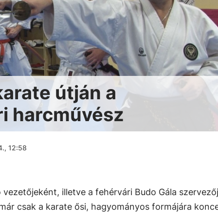
arate útján a
ri harcművész
4., 12:58
vezetőjeként, illetve a fehérvári Budo Gála szervező
már csak a karate ősi, hagyományos formájára konce