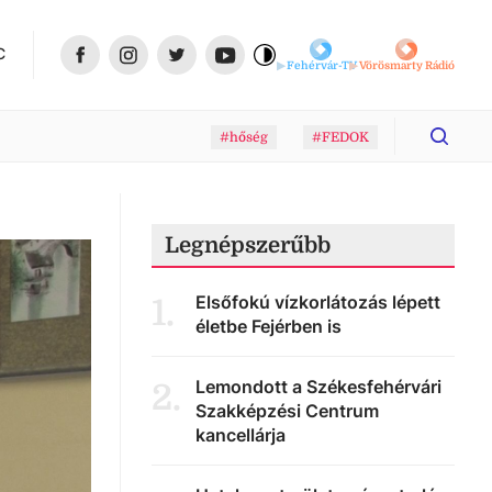
C
Fehérvár-TV
Vörösmarty Rádió
#hőség
#FEDOK
Legnépszerűbb
Elsőfokú vízkorlátozás lépett
1
.
életbe Fejérben is
Lemondott a Székesfehérvári
2
.
Szakképzési Centrum
kancellárja