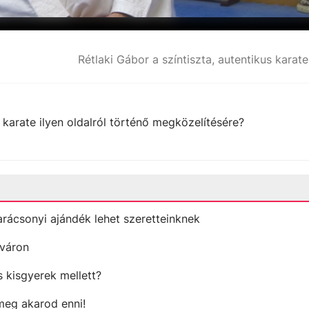
karate ilyen oldalról történő megközelítésére?
karácsonyi ajándék lehet szeretteinknek
rváron
 kisgyerek mellett?
meg akarod enni!