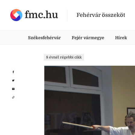
fmc.hu
Fehérvár összeköt
Székesfehérvár
Fejér vármegye
Hírek
8 évnél régebbi cikk