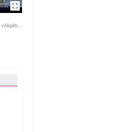
Rétlaki Gábor a színtiszta, autentikus karate világába viszi el tanítványait