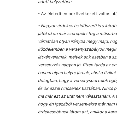
adott helyzetben.
- Az életedben bekövetkezett váltás ut
- Nagyon érdekes és időszerű is a kérdés,
játékokon már szerepelni fog a műsorban
várhatóan olyan irányba megy majd, hogy
küzdelemben a versenyszabályok megköt
látványelemek, melyek sok esetben a sz
versenyzés nagyon jó, fitten tartja az 
hanem olyan helyre járnak, ahol a fizikai
dologban, hogy a versenysportolók egój
és ők ezzel nincsenek tisztában. Nincs 
ma már ezt az utat nem választanám. A 
hogy én igazából versenyekre már nem ké
érdekesebbnek látom azt, amikor a karat