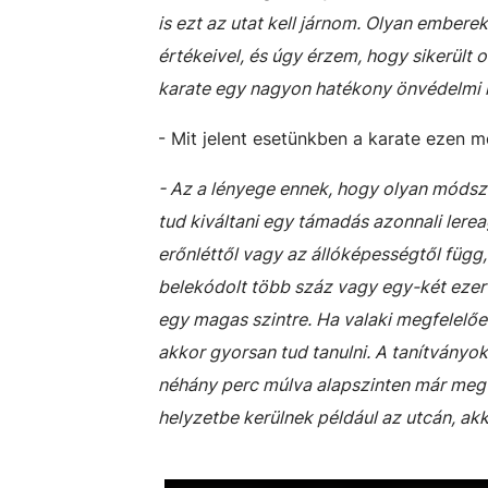
is ezt az utat kell járnom. Olyan ember
értékeivel, és úgy érzem, hogy sikerült 
karate egy nagyon hatékony önvédelmi re
- Mit jelent esetünkben a karate ezen 
- Az a lényege ennek, hogy olyan módsze
tud kiváltani egy támadás azonnali lereag
erőnléttől vagy az állóképességtől fü
belekódolt több száz vagy egy-két ezer
egy magas szintre. Ha valaki megfelelően 
akkor gyorsan tud tanulni. A tanítvány
néhány perc múlva alapszinten már meg t
helyzetbe kerülnek például az utcán, akk