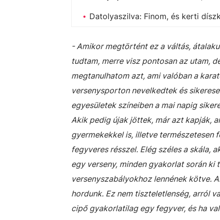
Datolyaszilva: Finom, és kerti dísz
- Amikor megtörtént ez a váltás, átalak
tudtam, merre visz pontosan az utam, de 
megtanulhatom azt, ami valóban a karate
versenysporton nevelkedtek és sikeresek
egyesületek színeiben a mai napig sikeres
Akik pedig újak jöttek, már azt kapják,
gyermekekkel is, illetve természetesen f
fegyveres résszel. Elég széles a skála, 
egy verseny, minden gyakorlat során ki 
versenyszabályokhoz lennének kötve. A
hordunk. Ez nem tiszteletlenség, arról v
cipő gyakorlatilag egy fegyver, és ha va