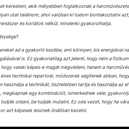
eket kerestem, akik mélyebben foglalkoznak a harcművészete
olyan utat találnom, ahol valóban ki tudom bontakoztatni azt
ndszer és korlátok nélkül, mindenki gyakorolhatja.
mélysége?
reket ad a gyakorló kezébe, ami könnyen, kis energiával n
álásával is. Ez gyakorlatilag azt jelenti, hogy nem a fizikum
gg, hogy valaki képes-e magát megvédeni, hanem a harcművé
 éves technikai repertoár, módszerek segítenek abban, hogy
használja a technikát, tiszteletben tartja és használja az el
ok, megkapnak egy kombinációt, ismerkednek vele, gyakorolj
udják oldani, be tudják mutatni. Ez oda vezet, hogy ha vára
or azt képesek lesznek önállóan kezelni.