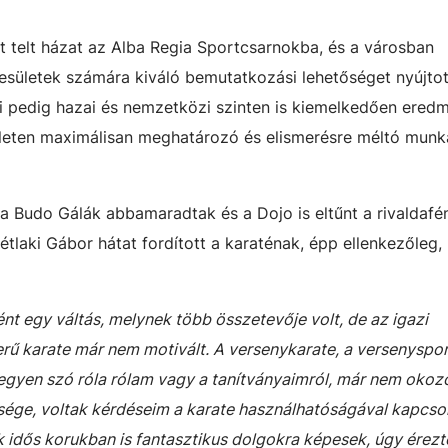
t telt házat az Alba Regia Sportcsarnokba, és a városban
sületek számára kiváló bemutatkozási lehetőséget nyújtot
 pedig hazai és nemzetközi szinten is kiemelkedően ered
ületen maximálisan meghatározó és elismerésre méltó munk
, a Budo Gálák abbamaradtak és a Dojo is eltűnt a rivaldafé
tlaki Gábor hátat fordított a karaténak, épp ellenkezőleg,
nt egy váltás, melynek több összetevője volt, de az igazi
rű karate már nem motivált. A versenykarate, a versenyspor
egyen szó róla rólam vagy a tanítványaimról, már nem okoz
ysége, voltak kérdéseim a karate használhatóságával kapcso
k idős korukban is fantasztikus dolgokra képesek, úgy ére