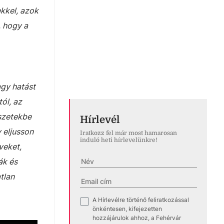
kkel, azok
, hogy a
agy hatást
tól, az
szetekbe
Hírlevél
 eljusson
Iratkozz fel már most hamarosan
induló heti hírlevelünkre!
veket,
ák és
tlan
A Hírlevélre történő feliratkozással
✓
önkéntesen, kifejezetten
hozzájárulok ahhoz, a Fehérvár