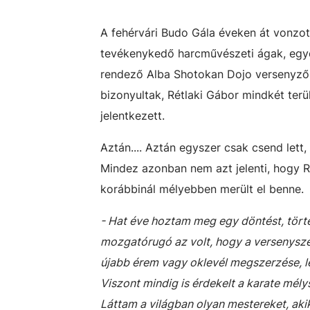
A fehérvári Budo Gála éveken át vonzot
tevékenykedő harcművészeti ágak, egye
rendező Alba Shotokan Dojo versenyzői
bizonyultak, Rétlaki Gábor mindkét ter
jelentkezett.
Aztán.... Aztán egyszer csak csend lett
Mindez azonban nem azt jelenti, hogy Ré
korábbinál mélyebben merült el benne.
- Hat éve hoztam meg egy döntést, törté
mozgatórugó az volt, hogy a versenysze
újabb érem vagy oklevél megszerzése, l
Viszont mindig is érdekelt a karate mél
Láttam a világban olyan mestereket, aki