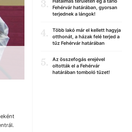
Hatalmas területen ég a tarló
3
.
Fehérvár határában, gyorsan
terjednek a lángok!
Több lakó már el kellett hagyja
4
.
otthonát, a házak felé terjed a
tűz Fehérvár határában
Az összefogás erejével
5
.
oltották el a Fehérvár
határában tomboló tüzet!
jeként
ntrál.