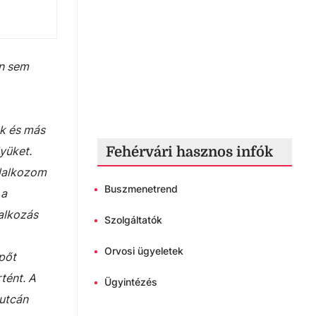
én sem
ek és más
Fehérvári hasznos infók
lyüket.
glalkozom
•
Buszmenetrend
 a
lalkozás
•
Szolgáltatók
•
Orvosi ügyeletek
pőt
tént. A
•
Ügyintézés
 utcán