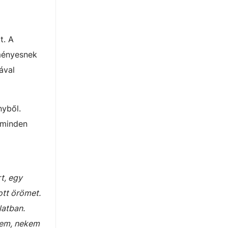
t. A
ményesnek
ával
nyből.
 minden
t, egy
ott örömet.
latban.
ztem, nekem