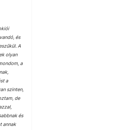
okiói
kvandó, és
eszűkül. A
ek olyan
 mondom, a
nak,
st a
an szinten,
oztam, de
azzal,
asabbnak és
nt annak