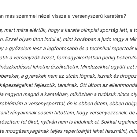
án más szemmel nézel vissza a versenyszerű karatéra?
 mert mára elértük, hogy a karate olimpiai sportág lett, a t
. Ezzel olyan úton indul el, mint korábban a judo vagy a té
 a győzelem lesz a legfontosabb és a technikai repertoár l
ik a versenyzők kezét, formagyakorlatban pedig bekerüln
ínészkedéssel lehetne érzékeltetni. Mindezekkel együtt azt
embereket, a gyerekek nem az utcán lógnak, isznak és drogoz
 képességeiket fejlesztik, tanulnak. Ott látom az ellentmondá
a nagyon megnő a karatéban, miközben a tudásuk nincs oly
problémám a versenysporttal, én is ebben éltem, ebben dolg
tanítványaimnak sosem tiltottam, hogy versenyezzenek, de 
szítem fel őket, nyilván nem is indulnak el. Sokkal izgalm
e mozgásanyagának teljes repertoárját lehet használni, mi