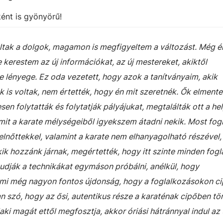
ként is gyönyörű!
ultak a dolgok, magamon is megfigyeltem a változást. Még 
kerestem az új információkat, az új mestereket, akiktől
 lényege. Ez oda vezetett, hogy azok a tanítványaim, akik
 is voltak, nem értették, hogy én mit szeretnék. Ők elment
en folytatták és folytatják pályájukat, megtalálták ott a he
 amit a karate mélységeiből igyekszem átadni nekik. Most fo
elnőttekkel, valamint a karate nem elhanyagolható részével,
akik hozzánk járnak, megértették, hogy itt szinte minden fog
tudják a technikákat egymáson próbálni, anélkül, hogy
mi még nagyon fontos újdonság, hogy a foglalkozásokon ci
an szó, hogy az ősi, autentikus része a karaténak cipőben tör
laki magát ettől megfosztja, akkor óriási hátránnyal indul az