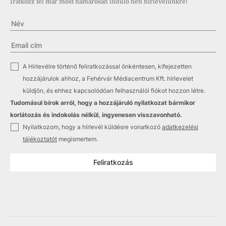
Iratkozz fel már most hamarosan induló heti hírlevelünkre!
✓
A Hírlevélre történő feliratkozással önkéntesen, kifejezetten
hozzájárulok ahhoz, a Fehérvár Médiacentrum Kft. hírlevelet
küldjön, és ehhez kapcsolódóan felhasználói fiókot hozzon létre.
Tudomásul bírok arról, hogy a hozzájáruló nyilatkozat bármikor
korlátozás és indokolás nélkül, ingyenesen visszavonható.
✓
Nyilatkozom, hogy a hírlevél küldésre vonatkozó
adatkezelési
tájékoztatót
megismertem.
Feliratkozás