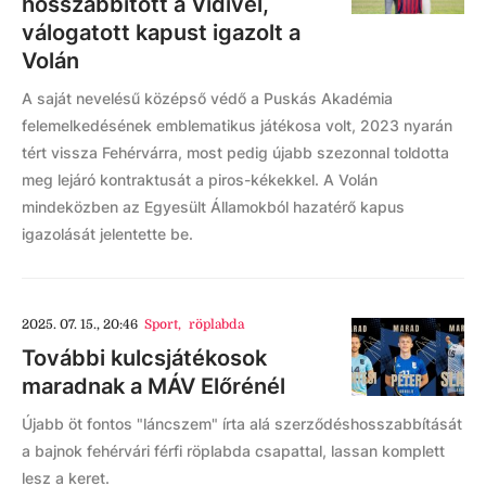
hosszabbított a Vidivel,
válogatott kapust igazolt a
Volán
A saját nevelésű középső védő a Puskás Akadémia
felemelkedésének emblematikus játékosa volt, 2023 nyarán
tért vissza Fehérvárra, most pedig újabb szezonnal toldotta
meg lejáró kontraktusát a piros-kékekkel. A Volán
mindeközben az Egyesült Államokból hazatérő kapus
igazolását jelentette be.
2025. 07. 15., 20:46
Sport
,
röplabda
További kulcsjátékosok
maradnak a MÁV Előrénél
Újabb öt fontos "láncszem" írta alá szerződéshosszabbítását
a bajnok fehérvári férfi röplabda csapattal, lassan komplett
lesz a keret.