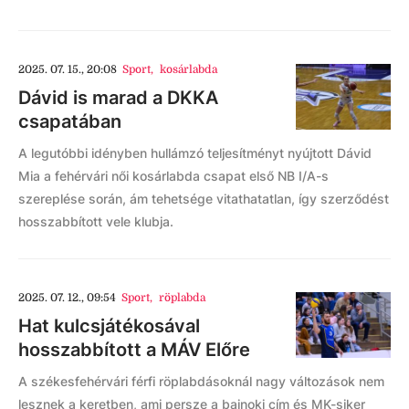
2025. 07. 15., 20:08
Sport
,
kosárlabda
Dávid is marad a DKKA
csapatában
A legutóbbi idényben hullámzó teljesítményt nyújtott Dávid
Mia a fehérvári női kosárlabda csapat első NB I/A-s
szereplése során, ám tehetsége vitathatatlan, így szerződést
hosszabbított vele klubja.
2025. 07. 12., 09:54
Sport
,
röplabda
Hat kulcsjátékosával
hosszabbított a MÁV Előre
A székesfehérvári férfi röplabdásoknál nagy változások nem
lesznek a keretben, ami persze a bajnoki cím és MK-siker