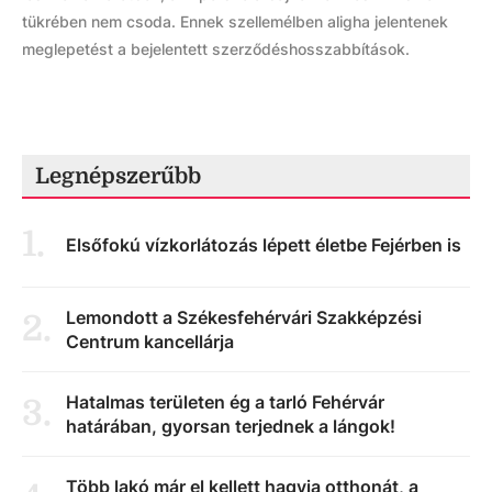
tükrében nem csoda. Ennek szellemélben aligha jelentenek
meglepetést a bejelentett szerződéshosszabbítások.
Legnépszerűbb
1
.
Elsőfokú vízkorlátozás lépett életbe Fejérben is
Lemondott a Székesfehérvári Szakképzési
2
.
Centrum kancellárja
Hatalmas területen ég a tarló Fehérvár
3
.
határában, gyorsan terjednek a lángok!
Több lakó már el kellett hagyja otthonát, a