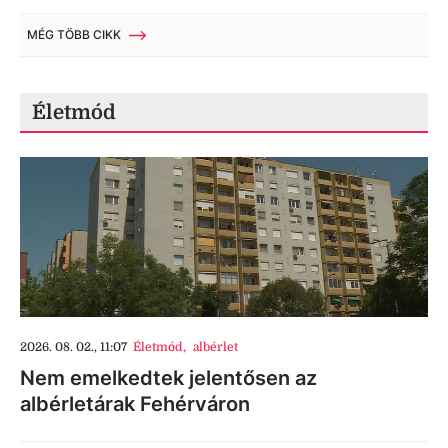
MÉG TÖBB CIKK
Életmód
2026. 08. 02., 11:07
Életmód
,
albérlet
Nem emelkedtek jelentősen az
albérletárak Fehérváron