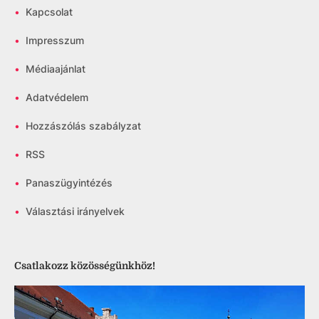
•
Kapcsolat
•
Impresszum
•
Médiaajánlat
•
Adatvédelem
•
Hozzászólás szabályzat
•
RSS
•
Panaszügyintézés
•
Választási irányelvek
Csatlakozz közösségünkhöz!