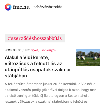
fmc.hu
Fehérvár összeköt
#szerződéshosszabbítás
2026. 06. 05., 11:37
Sport
,
labdarúgás
Alakul a Vidi kerete,
változások a felnőtt és az
utánpótlás csapatok szakmai
stábjában
A felkészülés érdemben június 20-án kezdődik a Vidinél, a
szakmai vezetés pedig gőzerővel dolgozik azon, hogy már
az első tréningen több új fiú ott legyen a Sóstón, ahol a
lesznek változások a szakmai stábokban is felnőtt és