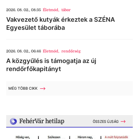
2026. 08. 02., 08:35
Életmód
,
tábor
Vakvezető kutyák érkeztek a SZÉNA
Egyesület táborába
2026. 08. 02., 06:46
Életmód
,
rendőrség
A közgyűlés is támogatja az új
rendőrfőkapitányt
MÉG TÖBB CIKK
FehérVár hetilap
ÖSSZES ÚJSÁG