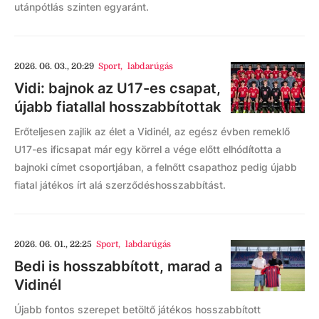
utánpótlás szinten egyaránt.
2026. 06. 03., 20:29
Sport
,
labdarúgás
Vidi: bajnok az U17-es csapat,
újabb fiatallal hosszabbítottak
Erőteljesen zajlik az élet a Vidinél, az egész évben remeklő
U17-es ificsapat már egy körrel a vége előtt elhódította a
bajnoki címet csoportjában, a felnőtt csapathoz pedig újabb
fiatal játékos írt alá szerződéshosszabbítást.
2026. 06. 01., 22:25
Sport
,
labdarúgás
Bedi is hosszabbított, marad a
Vidinél
Újabb fontos szerepet betöltő játékos hosszabbított