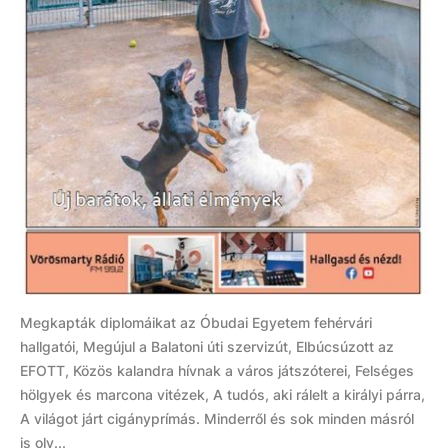
Megkapták diplomáikat az Óbudai Egyetem fehérvári
hallgatói, Megújul a Balatoni úti szervizút, Elbúcsúzott az
EFOTT, Közös kalandra hívnak a város játszóterei, Felséges
hölgyek és marcona vitézek, A tudós, aki rálelt a királyi párra,
A világot járt cigányprímás. Minderről és sok minden másról
is olv...