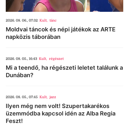
2026. 08. 06., 07:32
Kult
,
tánc
Moldvai táncok és népi játékok az ARTE
napközis táborában
2026. 08. 05., 16:43
Kult
,
régészet
Mi a teendő, ha régészeti leletet találunk a
Dunában?
2026. 08. 05., 07:45
Kult
,
jazz
Ilyen még nem volt! Szupertakarékos
üzemmódba kapcsol idén az Alba Regia
Feszt!