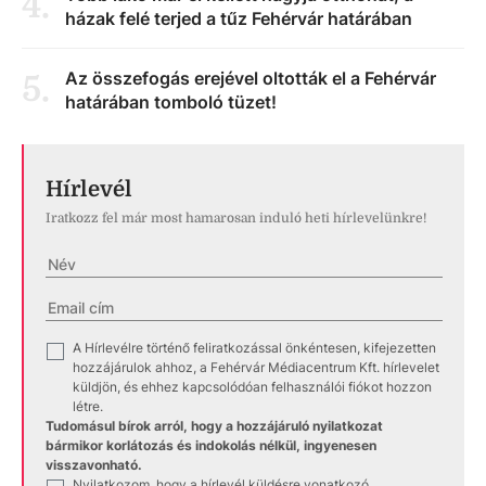
4
.
házak felé terjed a tűz Fehérvár határában
Az összefogás erejével oltották el a Fehérvár
5
.
határában tomboló tüzet!
Hírlevél
Iratkozz fel már most hamarosan induló heti hírlevelünkre!
A Hírlevélre történő feliratkozással önkéntesen, kifejezetten
✓
hozzájárulok ahhoz, a Fehérvár Médiacentrum Kft. hírlevelet
küldjön, és ehhez kapcsolódóan felhasználói fiókot hozzon
létre.
Tudomásul bírok arról, hogy a hozzájáruló nyilatkozat
bármikor korlátozás és indokolás nélkül, ingyenesen
visszavonható.
Nyilatkozom, hogy a hírlevél küldésre vonatkozó