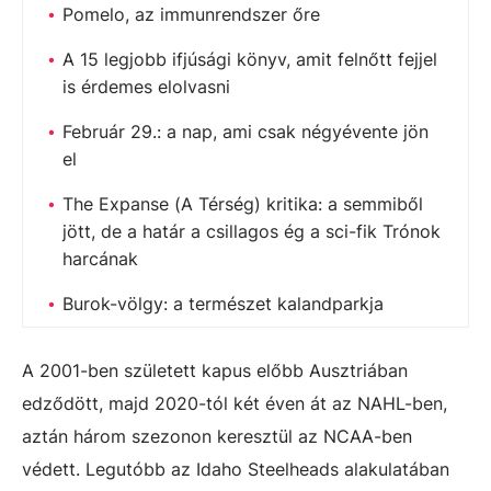
Pomelo, az immunrendszer őre
A 15 legjobb ifjúsági könyv, amit felnőtt fejjel
is érdemes elolvasni
Február 29.: a nap, ami csak négyévente jön
el
The Expanse (A Térség) kritika: a semmiből
jött, de a határ a csillagos ég a sci-fik Trónok
harcának
Burok-völgy: a természet kalandparkja
A 2001-ben született kapus előbb Ausztriában
edződött, majd 2020-tól két éven át az NAHL
-ben,
aztán három szezonon keresztül az NCAA-ben
védett. Legutóbb az Idaho Steelheads alakulatában