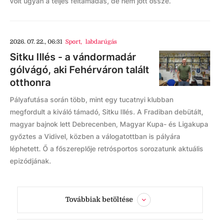
volt ugyan a teljes feltámadás, de nem jött össze.
2026. 07. 22., 06:31
Sport
,
labdarúgás
Sitku Illés - a vándormadár
gólvágó, aki Fehérváron talált
otthonra
Pályafutása során több, mint egy tucatnyi klubban
megfordult a kiváló támadó, Sitku Illés. A Fradiban debütált,
magyar bajnok lett Debrecenben, Magyar Kupa- és Ligakupa
győztes a Vidivel, közben a válogatottban is pályára
léphetett. Ő a főszereplője retrósportos sorozatunk aktuális
epizódjának.
Továbbiak betöltése