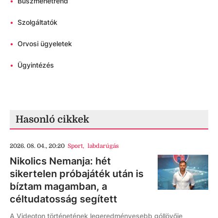
•
Buszmenetrend
•
Szolgáltatók
•
Orvosi ügyeletek
•
Ügyintézés
Hasonló cikkek
2026. 08. 04., 20:20
Sport
,
labdarúgás
Nikolics Nemanja: hét
sikertelen próbajáték után is
bíztam magamban, a
céltudatosság segített
A Videoton történetének legeredményesebb góllövője