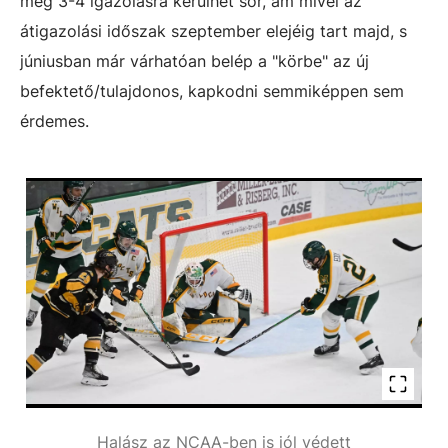
még 3-4 igazolásra kerülhet sor, ám mivel az
átigazolási időszak szeptember elejéig tart majd, s
júniusban már várhatóan belép a "körbe" az új
befektető/tulajdonos, kapkodni semmiképpen sem
érdemes.
Halász az NCAA-ben is jól védett