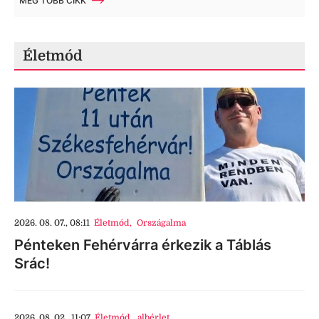
MÉG TÖBB CIKK
Életmód
2026. 08. 07., 08:11
Életmód
,
Országalma
Pénteken Fehérvárra érkezik a Táblás
Srác!
2026. 08. 02., 11:07
Életmód
,
albérlet