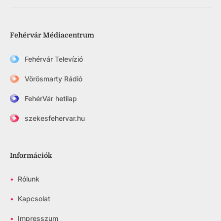
Fehérvár Médiacentrum
Fehérvár Televízió
Vörösmarty Rádió
FehérVár hetilap
szekesfehervar.hu
Információk
•
Rólunk
•
Kapcsolat
•
Impresszum