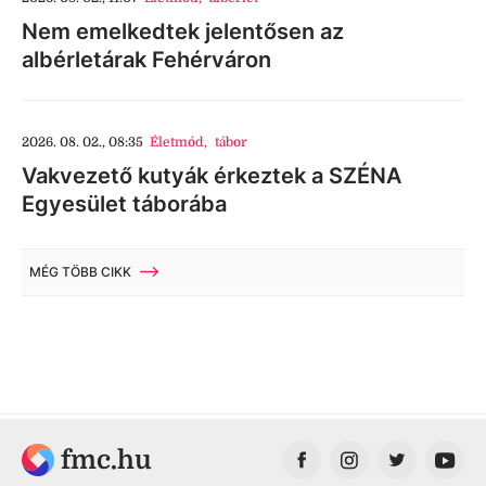
Nem emelkedtek jelentősen az
albérletárak Fehérváron
2026. 08. 02., 08:35
Életmód
,
tábor
Vakvezető kutyák érkeztek a SZÉNA
Egyesület táborába
MÉG TÖBB CIKK
fmc.hu