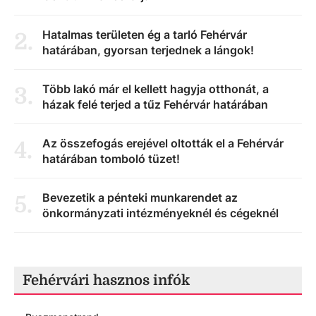
Hatalmas területen ég a tarló Fehérvár
2
.
határában, gyorsan terjednek a lángok!
Több lakó már el kellett hagyja otthonát, a
3
.
házak felé terjed a tűz Fehérvár határában
Az összefogás erejével oltották el a Fehérvár
4
.
határában tomboló tüzet!
Bevezetik a pénteki munkarendet az
5
.
önkormányzati intézményeknél és cégeknél
Fehérvári hasznos infók