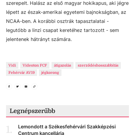
szerepelt. Halász az első magyar hokikapus, aki jégre
lépett az észak-amerikai egyetemi bajnokságban, az
NCAA-ben. A korábbi osztrák tapasztalatai -
legutóbb a linzi csapat keretéhez tartozott - sem
jelentenek hátrányt számára.
Vidi
Videoton FCF
átigazolás
szerződéshosszabbítás
Fehérvár AV19
jégkorong
Legnépszerűbb
Lemondott a Székesfehérvári Szakképzési
1
.
Centrum kancellárja