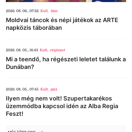
2026. 08. 06., 07:32
Kult
,
tánc
Moldvai táncok és népi játékok az ARTE
napközis táborában
2026. 08. 05., 16:43
Kult
,
régészet
Mi a teendő, ha régészeti leletet találunk a
Dunában?
2026. 08. 05., 07:45
Kult
,
jazz
Ilyen még nem volt! Szupertakarékos
üzemmódba kapcsol idén az Alba Regia
Feszt!