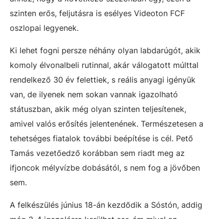
szinten erős, feljutásra is esélyes Videoton FCF
oszlopai legyenek.
Ki lehet fogni persze néhány olyan labdarúgót, akik
komoly élvonalbeli rutinnal, akár válogatott múlttal
rendelkező 30 év felettiek, s reális anyagi igényük
van, de ilyenek nem sokan vannak igazolható
státuszban, akik még olyan szinten teljesítenek,
amivel valós erősítés jelentenének. Természetesen a
tehetséges fiatalok további beépítése is cél. Pető
Tamás vezetőedző korábban sem riadt meg az
ifjoncok mélyvízbe dobásától, s nem fog a jövőben
sem.
A felkészülés június 18-án kezdődik a Sóstón, addig