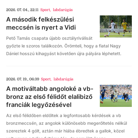
2026. 07. 04., 22:11
Sport
,
labdarúgás
A második felkészülési
meccsén is nyert a Vidi
Pető Tamás csapata újabb osztályriválisát
győzte le szoros találkozón. Örömteli, hogy a fiatal Nagy
Dániel hosszú kihagyást követően újra pályára léphetett.
2026. 07. 19., 06:39
Sport
,
labdarúgás
A motiváltabb angoloké a vb-
bronz az első félidőt elalibiző
franciák legyőzésével
Az első félidőben eldőltek a legfontosabb kérdések a vb
bronzmeccsén, az angolok különösebb megerőltetés nélkül
szereztek 4 gólt, aztán már hiába ébredtek a gallok, közel