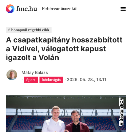
fmc.hu
Fehérvár összeköt
2 hónapnál régebbi cikk
A csapatkapitány hosszabbított
a Vidivel, válogatott kapust
igazolt a Volán
Mátay Balázs
·
·
2026. 05. 28., 13:11
Sport
labdarúgás
Videoton FCF