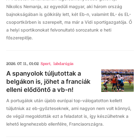
Nikolics Nemanja, az egyedüli magyar, aki három ország
bajnokságában is gólkirály lett, két Eb-n, valamint BL- és EL-
csoportkörben is szerepelt, ma már a Vidi sportigazgatója. Ő
a helyi sportikonokat felvonultató sorozatunk e heti
főszereplője.
2026. 07. 11., 01:02
Sport
,
labdarúgás
A spanyolok túljutottak a
belgákon is, jöhet a franciák
elleni elődöntő a vb-n!
A portugálok után újabb európai top-válogatotton kellett
túljutniuk az eb-győzteseknek, ami nagyon nem volt könnyű,
de végül megoldották ezt a feladatot is, így készülhetnek a
lehető legnehezebb ellenfélre, Franciaországra.