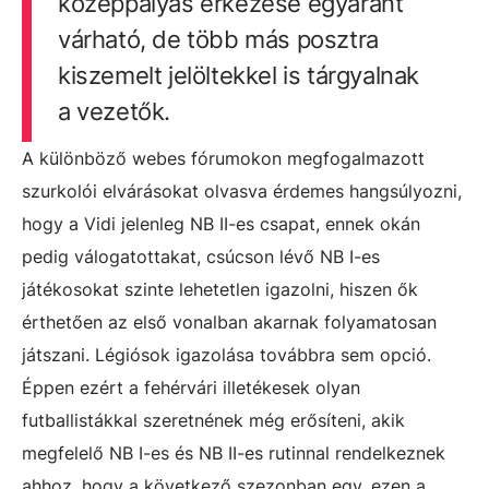
középpályás érkezése egyaránt
várható, de több más posztra
kiszemelt jelöltekkel is tárgyalnak
a vezetők.
A különböző webes fórumokon megfogalmazott
szurkolói elvárásokat olvasva érdemes hangsúlyozni,
hogy a Vidi jelenleg NB II-es csapat, ennek okán
pedig válogatottakat, csúcson lévő NB I-es
játékosokat szinte lehetetlen igazolni, hiszen ők
érthetően az első vonalban akarnak folyamatosan
játszani. Légiósok igazolása továbbra sem opció.
Éppen ezért a fehérvári illetékesek olyan
futballistákkal szeretnének még erősíteni, akik
megfelelő NB I-es és NB II-es rutinnal rendelkeznek
ahhoz, hogy a következő szezonban egy, ezen a