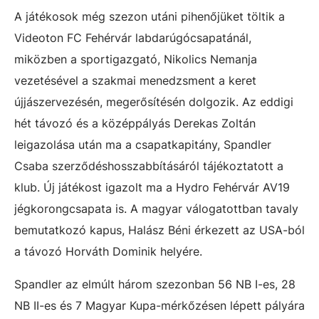
A játékosok még szezon utáni pihenőjüket töltik a
Videoton FC Fehérvár labdarúgócsapatánál,
miközben a sportigazgató, Nikolics Nemanja
vezetésével a szakmai menedzsment a keret
újjászervezésén, megerősítésén dolgozik. Az eddigi
hét távozó és a középpályás Derekas Zoltán
leigazolása után ma a csapatkapitány, Spandler
Csaba szerződéshosszabbításáról tájékoztatott a
klub. Új játékost igazolt ma a Hydro Fehérvár AV19
jégkorongcsapata is. A magyar válogatottban tavaly
bemutatkozó kapus, Halász Béni érkezett az USA-ból
a távozó Horváth Dominik helyére.
Spandler az elmúlt három szezonban 56 NB I-es, 28
NB II-es és 7 Magyar Kupa-mérkőzésen lépett pályára