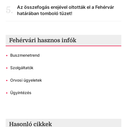
Az összefogás erejével oltották el a Fehérvár
5
.
határában tomboló tüzet!
Fehérvári hasznos infók
•
Buszmenetrend
•
Szolgáltatók
•
Orvosi ügyeletek
•
Ügyintézés
Hasonló cikkek