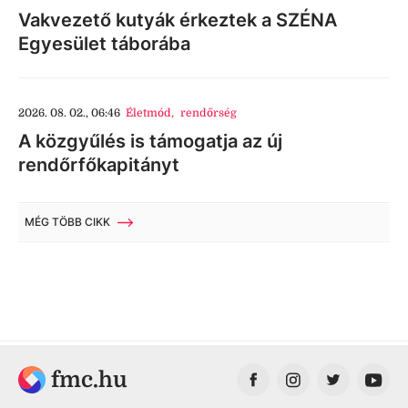
Vakvezető kutyák érkeztek a SZÉNA
Egyesület táborába
2026. 08. 02., 06:46
Életmód
,
rendőrség
A közgyűlés is támogatja az új
rendőrfőkapitányt
MÉG TÖBB CIKK
fmc.hu