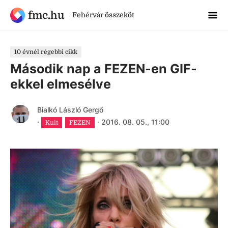
fmc.hu
Fehérvár összeköt
10 évnél régebbi cikk
Második nap a FEZEN-en GIF-
ekkel elmesélve
Bialkó László Gergő
·
·
2016. 08. 05., 11:00
Kult
FEZEN