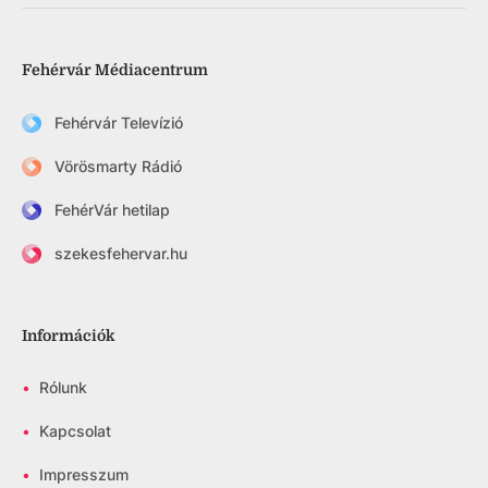
Fehérvár Médiacentrum
Fehérvár Televízió
Vörösmarty Rádió
FehérVár hetilap
szekesfehervar.hu
Információk
•
Rólunk
•
Kapcsolat
•
Impresszum