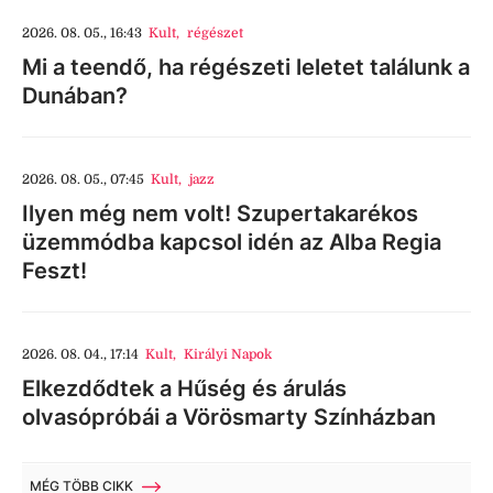
2026. 08. 05., 16:43
Kult
,
régészet
Mi a teendő, ha régészeti leletet találunk a
Dunában?
2026. 08. 05., 07:45
Kult
,
jazz
Ilyen még nem volt! Szupertakarékos
üzemmódba kapcsol idén az Alba Regia
Feszt!
2026. 08. 04., 17:14
Kult
,
Királyi Napok
Elkezdődtek a Hűség és árulás
olvasópróbái a Vörösmarty Színházban
MÉG TÖBB CIKK