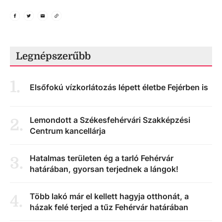
Legnépszerűbb
1
.
Elsőfokú vízkorlátozás lépett életbe Fejérben is
Lemondott a Székesfehérvári Szakképzési
2
.
Centrum kancellárja
Hatalmas területen ég a tarló Fehérvár
3
.
határában, gyorsan terjednek a lángok!
Több lakó már el kellett hagyja otthonát, a
4
.
házak felé terjed a tűz Fehérvár határában