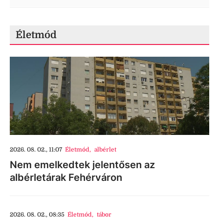
Életmód
2026. 08. 02., 11:07
Életmód
,
albérlet
Nem emelkedtek jelentősen az
albérletárak Fehérváron
2026. 08. 02., 08:35
Életmód
,
tábor