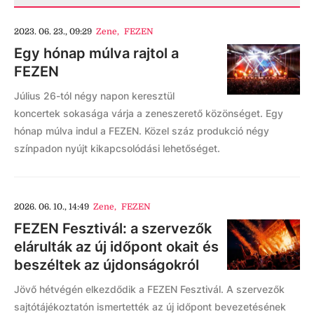
2023. 06. 23., 09:29
Zene
,
FEZEN
Egy hónap múlva rajtol a
FEZEN
Július 26-tól négy napon keresztül
koncertek sokasága várja a zeneszerető közönséget. Egy
hónap múlva indul a FEZEN. Közel száz produkció négy
színpadon nyújt kikapcsolódási lehetőséget.
2026. 06. 10., 14:49
Zene
,
FEZEN
FEZEN Fesztivál: a szervezők
elárulták az új időpont okait és
beszéltek az újdonságokról
Jövő hétvégén elkezdődik a FEZEN Fesztivál. A szervezők
sajtótájékoztatón ismertették az új időpont bevezetésének