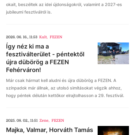
okait, beszéltek az idei újdonságokról, valamint a 2027-es
jubileumi fesztiválról is.
2026. 06. 16., 11:53
Kult
,
FEZEN
Így néz ki ma a
fesztiválterület - péntektől
újra dübörög a FEZEN
Fehérváron!
Már csak hármat kell aludni és újra dübörög a FEZEN. A
színpadok már állnak, az utolsó simításokat végzik ahhoz,
hogy péntek délután kettőkor elrajtolhasson a 29. fesztivál.
2025. 08. 02., 11:51
Zene
,
FEZEN
Majka, Valmar, Horváth Tamás