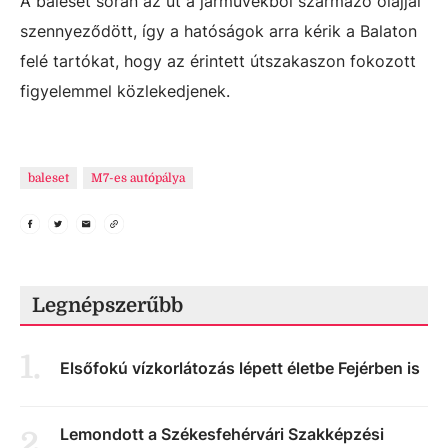
A baleset során az út a járművekből származó olajjal
szennyeződött, így a hatóságok arra kérik a Balaton
felé tartókat, hogy az érintett útszakaszon fokozott
figyelemmel közlekedjenek.
baleset
M7-es autópálya
Legnépszerűbb
1
.
Elsőfokú vízkorlátozás lépett életbe Fejérben is
Lemondott a Székesfehérvári Szakképzési
2
.