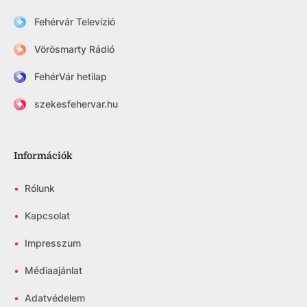
Fehérvár Televízió
Vörösmarty Rádió
FehérVár hetilap
szekesfehervar.hu
Információk
•
Rólunk
•
Kapcsolat
•
Impresszum
•
Médiaajánlat
•
Adatvédelem