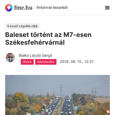
fmc.hu
Fehérvár összeköt
9 évnél régebbi cikk
Baleset történt az M7-esen
Székesfehérvárnál
Bialkó László Gergő
·
·
2016. 08. 15., 12:21
Hírek
közlekedés