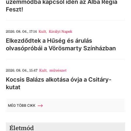
üzemmódba kapcsol idén az Alba Regia
Feszt!
2026. 08. 04., 17:14
Kult
,
Királyi Napok
Elkezdődtek a Hűség és árulás
olvasópróbái a Vörösmarty Színházban
2026. 08. 04., 15:47
Kult
,
művészet
Kocsis Balázs alkotása óvja a Csitáry-
kutat
MÉG TÖBB CIKK
Életmód