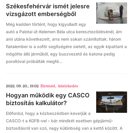
Székesfehérvár ismét jelesre
vizsgázott emberségből
Még kedden történt, hogy kigyulladt egy
autó a Palotai út-Kelemen Béla utca kereszteződésénél, ám
ami utána következett, arra nem sokan számítottak: három
fiatalember is a sofőr segítségére sietett, az egyik kipattant a
mögötte álló járműből, egy buszvezető és katona pedig
poroltóval próbálták megfé...
2022. 09. 20., 19:02
Életmód
,
közlekedés
Hogyan működik egy CASCO
biztosítás kalkulátor?
Előfordul, hogy a közbeszédben keverjük a
CASCO-t a KGFB-vel – bár mindkét esetben gépjármű-
biztosításról van szó, nagy különbség van a kettő között. A