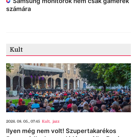
Samsung monitorok nem csak gamerek
számára
Kult
2026. 08. 05., 07:45
Kult
,
jazz
Ilyen még nem volt! Szupertakarékos