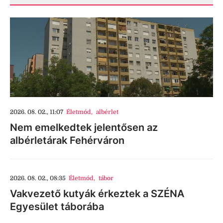
2026. 08. 02., 11:07
Életmód
,
albérlet
Nem emelkedtek jelentősen az
albérletárak Fehérváron
2026. 08. 02., 08:35
Életmód
,
tábor
Vakvezető kutyák érkeztek a SZÉNA
Egyesület táborába