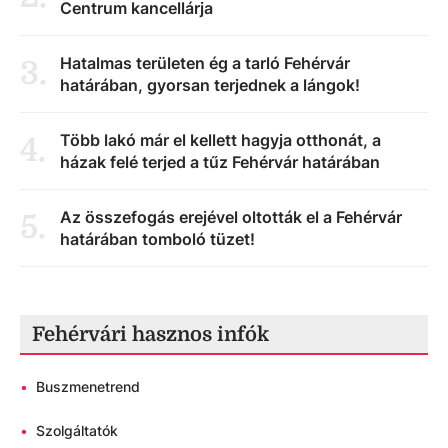
Centrum kancellárja
Hatalmas területen ég a tarló Fehérvár
3
.
határában, gyorsan terjednek a lángok!
Több lakó már el kellett hagyja otthonát, a
4
.
házak felé terjed a tűz Fehérvár határában
Az összefogás erejével oltották el a Fehérvár
5
.
határában tomboló tüzet!
Fehérvári hasznos infók
•
Buszmenetrend
•
Szolgáltatók