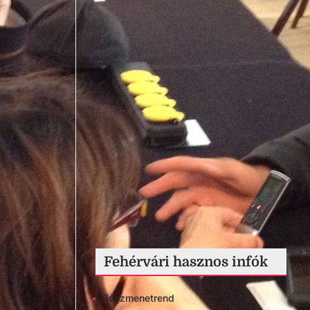
Fehérvári hasznos infók
•
Buszmenetrend