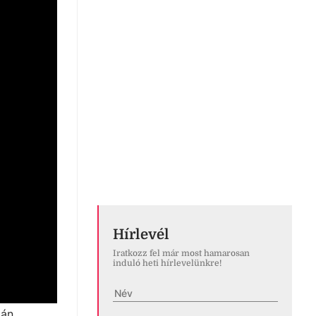
Hírlevél
Iratkozz fel már most hamarosan
induló heti hírlevelünkre!
ján