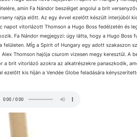
ételére, amin Fa Nándor beszélget angolul a brit versenyző
ny rajtja előtt. Az egy évvel ezelőtt készült interjúból kid
olc napot vitorlázott Thomson a Hugo Boss fedélzetén és l
ozik. Fa Nándor megjegyzi: úgy látta, hogy a Hugo Boss f
 felületen. MÍg a Spirit of Hungary egy adott szakaszon sz
tt Alex Thomson hajója csurom vizesen megy keresztül. A b
 a brit vitorlázó azokra az alkatrészekre panaszkodik, am
ezelőtt kis híján a Vendée Globe feladására kényszerített