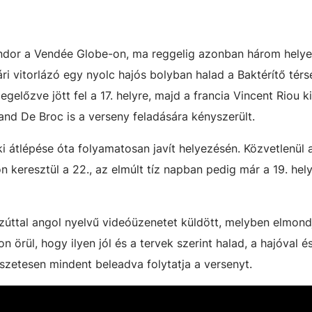
ándor a Vendée Globe-on, ma reggelig azonban három helyet 
ári vitorlázó egy nyolc hajós bolyban halad a Baktérítő tér
előzve jött fel a 17. helyre, majd a francia Vincent Riou k
rand De Broc is a verseny feladására kényszerült.
i átlépése óta folyamatosan javít helyezésén. Közvetlenül 
on keresztül a 22., az elmúlt tíz napban pedig már a 19. hel
ezúttal angol nyelvű videóüzenetet küldött, melyben elmond
 örül, hogy ilyen jól és a tervek szerint halad, a hajóval é
zetesen mindent beleadva folytatja a versenyt.