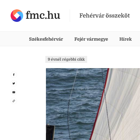
fmc.hu
Fehérvár összeköt
Székesfehérvár
Fejér vármegye
Hírek
9 évnél régebbi cikk