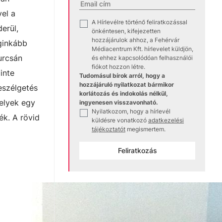
vel a
A Hírlevélre történő feliratkozással
✓
erül,
önkéntesen, kifejezetten
hozzájárulok ahhoz, a Fehérvár
eginkább
Médiacentrum Kft. hírlevelet küldjön,
urcsán
és ehhez kapcsolódóan felhasználói
fiókot hozzon létre.
inte
Tudomásul bírok arról, hogy a
hozzájáruló nyilatkozat bármikor
eszélgetés
korlátozás és indokolás nélkül,
elyek egy
ingyenesen visszavonható.
Nyilatkozom, hogy a hírlevél
✓
ék. A rövid
küldésre vonatkozó
adatkezelési
tájékoztatót
megismertem.
Feliratkozás