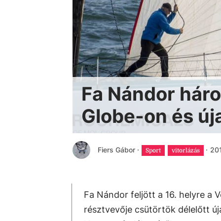
Fa Nándor háro
Globe-on és új
Fiers Gábor
·
·
201
Sport
vitorlázás
Fa Nándor feljött a 16. helyre a 
résztvevője csütörtök délelőtt új