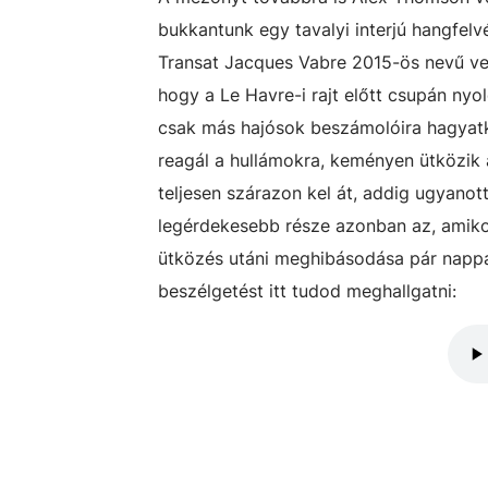
bukkantunk egy tavalyi interjú hangfelv
Transat Jacques Vabre 2015-ös nevű verse
hogy a Le Havre-i rajt előtt csupán ny
csak más hajósok beszámolóira hagyatk
reagál a hullámokra, keményen ütközik a
teljesen szárazon kel át, addig ugyano
legérdekesebb része azonban az, amikor
ütközés utáni meghibásodása pár nappal 
beszélgetést itt tudod meghallgatni: