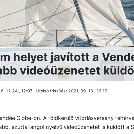
m helyet javított a Vend
abb videóüzenetet küldö
6. 11. 24., 12:07
Utolsó frissítés: 2021. 09. 13., 16:19
Vendée Globe-on. A földkerülő vitorlásverseny fehérvá
abb, ezúttal angol nyelvű videóüzenetet is küldött a Sp