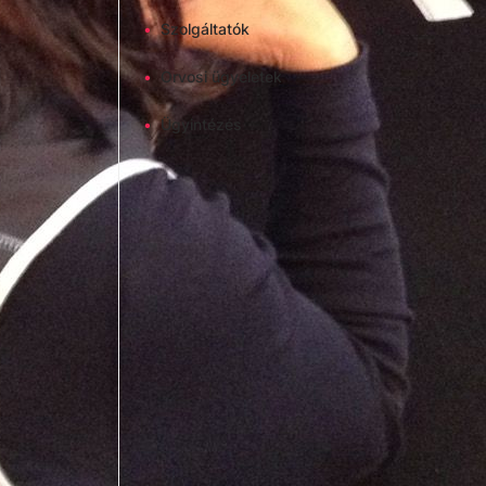
•
Szolgáltatók
•
Orvosi ügyeletek
•
Ügyintézés