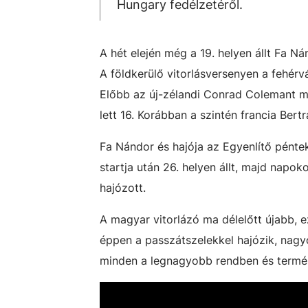
Hungary fedélzetéről.
A hét elején még a 19. helyen állt Fa N
A földkerülő vitorlásversenyen a fehérv
Előbb az új-zélandi Conrad Colemant meg
lett 16. Korábban a szintén francia Bert
Fa Nándor és hajója az Egyenlítő péntek
startja után 26. helyen állt, majd napok
hajózott.
A magyar vitorlázó ma délelőtt újabb, 
éppen a passzátszelekkel hajózik, nagyon
minden a legnagyobb rendben és termés