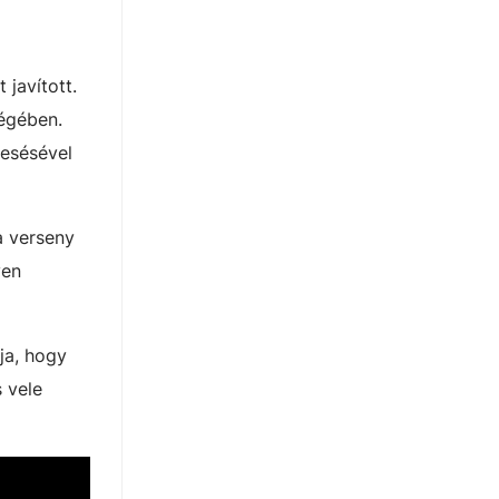
javított.
ségében.
iesésével
a verseny
yen
ja, hogy
s vele