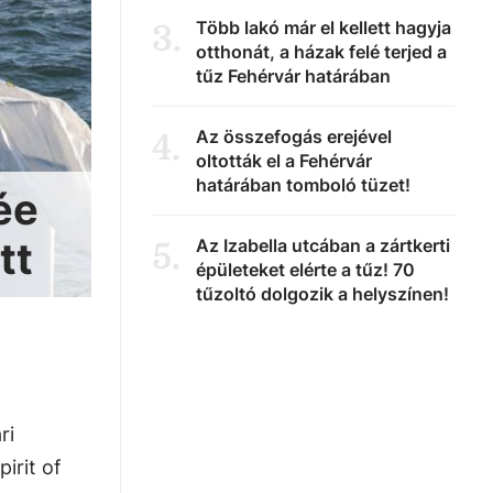
Több lakó már el kellett hagyja
3
.
otthonát, a házak felé terjed a
tűz Fehérvár határában
Az összefogás erejével
4
.
oltották el a Fehérvár
határában tomboló tüzet!
ée
tt
Az Izabella utcában a zártkerti
5
.
épületeket elérte a tűz! 70
tűzoltó dolgozik a helyszínen!
ri
irit of