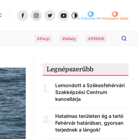
C
Fehérvár-TV
Vörösmarty Rádió
#Forgi
#hőség
#FEDOK
Legnépszerűbb
Lemondott a Székesfehérvári
1
.
Szakképzési Centrum
kancellárja
Hatalmas területen ég a tarló
2
.
Fehérvár határában, gyorsan
terjednek a lángok!