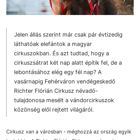
Jelen állás szerint már csak pár évtizedig
láthatóak elefántok a magyar
cirkuszokban. És azt tudtad, hogy a
cirkuszsátrat két nap alatt építik fel, de a
lebontásához elég egy fél nap? A
vasárnapig Fehérváron vendégeskedő
Richter Flórián Cirkusz névadó-
tulajdonosa mesélt a vándorcirkuszok
közönség elől rejtett világáról.
Cirkusz van a városban - méghozzá az ország egyik