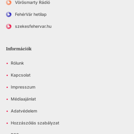
Vörösmarty Rádió
FehérVár hetilap
szekesfehervar.hu
Információk
•
Rólunk
•
Kapcsolat
•
Impresszum
•
Médiaajánlat
•
Adatvédelem
•
Hozzászólás szabályzat