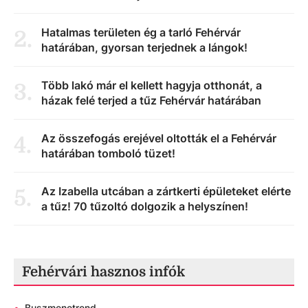
Hatalmas területen ég a tarló Fehérvár
2
.
határában, gyorsan terjednek a lángok!
Több lakó már el kellett hagyja otthonát, a
3
.
házak felé terjed a tűz Fehérvár határában
Az összefogás erejével oltották el a Fehérvár
4
.
határában tomboló tüzet!
Az Izabella utcában a zártkerti épületeket elérte
5
.
a tűz! 70 tűzoltó dolgozik a helyszínen!
Fehérvári hasznos infók
•
Buszmenetrend