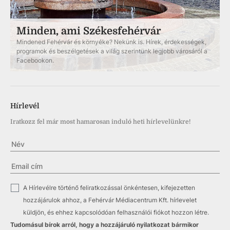
Minden, ami Székesfehérvár
Mindened Fehérvár és környéke? Nekünk is. Hírek, érdekességek,
programok és beszélgetések a világ szerintünk legjobb városáról a
Facebookon.
Hírlevél
Iratkozz fel már most hamarosan induló heti hírlevelünkre!
✓
A Hírlevélre történő feliratkozással önkéntesen, kifejezetten
hozzájárulok ahhoz, a Fehérvár Médiacentrum Kft. hírlevelet
küldjön, és ehhez kapcsolódóan felhasználói fiókot hozzon létre.
Tudomásul bírok arról, hogy a hozzájáruló nyilatkozat bármikor