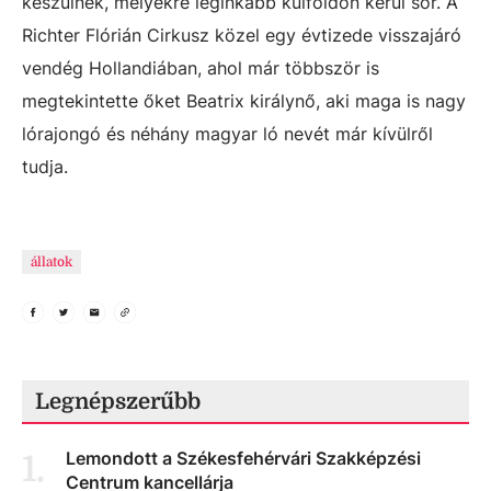
készülnek, melyekre leginkább külföldön kerül sor. A
Richter Flórián Cirkusz közel egy évtizede visszajáró
vendég Hollandiában, ahol már többször is
megtekintette őket Beatrix királynő, aki maga is nagy
lórajongó és néhány magyar ló nevét már kívülről
tudja.
állatok
Legnépszerűbb
Lemondott a Székesfehérvári Szakképzési
1
.
Centrum kancellárja