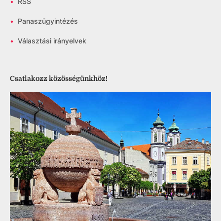
•
RSS
•
Panaszügyintézés
•
Választási irányelvek
Csatlakozz közösségünkhöz!