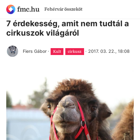
fmc.hu
Fehérvár összeköt
9 évnél régebbi cikk
7 érdekesség, amit nem tudtál a
cirkuszok világáról
Fiers Gábor
·
·
2017. 03. 22., 18:08
Kult
cirkusz