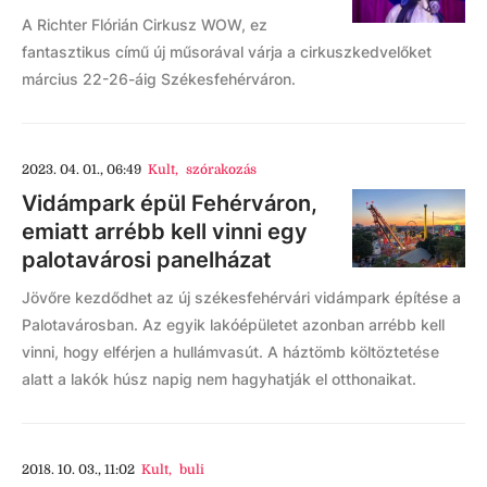
A Richter Flórián Cirkusz WOW, ez
fantasztikus című új műsorával várja a cirkuszkedvelőket
március 22-26-áig Székesfehérváron.
2023. 04. 01., 06:49
Kult
,
szórakozás
Vidámpark épül Fehérváron,
emiatt arrébb kell vinni egy
palotavárosi panelházat
Jövőre kezdődhet az új székesfehérvári vidámpark építése a
Palotavárosban. Az egyik lakóépületet azonban arrébb kell
vinni, hogy elférjen a hullámvasút. A háztömb költöztetése
alatt a lakók húsz napig nem hagyhatják el otthonaikat.
2018. 10. 03., 11:02
Kult
,
buli