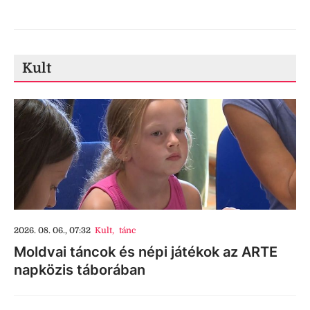
Kult
2026. 08. 06., 07:32
Kult
,
tánc
Moldvai táncok és népi játékok az ARTE
napközis táborában