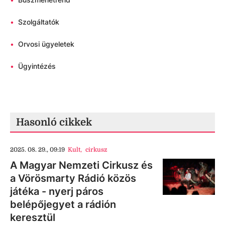
•
Szolgáltatók
•
Orvosi ügyeletek
•
Ügyintézés
Hasonló cikkek
2025. 08. 29., 09:19
Kult
,
cirkusz
A Magyar Nemzeti Cirkusz és
a Vörösmarty Rádió közös
játéka - nyerj páros
belépőjegyet a rádión
keresztül