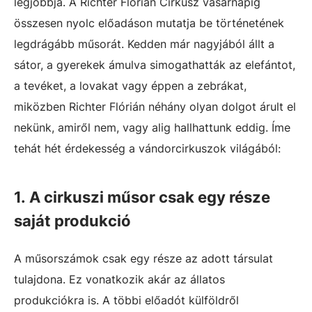
legjobbja. A Richter Flórián Cirkusz vasárnapig
összesen nyolc előadáson mutatja be történetének
legdrágább műsorát. Kedden már nagyjából állt a
sátor, a gyerekek ámulva simogathatták az elefántot,
a tevéket, a lovakat vagy éppen a zebrákat,
miközben Richter Flórián néhány olyan dolgot árult el
nekünk, amiről nem, vagy alig hallhattunk eddig. Íme
tehát hét érdekesség a vándorcirkuszok világából:
1. A cirkuszi műsor csak egy része
saját produkció
A műsorszámok csak egy része az adott társulat
tulajdona. Ez vonatkozik akár az állatos
produkciókra is. A többi előadót külföldről