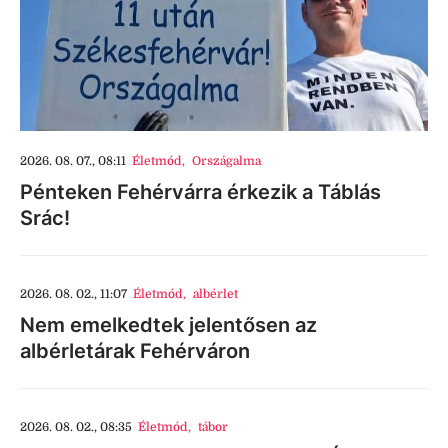
2026. 08. 07., 08:11
Életmód
,
Országalma
Pénteken Fehérvárra érkezik a Táblás
Srác!
2026. 08. 02., 11:07
Életmód
,
albérlet
Nem emelkedtek jelentősen az
albérletárak Fehérváron
2026. 08. 02., 08:35
Életmód
,
tábor