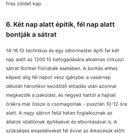
friss zöldet kap.
6. Két nap alatt építik, fél nap alatt
bontják a sátrat
14-16 fő technikus és egy sátormester építi fel két
nap alatt az 1200 fő befogadására alkalmas cirkuszi
sátrat Richter Flóriánék esetében. A bontás ehhez
képest alig fél napot vesz igénybe: a vasárnap
délután háromkor kezdődő előadás után azonnal
megkezdik a pakolást, és negyed hattól a hajnali
órákra már össze is csomagolnak - pusztán 10-12 óra
alatt. A nagy sátron felül hatan foglalkoznak az
állatok istállóinak építésével és elbontásával is. A
szükséges engedélyeket fél évvel az érkezésük előtt