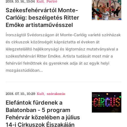
2018. 10. 16., 13:04
Kult
,
Portré
Székesfehérvártól Monte-
Carlóig: beszélgetés Ritter
Emőke artistaművésszel
Írországtól Svédországon át Monte-Carlóig varieté színházak
és cirkuszok közönségét kápráztatta el éveken át
lélegzetelállító hajlékonysági és légtornász mutatványaival a
székesfehérvári Ritter Emőke. Artista tudását most már a
fehérvári felnőttnek és gyereknek adja át az egyik helyi
mozgásstúdióban...
2018. 07. 10., 10:29
Kult
,
szórakozás
Elefántok fürdenek a
Balatonban - 5 program
Fehérvár közelében a július
14-i Cirkuszok Éjszakáján