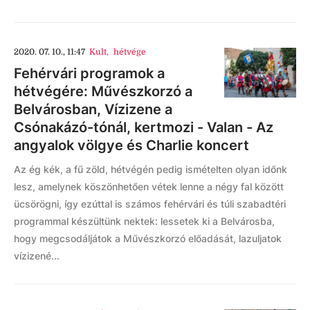
2020. 07. 10., 11:47
Kult
,
hétvége
Fehérvári programok a
hétvégére: Művészkorzó a
Belvárosban, Vízizene a
Csónakázó-tónál, kertmozi - Valan - Az
angyalok völgye és Charlie koncert
Az ég kék, a fű zöld, hétvégén pedig ismételten olyan időnk
lesz, amelynek köszönhetően vétek lenne a négy fal között
ücsörögni, így ezúttal is számos fehérvári és túli szabadtéri
programmal készültünk nektek: lessetek ki a Belvárosba,
hogy megcsodáljátok a Művészkorzó előadását, lazuljatok
vízizené...