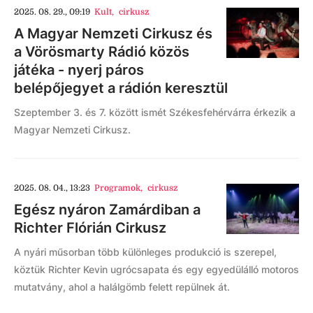
2025. 08. 29., 09:19
Kult
,
cirkusz
A Magyar Nemzeti Cirkusz és
a Vörösmarty Rádió közös
játéka - nyerj páros
belépőjegyet a rádión keresztül
Szeptember 3. és 7. között ismét Székesfehérvárra érkezik a
Magyar Nemzeti Cirkusz.
2025. 08. 04., 13:23
Programok
,
cirkusz
Egész nyáron Zamárdiban a
Richter Flórián Cirkusz
A nyári műsorban több különleges produkció is szerepel,
köztük Richter Kevin ugrócsapata és egy egyedülálló motoros
mutatvány, ahol a halálgömb felett repülnek át.