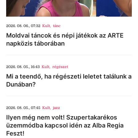
2026. 08. 06., 07:32
Kult
,
tánc
Moldvai táncok és népi játékok az ARTE
napközis táborában
2026. 08. 05., 16:43
Kult
,
régészet
Mi a teendő, ha régészeti leletet találunk a
Dunában?
2026. 08. 05., 07:45
Kult
,
jazz
Ilyen még nem volt! Szupertakarékos
üzemmódba kapcsol idén az Alba Regia
Feszt!