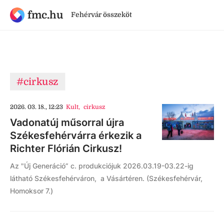
fmc.hu
Fehérvár összeköt
#cirkusz
2026. 03. 18., 12:23
Kult
,
cirkusz
Vadonatúj műsorral újra
Székesfehérvárra érkezik a
Richter Flórián Cirkusz!
Az "Új Generáció” c. produkciójuk 2026.03.19-03.22-ig
látható Székesfehérváron, a Vásártéren. (Székesfehérvár,
Homoksor 7.)