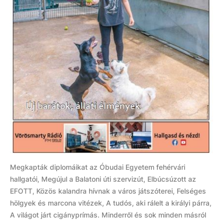
Megkapták diplomáikat az Óbudai Egyetem fehérvári
hallgatói, Megújul a Balatoni úti szervizút, Elbúcsúzott az
EFOTT, Közös kalandra hívnak a város játszóterei, Felséges
hölgyek és marcona vitézek, A tudós, aki rálelt a királyi párra,
A világot járt cigányprímás. Minderről és sok minden másról