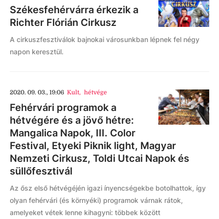
Székesfehérvárra érkezik a
Richter Flórián Cirkusz
A cirkuszfesztiválok bajnokai városunkban lépnek fel négy
napon keresztül.
2020. 09. 03., 19:06
Kult
,
hétvége
Fehérvári programok a
hétvégére és a jövő hétre:
Mangalica Napok, III. Color
Festival, Etyeki Piknik light, Magyar
Nemzeti Cirkusz, Toldi Utcai Napok és
süllőfesztivál
Az ősz első hétvégéjén igazi ínyencségekbe botolhattok, így
olyan fehérvári (és környéki) programok várnak rátok,
amelyeket vétek lenne kihagyni: többek között