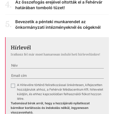
Az összefogás erejével oltották el a Fehérvár
4
.
határában tomboló tüzet!
Bevezetik a pénteki munkarendet az
5
.
önkormányzati intézményeknél és cégeknél
Hírlevél
Iratkozz fel már most hamarosan induló heti hírlevelünkre!
A Hírlevélre történő feliratkozással önkéntesen, kifejezetten
✓
hozzájárulok ahhoz, a Fehérvár Médiacentrum Kft. hírlevelet
küldjön, és ehhez kapcsolódóan felhasználói fiókot hozzon
létre.
Tudomásul bírok arról, hogy a hozzájáruló nyilatkozat
bármikor korlátozás és indokolás nélkül, ingyenesen
visszavonható.