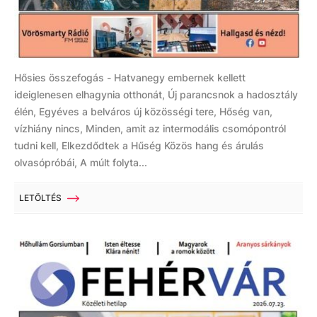
Hősies összefogás - Hatvanegy embernek kellett
ideiglenesen elhagynia otthonát, Új parancsnok a hadosztály
élén, Egyéves a belváros új közösségi tere, Hőség van,
vízhiány nincs, Minden, amit az intermodális csomópontról
tudni kell, Elkezdődtek a Hűség Közös hang és árulás
olvasópróbái, A múlt folyta...
LETÖLTÉS