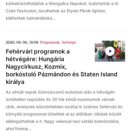
körbekóstolhatjátok a Mangalica Napokat, bulizhattok a III.
Color Festivalon, lazulhattok az Etyeki Piknik lighton,
kiélhetitek halmániátoka...
2020. 08. 06., 18:06
Programok
,
hétvége
Fehérvári programok a
hétvégére: Hungária
Nagycirkusz, Kozmix,
borkóstoló Pázmándon és Staten Island
királya
Az elmúlt napok özönvízszerű esőzései után a hétvégén
ismételten napsütés és 30 fok körüli maximumok várnak
ránk, amelynek köszönhetően ezúttal is számos fehérvári és
környéki programmal üthetitek el az időtöket: többek között
ellátogathattok a II. Nagy velencei-tavi sétáló borkóstolóra,
ahol finoma...