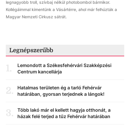
legnagyobb troll, szívbaj nélkül photobombol bármikor.
Kollégáimmal kimentünk a Vásártérre, ahol már felhúzták a
Magyar Nemzeti Cirkusz sátrát.
Legnépszerűbb
Lemondott a Székesfehérvári Szakképzési
1
.
Centrum kancellárja
Hatalmas területen ég a tarló Fehérvár
2
.
határában, gyorsan terjednek a lángok!
Több lakó már el kellett hagyja otthonát, a
3
.
házak felé terjed a tűz Fehérvár határában