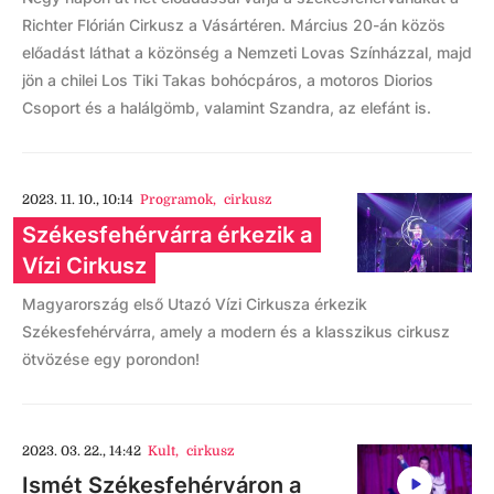
Richter Flórián Cirkusz a Vásártéren. Március 20-án közös
előadást láthat a közönség a Nemzeti Lovas Színházzal, majd
jön a chilei Los Tiki Takas bohócpáros, a motoros Diorios
Csoport és a halálgömb, valamint Szandra, az elefánt is.
2023. 11. 10., 10:14
Programok
,
cirkusz
Székesfehérvárra érkezik a
Vízi Cirkusz
Magyarország első Utazó Vízi Cirkusza érkezik
Székesfehérvárra, amely a modern és a klasszikus cirkusz
ötvözése egy porondon!
2023. 03. 22., 14:42
Kult
,
cirkusz
Ismét Székesfehérváron a