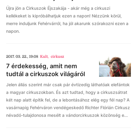
Újra jön a Cirkuszok Éjszakája - akár még a cirkuszi
kellékeket is kipróbálhatjuk ezen a napon! Nézzünk körül,
merre induljunk Fehérvárról, ha jól akarunk szórakozni ezen a
napon.
2017. 03. 22., 19:08
Kult
,
cirkusz
7 érdekesség, amit nem
tudtál a cirkuszok világáról
Jelen állás szerint már csak pár évtizedig láthatóak elefántok
a magyar cirkuszokban. És azt tudtad, hogy a cirkuszsátrat
két nap alatt építik fel, de a lebontásához elég egy fél nap? A
vasárnapig Fehérváron vendégeskedő Richter Flórián Cirkusz
névadó-tulajdonosa mesélt a vándorcirkuszok közönség e...