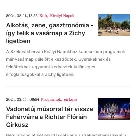
2024. 08. 11., 13:53
Kult
,
Királyi Napok
Alkotás, zene, gasztronómia -
így telik a vasárnap a Zichy
ligetben
A Székesfehérvári Királyi Napokhoz kapcsolódó programok
már vasárnap délelőtt elkezdődtek. Gyerekeknek és
felnőtteknek egyaránt kedveztek különleges
elfoglaltságokkal a Zichy ligetben.
2024. 03. 14., 09:54
Programok
,
cirkusz
Vadonatúj műsorral tér vissza
Fehérvárra a Richter Flórián
Cirkusz
Négy napon át hét előadással várja a székesfehérváriakat a