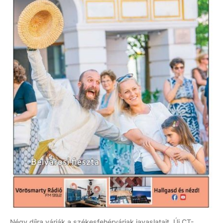
Négy díjra várják a székesfehérváriak javaslatait, Új CT-