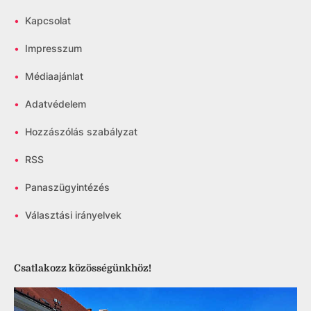
•
Kapcsolat
•
Impresszum
•
Médiaajánlat
•
Adatvédelem
•
Hozzászólás szabályzat
•
RSS
•
Panaszügyintézés
•
Választási irányelvek
Csatlakozz közösségünkhöz!