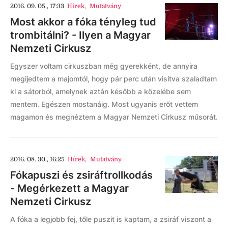
2016. 09. 05., 17:33
Hírek
,
Mutatvány
Most akkor a fóka tényleg tud
trombitálni? - Ilyen a Magyar
Nemzeti Cirkusz
Egyszer voltam cirkuszban még gyerekként, de annyira
megijedtem a majomtól, hogy pár perc után visítva szaladtam
ki a sátorból, amelynek aztán később a közelébe sem
mentem. Egészen mostanáig. Most ugyanis erőt vettem
magamon és megnéztem a Magyar Nemzeti Cirkusz műsorát.
2016. 08. 30., 16:25
Hírek
,
Mutatvány
Fókapuszi és zsiráftrollkodás
- Megérkezett a Magyar
Nemzeti Cirkusz
A fóka a legjobb fej, tőle puszit is kaptam, a zsiráf viszont a