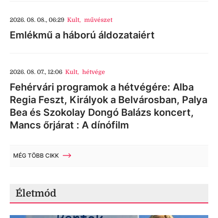
2026. 08. 08., 06:29
Kult
,
művészet
Emlékmű a háború áldozataiért
2026. 08. 07., 12:06
Kult
,
hétvége
Fehérvári programok a hétvégére: Alba
Regia Feszt, Királyok a Belvárosban, Palya
Bea és Szokolay Dongó Balázs koncert,
Mancs őrjárat : A dínófilm
MÉG TÖBB CIKK
Életmód