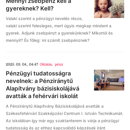
Mennyi zsebpénz kell a
gyereknek? Kell?
Valaki szerint a pénzügyi nevelés része,
valaki szerint felesleges, mert úgyis megkap mindent a
gyerek. Adjunk zsebpénzt a gyerekünknek? Mikortól és
mennyit? És főleg: mi számít zsebpénznek?
2025. 03. 04., 04:47
Oktatás
,
pénz
Pénzügyi tudatosságra
nevelnek: a Pénziránytű
Alapítvány bázisiskolájává
avatták a fehérvári iskolát
A Pénziránytű Alapítvány Bázisiskolájává avatták a
Székesfehérvári Szakképzési Centrum I. István Technikumát.
Az iskolában így már egy szaktanterem is várja a pénzügyi
tudatosság és az ehhez kapcsolódó képzések iránt