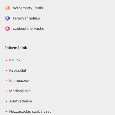
Vörösmarty Rádió
FehérVár hetilap
szekesfehervar.hu
Információk
•
Rólunk
•
Kapcsolat
•
Impresszum
•
Médiaajánlat
•
Adatvédelem
•
Hozzászólás szabályzat