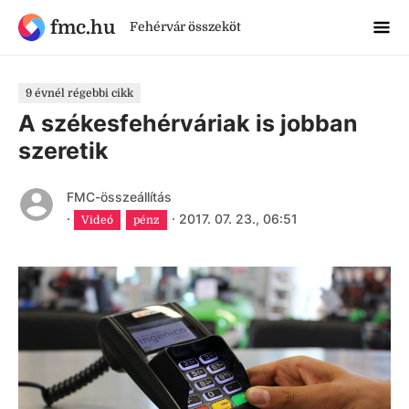
fmc.hu
Fehérvár összeköt
9 évnél régebbi cikk
A székesfehérváriak is jobban
szeretik
FMC-összeállítás
·
·
2017. 07. 23., 06:51
Videó
pénz