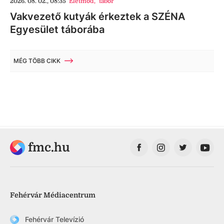
2026. 08. 02., 08:35
Életmód
,
tábor
Vakvezető kutyák érkeztek a SZÉNA
Egyesület táborába
MÉG TÖBB CIKK
fmc.hu
Fehérvár Médiacentrum
Fehérvár Televízió