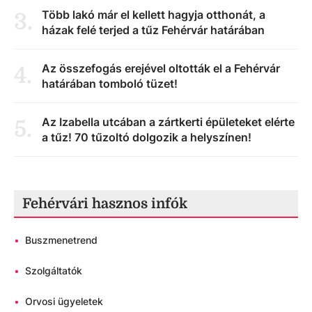
Több lakó már el kellett hagyja otthonát, a
3
.
házak felé terjed a tűz Fehérvár határában
Az összefogás erejével oltották el a Fehérvár
4
.
határában tomboló tüzet!
Az Izabella utcában a zártkerti épületeket elérte
5
.
a tűz! 70 tűzoltó dolgozik a helyszínen!
Fehérvári hasznos infók
•
Buszmenetrend
•
Szolgáltatók
•
Orvosi ügyeletek