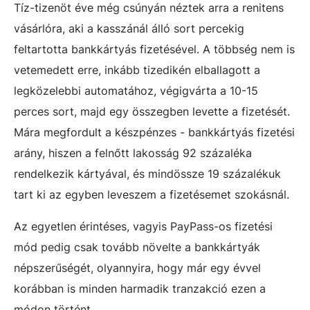
Tíz-tizenöt éve még csúnyán néztek arra a renitens
vásárlóra, aki a kasszánál álló sort percekig
feltartotta bankkártyás fizetésével. A többség nem is
vetemedett erre, inkább tizedikén elballagott a
legközelebbi automatához, végigvárta a 10-15
perces sort, majd egy összegben levette a fizetését.
Mára megfordult a készpénzes - bankkártyás fizetési
arány, hiszen a felnőtt lakosság 92 százaléka
rendelkezik kártyával, és mindössze 19 százalékuk
tart ki az egyben leveszem a fizetésemet szokásnál.
Az egyetlen érintéses, vagyis PayPass-os fizetési
mód pedig csak tovább növelte a bankkártyák
népszerűségét, olyannyira, hogy már egy évvel
korábban is minden harmadik tranzakció ezen a
módon történt.