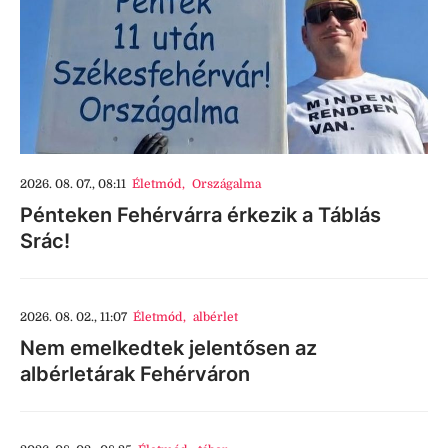
2026. 08. 07., 08:11
Életmód
,
Országalma
Pénteken Fehérvárra érkezik a Táblás
Srác!
2026. 08. 02., 11:07
Életmód
,
albérlet
Nem emelkedtek jelentősen az
albérletárak Fehérváron