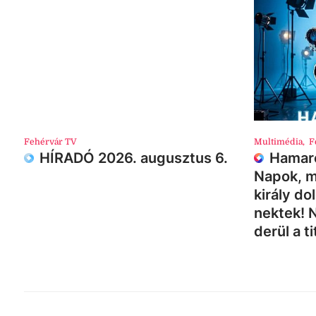
Fehérvár TV
Multimédia
,
F
HÍRADÓ 2026. augusztus 6.
Hamaro
Napok, m
király do
nektek! 
derül a ti