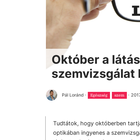
Október a látá
szemvizsgálat 
Pál Loránd
·
·
2017
Egészség
szem
Tudtátok, hogy októberben tartjá
optikában ingyenes a szemvizsg