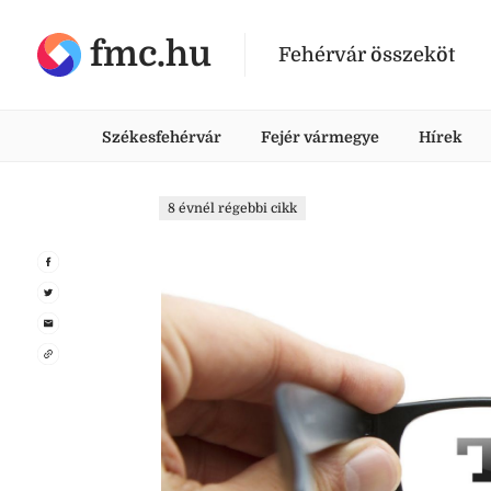
fmc.hu
Fehérvár összeköt
Székesfehérvár
Fejér vármegye
Hírek
8 évnél régebbi cikk