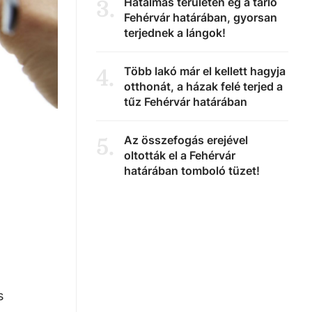
Hatalmas területen ég a tarló
3
.
Fehérvár határában, gyorsan
terjednek a lángok!
Több lakó már el kellett hagyja
4
.
otthonát, a házak felé terjed a
tűz Fehérvár határában
Az összefogás erejével
5
.
oltották el a Fehérvár
határában tomboló tüzet!
s