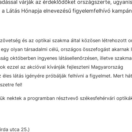
adással várják az érdeklődőket országszerte, ugyani
a Látás Hónapja elnevezésű figyelemfelhívó kampány
zövetség és az optikai szakma által közösen létrehozott 
gy olyan társadalmi célú, országos összefogást akarnak l
ág októberben ingyenes látásellenőrzésen, illetve szakma
k ezzel az akcióval kívánják fejleszteni Magyarország
az éles látás igényére próbálják felhívni a figyelmet. Mert hát
zetre fel!
ük nektek a programban résztvevő székesfehérvári optikák
irda utca 25.)