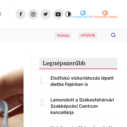
C
Fehérvár-TV
Vörösmarty Rádió
#hőség
#FEDOK
Legnépszerűbb
Elsőfokú vízkorlátozás lépett
1
.
életbe Fejérben is
Lemondott a Székesfehérvári
2
.
Szakképzési Centrum
kancellárja