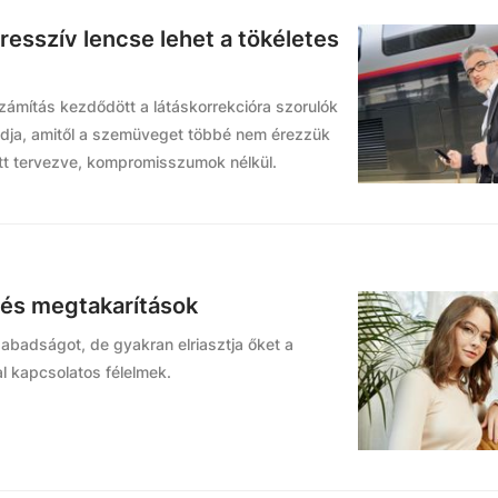
resszív lencse lehet a tökéletes
zámítás kezdődött a látáskorrekcióra szorulók
tudja, amitől a szemüveget többé nem érezzük
ett tervezve, kompromisszumok nélkül.
 és megtakarítások
badságot, de gyakran elriasztja őket a
 kapcsolatos félelmek.