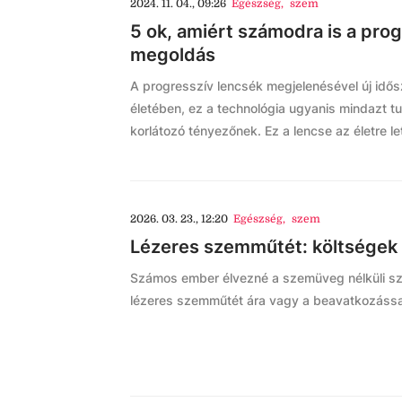
2024. 11. 04., 09:26
Egészség
,
szem
5 ok, amiért számodra is a prog
megoldás
A progresszív lencsék megjelenésével új idős
életében, ez a technológia ugyanis mindazt 
korlátozó tényezőnek. Ez a lencse az életre l
2026. 03. 23., 12:20
Egészség
,
szem
Lézeres szemműtét: költségek
Számos ember élvezné a szemüveg nélküli sza
lézeres szemműtét ára vagy a beavatkozással