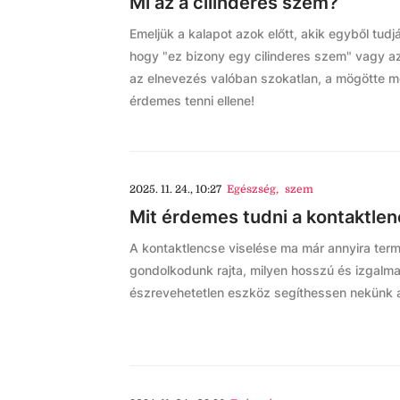
Mi az a cilinderes szem?
Emeljük a kalapot azok előtt, akik egyből tud
hogy "ez bizony egy cilinderes szem" vagy azt
az elnevezés valóban szokatlan, a mögötte 
érdemes tenni ellene!
2025. 11. 24., 10:27
Egészség
,
szem
Mit érdemes tudni a kontaktlen
A kontaktlencse viselése ma már annyira te
gondolkodunk rajta, milyen hosszú és izgalmas
észrevehetetlen eszköz segíthessen nekünk a