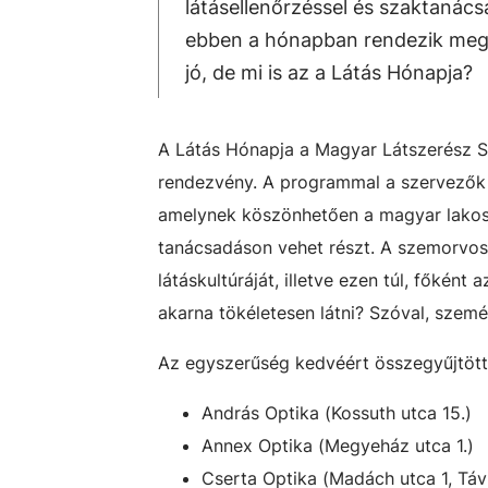
látásellenőrzéssel és szaktanács
ebben a hónapban rendezik meg 
jó, de mi is az a Látás Hónapja?
A Látás Hónapja a Magyar Látszerész S
rendezvény. A programmal a szervezők e
amelynek köszönhetően a magyar lakoss
tanácsadáson vehet részt. A szemorvoso
látáskultúráját, illetve ezen túl, főként 
akarna tökéletesen látni? Szóval, szemés
Az egyszerűség kedvéért összegyűjtött
András Optika (Kossuth utca 15.)
Annex Optika (Megyeház utca 1.)
Cserta Optika (Madách utca 1, Táv