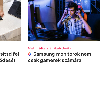
Multimédia
,
számítástechnika
sítsd fel
Samsung monitorok nem
ködését
csak gamerek számára