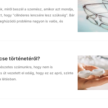
ják, miről beszél a szemész, amikor azt mondja,
, hogy "cilinderes lencsére lesz szükség". Bár
meghúzódó probléma nagyon is valós, és
cse történetéről?
rmészetes számunkra, hogy nem is
 út vezetett el odáig, hogy ez az apró, szinte
 látásban.