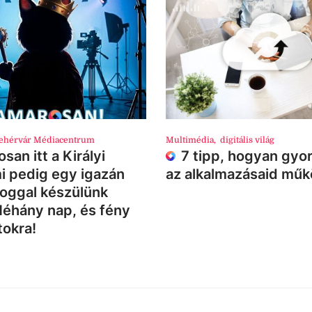
ehérvár Médiacentrum
Multimédia
,
digitális világ
san itt a Királyi
7 tipp, hogyan gyor
i pedig egy igazán
az alkalmazásaid mű
loggal készülünk
Néhány nap, és fény
tokra!