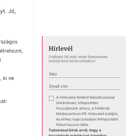
s
t. Jó,
országos
Hírlevél
étrehozni,
Iratkozz fel már most hamarosan
i
induló heti hírlevelünkre!
, ki ne
A Hírlevélre történő feliratkozással
✓
at:
önkéntesen, kifejezetten
hozzájárulok ahhoz, a Fehérvár
Médiacentrum Kft. hírlevelet küldjön,
és ehhez kapcsolódóan felhasználói
fiókot hozzon létre.
Tudomásul bírok arról, hogy a
hozzájáruló nyilatkozat bármikor