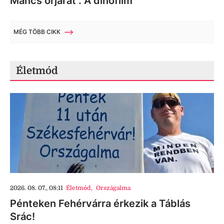
Mancs őrjárat : A dínófilm
MÉG TÖBB CIKK
Életmód
2026. 08. 07., 08:11
Életmód
,
Országalma
Pénteken Fehérvárra érkezik a Táblás
Srác!