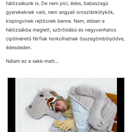
hálózsákunk is. De nem pici, édes, babaszagú
gyerekeknek való, nem angyali oroszlánkölykök,
kispingvinek rejtőznek benne. Nem, ebben a
hálózsákba meglett, szőrőslábú és negyvenhatos
cipőméretű férfiak horkolhatnak összegömbölyödve,
édesdeden.
Nálam ez a sakk-matt...