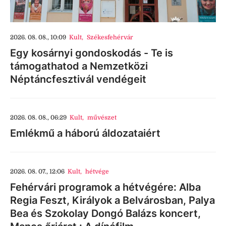
2026. 08. 08., 10:09
Kult
,
Székesfehérvár
Egy kosárnyi gondoskodás - Te is
támogathatod a Nemzetközi
Néptáncfesztivál vendégeit
2026. 08. 08., 06:29
Kult
,
művészet
Emlékmű a háború áldozataiért
2026. 08. 07., 12:06
Kult
,
hétvége
Fehérvári programok a hétvégére: Alba
Regia Feszt, Királyok a Belvárosban, Palya
Bea és Szokolay Dongó Balázs koncert,