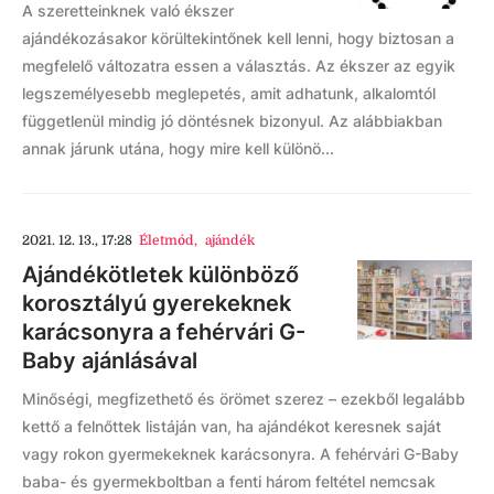
A szeretteinknek való ékszer
ajándékozásakor körültekintőnek kell lenni, hogy biztosan a
megfelelő változatra essen a választás. Az ékszer az egyik
legszemélyesebb meglepetés, amit adhatunk, alkalomtól
függetlenül mindig jó döntésnek bizonyul. Az alábbiakban
annak járunk utána, hogy mire kell különö...
2021. 12. 13., 17:28
Életmód
,
ajándék
Ajándékötletek különböző
korosztályú gyerekeknek
karácsonyra a fehérvári G-
Baby ajánlásával
Minőségi, megfizethető és örömet szerez – ezekből legalább
kettő a felnőttek listáján van, ha ajándékot keresnek saját
vagy rokon gyermekeknek karácsonyra. A fehérvári G-Baby
baba- és gyermekboltban a fenti három feltétel nemcsak