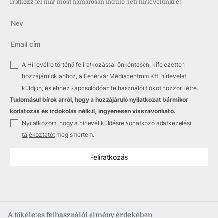
Iratkozz fel már most hamarosan induló heti hírlevelünkre!
✓
A Hírlevélre történő feliratkozással önkéntesen, kifejezetten
hozzájárulok ahhoz, a Fehérvár Médiacentrum Kft. hírlevelet
küldjön, és ehhez kapcsolódóan felhasználói fiókot hozzon létre.
Tudomásul bírok arról, hogy a hozzájáruló nyilatkozat bármikor
korlátozás és indokolás nélkül, ingyenesen visszavonható.
✓
Nyilatkozom, hogy a hírlevél küldésre vonatkozó
adatkezelési
tájékoztatót
megismertem.
Feliratkozás
A tökéletes felhasználói élmény érdekében