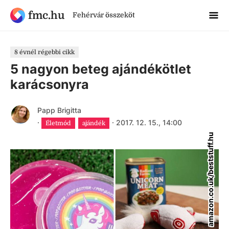
fmc.hu
Fehérvár összeköt
8 évnél régebbi cikk
5 nagyon beteg ajándékötlet
karácsonyra
Papp Brigitta
·
·
2017. 12. 15., 14:00
Életmód
ajándék
amazon.co.uk/beststuff.hu