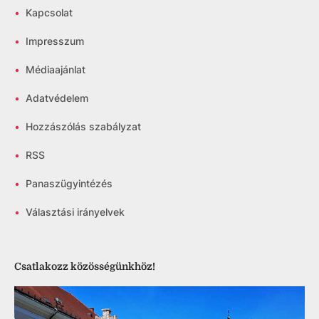
•
Kapcsolat
•
Impresszum
•
Médiaajánlat
•
Adatvédelem
•
Hozzászólás szabályzat
•
RSS
•
Panaszügyintézés
•
Választási irányelvek
Csatlakozz közösségünkhöz!