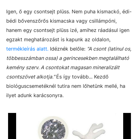
Igen, ő egy csontsejt plüss. Nem puha kismackó, édi-
bédi bővenszőrős kismacska vagy csillámpóni,
hanem egy csontsejt plüss izé, amihez ráadásul igen
egzakt meghatározást is kapunk az oldalon,
termékleírás alatt.
Idéznék belőle:
"A csont (latinul os,
többesszámban ossa) a gerincesekben megtalálható
kemény szerv. A csontokat magasan mineralizált
csontszövet alkotja."
És így tovább... Kezdő
biológuscsemetéknél tutira nem lőhetünk mellé, ha
ilyet adunk karácsonyra.