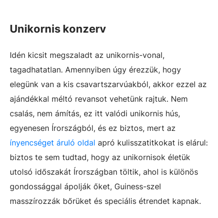
Unikornis konzerv
Idén kicsit megszaladt az unikornis-vonal,
tagadhatatlan. Amennyiben úgy érezzük, hogy
elegünk van a kis csavartszarvúakból, akkor ezzel az
ajándékkal méltó revansot vehetünk rajtuk. Nem
csalás, nem ámítás, ez itt valódi unikornis hús,
egyenesen Írországból, és ez biztos, mert az
ínyencséget áruló oldal
apró kulisszatitkokat is elárul:
biztos te sem tudtad, hogy az unikornisok életük
utolsó időszakát Írországban töltik, ahol is különös
gondossággal ápolják őket, Guiness-szel
masszírozzák bőrüket és speciális étrendet kapnak.