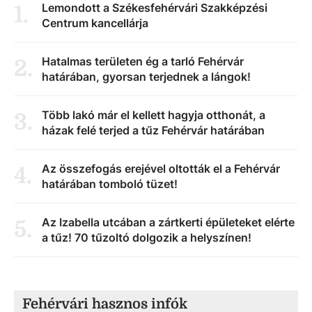
Lemondott a Székesfehérvári Szakképzési
1
.
Centrum kancellárja
Hatalmas területen ég a tarló Fehérvár
2
.
határában, gyorsan terjednek a lángok!
Több lakó már el kellett hagyja otthonát, a
3
.
házak felé terjed a tűz Fehérvár határában
Az összefogás erejével oltották el a Fehérvár
4
.
határában tomboló tüzet!
Az Izabella utcában a zártkerti épületeket elérte
5
.
a tűz! 70 tűzoltó dolgozik a helyszínen!
Fehérvári hasznos infók