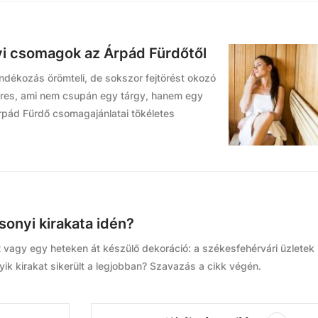
i csomagok az Árpád Fürdőtől
ándékozás örömteli, de sokszor fejtörést okozó
keres, ami nem csupán egy tárgy, hanem egy
Árpád Fürdő csomagajánlatai tökéletes
onyi kirakata idén?
 vagy egy heteken át készülő dekoráció: a székesfehérvári üzletek 
ik kirakat sikerült a legjobban? Szavazás a cikk végén.