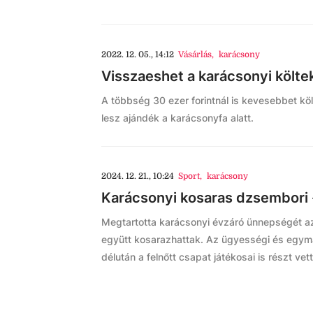
2022. 12. 05., 14:12
Vásárlás
,
karácsony
Visszaeshet a karácsonyi költe
A többség 30 ezer forintnál is kevesebbet kö
lesz ajándék a karácsonyfa alatt.
2024. 12. 21., 10:24
Sport
,
karácsony
Karácsonyi kosaras dzsembori -
Megtartotta karácsonyi évzáró ünnepségét az
együtt kosarazhattak. Az ügyességi és egymá
délután a felnőtt csapat játékosai is részt vet