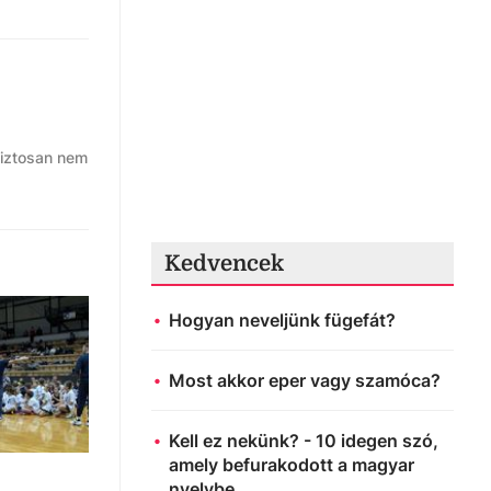
biztosan nem
Kedvencek
Hogyan neveljünk fügefát?
Most akkor eper vagy szamóca?
Kell ez nekünk? - 10 idegen szó,
amely befurakodott a magyar
nyelvbe