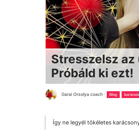
Stresszelsz az
Próbáld ki ezt!
Garai Orsolya coach
·
Blog
karácso
Így ne legyél tökéletes karácson