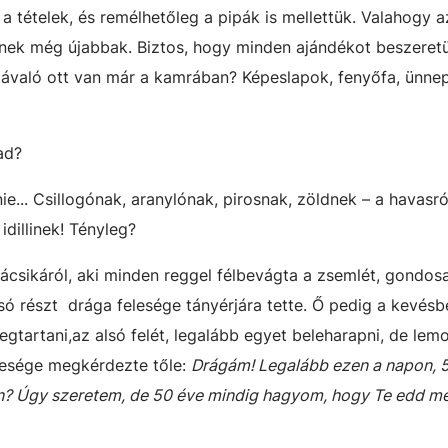
 a tételek, és remélhetőleg a pipák is mellettük. Valahogy 
rülnek még újabbak. Biztos, hogy minden ajándékot beszeret
závaló ott van már a kamrában? Képeslapok, fenyőfa, ünnep
ad?
ie... Csillogónak, aranylónak, pirosnak, zöldnek – a havasr
dillinek! Tényleg?
ácsikáról, aki minden reggel félbevágta a zsemlét, gondos
ó részt drága felesége tányérjára tette. Ő pedig a kevésb
gtartani,az alsó felét, legalább egyet beleharapni, de lemo
lesége megkérdezte tőle:
Drágám! Legalább ezen a napon, 5
n? Úgy szeretem, de 50 éve mindig hagyom, hogy Te edd m