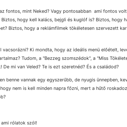
naz fontos, mint Neked? Vagy pontosabban ami fontos volt
os, hogy kell kalács, bejgli és kuglóf is? Biztos, hogy h
pet? Biztos, hogy a reklámfilmek tökéletesen szervezett ka
 vacsorázni? Ki mondta, hogy az ideális menü előételt, lev
tartalmaz? Tudom, a "Bezzeg szomszédok", a "Miss Tökélet
! De mi van Veled? Te is ezt szeretnéd? És a családod?
ben benne vannak egy egyszerűbb, de nyugis ünnepben, ke
hogy nem is kell minden napra főzni, mert a hűtő roskadozi
öbb?
ami rólatok szól!