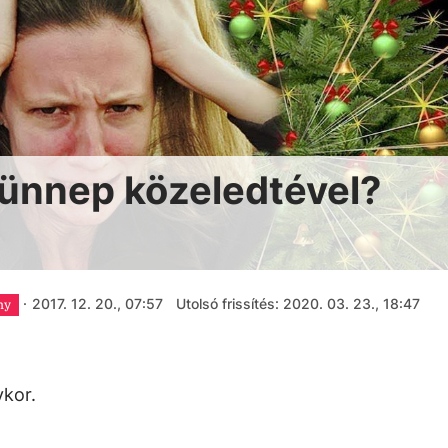
 ünnep közeledtével?
·
2017. 12. 20., 07:57
Utolsó frissítés: 2020. 03. 23., 18:47
ny
ykor.