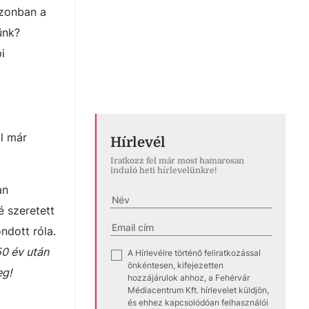
azonban a
ünk?
i
ól már
Hírlevél
Iratkozz fel már most hamarosan
induló heti hírlevelünkre!
an
é szeretett
ndott róla.
0 év után
A Hírlevélre történő feliratkozással
✓
önkéntesen, kifejezetten
eg!
hozzájárulok ahhoz, a Fehérvár
Médiacentrum Kft. hírlevelet küldjön,
és ehhez kapcsolódóan felhasználói