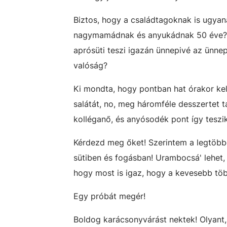
Biztos, hogy a családtagoknak is ugya
nagymamádnak és anyukádnak 50 éve? Bizt
aprósüti teszi igazán ünnepivé az ünne
valóság?
Ki mondta, hogy pontban hat órakor kell
salátát, no, meg háromféle desszertet 
kolléganő, és anyósodék pont így teszik
Kérdezd meg őket! Szerintem a legtöb
sütiben és fogásban! Urambocsá' lehet, 
hogy most is igaz, hogy a kevesebb t
Egy próbát megér!
Boldog karácsonyvárást nektek! Olyant, 