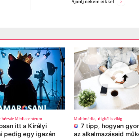
Ajánlj nekem cikket
ehérvár Médiacentrum
Multimédia
,
digitális világ
san itt a Királyi
7 tipp, hogyan gyor
i pedig egy igazán
az alkalmazásaid mű