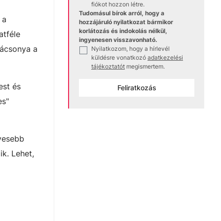
fiókot hozzon létre.
Tudomásul bírok arról, hogy a
 a
hozzájáruló nyilatkozat bármikor
korlátozás és indokolás nélkül,
atféle
ingyenesen visszavonható.
rácsonya a
Nyilatkozom, hogy a hírlevél
✓
küldésre vonatkozó
adatkezelési
tájékoztatót
megismertem.
est és
Feliratkozás
es"
vesebb
k. Lehet,