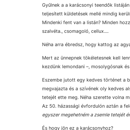
Gyűlnek a a karácsonyi teendők listáján
teljesített küldetések mellé mindig ke
Mindenki fent van a listán? Minden hoz
szalvéta., csomagoló, cellux....
Néha arra ébredsz, hogy kattog az agy
Mert az ünnepnek tökéletesnek kell lenn
kezdünk lemondani –, mosolygósnak és i
Eszembe jutott egy kedves történet a b
megvajazta és a szívének oly kedves als
tetejét ette meg. Néha szerette volna me
Az 50. házassági évfordulón aztán a fe
egyszer megehetném a zsemle tetejét é
És hogy jön ez a karácsonyhoz?