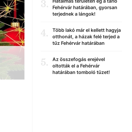
Hatalmas területen ég a tarló
3
.
Fehérvár határában, gyorsan
terjednek a lángok!
Több lakó már el kellett hagyja
4
.
otthonát, a házak felé terjed a
tűz Fehérvár határában
Az összefogás erejével
5
.
oltották el a Fehérvár
határában tomboló tüzet!