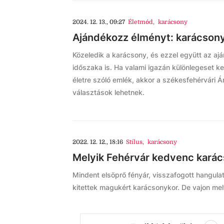
2024. 12. 13., 09:27
Életmód
,
karácsony
Ajándékozz élményt: karácsony
Közeledik a karácsony, és ezzel együtt az aj
időszaka is. Ha valami igazán különlegeset 
életre szóló emlék, akkor a székesfehérvári 
választások lehetnek.
2022. 12. 12., 18:16
Stílus
,
karácsony
Melyik Fehérvár kedvenc karács
Mindent elsöprő fényár, visszafogott hangulat
kitettek magukért karácsonykor. De vajon mely