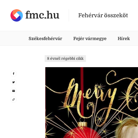
fmc.hu
Fehérvár összeköt
Székesfehérvár
Fejér vármegye
Hírek
8 évnél régebbi cikk