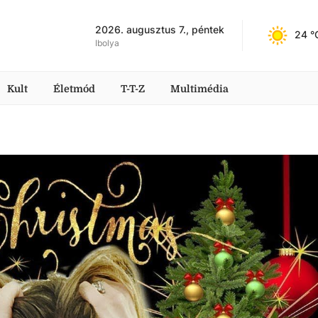
2026. augusztus 7., péntek
24
 °
Ibolya
Kult
Életmód
T-T-Z
Multimédia