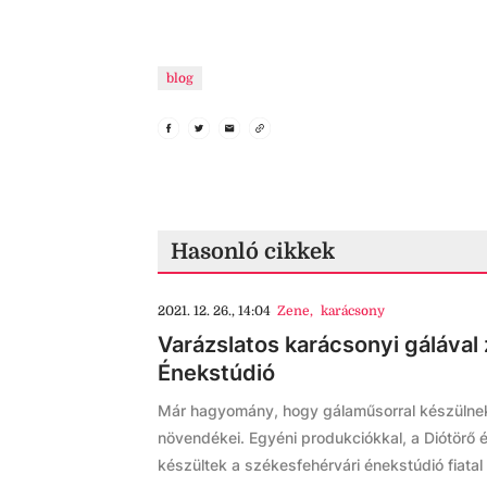
blog
Hasonló cikkek
2021. 12. 26., 14:04
Zene
,
karácsony
Varázslatos karácsonyi gálával
Énekstúdió
Már hagyomány, hogy gálaműsorral készülnek
növendékei. Egyéni produkciókkal, a Diótörő é
készültek a székesfehérvári énekstúdió fiatal