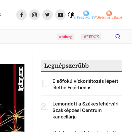
C
Fehérvár-TV
Vörösmarty Rádió
#hőség
#FEDOK
Legnépszerűbb
i.ytimg.com
Elsőfokú vízkorlátozás lépett
1
.
életbe Fejérben is
Lemondott a Székesfehérvári
2
.
Szakképzési Centrum
kancellárja