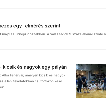
kezés egy felmérés szerint
lt majd az ünnepi időszakban. A válaszadók 9 százalékánál szinte 
 kicsik és nagyok egy pályán
 Alba Fehérvár, amelyen kicsik és nagyok
s elleni feladatokban csütörtökön késő
tek.