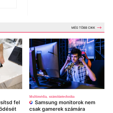
MÉG TÖBB CIKK
Multimédia
,
számítástechnika
sítsd fel
Samsung monitorok nem
ködését
csak gamerek számára