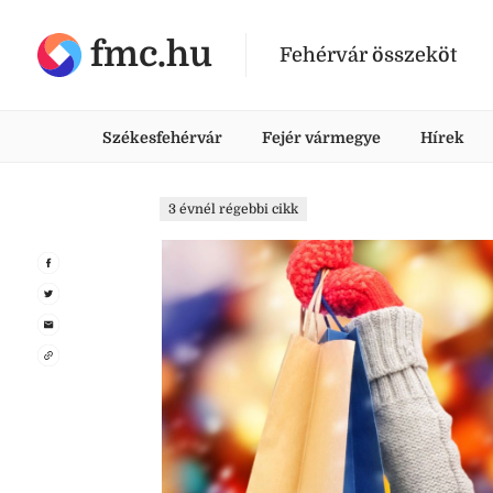
fmc.hu
Fehérvár összeköt
Székesfehérvár
Fejér vármegye
Hírek
3 évnél régebbi cikk