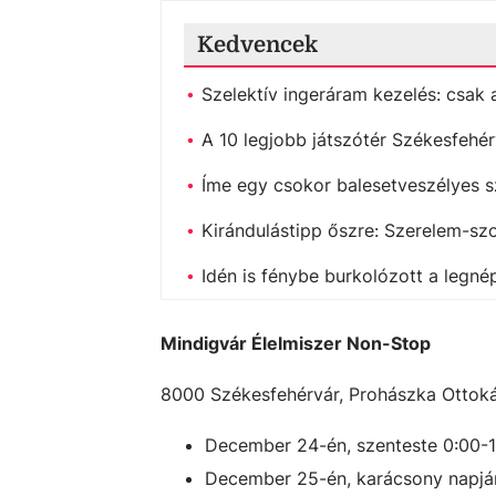
Kedvencek
Szelektív ingeráram kezelés: csak
A 10 legjobb játszótér Székesfehé
Íme egy csokor balesetveszélyes s
Kirándulástipp őszre: Szerelem-szo
Idén is fénybe burkolózott a legné
Mindigvár Élelmiszer Non-Stop
8000 Székesfehérvár, Prohászka Ottokár
December 24-én, szenteste 0:00-
December 25-én, karácsony napjá