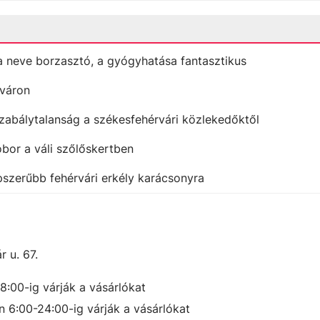
 a neve borzasztó, a gyógyhatása fantasztikus
rváron
zabálytalanság a székesfehérvári közlekedőktől
bor a váli szőlőskertben
pszerűbb fehérvári erkély karácsonyra
 u. 67.
18:00-ig
várják a vásárlókat
n 6:00-24:00-ig
várják a vásárlókat