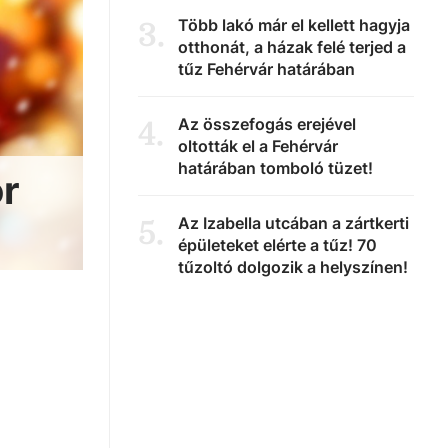
Több lakó már el kellett hagyja
3
.
otthonát, a házak felé terjed a
tűz Fehérvár határában
Az összefogás erejével
4
.
oltották el a Fehérvár
határában tomboló tüzet!
or
Az Izabella utcában a zártkerti
5
.
épületeket elérte a tűz! 70
tűzoltó dolgozik a helyszínen!