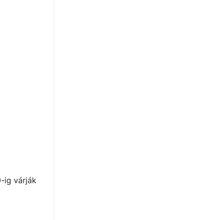
0-ig
várják