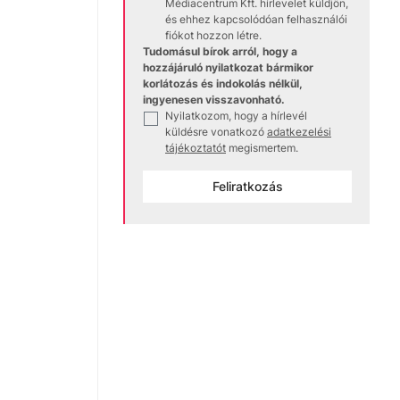
Médiacentrum Kft. hírlevelet küldjön,
és ehhez kapcsolódóan felhasználói
fiókot hozzon létre.
Tudomásul bírok arról, hogy a
hozzájáruló nyilatkozat bármikor
korlátozás és indokolás nélkül,
ingyenesen visszavonható.
Nyilatkozom, hogy a hírlevél
✓
küldésre vonatkozó
adatkezelési
tájékoztatót
megismertem.
Feliratkozás