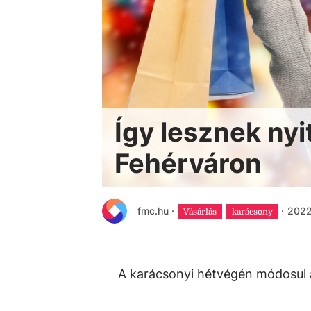
Így lesznek nyi
Fehérváron
fmc.hu
·
·
2022.
Vásárlás
karácsony
A karácsonyi hétvégén módosul a