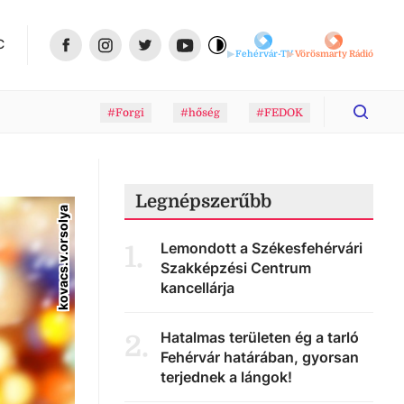
C
Fehérvár-TV
Vörösmarty Rádió
#Forgi
#hőség
#FEDOK
Legnépszerűbb
kovacs.v.orsolya
Lemondott a Székesfehérvári
1
.
Szakképzési Centrum
kancellárja
Hatalmas területen ég a tarló
2
.
Fehérvár határában, gyorsan
terjednek a lángok!