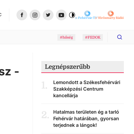
C
Fehérvár-TV
Vörösmarty Rádió
#hőség
#FEDOK
Legnépszerűbb
sz -
Lemondott a Székesfehérvári
1
.
Szakképzési Centrum
kancellárja
Hatalmas területen ég a tarló
2
.
Fehérvár határában, gyorsan
terjednek a lángok!