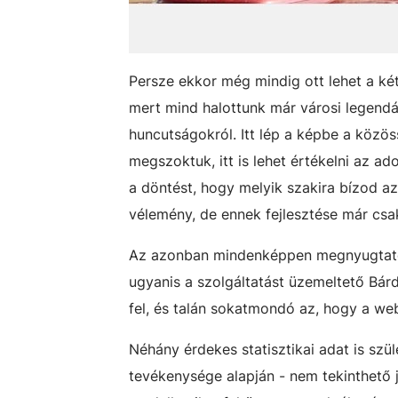
Persze ekkor még mindig ott lehet a két
mert mind halottunk már városi legendá
huncutságokról. Itt lép a képbe a közö
megszoktuk, itt is lehet értékelni az a
a döntést, hogy melyik szakira bízod a
vélemény, de ennek fejlesztése már csak
Az azonban mindenképpen megnyugtató, h
ugyanis a szolgáltatást üzemeltető Bár
fel, és talán sokatmondó az, hogy a web
Néhány érdekes statisztikai adat is szül
tevékenysége alapján - nem tekinthető 