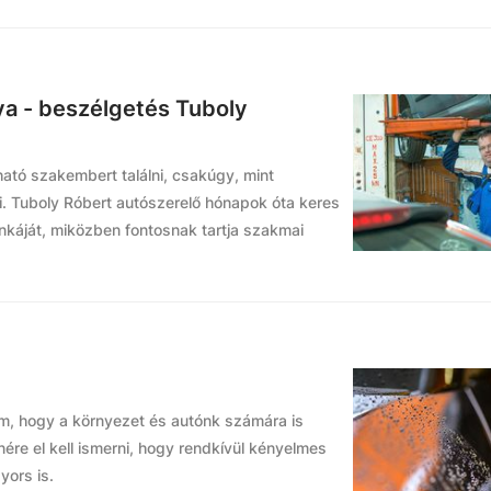
ya - beszélgetés Tuboly
tó szakembert találni, csakúgy, mint
i. Tuboly Róbert autószerelő hónapok óta keres
unkáját, miközben fontosnak tartja szakmai
, hogy a környezet és autónk számára is
ére el kell ismerni, hogy rendkívül kényelmes
ors is.