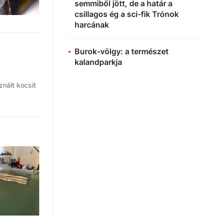
semmiből jött, de a határ a
csillagos ég a sci-fik Trónok
harcának
Burok-völgy: a természet
kalandparkja
nált kocsit