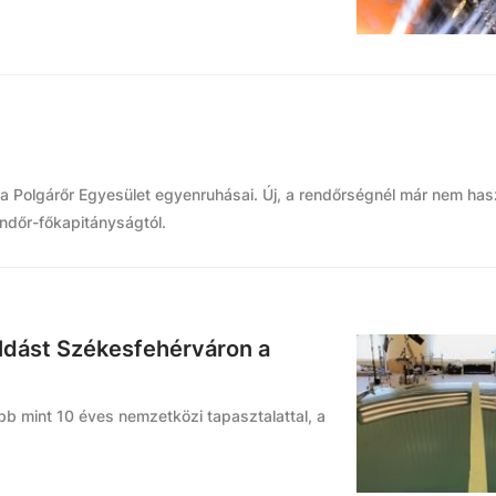
ia Polgárőr Egyesület egyenruhásai. Új, a rendőrségnél már nem hasz
ndőr-főkapitányságtól.
oldást Székesfehérváron a
öbb mint 10 éves nemzetközi tapasztalattal, a