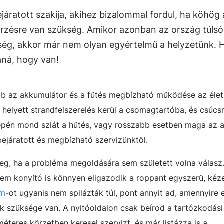
áratott szakija, akihez bizalommal fordul, ha köhög 
őrzésre van szükség. Amikor azonban az ország túlsó
tség, akkor már nem olyan egyértelmű a helyzetünk. 
aná, hogy van!
ább az akkumulátor és a fűtés megbízható működése az éle
helyett strandfelszerelés kerül a csomagtartóba, és csúcsr
özepén mond sziát a hűtés, vagy rosszabb esetben maga az a
bejáratott és megbízható szervizünktől.
meg, ha a probléma megoldására sem született volna válasz.
sem konyító is könnyen eligazodik a roppant egyszerű, kéz
om
-ot ugyanis nem spilázták túl, pont annyit ad, amennyire 
k szüksége van. A nyitóoldalon csak beírod a tartózkodási
méteres körzetben keresel szervizt, és már listázza is a