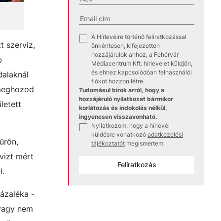
A Hírlevélre történő feliratkozással
✓
t szerviz,
önkéntesen, kifejezetten
hozzájárulok ahhoz, a Fehérvár
b
Médiacentrum Kft. hírlevelet küldjön,
és ehhez kapcsolódóan felhasználói
dalaknál
fiókot hozzon létre.
t meghozod
Tudomásul bírok arról, hogy a
hozzájáruló nyilatkozat bármikor
letett
korlátozás és indokolás nélkül,
ingyenesen visszavonható.
Nyilatkozom, hogy a hírlevél
✓
küldésre vonatkozó
adatkezelési
űrőn,
tájékoztatót
megismertem.
vizt mért
Feliratkozás
l.
zázaléka -
 vagy nem