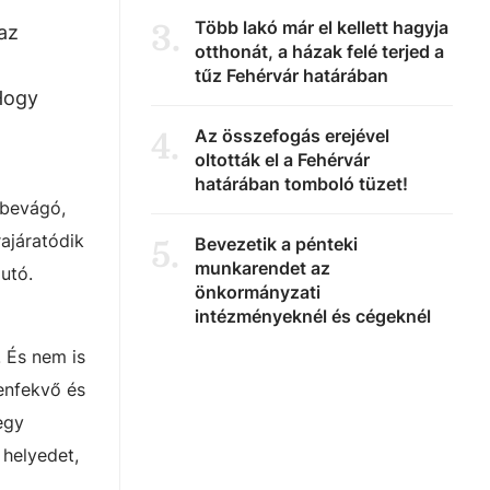
Több lakó már el kellett hagyja
3
.
az
otthonát, a házak felé terjed a
tűz Fehérvár határában
Hogy
Az összefogás erejével
4
.
oltották el a Fehérvár
határában tomboló tüzet!
tbevágó,
ajáratódik
Bevezetik a pénteki
5
.
munkarendet az
utó.
önkormányzati
intézményeknél és cégeknél
 És nem is
enfekvő és
egy
 helyedet,