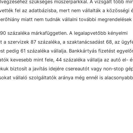
 elvégzéséhez szükséges műszerparkkal. A vizsgált több mi
ették fel az adatbázisba, mert nem vállalták a közösségi é
erőhiány miatt nem tudnák vállalni további megrendelések e
t 90 százaléka márkafüggetlen. A legalapvetőbb kényelmi
t a szervizek 87 százaléka, a szaktanácsadást 68, az ügyfé
lést pedig 61 százaléka vállalja. Bankkártyás fizetést egyel
tatók kevesebb mint fele, 44 százaléka vállalja az autó el- é
ékuk biztosít a javítás idejére csereautót vagy non-stop gé
ásokat vállaló szolgáltatók aránya még ennél is alacsonyabb