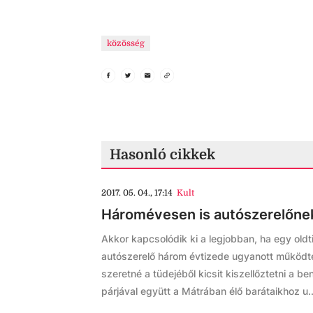
közösség
Hasonló cikkek
2017. 05. 04., 17:14
Kult
Háromévesen is autószerelőnek
Akkor kapcsolódik ki a legjobban, ha egy oldt
autószerelő három évtizede ugyanott működte
szeretné a tüdejéből kicsit kiszellőztetni a b
párjával együtt a Mátrában élő barátaikhoz u..