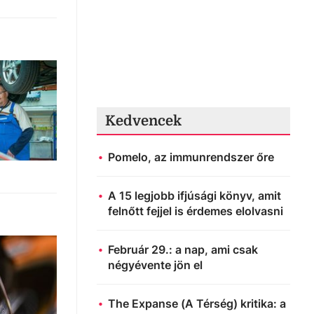
Kedvencek
Pomelo, az immunrendszer őre
A 15 legjobb ifjúsági könyv, amit
felnőtt fejjel is érdemes elolvasni
Február 29.: a nap, ami csak
négyévente jön el
The Expanse (A Térség) kritika: a