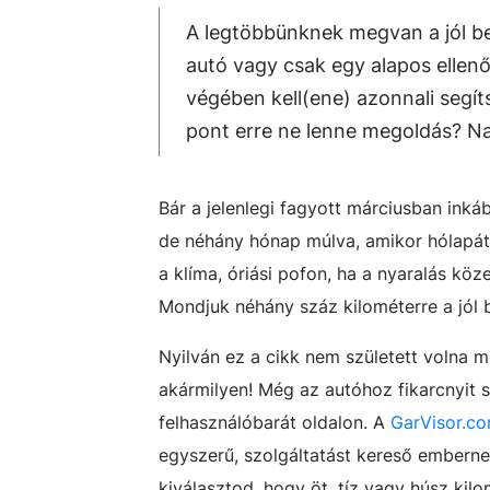
A legtöbbünknek megvan a jól bej
autó vagy csak egy alapos ellen
végében kell(ene) azonnali segí
pont erre ne lenne megoldás? N
Bár a jelenlegi fagyott márciusban ink
de néhány hónap múlva, amikor hólapát 
a klíma, óriási pofon, ha a nyaralás k
Mondjuk néhány száz kilométerre a jól 
Nyilván ez a cikk nem született volna 
akármilyen! Még az autóhoz fikarcnyit 
felhasználóbarát oldalon. A
GarVisor.c
egyszerű, szolgáltatást kereső emberne
kiválasztod, hogy öt, tíz vagy húsz kilo