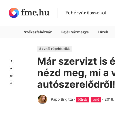
fmc.hu
Fehérvár összeköt
Székesfehérvár
Fejér vármegye
Hírek
8 évnél régebbi cikk
Már szervizt is 
nézd meg, mi a
autószerelődről
Papp Brigitta
·
·
2018.
Hírek
autó