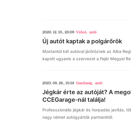
2020. 12. 10., 20:09
Videó
,
autó
Új autót kaptak a polgárőrök
Mostantól két autóval járőröznek az Alba Reg
kapott ugyanis a szervezet a Fejér Megyei Re
2023. 08. 28., 10:58
Gazdaság
,
autó
Jégkár érte az autóját? A meg
CCEGarage-nál találja!
Professzionális jégkár és horpadás javítás, t
nagy német autógyártók partnerétől.