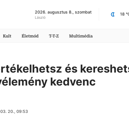
2026. augusztus 8., szombat
18
 °
László
Kult
Életmód
T-T-Z
Multimédia
értékelhetsz és kereshet
 vélemény kedvenc
!
 03. 20., 09:53