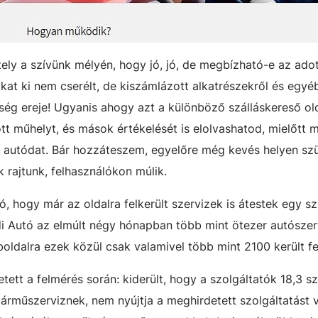
ely a szívünk mélyén, hogy jó, jó, de megbízható-e az adot
kat ki nem cserélt, de kiszámlázott alkatrészekről és egyé
sség ereje! Ugyanis ahogy azt a különböző szálláskereső ol
dott műhelyt, és mások értékelését is elolvashatod, mielőt
z autódat. Bár hozzáteszem, egyelőre még kevés helyen szü
 rajtunk, felhasználókon múlik.
ogy már az oldalra felkerült szervizek is átestek egy sz
di Autó az elmúlt négy hónapban több mint ötezer autószer
oldalra ezek közül csak valamivel több mint 2100 került fe
etett a felmérés során: kiderült, hogy a szolgáltatók 18,3 s
járműszerviznek, nem nyújtja a meghirdetett szolgáltatást