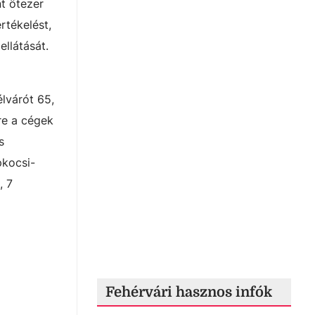
nt ötezer
rtékelést,
llátását.
lvárót 65,
őre a cégek
s
pkocsi-
, 7
Fehérvári hasznos infók