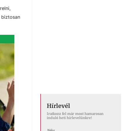
elni,
l biztosan
Hírlevél
Iratkozz fel már most hamarosan
induló heti hírlevelünkre!