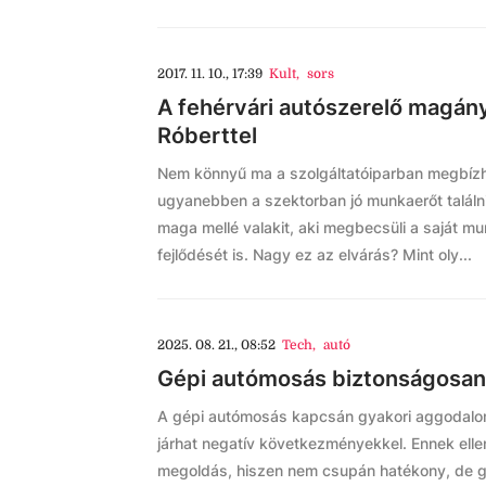
2017. 11. 10., 17:39
Kult
,
sors
A fehérvári autószerelő magán
Róberttel
Nem könnyű ma a szolgáltatóiparban megbízha
ugyanebben a szektorban jó munkaerőt találn
maga mellé valakit, aki megbecsüli a saját m
fejlődését is. Nagy ez az elvárás? Mint oly...
2025. 08. 21., 08:52
Tech
,
autó
Gépi autómosás biztonságosan
A gépi autómosás kapcsán gyakori aggodalom
járhat negatív következményekkel. Ennek ellen
megoldás, hiszen nem csupán hatékony, de gy