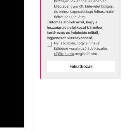
hozzájárulok ahhoz, a Fehérvár
Médiacentrum Kft. hírlevelet küldjön,
és ehhez kapcsolódóan felhasználói
fiókot hozzon létre.
Tudomásul bírok arról, hogy a
hozzájáruló nyilatkozat bármikor
korlátozás és indokolás nélkül,
ingyenesen visszavonható.
Nyilatkozom, hogy a hírlevél
✓
küldésre vonatkozó
adatkezelési
tájékoztatót
megismertem.
Feliratkozás