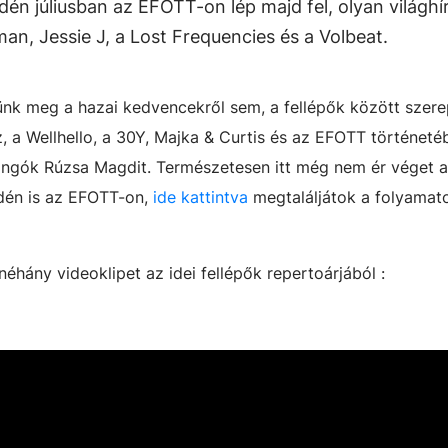
dén júliusban az EFOTT-on lép majd fel, olyan világhí
n, Jessie J, a Lost Frequencies és a Volbeat.
zünk meg a hazai kedvencekről sem, a fellépők között szere
, a Wellhello, a 30Y, Majka & Curtis és az EFOTT történeté
ongók Rúzsa Magdit. Természetesen itt még nem ér véget a
idén is az EFOTT-on,
ide kattintva
megtaláljátok a folyamat
hány videoklipet az idei fellépők repertoárjából :