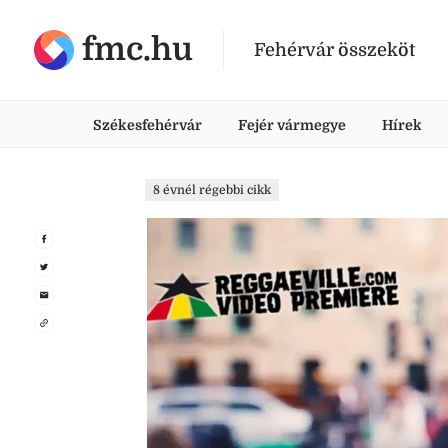
fmc.hu
Fehérvár összeköt
Székesfehérvár
Fejér vármegye
Hírek
8 évnél régebbi cikk