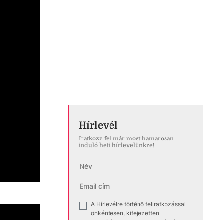
Hírlevél
Iratkozz fel már most hamarosan
induló heti hírlevelünkre!
A Hírlevélre történő feliratkozással
✓
önkéntesen, kifejezetten