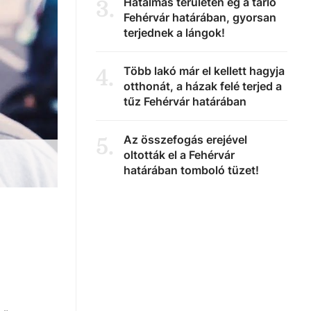
Hatalmas területen ég a tarló
3
.
Fehérvár határában, gyorsan
terjednek a lángok!
Több lakó már el kellett hagyja
4
.
otthonát, a házak felé terjed a
tűz Fehérvár határában
Az összefogás erejével
5
.
oltották el a Fehérvár
határában tomboló tüzet!