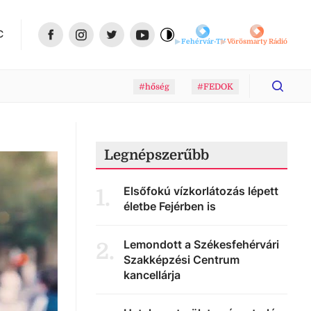
C
Fehérvár-TV
Vörösmarty Rádió
#hőség
#FEDOK
Legnépszerűbb
Elsőfokú vízkorlátozás lépett
1
.
életbe Fejérben is
Lemondott a Székesfehérvári
2
.
Szakképzési Centrum
kancellárja