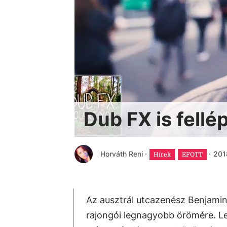
Dub FX is fellé
Horváth Reni
·
·
2018
Hírek
EFOTT
Az ausztrál utcazenész Benjamin
rajongói legnagyobb örömére. L