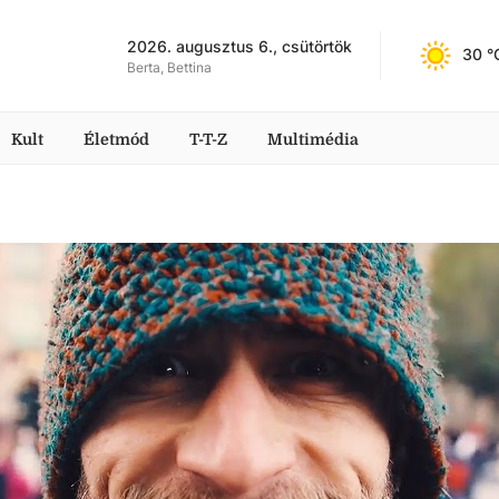
2026. augusztus 6., csütörtök
30
 °
Berta, Bettina
Kult
Életmód
T-T-Z
Multimédia