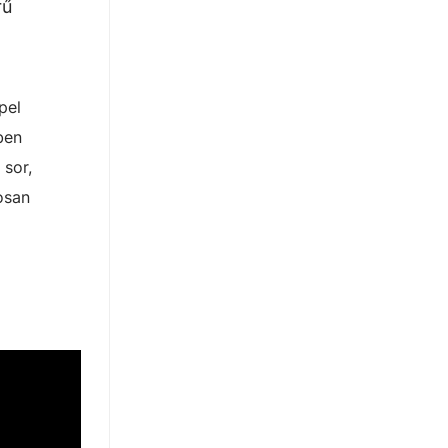
rű
pel
ben
 sor,
osan