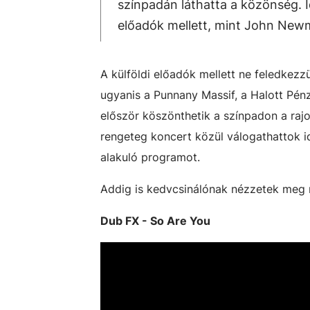
színpadán láthatta a közönség. I
előadók mellett, mint John Newma
A külföldi előadók mellett ne feledkez
ugyanis a Punnany Massif, a Halott Pénz
először köszönthetik a színpadon a raj
rengeteg koncert közül válogathattok 
alakuló programot.
Addig is kedvcsinálónak nézzetek meg né
Dub FX - So Are You