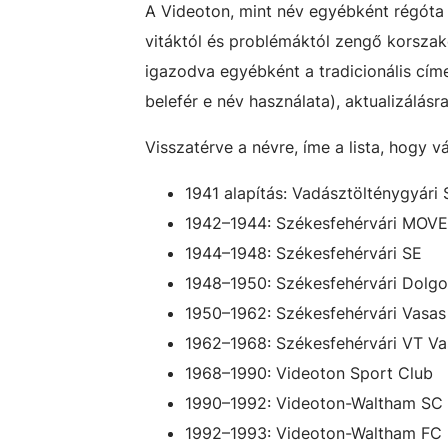
A Videoton, mint név egyébként régóta v
vitáktól és problémáktól zengő korszako
igazodva egyébként a tradicionális címe
belefér e név használata), aktualizálásr
Visszatérve a névre, íme a lista, hogy v
1941 alapítás: Vadásztölténygyári 
1942–1944: Székesfehérvári MOVE 
1944–1948: Székesfehérvári SE
1948–1950: Székesfehérvári Dolg
1950–1962: Székesfehérvári Vasas
1962–1968: Székesfehérvári VT Va
1968–1990: Videoton Sport Club
1990–1992: Videoton-Waltham SC
1992–1993: Videoton-Waltham FC