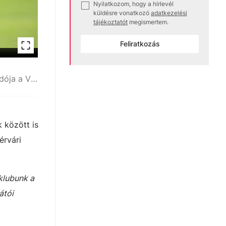
Nyilatkozom, hogy a hírlevél
✓
küldésre vonatkozó
adatkezelési
tájékoztatót
megismertem.
Feliratkozás
A MOL eddig is főtámogató volt, most névadója a Vidinek. Szó szerint a Vidinek.
k között is
érvári
klubunk a
átói