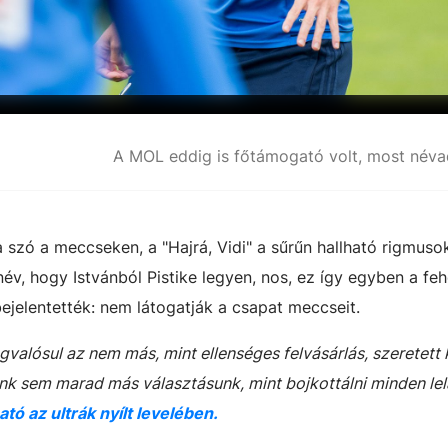
a szó a meccseken, a "Hajrá, Vidi" a sűrűn hallható rigmuso
év, hogy Istvánból Pistike legyen, nos, ez így egyben a feh
 bejelentették: nem látogatják a csapat meccseit.
valósul az nem más, mint ellenséges felvásárlás, szeretett 
 sem marad más választásunk, mint bojkottálni minden lel
ató az ultrák nyílt levelében.