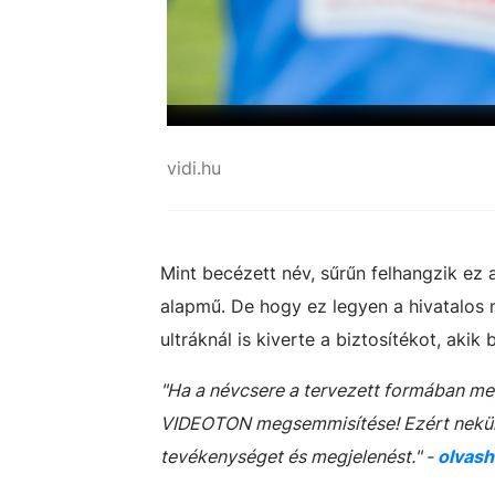
vidi.hu
Mint becézett név, sűrűn felhangzik ez 
alapmű. De hogy ez legyen a hivatalos n
ultráknál is kiverte a biztosítékot, akik
"Ha a névcsere a tervezett formában meg
VIDEOTON megsemmisítése! Ezért nekünk
tevékenységet és megjelenést." -
olvash