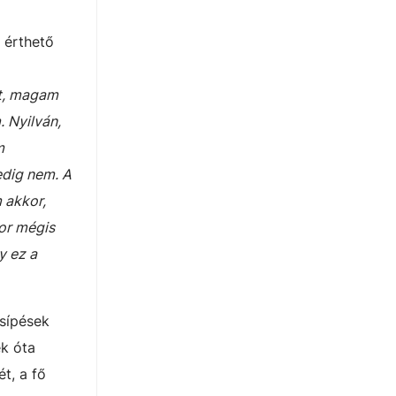
 érthető
ot, magam
. Nyilván,
m
edig nem. A
 akkor,
or mégis
y ez a
csípések
ek óta
t, a fő