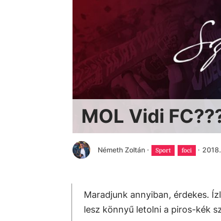
MOL Vidi FC??
Németh Zoltán
·
·
2018.
Sport
foci
Maradjunk annyiban, érdekes. Ízl
lesz könnyű letolni a piros-kék s