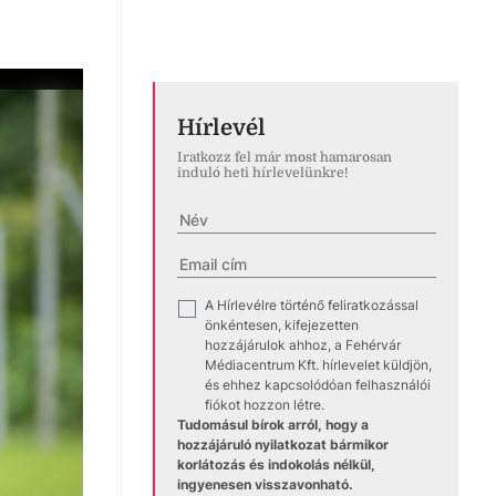
Hírlevél
Iratkozz fel már most hamarosan
induló heti hírlevelünkre!
A Hírlevélre történő feliratkozással
✓
önkéntesen, kifejezetten
hozzájárulok ahhoz, a Fehérvár
Médiacentrum Kft. hírlevelet küldjön,
és ehhez kapcsolódóan felhasználói
fiókot hozzon létre.
Tudomásul bírok arról, hogy a
hozzájáruló nyilatkozat bármikor
korlátozás és indokolás nélkül,
ingyenesen visszavonható.