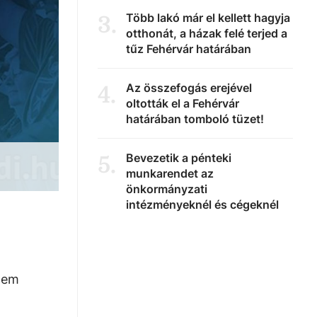
Több lakó már el kellett hagyja
3
.
otthonát, a házak felé terjed a
tűz Fehérvár határában
Az összefogás erejével
4
.
oltották el a Fehérvár
határában tomboló tüzet!
Bevezetik a pénteki
5
.
munkarendet az
önkormányzati
intézményeknél és cégeknél
 nem