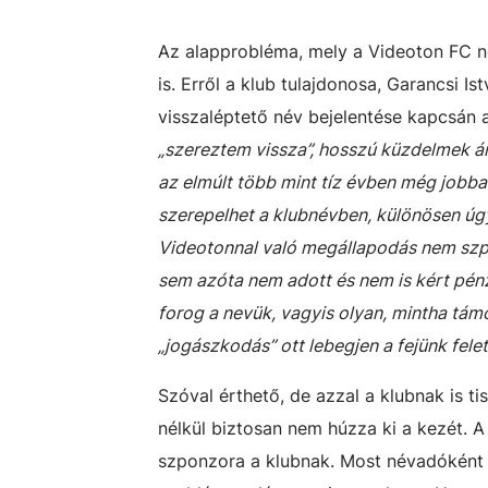
Az alapprobléma, mely a Videoton FC nev
is. Erről a klub tulajdonosa, Garancsi Is
visszaléptető név bejelentése kapcsán a
„szereztem vissza”, hosszú küzdelmek ár
az elmúlt több mint tíz évben még jobban
szerepelhet a klubnévben, különösen úg
Videotonnal való megállapodás nem szp
sem azóta nem adott és nem is kért pén
forog a nevük, vagyis olyan, mintha tá
„jogászkodás” ott lebegjen a fejünk felet
Szóval érthető, de azzal a klubnak is ti
nélkül biztosan nem húzza ki a kezét. 
szponzora a klubnak. Most névadóként k