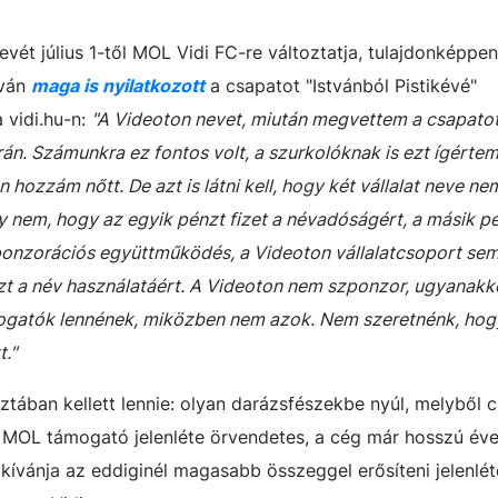
ét július 1-től MOL Vidi FC-re változtatja, tulajdonképpen
tván
maga is nyilatkozott
a csapatot "Istvánból Pistikévé"
 vidi.hu-n:
"A Videoton nevet, miután megvettem a csapat
án. Számunkra ez fontos volt, a szurkolóknak is ezt ígértem
 hozzám nőtt. De azt is látni kell, hogy két vállalat neve ne
y nem, hogy az egyik pénzt fizet a névadóságért, a másik p
onzorációs együttműködés, a Videoton vállalatcsoport sem
zt a név használatáért. A Videoton nem szponzor, ugyanakk
mogatók lennének, miközben nem azok. Nem szeretnénk, hog
t."
sztában kellett lennie: olyan darázsfészekbe nyúl, melyből 
A MOL támogató jelenléte örvendetes, a cég már hosszú év
ívánja az eddiginél magasabb összeggel erősíteni jelenlété