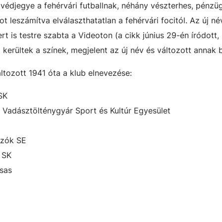
édjegye a fehérvári futballnak, néhány vészterhes, pénzüg
t leszámítva elválaszthatatlan a fehérvári focitól. Az új n
rt is testre szabta a Videoton (a cikk június 29-én íródott,
a kerültek a színek, megjelent az új név és változott annak 
áltozott 1941 óta a klub elnevezése:
SK
Vadásztölténygyár Sport és Kultúr Egyesület
ozók SE
 SK
sas