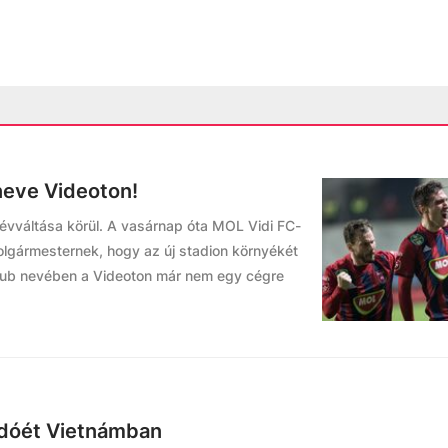
neve Videoton!
évváltása körül. A vasárnap óta MOL Vidi FC-
 polgármesternek, hogy az új stadion környékét
klub nevében a Videoton már nem egy cégre
ldóét Vietnámban