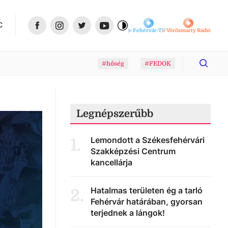
C
Fehérvár-TV
Vörösmarty Rádió
#hőség
#FEDOK
Legnépszerűbb
Lemondott a Székesfehérvári
1
.
Szakképzési Centrum
kancellárja
Hatalmas területen ég a tarló
2
.
Fehérvár határában, gyorsan
terjednek a lángok!