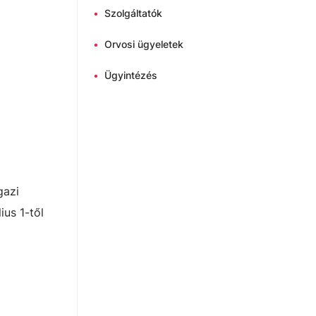
•
Szolgáltatók
•
Orvosi ügyeletek
•
Ügyintézés
gazi
ius 1-től