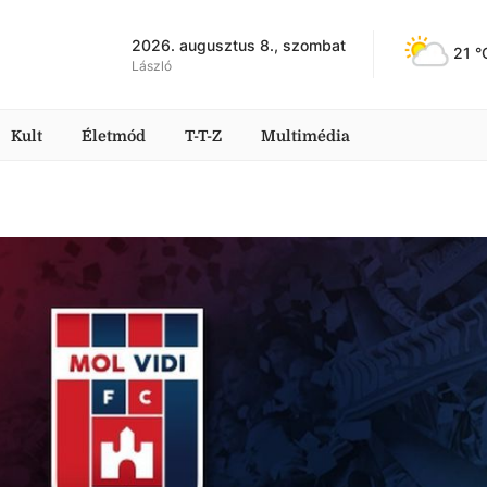
2026. augusztus 8., szombat
21
 °
László
Kult
Életmód
T-T-Z
Multimédia