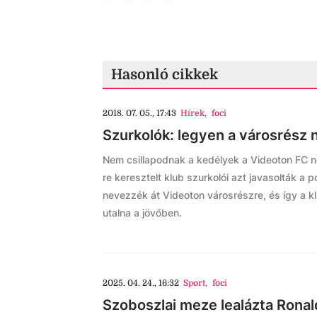
Hasonló cikkek
2018. 07. 05., 17:43
Hírek
,
foci
Szurkolók: legyen a városrész 
Nem csillapodnak a kedélyek a Videoton FC n
re keresztelt klub szurkolói azt javasolták a
nevezzék át Videoton városrészre, és így a 
utalna a jövőben.
2025. 04. 24., 16:32
Sport
,
foci
Szoboszlai meze lealázta Rona