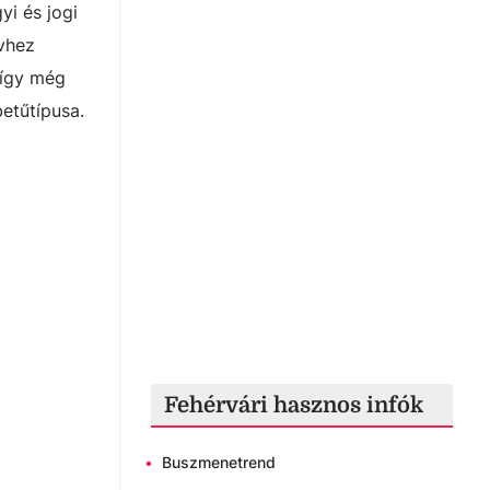
yi és jogi
évhez
 így még
betűtípusa.
Fehérvári hasznos infók
•
Buszmenetrend