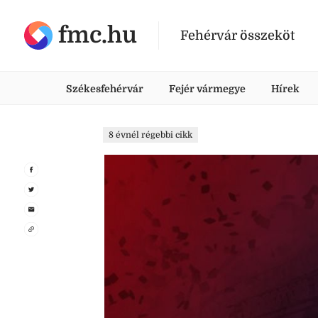
fmc.hu
Fehérvár összeköt
Székesfehérvár
Fejér vármegye
Hírek
8 évnél régebbi cikk