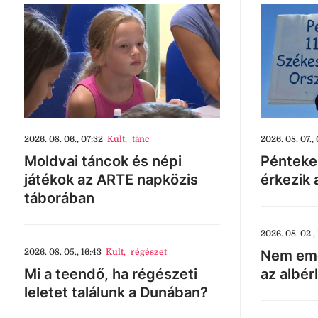
2026. 08. 06., 07:32
Kult
,
tánc
2026. 08. 07., 
Moldvai táncok és népi
Pénteke
játékok az ARTE napközis
érkezik 
táborában
2026. 08. 02., 
2026. 08. 05., 16:43
Kult
,
régészet
Nem eme
Mi a teendő, ha régészeti
az albér
leletet találunk a Dunában?