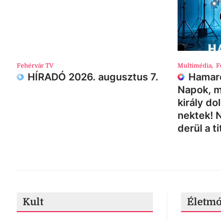
Fehérvár TV
Multimédia
,
F
HÍRADÓ 2026. augusztus 7.
Hamaro
Napok, m
király do
nektek! 
derül a ti
Kult
Életm