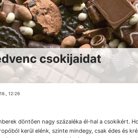
edvenc csokijaidat
18., 12:26
emberek döntően nagy százaléka él-hal a csokikért. H
opóból kerül elénk, szinte mindegy, csak édes és kr