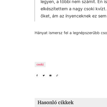
legyen, a többi nem számít. Én i
elkészítettem a nagy csoki kvízt
őket, ám az ínyenceknek ez sem 
Hányat ismersz fel a legnépszerűbb cso
csoki
Hasonló cikkek