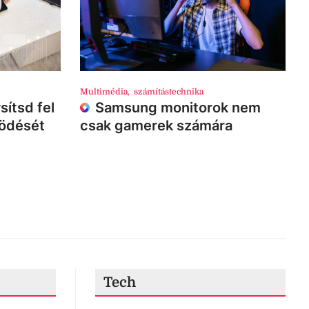
Multimédia
,
számítástechnika
sítsd fel
Samsung monitorok nem
ködését
csak gamerek számára
Tech