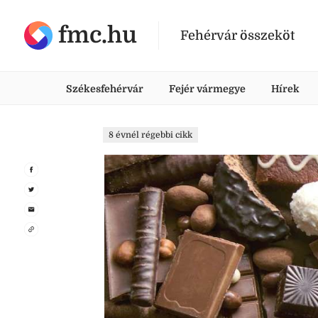
fmc.hu
Fehérvár összeköt
Székesfehérvár
Fejér vármegye
Hírek
8 évnél régebbi cikk