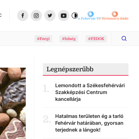
C
Fehérvár-TV
Vörösmarty Rádió
#Forgi
#hőség
#FEDOK
Legnépszerűbb
Lemondott a Székesfehérvári
1
.
Szakképzési Centrum
kancellárja
Hatalmas területen ég a tarló
2
.
Fehérvár határában, gyorsan
terjednek a lángok!