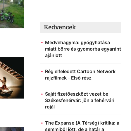
Kedvencek
Medvehagyma: gyógyhatása
miatt bőrre és gyomorba egyaránt
ajánlott
Rég elfeledett Cartoon Network
rajzfilmek - Első rész
Saját fizetőeszközt vezet be
Székesfehérvár: jön a fehérvári
rojál
The Expanse (A Térség) kritika: a
semmiből jött, de a határ a