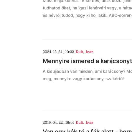
Most majd kiderül. 15 kérdés, amik közül jón
tudhatod őket, ha igazi fehérvári vagy, a hát
és névről tudod, hogy ki hol lakik. ABC-sorre
2024. 12. 24., 10:22
Kult
,
kvíz
Mennyire ismered a karácsonyt?
A kisujjadban van minden, ami karácsony? Most 
meg, mennyire vagy karácsony-szakértő!
2019. 04. 22., 16:44
Kult
,
kvíz
Van egy kék tó a fák alatt - hog