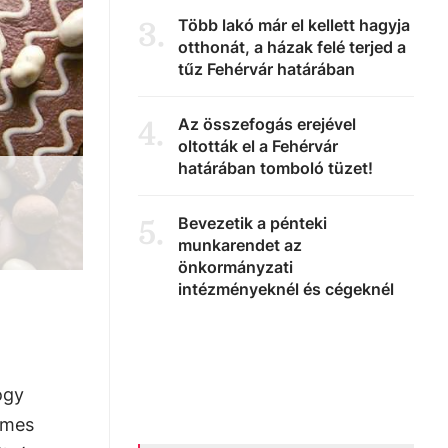
Több lakó már el kellett hagyja
3
.
otthonát, a házak felé terjed a
tűz Fehérvár határában
Az összefogás erejével
4
.
oltották el a Fehérvár
határában tomboló tüzet!
Bevezetik a pénteki
5
.
munkarendet az
önkormányzati
intézményeknél és cégeknél
ogy
émes