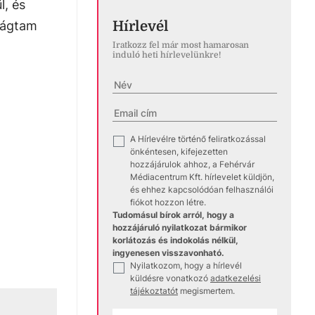
l, és
Hírlevél
evágtam
Iratkozz fel már most hamarosan
induló heti hírlevelünkre!
A Hírlevélre történő feliratkozással
✓
önkéntesen, kifejezetten
hozzájárulok ahhoz, a Fehérvár
Médiacentrum Kft. hírlevelet küldjön,
és ehhez kapcsolódóan felhasználói
fiókot hozzon létre.
Tudomásul bírok arról, hogy a
hozzájáruló nyilatkozat bármikor
korlátozás és indokolás nélkül,
ingyenesen visszavonható.
Nyilatkozom, hogy a hírlevél
✓
küldésre vonatkozó
adatkezelési
tájékoztatót
megismertem.