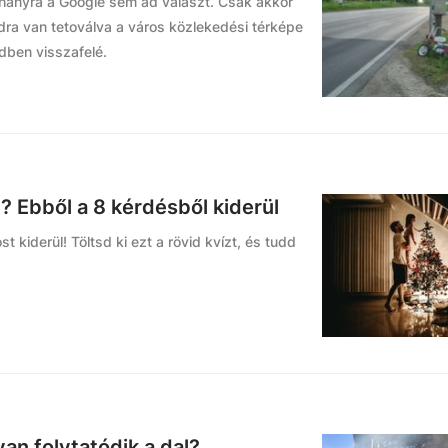
éhányra a Google sem ad választ. Csak akkor
adra van tetoválva a város közlekedési térképe
ndben visszafelé.
 Ebből a 8 kérdésből kiderül
kiderül! Töltsd ki ezt a rövid kvízt, és tudd
yan folytatódik a dal?