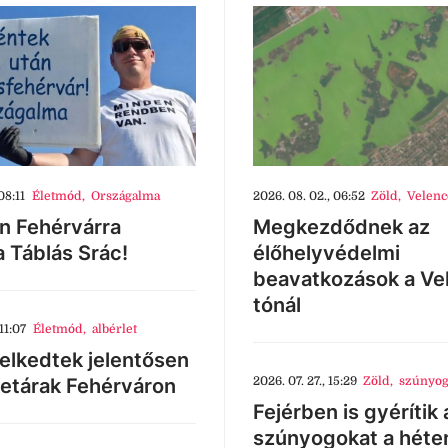
08:11
Életmód
,
Országalma
2026. 08. 02., 06:52
Zöld
,
Velenc
n Fehérvárra
Megkezdődnek az
a Táblás Srác!
élőhelyvédelmi
beavatkozások a Ve
tónál
11:07
Életmód
,
albérlet
lkedtek jelentősen
letárak Fehérváron
2026. 07. 27., 15:29
Zöld
,
szúnyog
Fejérben is gyérítik 
szúnyogokat a héte