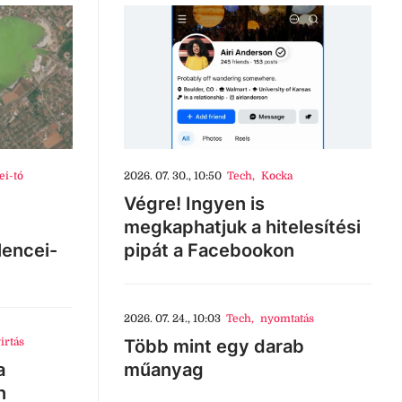
ei-tó
2026. 07. 30., 10:50
Tech
,
Kocka
Végre! Ingyen is
megkaphatjuk a hitelesítési
lencei-
pipát a Facebookon
2026. 07. 24., 10:03
Tech
,
nyomtatás
irtás
Több mint egy darab
a
műanyag
n