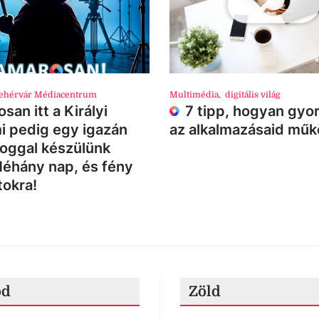
ehérvár Médiacentrum
Multimédia
,
digitális világ
san itt a Királyi
7 tipp, hogyan gyor
i pedig egy igazán
az alkalmazásaid mű
loggal készülünk
Néhány nap, és fény
tokra!
ód
Zöld