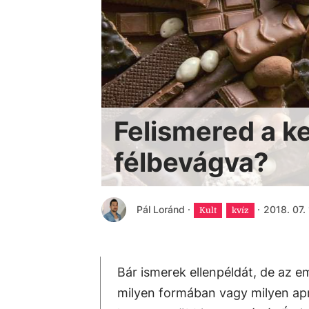
Felismered a k
félbevágva?
Pál Loránd
·
·
2018. 07. 
Kult
kvíz
Bár ismerek ellenpéldát, de az 
milyen formában vagy milyen apr