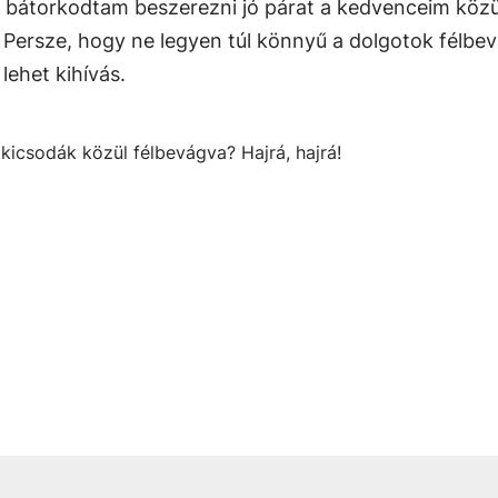
s bátorkodtam beszerezni jó párat a kedvenceim közü
. Persze, hogy ne legyen túl könnyű a dolgotok félb
lehet kihívás.
kicsodák közül félbevágva? Hajrá, hajrá!