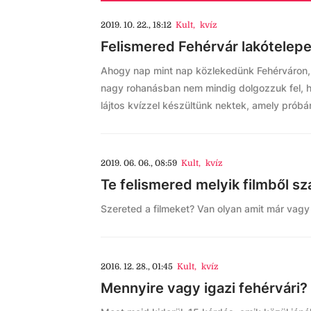
2019. 10. 22., 18:12
Kult
,
kvíz
Felismered Fehérvár lakótelepe
Ahogy nap mint nap közlekedünk Fehérváron, s
nagy rohanásban nem mindig dolgozzuk fel, ho
lájtos kvízzel készültünk nektek, amely próbár
2019. 06. 06., 08:59
Kult
,
kvíz
Te felismered melyik filmből sz
Szereted a filmeket? Van olyan amit már vagy
2016. 12. 28., 01:45
Kult
,
kvíz
Mennyire vagy igazi fehérvári?