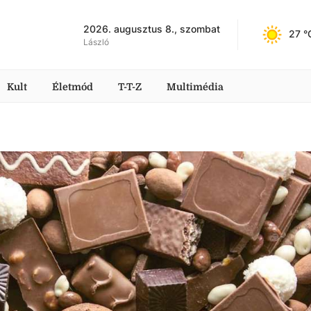
2026. augusztus 8., szombat
27
 °
László
Kult
Életmód
T-T-Z
Multimédia