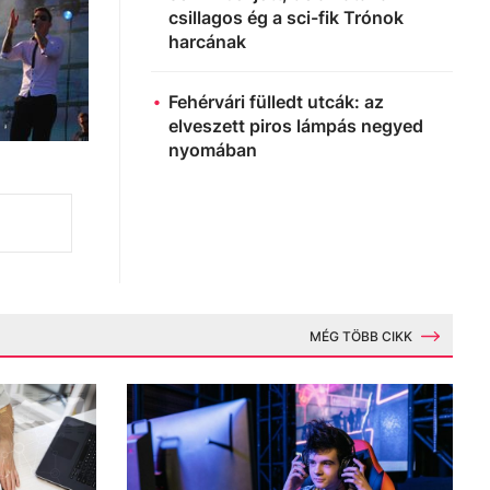
csillagos ég a sci-fik Trónok
harcának
Fehérvári fülledt utcák: az
elveszett piros lámpás negyed
nyomában
MÉG TÖBB CIKK