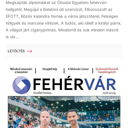
Megkapták diplomáikat az Óbudai Egyetem fehérvári
hallgatói, Megújul a Balatoni úti szervizút, Elbúcsúzott az
EFOTT, Közös kalandra hívnak a város játszóterei, Felséges
hölgyek és marcona vitézek, A tudós, aki rálelt a királyi párra,
A világot járt cigányprímás. Minderről és sok minden másról
is olv...
LETÖLTÉS