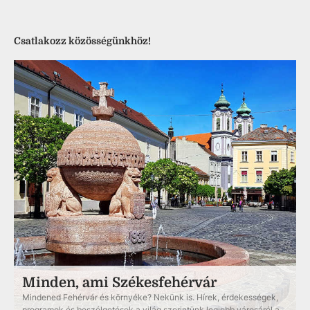
Csatlakozz közösségünkhöz!
Minden, ami Székesfehérvár
Mindened Fehérvár és környéke? Nekünk is. Hírek, érdekességek,
programok és beszélgetések a világ szerintünk legjobb városáról a