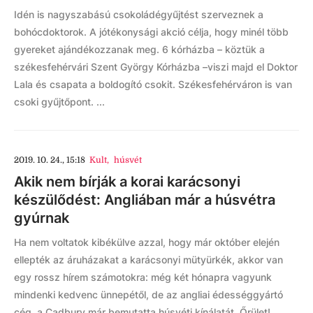
Idén is nagyszabású csokoládégyűjtést szerveznek a
bohócdoktorok. A jótékonysági akció célja, hogy minél több
gyereket ajándékozzanak meg. 6 kórházba – köztük a
székesfehérvári Szent György Kórházba –viszi majd el Doktor
Lala és csapata a boldogító csokit. Székesfehérváron is van
csoki gyűjtőpont. ...
2019. 10. 24., 15:18
Kult
,
húsvét
Akik nem bírják a korai karácsonyi
készülődést: Angliában már a húsvétra
gyúrnak
Ha nem voltatok kibékülve azzal, hogy már október elején
ellepték az áruházakat a karácsonyi mütyürkék, akkor van
egy rossz hírem számotokra: még két hónapra vagyunk
mindenki kedvenc ünnepétől, de az angliai édességgyártó
cég, a Cadbury már bemutatta húsvéti kínálatát. Őrület!