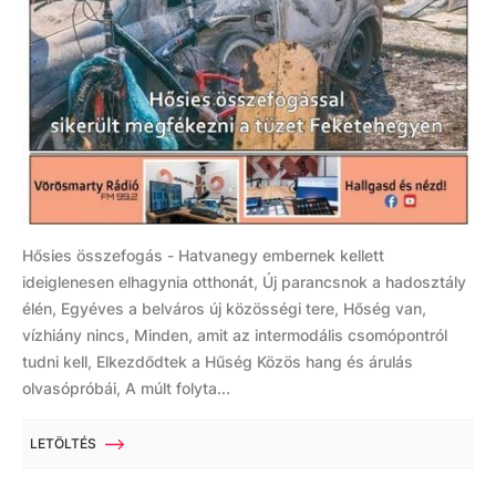
Hősies összefogás - Hatvanegy embernek kellett
ideiglenesen elhagynia otthonát, Új parancsnok a hadosztály
élén, Egyéves a belváros új közösségi tere, Hőség van,
vízhiány nincs, Minden, amit az intermodális csomópontról
tudni kell, Elkezdődtek a Hűség Közös hang és árulás
olvasópróbái, A múlt folyta...
LETÖLTÉS