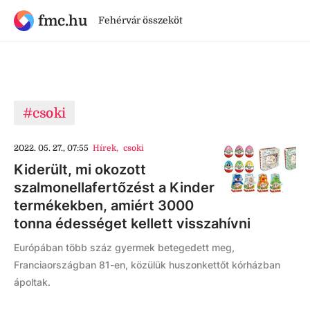
fmc.hu
Fehérvár összeköt
#csoki
2022. 05. 27., 07:55
Hírek
,
csoki
Kiderült, mi okozott
szalmonellafertőzést a Kinder
termékekben, amiért 3000
tonna édességet kellett visszahívni
Európában több száz gyermek betegedett meg,
Franciaországban 81-en, közülük huszonkettőt kórházban
ápoltak.