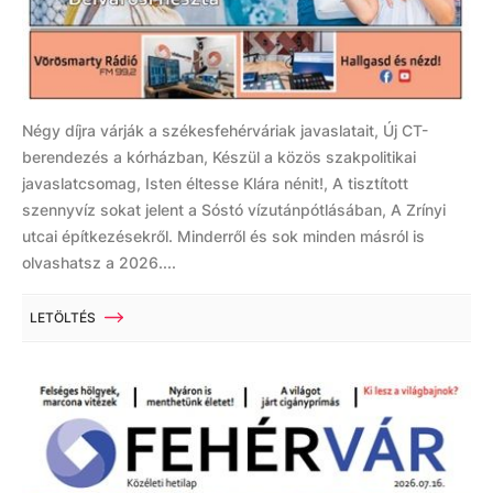
Négy díjra várják a székesfehérváriak javaslatait, Új CT-
berendezés a kórházban, Készül a közös szakpolitikai
javaslatcsomag, Isten éltesse Klára nénit!, A tisztított
szennyvíz sokat jelent a Sóstó vízutánpótlásában, A Zrínyi
utcai építkezésekről. Minderről és sok minden másról is
olvashatsz a 2026....
LETÖLTÉS