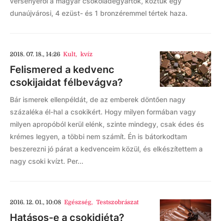
versenyéről a magyar csokoládégyártók, köztük egy
dunaújvárosi, 4 ezüst- és 1 bronzéremmel tértek haza.
2018. 07. 18., 14:26
Kult
,
kvíz
Felismered a kedvenc
csokijaidat félbevágva?
Bár ismerek ellenpéldát, de az emberek döntően nagy
százaléka él-hal a csokikért. Hogy milyen formában vagy
milyen apropóból kerül elénk, szinte mindegy, csak édes és
krémes legyen, a többi nem számít. Én is bátorkodtam
beszerezni jó párat a kedvenceim közül, és elkészítettem a
nagy csoki kvízt. Per...
2016. 12. 01., 10:08
Egészség
,
Testszobrászat
Hatásos-e a csokidiéta?