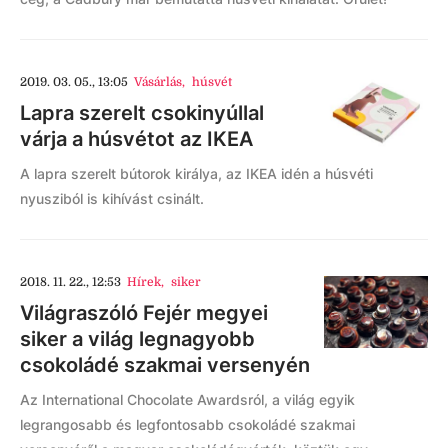
2019. 03. 05., 13:05
Vásárlás
,
húsvét
Lapra szerelt csokinyúllal
várja a húsvétot az IKEA
A lapra szerelt bútorok királya, az IKEA idén a húsvéti
nyusziból is kihívást csinált.
2018. 11. 22., 12:53
Hírek
,
siker
Világraszóló Fejér megyei
siker a világ legnagyobb
csokoládé szakmai versenyén
Az International Chocolate Awardsról, a világ egyik
legrangosabb és legfontosabb csokoládé szakmai