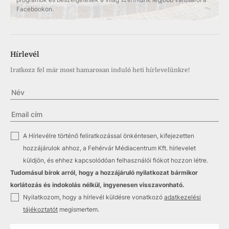
Facebookon.
Hírlevél
Iratkozz fel már most hamarosan induló heti hírlevelünkre!
✓
A Hírlevélre történő feliratkozással önkéntesen, kifejezetten
hozzájárulok ahhoz, a Fehérvár Médiacentrum Kft. hírlevelet
küldjön, és ehhez kapcsolódóan felhasználói fiókot hozzon létre.
Tudomásul bírok arról, hogy a hozzájáruló nyilatkozat bármikor
korlátozás és indokolás nélkül, ingyenesen visszavonható.
✓
Nyilatkozom, hogy a hírlevél küldésre vonatkozó
adatkezelési
tájékoztatót
megismertem.