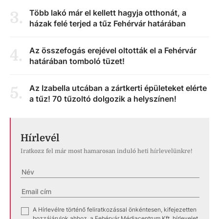
Több lakó már el kellett hagyja otthonát, a
3
.
házak felé terjed a tűz Fehérvár határában
Az összefogás erejével oltották el a Fehérvár
4
.
határában tomboló tüzet!
Az Izabella utcában a zártkerti épületeket elérte
5
.
a tűz! 70 tűzoltó dolgozik a helyszínen!
Hírlevél
Iratkozz fel már most hamarosan induló heti hírlevelünkre!
A Hírlevélre történő feliratkozással önkéntesen, kifejezetten
✓
hozzájárulok ahhoz, a Fehérvár Médiacentrum Kft. hírlevelet