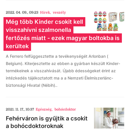
2022. 04. 09., 09:23
Hírek
,
veszély
Még több Kinder csokit kell
visszahívni szalmonella
fertőzés miatt - ezek magyar boltokba is
kerültek
A Ferrero felfüggesztette a tevékenységét Arlonban (
Belgium). Kiterjesztette az ebben a gyárban készült Kinder-
termékeinek a visszahívását. Újabb édességeket érint az
intézkedés tájékoztatott ma a a Nemzeti Élelmiszerlánc-
biztonsági Hivatal (Nébih)..
2021. 11. 17., 10:37
Egészség
,
bohócdoktor
Fehérváron is gyűjtik a csokit
a bohócdoktoroknak