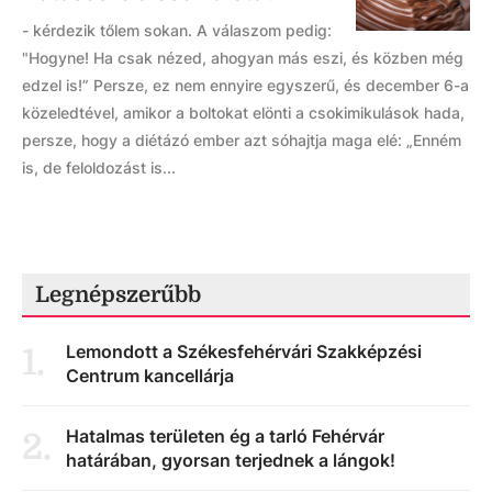
- kérdezik tőlem sokan. A válaszom pedig:
"Hogyne! Ha csak nézed, ahogyan más eszi, és közben még
edzel is!” Persze, ez nem ennyire egyszerű, és december 6-a
közeledtével, amikor a boltokat elönti a csokimikulások hada,
persze, hogy a diétázó ember azt sóhajtja maga elé: „Enném
is, de feloldozást is...
Legnépszerűbb
Lemondott a Székesfehérvári Szakképzési
1
.
Centrum kancellárja
Hatalmas területen ég a tarló Fehérvár
2
.
határában, gyorsan terjednek a lángok!