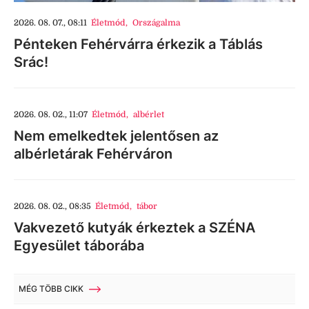
2026. 08. 07., 08:11
Életmód
,
Országalma
Pénteken Fehérvárra érkezik a Táblás
Srác!
2026. 08. 02., 11:07
Életmód
,
albérlet
Nem emelkedtek jelentősen az
albérletárak Fehérváron
2026. 08. 02., 08:35
Életmód
,
tábor
Vakvezető kutyák érkeztek a SZÉNA
Egyesület táborába
MÉG TÖBB CIKK