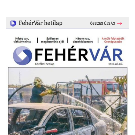
FehérVár hetilap
ÖSSZES ÚJSÁG