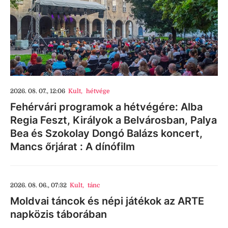
2026. 08. 07., 12:06
Kult
,
hétvége
Fehérvári programok a hétvégére: Alba
Regia Feszt, Királyok a Belvárosban, Palya
Bea és Szokolay Dongó Balázs koncert,
Mancs őrjárat : A dínófilm
2026. 08. 06., 07:32
Kult
,
tánc
Moldvai táncok és népi játékok az ARTE
napközis táborában