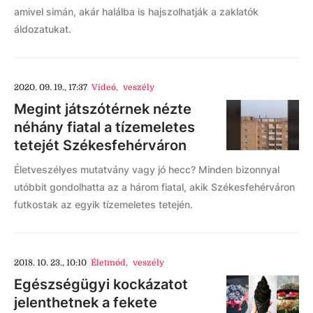
amivel simán, akár halálba is hajszolhatják a zaklatók
áldozatukat.
2020. 09. 19., 17:37
Videó
,
veszély
Megint játszótérnek nézte
néhány fiatal a tízemeletes
tetejét Székesfehérváron
Életveszélyes mutatvány vagy jó hecc? Minden bizonnyal
utóbbit gondolhatta az a három fiatal, akik Székesfehérváron
futkostak az egyik tízemeletes tetején.
2018. 10. 23., 10:10
Életmód
,
veszély
Egészségügyi kockázatot
jelenthetnek a fekete