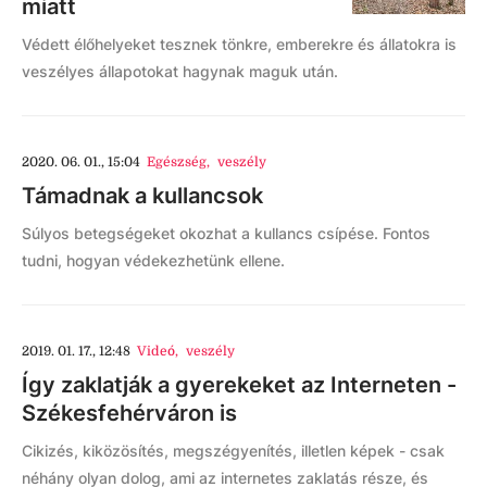
miatt
Védett élőhelyeket tesznek tönkre, emberekre és állatokra is
veszélyes állapotokat hagynak maguk után.
2020. 06. 01., 15:04
Egészség
,
veszély
Támadnak a kullancsok
Súlyos betegségeket okozhat a kullancs csípése. Fontos
tudni, hogyan védekezhetünk ellene.
2019. 01. 17., 12:48
Videó
,
veszély
Így zaklatják a gyerekeket az Interneten -
Székesfehérváron is
Cikizés, kiközösítés, megszégyenítés, illetlen képek - csak
néhány olyan dolog, ami az internetes zaklatás része, és