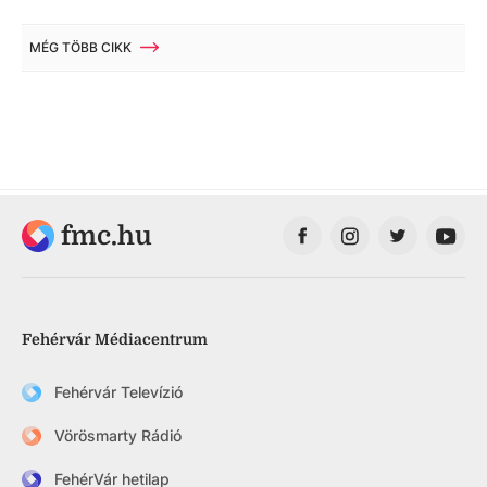
MÉG TÖBB CIKK
fmc.hu
Fehérvár Médiacentrum
Fehérvár Televízió
Vörösmarty Rádió
FehérVár hetilap