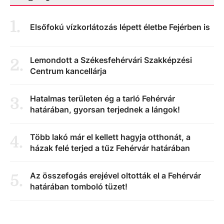
1
.
Elsőfokú vízkorlátozás lépett életbe Fejérben is
Lemondott a Székesfehérvári Szakképzési
2
.
Centrum kancellárja
Hatalmas területen ég a tarló Fehérvár
3
.
határában, gyorsan terjednek a lángok!
Több lakó már el kellett hagyja otthonát, a
4
.
házak felé terjed a tűz Fehérvár határában
Az összefogás erejével oltották el a Fehérvár
5
.
határában tomboló tüzet!