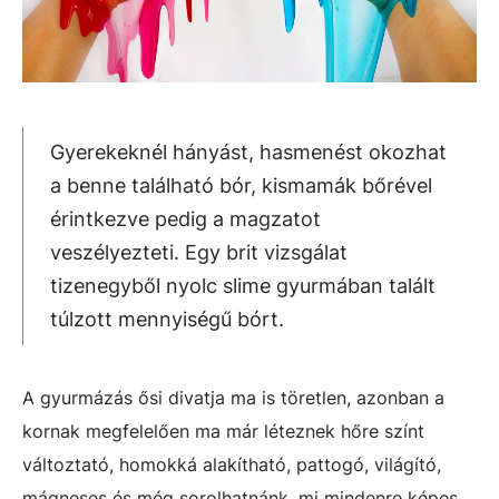
Gyerekeknél hányást, hasmenést okozhat
a benne található bór, kismamák bőrével
érintkezve pedig a magzatot
veszélyezteti. Egy brit vizsgálat
tizenegyből nyolc slime gyurmában talált
túlzott mennyiségű bórt.
A gyurmázás ősi divatja ma is töretlen, azonban a
kornak megfelelően ma már léteznek hőre színt
változtató, homokká alakítható, pattogó, világító,
mágneses és még sorolhatnánk, mi mindenre képes