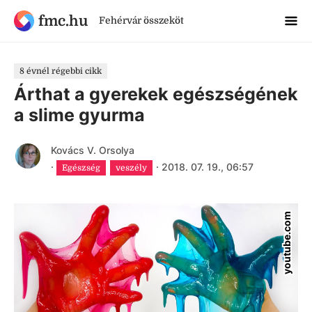
fmc.hu
Fehérvár összeköt
8 évnél régebbi cikk
Árthat a gyerekek egészségének
a slime gyurma
Kovács V. Orsolya
·
·
2018. 07. 19., 06:57
Egészség
veszély
youtube.com