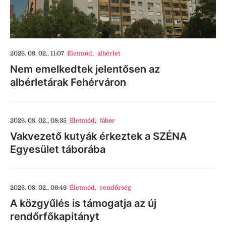
2026. 08. 02., 11:07
Életmód
,
albérlet
Nem emelkedtek jelentősen az
albérletárak Fehérváron
2026. 08. 02., 08:35
Életmód
,
tábor
Vakvezető kutyák érkeztek a SZÉNA
Egyesület táborába
2026. 08. 02., 06:46
Életmód
,
rendőrség
A közgyűlés is támogatja az új
rendőrfőkapitányt