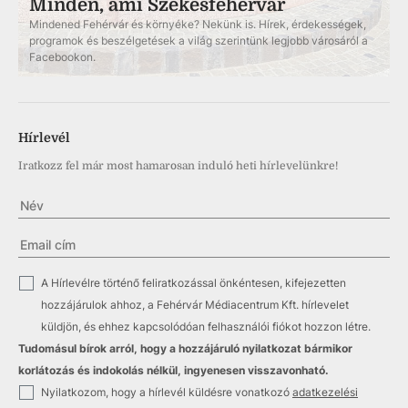
Minden, ami Székesfehérvár
Mindened Fehérvár és környéke? Nekünk is. Hírek, érdekességek,
programok és beszélgetések a világ szerintünk legjobb városáról a
Facebookon.
Hírlevél
Iratkozz fel már most hamarosan induló heti hírlevelünkre!
✓
A Hírlevélre történő feliratkozással önkéntesen, kifejezetten
hozzájárulok ahhoz, a Fehérvár Médiacentrum Kft. hírlevelet
küldjön, és ehhez kapcsolódóan felhasználói fiókot hozzon létre.
Tudomásul bírok arról, hogy a hozzájáruló nyilatkozat bármikor
korlátozás és indokolás nélkül, ingyenesen visszavonható.
✓
Nyilatkozom, hogy a hírlevél küldésre vonatkozó
adatkezelési