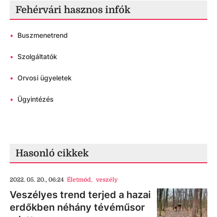
Fehérvári hasznos infók
•
Buszmenetrend
•
Szolgáltatók
•
Orvosi ügyeletek
•
Ügyintézés
Hasonló cikkek
2022. 05. 20., 06:24
Életmód
,
veszély
Veszélyes trend terjed a hazai
erdőkben néhány tévéműsor