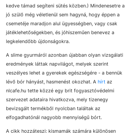
kedve támad segíteni sütés közben.) Mindenesetre a
jó szülő még véletlenül sem hagyná, hogy éppen a
csemetéje maradjon alul ügyességben, vagy csak
játéklehetőségekben, és jóhiszeműen benevez a
legkelendőbb újdonságokra.
A slime gyurmáról azonban újabban olyan vizsgálati
eredmények láttak napvilágot, melyek szerint
veszélyes lehet a gyerekek egészségére - a bennük
lévő bór hányást, hasmenést okozhat. A
hírt
az
nlcafe.hu tette közzé egy brit fogyasztóvédelmi
szervezet adataira hivatkozva, mely tizenegy
bevizsgált termékből nyolcban találtak az
elfogadhatónál nagyobb mennyiségű bórt.
A cikk hozzáteszi: kismamák számára különösen