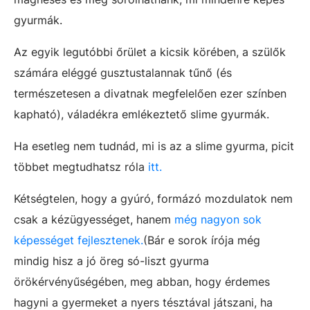
gyurmák.
Az egyik legutóbbi őrület a kicsik körében, a szülők
számára eléggé gusztustalannak tűnő (és
természetesen a divatnak megfelelően ezer színben
kapható), váladékra emlékeztető slime gyurmák.
Ha esetleg nem tudnád, mi is az a slime gyurma, picit
többet megtudhatsz róla
itt.
Kétségtelen, hogy a gyúró, formázó mozdulatok nem
csak a kézügyességet, hanem
még nagyon sok
képességet fejlesztenek.
(Bár e sorok írója még
mindig hisz a jó öreg só-liszt gyurma
örökérvényűségében, meg abban, hogy érdemes
hagyni a gyermeket a nyers tésztával játszani, ha