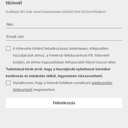
Hírlevél
Iratkozz fel már most hamarosan induló heti hírlevelünkre!
✓
A Hírlevélre történő feliratkozással önkéntesen, kifejezetten
hozzájárulok ahhoz, a Fehérvár Médiacentrum Kft. hírlevelet
küldjön, és ehhez kapcsolódóan felhasználói fiókot hozzon létre.
Tudomásul bírok arról, hogy a hozzájáruló nyilatkozat bármikor
korlátozás és indokolás nélkül, ingyenesen visszavonható.
✓
Nyilatkozom, hogy a hírlevél küldésre vonatkozó
adatkezelési
tájékoztatót
megismertem.
Feliratkozás