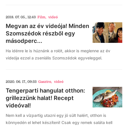
2018. 07. 05., 12:43
Film
,
videó
Megvan az év videója! Minden
Szomszédok részből egy
másodperc...
Ha idénre le is húznánk a rolót, akkor is meglenne az év
videója ezzel a zseniális Szomszédok egyveleggel.
2020. 06. 17., 09:33
Gasztro
,
videó
Tengerparti hangulat otthon:
grillezzünk halat! Recept
videóval!
Nem kell a vízpartig utazni egy jó sült halért, otthon is
könnyedén el lehet készíteni! Csak egy remek saláta kell