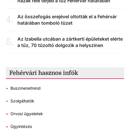
házak felé terjed a tűz Fehérvár határában
Az összefogás erejével oltották el a Fehérvár
4
.
határában tomboló tüzet
Az Izabella utcában a zártkerti épületeket elérte
5
.
a tűz, 70 tűzoltó dolgozik a helyszínen
Fehérvári hasznos infók
•
Buszmenetrend
•
Szolgáltatók
•
Orvosi ügyeletek
•
Ügyintézés