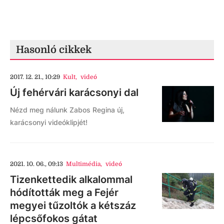
Hasonló cikkek
2017. 12. 21., 10:29
Kult
,
videó
Új fehérvári karácsonyi dal
Nézd meg nálunk Zabos Regina új,
karácsonyi videóklipjét!
2021. 10. 06., 09:13
Multimédia
,
videó
Tizenkettedik alkalommal
hódították meg a Fejér
megyei tűzoltók a kétszáz
lépcsőfokos gátat