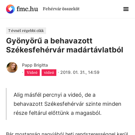
fmc.hu
Fehérvár összeköt
7 évnél régebbi cikk
Gyönyörű a behavazott
Székesfehérvár madártávlatból
Papp Brigitta
·
·
2019. 01. 31., 14:59
Videó
videó
Alig másfél percnyi a videó, de a
behavazott Székesfehérvár szinte minden
része feltárul előttünk a magasból.
Bár mostanság nagyjából heti rendszerességgel kerül