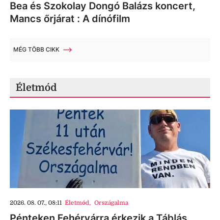
Bea és Szokolay Dongó Balázs koncert,
Mancs őrjárat : A dínófilm
MÉG TÖBB CIKK
Életmód
2026. 08. 07., 08:11
Életmód
,
Országalma
Pénteken Fehérvárra érkezik a Táblás