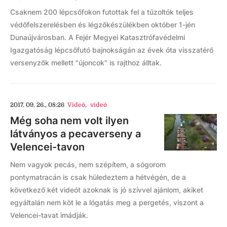
Csaknem 200 lépcsőfokon futottak fel a tűzoltók teljes
védőfelszerelésben és légzőkészülékben október 1-jén
Dunaújvárosban. A Fejér Megyei Katasztrófavédelmi
Igazgatóság lépcsőfutó bajnokságán az évek óta visszatérő
versenyzők mellett "újoncok" is rajthoz álltak.
2017. 09. 26., 08:26
Videó
,
videó
Még soha nem volt ilyen
látványos a pecaverseny a
Velencei-tavon
Nem vagyok pecás, nem szépítem, a sógorom
pontymatracán is csak hüledeztem a hétvégén, de a
következő két videót azoknak is jó szívvel ajánlom, akiket
egyáltalán nem köt le a lógatás meg a pergetés, viszont a
Velencei-tavat imádják.