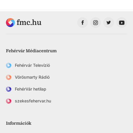
fmc.hu
Fehérvár Médiacentrum
Fehérvár Televízió
Vörösmarty Rádió
FehérVár hetilap
szekesfehervar.hu
Információk