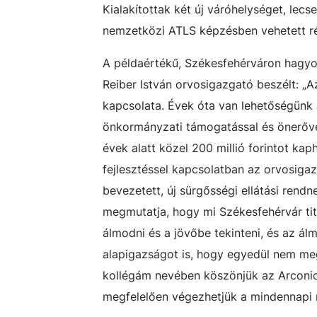
Kialakítottak két új váróhelységet, lec
nemzetközi ATLS képzésben vehetett ré
A példaértékű, Székesfehérváron hagyo
Reiber István orvosigazgató beszélt: „A
kapcsolata. Évek óta van lehetőségünk 
önkormányzati támogatással és önerővel
évek alatt közel 200 millió forintot kap
fejlesztéssel kapcsolatban az orvosiga
bevezetett, új sürgősségi ellátási rendn
megmutatja, hogy mi Székesfehérvár tit
álmodni és a jövőbe tekinteni, és az ál
alapigazságot is, hogy egyedül nem me
kollégám nevében köszönjük az Arconicn
megfelelően végezhetjük a mindennapi 