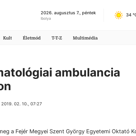
2026. augusztus 7., péntek
34
 °
Ibolya
Kult
Életmód
T-T-Z
Multimédia
matológiai ambulancia
on
2019. 02. 10., 07:27
k meg a Fejér Megyei Szent György Egyetemi Oktató K