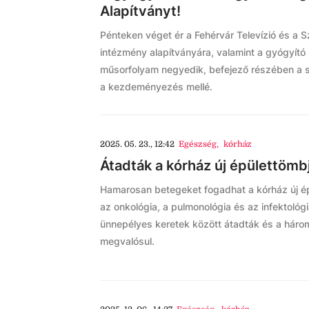
Alapítványt!
Pénteken véget ér a Fehérvár Televízió és a
intézmény alapítványára, valamint a gyógyító 
műsorfolyam negyedik, befejező részében a sz
a kezdeményezés mellé.
2025. 05. 23., 12:42
Egészség
,
kórház
Átadták a kórház új épülettömb
Hamarosan betegeket fogadhat a kórház új épül
az onkológia, a pulmonológia és az infektológ
ünnepélyes keretek között átadták és a három
megvalósul.