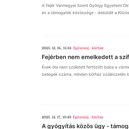
A Fejér Vármegyei Szent György Egyetemi Okt
és a támogatók közössége - debütált a Közöse
2025. 12. 16., 15:34
Egészség
,
kórház
Fejérben nem emelkedett a szi
Évek óta nem született fertőzött baba a várm
betegek száma, minden kórház szülészetén b
2025. 12. 17., 10:49
Egészség
,
kórház
A gyógyítás közös ügy - támog