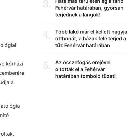
Hatalmas területen ég a tarló
3
.
Fehérvár határában, gyorsan
terjednek a lángok!
Több lakó már el kellett hagyja
4
.
otthonát, a házak felé terjed a
ológiai
tűz Fehérvár határában
Az összefogás erejével
5
.
ve kórházi
oltották el a Fehérvár
ecemberére
határában tomboló tüzet!
udja a
matológia
mító
oltak.