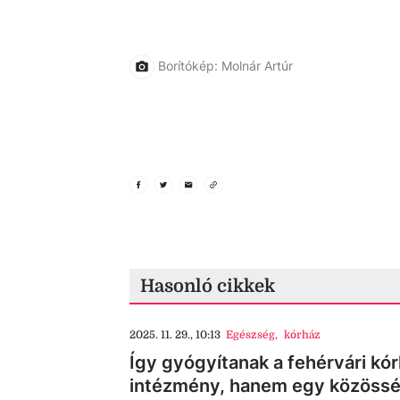
Borítókép: Molnár Artúr
Hasonló cikkek
2025. 11. 29., 10:13
Egészség
,
kórház
Így gyógyítanak a fehérvári k
intézmény, hanem egy közöss