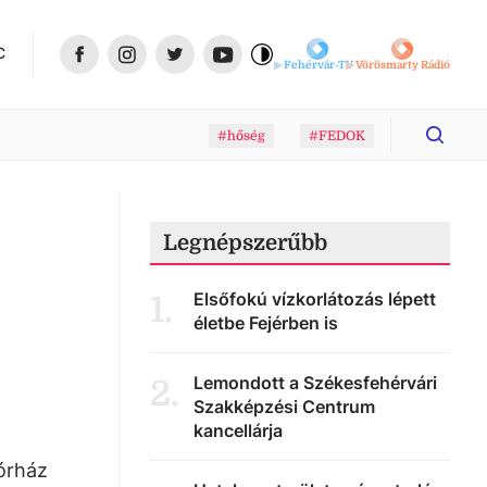
C
Fehérvár-TV
Vörösmarty Rádió
#hőség
#FEDOK
Legnépszerűbb
Elsőfokú vízkorlátozás lépett
1
.
életbe Fejérben is
Lemondott a Székesfehérvári
2
.
Szakképzési Centrum
kancellárja
órház