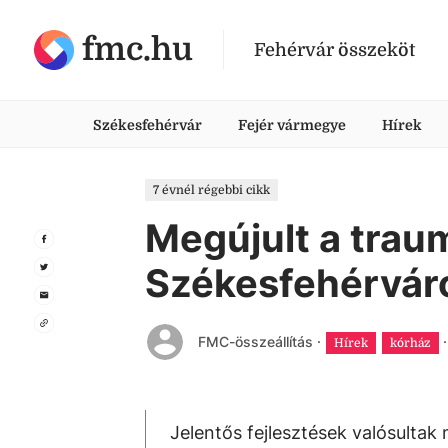
fmc.hu
Fehérvár összeköt
Székesfehérvár
Fejér vármegye
Hírek
7 évnél régebbi cikk
Megújult a trau
Székesfehérvár
FMC-összeállítás
·
·
Hírek
kórház
Jelentős fejlesztések valósulta