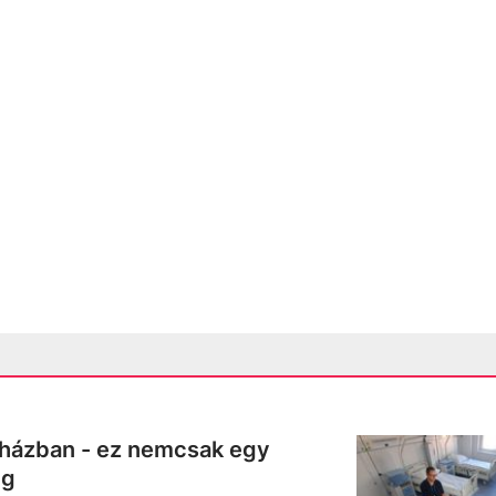
órházban - ez nemcsak egy
ég