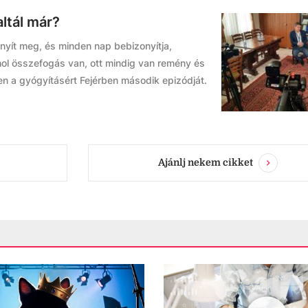
altál már?
yít meg, és minden nap bebizonyítja,
hol összefogás van, ott mindig van remény és
en a gyógyításért Fejérben második epizódját.
Ajánlj nekem cikket