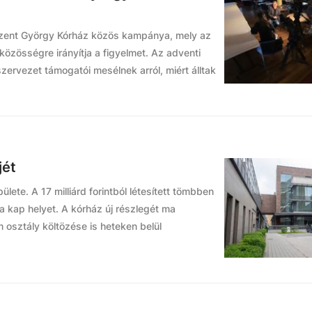
 Szent György Kórház közös kampánya, mely az
közösségre irányítja a figyelmet. Az adventi
ervezet támogatói mesélnek arról, miért álltak
jét
ete. A 17 milliárd forintból létesített tömbben
ia kap helyet. A kórház új részlegét ma
 osztály költözése is heteken belül