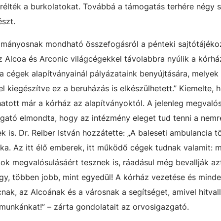
serélték a burkolatokat. Továbbá a támogatás terhére négy
szt.
mányosnak mondható összefogásról a pénteki sajtótájékoz
z Alcoa és Arconic világcégekkel távolabbra nyúlik a kórhá
a cégek alapítványainál pályázataink benyújtására, melye
 kiegészítve ez a beruházás is elkészülhetett.” Kiemelte, 
hatott már a kórház az alapítványoktól. A jelenleg megvalós
zgató elmondta, hogy az intézmény eleget tud tenni a nem
ek is. Dr. Reiber István hozzátette: „A baleseti ambulancia t
ka. Az itt élő emberek, itt működő cégek tudnak valamit: 
mok megvalósulásáért tesznek is, ráadásul még bevallják az
gy, többen jobb, mint egyedül! A kórház vezetése és mind
ak, az Alcoának és a városnak a segítséget, amivel hitval
munkánkat!” – zárta gondolatait az orvosigazgató.