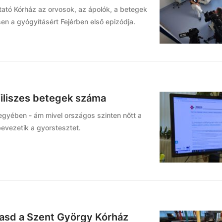
ató Kórház az orvosok, az ápolók, a betegek
n a gyógyításért Fejérben első epizódja.
filiszes betegek száma
egyében - ám mivel országos szinten nőtt a
evezetik a gyorstesztet.
asd a Szent György Kórház