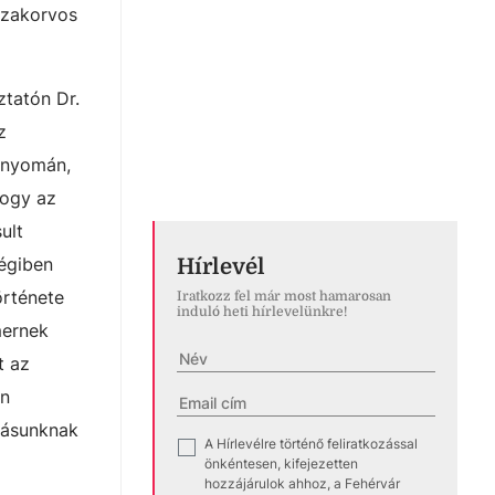
 szakorvos
tatón Dr.
z
k nyomán,
hogy az
ult
régiben
Hírlevél
örténete
Iratkozz fel már most hamarosan
induló heti hírlevelünkre!
mernek
t az
en
lásunknak
A Hírlevélre történő feliratkozással
✓
önkéntesen, kifejezetten
hozzájárulok ahhoz, a Fehérvár