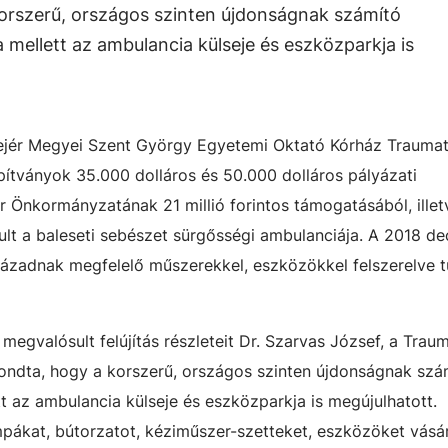
orszerű, országos szinten újdonságnak számító
 mellett az ambulancia külseje és eszközparkja is
Fejér Megyei Szent György Egyetemi Oktató Kórház Traumat
pítványok 35.000 dolláros és 50.000 dolláros pályázati
 Önkormányzatának 21 millió forintos támogatásából, illet
ult a baleseti sebészet sürgősségi ambulanciája. A 2018 d
 századnak megfelelő műszerekkel, eszközökkel felszerelve t
megvalósult felújítás részleteit Dr. Szarvas József, a Trau
ondta, hogy a korszerű, országos szinten újdonságnak szá
t az ambulancia külseje és eszközparkja is megújulhatott.
ákat, bútorzatot, kéziműszer-szetteket, eszközöket vásár