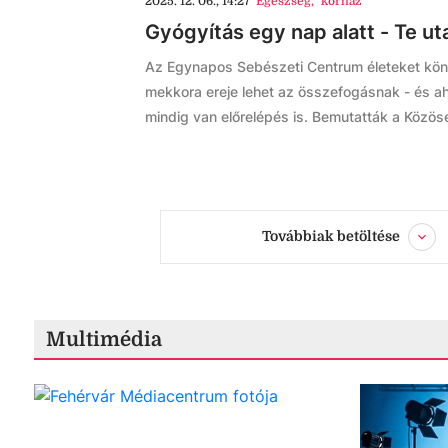
2025. 12. 06., 14:27
Egészség
,
kórház
Gyógyítás egy nap alatt - Te ut
Az Egynapos Sebészeti Centrum életeket könn
mekkora ereje lehet az összefogásnak - és a
mindig van előrelépés is. Bemutatták a Közös
Továbbiak betöltése
Multimédia