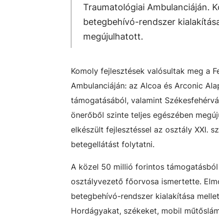
Traumatológiai Ambulanciáján. K
betegbehívó-rendszer kialakítása
megújulhatott.
Komoly fejlesztések valósultak meg a 
Ambulanciáján: az Alcoa és Arconic Ala
támogatásából, valamint Székesfehérvár
önerőből szinte teljes egészében megúj
elkészült fejlesztéssel az osztály XXI.
betegellátást folytatni.
A közel 50 millió forintos támogatásból 
osztályvezető főorvosa ismertette. Elm
betegbehívó-rendszer kialakítása mellet
Hordágyakat, székeket, mobil műtőslámp