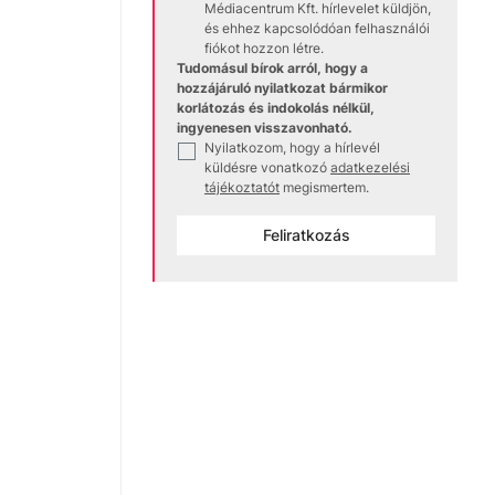
Médiacentrum Kft. hírlevelet küldjön,
és ehhez kapcsolódóan felhasználói
fiókot hozzon létre.
Tudomásul bírok arról, hogy a
hozzájáruló nyilatkozat bármikor
korlátozás és indokolás nélkül,
ingyenesen visszavonható.
Nyilatkozom, hogy a hírlevél
✓
küldésre vonatkozó
adatkezelési
tájékoztatót
megismertem.
Feliratkozás