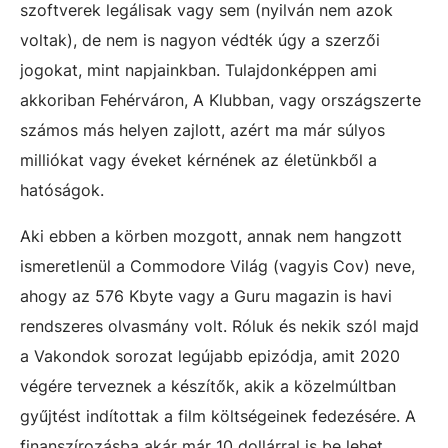
szoftverek legálisak vagy sem (nyilván nem azok
voltak), de nem is nagyon védték úgy a szerzői
jogokat, mint napjainkban. Tulajdonképpen ami
akkoriban Fehérváron, A Klubban, vagy országszerte
számos más helyen zajlott, azért ma már súlyos
milliókat vagy éveket kérnének az életünkből a
hatóságok.
Aki ebben a körben mozgott, annak nem hangzott
ismeretlenül a Commodore Világ (vagyis Cov) neve,
ahogy az 576 Kbyte vagy a Guru magazin is havi
rendszeres olvasmány volt. Róluk és nekik szól majd
a Vakondok sorozat legújabb epizódja, amit 2020
végére terveznek a készítők, akik a közelmúltban
gyűjtést indítottak a film költségeinek fedezésére. A
finanszírozásba akár már 10 dollárral is be lehet