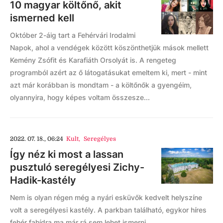
10 magyar költőnő, akit
ismerned kell
Október 2-áig tart a Fehérvári Irodalmi
Napok, ahol a vendégek között köszönthetjük mások mellett
Kemény Zsófit és Karafiáth Orsolyát is. A rengeteg
programból azért az ő látogatásukat emeltem ki, mert - mint
azt már korábban is mondtam - a költőnők a gyengéim,
olyannyira, hogy képes voltam összesze...
2022. 07. 18., 06:24
Kult
,
Seregélyes
Így néz ki most a lassan
pusztuló seregélyesi Zichy-
Hadik-kastély
Nem is olyan régen még a nyári esküvők kedvelt helyszíne
volt a seregélyesi kastély. A parkban található, egykor híres
fehér fahídra ma már rá sem lehet ismerni.