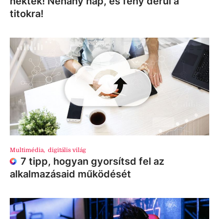
nektek! Néhány nap, és fény derül a
titokra!
Multimédia
,
digitális világ
7 tipp, hogyan gyorsítsd fel az
alkalmazásaid működését