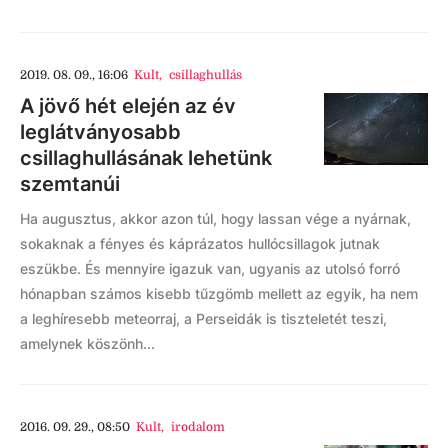
2019. 08. 09., 16:06
Kult
,
csillaghullás
A jövő hét elején az év
leglátványosabb
csillaghullásának lehetünk
szemtanúi
Ha augusztus, akkor azon túl, hogy lassan vége a nyárnak,
sokaknak a fényes és káprázatos hullócsillagok jutnak
eszükbe. És mennyire igazuk van, ugyanis az utolsó forró
hónapban számos kisebb tűzgömb mellett az egyik, ha nem
a leghíresebb meteorraj, a Perseidák is tiszteletét teszi,
amelynek köszönh...
2016. 09. 29., 08:50
Kult
,
irodalom