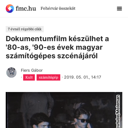
fmc.hu
Fehérvár összeköt
7 évnél régebbi cikk
Dokumentumfilm készülhet a
'80-as, '90-es évek magyar
számítógépes szcénájáról
Fiers Gábor
·
·
2019. 05. 01., 14:17
Kult
számítógép
Youtube/Moleman