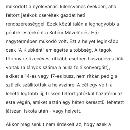
működött a nyolcvanas, kilencvenes években, ahol
feltört játékok cseréltek gazdát heti
rendszerességgel. Ezek közül talán a legnagyobb a
péntek esténként a Köfém Művelődési Ház
nagytermében működő volt. Ezt a helyet leginkább
csak "A Klubként" emlegette a többség. A tagok
többnyire tizenéves, ritkább esetben huszonéves fiúk
voltak (a lányok száma a nulla felé konvergált),
akiket a 14-es vagy 17-es busz, nem ritkán pedig a
szüleik szállították a helyszínre. A cél egy volt: a
lehető legtöbb új, frissen feltört játékkal hazatérni az
este végén, amiket aztán egy héten keresztül lehetett
játszani iskola után - vagy helyett.
Akkor még senkit nem érdekelt az, hogy ezek a