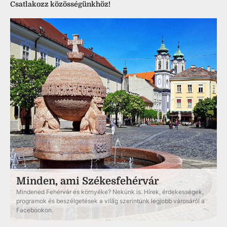
Csatlakozz közösségünkhöz!
Minden, ami Székesfehérvár
Mindened Fehérvár és környéke? Nekünk is. Hírek, érdekességek,
programok és beszélgetések a világ szerintünk legjobb városáról a
Facebookon.