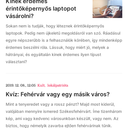
Kinek érdemes
érintőképernyős laptopot
vásárolni?
Sokan nem is tudják, hogy léteznek érintőképernyős
laptopok. Pedig nem újkeletű megoldásról van szó. Ráadásul
egyre népszerűbb is a felhasználók körében, így mindenképp
érdemes beszélni róla. Lássuk, hogy miért jó, melyek a
hátrányai, és egyáltalán kinek érdemes ilyen típust
választani?
2019. 12. 08., 12:05
Kult
,
lokálpatrióta
Kvíz: Fehérvár vagy egy másik város?
Mint a tenyeredet vagy a rossz pénzt? Majd most kiderül,
valójában mennyire ismered Székesfehérvárt. Íme tizenhárom
kép, ami vagy kedvenc városunkban készült, vagy nem. Az
biztos, hogy némelyik zavarba ejtően fehérvárinak tűnik.