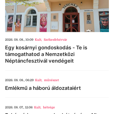
2026. 08. 08., 10:09
Kult
,
Székesfehérvár
Egy kosárnyi gondoskodás - Te is
támogathatod a Nemzetközi
Néptáncfesztivál vendégeit
2026. 08. 08., 06:29
Kult
,
művészet
Emlékmű a háború áldozataiért
2026. 08. 07., 12:06
Kult
,
hétvége