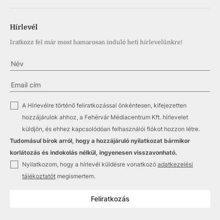
Hírlevél
Iratkozz fel már most hamarosan induló heti hírlevelünkre!
✓
A Hírlevélre történő feliratkozással önkéntesen, kifejezetten
hozzájárulok ahhoz, a Fehérvár Médiacentrum Kft. hírlevelet
küldjön, és ehhez kapcsolódóan felhasználói fiókot hozzon létre.
Tudomásul bírok arról, hogy a hozzájáruló nyilatkozat bármikor
korlátozás és indokolás nélkül, ingyenesen visszavonható.
✓
Nyilatkozom, hogy a hírlevél küldésre vonatkozó
adatkezelési
tájékoztatót
megismertem.
Feliratkozás