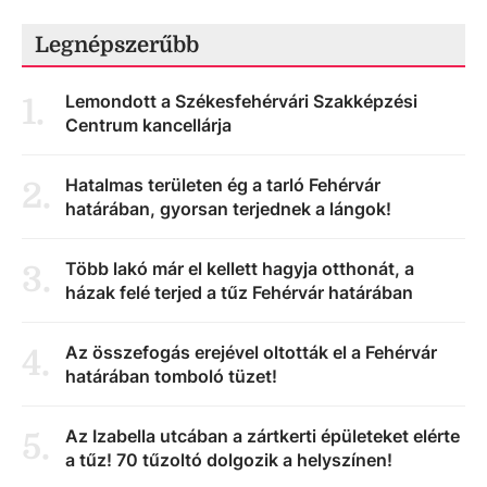
Legnépszerűbb
Lemondott a Székesfehérvári Szakképzési
1
.
Centrum kancellárja
Hatalmas területen ég a tarló Fehérvár
2
.
határában, gyorsan terjednek a lángok!
Több lakó már el kellett hagyja otthonát, a
3
.
házak felé terjed a tűz Fehérvár határában
Az összefogás erejével oltották el a Fehérvár
4
.
határában tomboló tüzet!
Az Izabella utcában a zártkerti épületeket elérte
5
.
a tűz! 70 tűzoltó dolgozik a helyszínen!