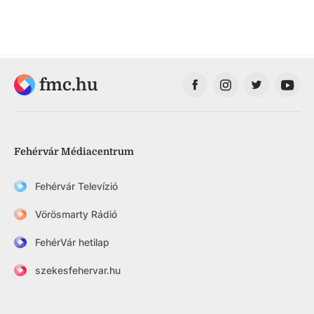
fmc.hu
Fehérvár Médiacentrum
Fehérvár Televízió
Vörösmarty Rádió
FehérVár hetilap
szekesfehervar.hu