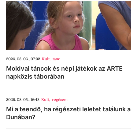
2026. 08. 06., 07:32
Kult
,
tánc
Moldvai táncok és népi játékok az ARTE
napközis táborában
2026. 08. 05., 16:43
Kult
,
régészet
Mi a teendő, ha régészeti leletet találunk a
Dunában?