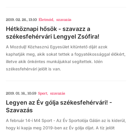
2019. 02. 26., 13:10
Életmód
,
szavazás
Hétköznapi hősök - szavazz a
székesfehérvári Lengyel Zsófira!
A Mozdulj! Közhasznú Egyesület kitüntető díját azok
kaphatják meg, akik sokat tettek a fogyatékossággal élőkért,
illetve akik önkéntes munkájukkal segítettek. Idén
székesfehérvári jelölt is van.
2019. 01. 16., 10:59
Sport
,
szavazás
Legyen az Év gólja székesfehérvári! -
Szavazás
A február 14-i M4 Sport - Az Év Sportolója Gálán az is kiderül,
hogy ki kapja meg 2019-ben az Év gólja díjat. A tíz jelölt