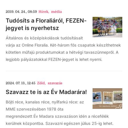
2019. 04. 24., 08:59
Hírek
,
média
Tudósíts a Floraliáról, FEZEN-
jegyet is nyerhetsz
Általános és középiskolások tudósításait
várja az Online Floralia. Két-három fős csapatok készíthetnek
kötetlen műfajú produktumokat a hétvégi tavaszünnepről. A
legjobb pályázatokkal FEZEN-jegyet is lehet nyerni.
2024. 07. 13., 12:45
Zöld
,
szavazás
Szavazz te is az Év Madarára!
Böjti réce, kanalas réce, nyílfarkú réce: az
MME szervezésében 1978 óta
megrendezett Év Madara szavazáson idén a récefélék
kerülnek központba. Szavazni egészen július 25-ig lehet.