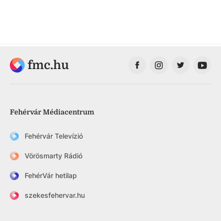
fmc.hu
Fehérvár Médiacentrum
Fehérvár Televízió
Vörösmarty Rádió
FehérVár hetilap
szekesfehervar.hu