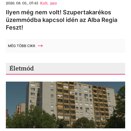
2026. 08. 05., 07:45
Kult
,
jazz
Ilyen még nem volt! Szupertakarékos
üzemmódba kapcsol idén az Alba Regia
Feszt!
MÉG TÖBB CIKK
Életmód