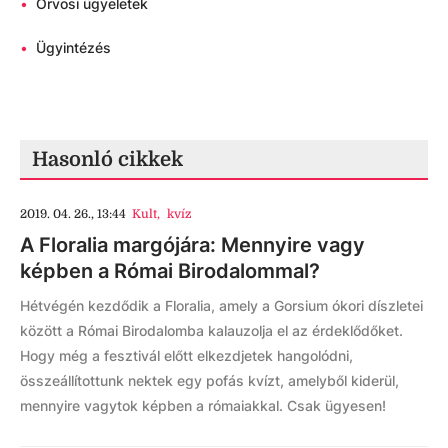
•
Orvosi ügyeletek
•
Ügyintézés
Hasonló cikkek
2019. 04. 26., 13:44
Kult
,
kvíz
A Floralia margójára: Mennyire vagy
képben a Római Birodalommal?
Hétvégén kezdődik a Floralia, amely a Gorsium ókori díszletei
között a Római Birodalomba kalauzolja el az érdeklődőket.
Hogy még a fesztivál előtt elkezdjetek hangolódni,
összeállítottunk nektek egy pofás kvízt, amelyből kiderül,
mennyire vagytok képben a rómaiakkal. Csak ügyesen!