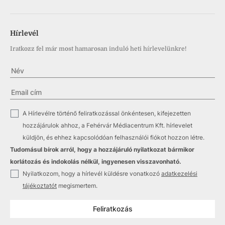
Hírlevél
Iratkozz fel már most hamarosan induló heti hírlevelünkre!
✓
A Hírlevélre történő feliratkozással önkéntesen, kifejezetten
hozzájárulok ahhoz, a Fehérvár Médiacentrum Kft. hírlevelet
küldjön, és ehhez kapcsolódóan felhasználói fiókot hozzon létre.
Tudomásul bírok arról, hogy a hozzájáruló nyilatkozat bármikor
korlátozás és indokolás nélkül, ingyenesen visszavonható.
✓
Nyilatkozom, hogy a hírlevél küldésre vonatkozó
adatkezelési
tájékoztatót
megismertem.
Feliratkozás