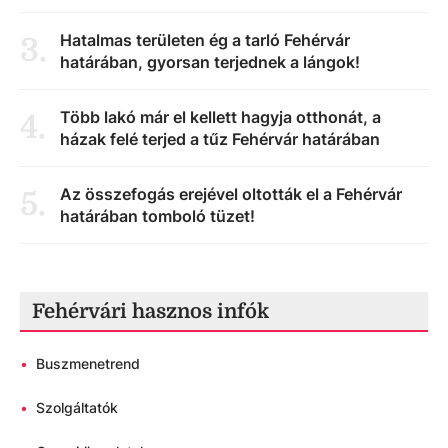
Hatalmas területen ég a tarló Fehérvár
3
.
határában, gyorsan terjednek a lángok!
Több lakó már el kellett hagyja otthonát, a
4
.
házak felé terjed a tűz Fehérvár határában
Az összefogás erejével oltották el a Fehérvár
5
.
határában tomboló tüzet!
Fehérvári hasznos infók
•
Buszmenetrend
•
Szolgáltatók