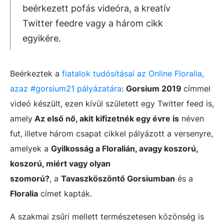
beérkezett pofás videóra, a kreatív
Twitter feedre vagy a három cikk
egyikére.
Beérkeztek a
fiatalok tudósításai az Online Floralia,
azaz #gorsium21 pályázatára
:
Gorsium 2019
címmel
videó készült, ezen kívül született egy Twitter feed is,
amely
Az első nő, akit kifizetnék egy évre is
néven
fut
,
illetve három csapat cikkel pályázott a versenyre,
amelyek a
Gyilkosság a Floralián, avagy koszorú,
koszorú, miért vagy olyan
szomorú?
, a
Tavaszköszöntő Gorsiumban
és a
Floralia
címet kapták.
A szakmai zsűri mellett természetesen közönség is