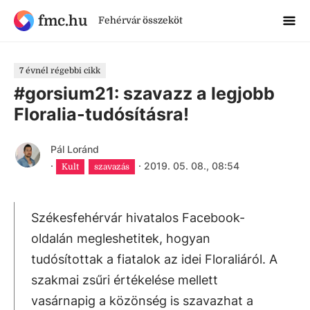
fmc.hu
Fehérvár összeköt
7 évnél régebbi cikk
#gorsium21: szavazz a legjobb
Floralia-tudósításra!
Pál Loránd
·
·
2019. 05. 08., 08:54
Kult
szavazás
Székesfehérvár hivatalos Facebook-
oldalán megleshetitek, hogyan
tudósítottak a fiatalok az idei Floraliáról. A
szakmai zsűri értékelése mellett
vasárnapig a közönség is szavazhat a