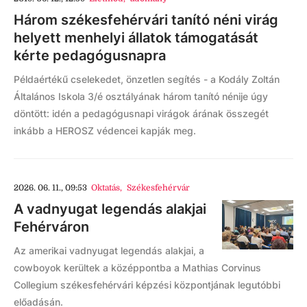
Három székesfehérvári tanító néni virág
helyett menhelyi állatok támogatását
kérte pedagógusnapra
Példaértékű cselekedet, önzetlen segítés - a Kodály Zoltán
Általános Iskola 3/é osztályának három tanító nénije úgy
döntött: idén a pedagógusnapi virágok árának összegét
inkább a HEROSZ védencei kapják meg.
2026. 06. 11., 09:53
Oktatás
,
Székesfehérvár
A vadnyugat legendás alakjai
Fehérváron
Az amerikai vadnyugat legendás alakjai, a
cowboyok kerültek a középpontba a Mathias Corvinus
Collegium székesfehérvári képzési központjának legutóbbi
előadásán.