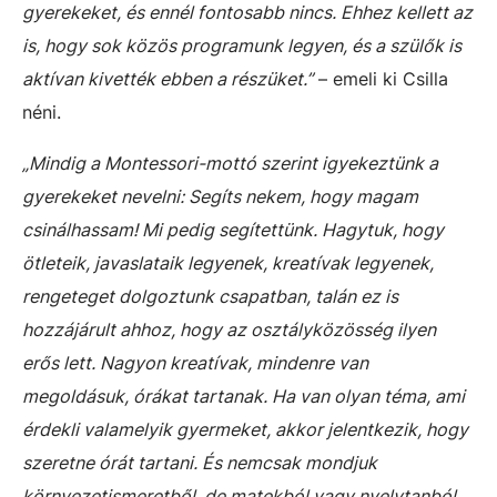
gyerekeket, és ennél fontosabb nincs. Ehhez kellett az
is, hogy sok közös programunk legyen, és a szülők is
aktívan kivették ebben a részüket.”
– emeli ki Csilla
néni.
„Mindig a Montessori-mottó szerint igyekeztünk a
gyerekeket nevelni: Segíts nekem, hogy magam
csinálhassam! Mi pedig segítettünk. Hagytuk, hogy
ötleteik, javaslataik legyenek, kreatívak legyenek,
rengeteget dolgoztunk csapatban, talán ez is
hozzájárult ahhoz, hogy az osztályközösség ilyen
erős lett. Nagyon kreatívak, mindenre van
megoldásuk, órákat tartanak. Ha van olyan téma, ami
érdekli valamelyik gyermeket, akkor jelentkezik, hogy
szeretne órát tartani. És nemcsak mondjuk
környezetismeretből, de matekból vagy nyelvtanból