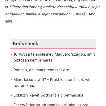
is. Hihetetlen élmény, amikor visszalátjuk tőlük a saját
dolgainkat, halljuk a saját szavainkat.”
– meséli Andi
néni.
Kedvencek
10 furcsa településnév Magyarországon, amit
biztosan nem ismersz
Pomelo, az immunrendszer őre
Miért lassú a wifi? - Praktikus tanácsok wifi
routerekhez
Exkluzív kávét pottyant a cibetmacska
Fehérvár legtutibb randihelyei, ahol szinte