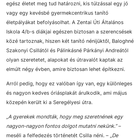
egész életet meg tud határozni, kis túlzással egy jó
vagy egy kevésbé gyermekcentrikus tanító
életpályákat befolyásolhat. A Zentai Úti Általános
Iskola 4/b-s diákjai egészen biztosan a szerencsések
közé tartoznak, hiszen két tanító nénijüktől, Baloghné
Szakonyi Csillától és Pálinkásné Párkányi Andreától
olyan szeretetet, alapokat és útravalót kaptak az
elmúlt négy évben, amire biztosan lehet építkezni.
Arról pedig, hogy ez valóban így van, egy különleges
és nagyon kedves óriásplakát árulkodik, ami május
közepén került ki a Seregélyesi útra.
„A gyerekek mondták, hogy meg szeretnének egy
nagyon-nagyon fontos dolgot mutatni nekünk.”
–
meséli a felfedezés történetét Csilla néni. –
„De