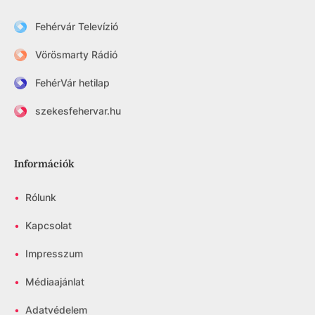
Fehérvár Televízió
Vörösmarty Rádió
FehérVár hetilap
szekesfehervar.hu
Információk
•
Rólunk
•
Kapcsolat
•
Impresszum
•
Médiaajánlat
•
Adatvédelem