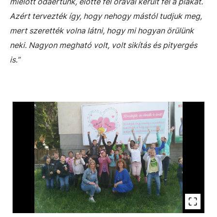
mielőtt odaértünk, előtte fél órával került fel a plakát.
Azért tervezték így, hogy nehogy mástól tudjuk meg,
mert szerették volna látni, hogy mi hogyan örülünk
neki. Nagyon megható volt, volt sikítás és pityergés
is.”