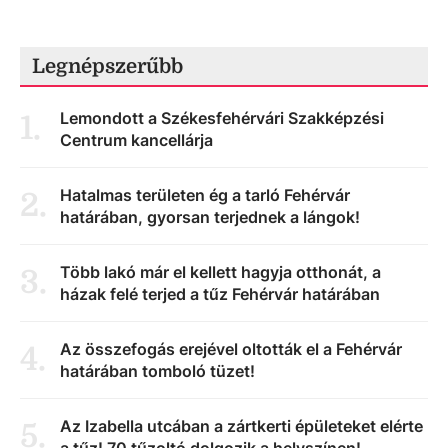
Legnépszerűbb
Lemondott a Székesfehérvári Szakképzési
1
.
Centrum kancellárja
Hatalmas területen ég a tarló Fehérvár
2
.
határában, gyorsan terjednek a lángok!
Több lakó már el kellett hagyja otthonát, a
3
.
házak felé terjed a tűz Fehérvár határában
Az összefogás erejével oltották el a Fehérvár
4
.
határában tomboló tüzet!
Az Izabella utcában a zártkerti épületeket elérte
5
.
a tűz! 70 tűzoltó dolgozik a helyszínen!