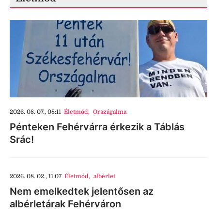
2026. 08. 07., 08:11
Életmód
,
Országalma
Pénteken Fehérvárra érkezik a Táblás
Srác!
2026. 08. 02., 11:07
Életmód
,
albérlet
Nem emelkedtek jelentősen az
albérletárak Fehérváron