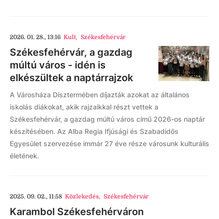
2026. 01. 28., 13:16
Kult
,
Székesfehérvár
Székesfehérvár, a gazdag
múltú város - idén is
elkészültek a naptárrajzok
A Városháza Dísztermében díjazták azokat az általános
iskolás diákokat, akik rajzaikkal részt vettek a
Székesfehérvár, a gazdag múltú város című 2026-os naptár
készítésében. Az Alba Regia Ifjúsági és Szabadidős
Egyesület szervezése immár 27 éve része városunk kulturális
életének.
2025. 09. 02., 11:58
Közlekedés
,
Székesfehérvár
Karambol Székesfehérváron