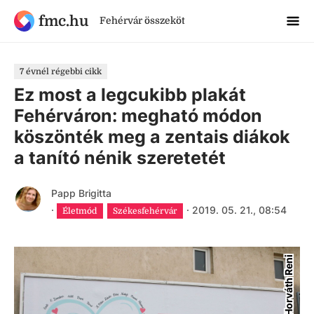
fmc.hu
Fehérvár összeköt
7 évnél régebbi cikk
Ez most a legcukibb plakát
Fehérváron: megható módon
köszönték meg a zentais diákok
a tanító nénik szeretetét
Papp Brigitta
·
·
2019. 05. 21., 08:54
Életmód
Székesfehérvár
Horváth Reni