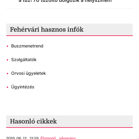
Fehérvári hasznos infók
•
Buszmenetrend
•
Szolgáltatók
•
Orvosi ügyeletek
•
Ügyintézés
Hasonló cikkek
2019. 06. 12., 12:59
Életmód
,
adomány