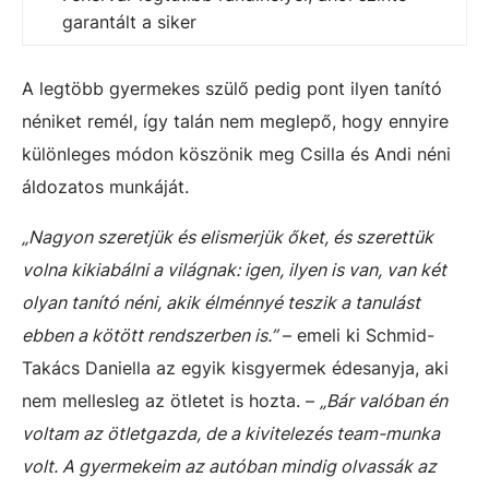
garantált a siker
A legtöbb gyermekes szülő pedig pont ilyen tanító
néniket remél, így talán nem meglepő, hogy ennyire
különleges módon köszönik meg Csilla és Andi néni
áldozatos munkáját.
„Nagyon szeretjük és elismerjük őket, és szerettük
volna kikiabálni a világnak: igen, ilyen is van, van két
olyan tanító néni, akik élménnyé teszik a tanulást
ebben a kötött rendszerben is.”
– emeli ki Schmid-
Takács Daniella az egyik kisgyermek édesanyja, aki
nem mellesleg az ötletet is hozta. –
„Bár valóban én
voltam az ötletgazda, de a kivitelezés team-munka
volt. A gyermekeim az autóban mindig olvassák az