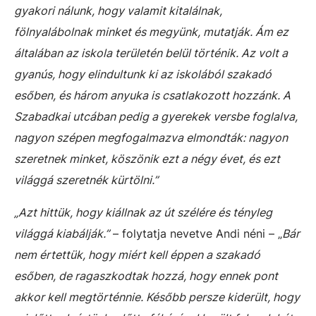
gyakori nálunk, hogy valamit kitalálnak,
fölnyalábolnak minket és megyünk, mutatják. Ám ez
általában az iskola területén belül történik. Az volt a
gyanús, hogy elindultunk ki az iskolából szakadó
esőben, és három anyuka is csatlakozott hozzánk. A
Szabadkai utcában pedig a gyerekek versbe foglalva,
nagyon szépen megfogalmazva elmondták: nagyon
szeretnek minket, köszönik ezt a négy évet, és ezt
világgá szeretnék kürtölni.”
„Azt hittük, hogy kiállnak az út szélére és tényleg
világgá kiabálják.”
– folytatja nevetve Andi néni – „
Bár
nem értettük, hogy miért kell éppen a szakadó
esőben, de ragaszkodtak hozzá, hogy ennek pont
akkor kell megtörténnie. Később persze kiderült, hogy