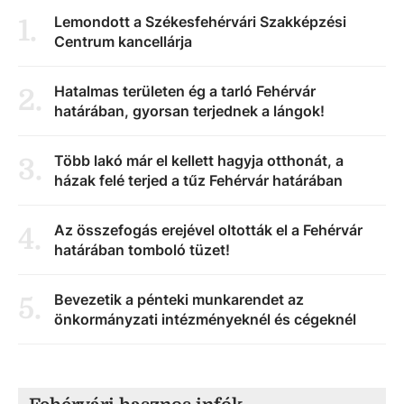
Lemondott a Székesfehérvári Szakképzési
1
.
Centrum kancellárja
Hatalmas területen ég a tarló Fehérvár
2
.
határában, gyorsan terjednek a lángok!
Több lakó már el kellett hagyja otthonát, a
3
.
házak felé terjed a tűz Fehérvár határában
Az összefogás erejével oltották el a Fehérvár
4
.
határában tomboló tüzet!
Bevezetik a pénteki munkarendet az
5
.
önkormányzati intézményeknél és cégeknél