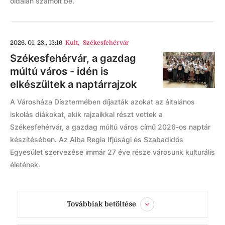
oldalán számolt be.
2026. 01. 28., 13:16
Kult
,
Székesfehérvár
Székesfehérvár, a gazdag
múltú város - idén is
elkészültek a naptárrajzok
A Városháza Dísztermében díjazták azokat az általános
iskolás diákokat, akik rajzaikkal részt vettek a
Székesfehérvár, a gazdag múltú város című 2026-os naptár
készítésében. Az Alba Regia Ifjúsági és Szabadidős
Egyesület szervezése immár 27 éve része városunk kulturális
életének.
Továbbiak betöltése