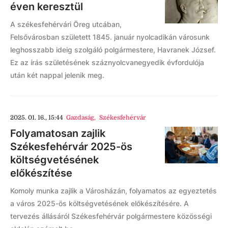
éven keresztül
A székesfehérvári Öreg utcában,
Felsővárosban született 1845. január nyolcadikán városunk
leghosszabb ideig szolgáló polgármestere, Havranek József.
Ez az írás születésének száznyolcvanegyedik évfordulója
után két nappal jelenik meg.
2025. 01. 16., 15:44
Gazdaság
,
Székesfehérvár
Folyamatosan zajlik
Székesfehérvár 2025-ös
költségvetésének
előkészítése
Komoly munka zajlik a Városházán, folyamatos az egyeztetés
a város 2025-ös költségvetésének előkészítésére. A
tervezés állásáról Székesfehérvár polgármestere közösségi