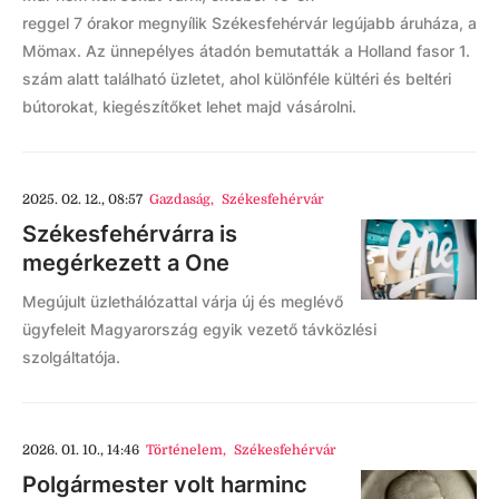
reggel 7 órakor megnyílik Székesfehérvár legújabb áruháza, a
Mömax. Az ünnepélyes átadón bemutatták a Holland fasor 1.
szám alatt található üzletet, ahol különféle kültéri és beltéri
bútorokat, kiegészítőket lehet majd vásárolni.
2025. 02. 12., 08:57
Gazdaság
,
Székesfehérvár
Székesfehérvárra is
megérkezett a One
Megújult üzlethálózattal várja új és meglévő
ügyfeleit Magyarország egyik vezető távközlési
szolgáltatója.
2026. 01. 10., 14:46
Történelem
,
Székesfehérvár
Polgármester volt harminc