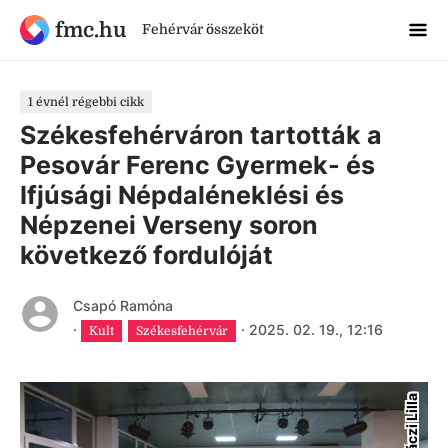
fmc.hu
Fehérvár összeköt
1 évnél régebbi cikk
Székesfehérváron tartották a
Pesovár Ferenc Gyermek- és
Ifjúsági Népdaléneklési és
Népzenei Verseny soron
következő fordulóját
Csapó Ramóna
·
·
2025. 02. 19., 12:16
Kult
Székesfehérvár
Maráczi Lilla