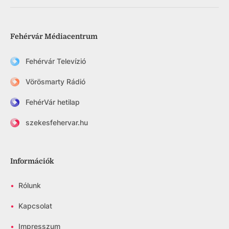
Fehérvár Médiacentrum
Fehérvár Televízió
Vörösmarty Rádió
FehérVár hetilap
szekesfehervar.hu
Információk
•
Rólunk
•
Kapcsolat
•
Impresszum