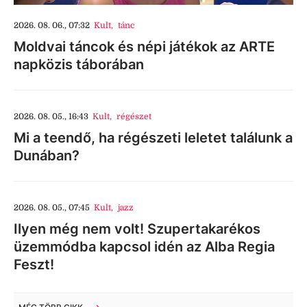
2026. 08. 06., 07:32
Kult
,
tánc
Moldvai táncok és népi játékok az ARTE
napközis táborában
2026. 08. 05., 16:43
Kult
,
régészet
Mi a teendő, ha régészeti leletet találunk a
Dunában?
2026. 08. 05., 07:45
Kult
,
jazz
Ilyen még nem volt! Szupertakarékos
üzemmódba kapcsol idén az Alba Regia
Feszt!