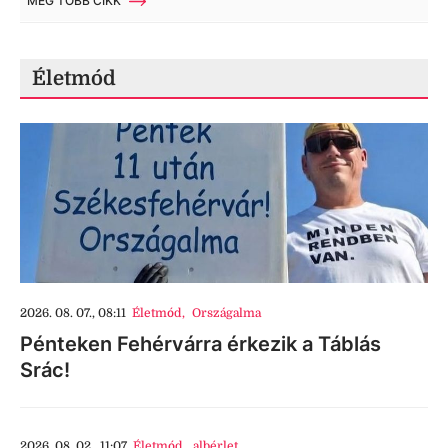
MÉG TÖBB CIKK
Életmód
2026. 08. 07., 08:11
Életmód
,
Országalma
Pénteken Fehérvárra érkezik a Táblás
Srác!
2026. 08. 02., 11:07
Életmód
,
albérlet