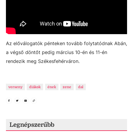
Az előválogatók pénteken tovább folytatódnak Abán,
a végső döntőt pedig március 10-én és 11-én
rendezik meg Székesfehérváron.
verseny
diákok
ének
zene
dal
Legnépszerűbb