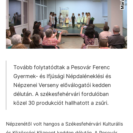
Tovább folytatódtak a Pesovár Ferenc
Gyermek- és Ifjúsági Népdaléneklési és
Népzenei Verseny előválogatói kedden
délután. A székesfehérvári fordulóban
közel 30 produkciót hallhatott a zsűri.
Népzenétől volt hangos a Székesfehérvári Kulturális
és Közösségi Központ kedden délután. A Pesovár