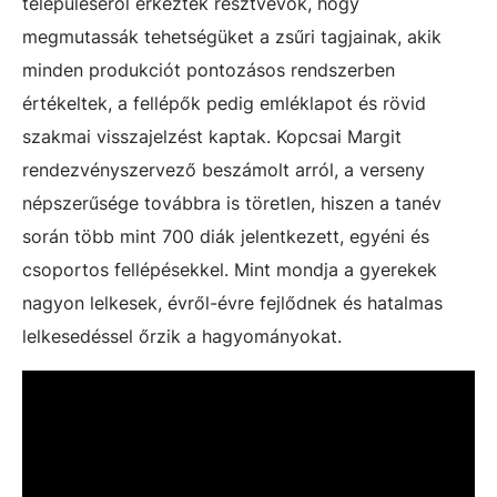
településéről érkeztek résztvevők, hogy
megmutassák tehetségüket a zsűri tagjainak, akik
minden produkciót pontozásos rendszerben
értékeltek, a fellépők pedig emléklapot és rövid
szakmai visszajelzést kaptak. Kopcsai Margit
rendezvényszervező beszámolt arról, a verseny
népszerűsége továbbra is töretlen, hiszen a tanév
során több mint 700 diák jelentkezett, egyéni és
csoportos fellépésekkel. Mint mondja a gyerekek
nagyon lelkesek, évről-évre fejlődnek és hatalmas
lelkesedéssel őrzik a hagyományokat.