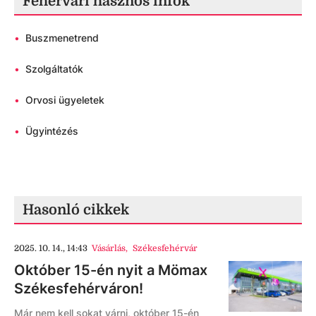
Fehérvári hasznos infók
•
Buszmenetrend
•
Szolgáltatók
•
Orvosi ügyeletek
•
Ügyintézés
Hasonló cikkek
2025. 10. 14., 14:43
Vásárlás
,
Székesfehérvár
Október 15-én nyit a Mömax
Székesfehérváron!
Már nem kell sokat várni, október 15-én