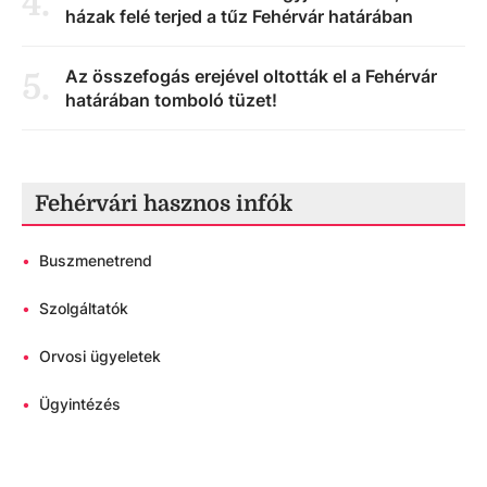
4
.
házak felé terjed a tűz Fehérvár határában
Az összefogás erejével oltották el a Fehérvár
5
.
határában tomboló tüzet!
Fehérvári hasznos infók
•
Buszmenetrend
•
Szolgáltatók
•
Orvosi ügyeletek
•
Ügyintézés