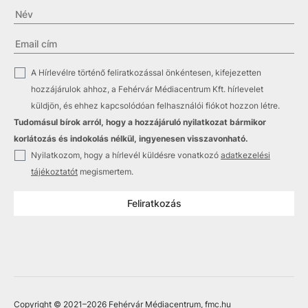
✓
A Hírlevélre történő feliratkozással önkéntesen, kifejezetten
hozzájárulok ahhoz, a Fehérvár Médiacentrum Kft. hírlevelet
küldjön, és ehhez kapcsolódóan felhasználói fiókot hozzon létre.
Tudomásul bírok arról, hogy a hozzájáruló nyilatkozat bármikor
korlátozás és indokolás nélkül, ingyenesen visszavonható.
✓
Nyilatkozom, hogy a hírlevél küldésre vonatkozó
adatkezelési
tájékoztatót
megismertem.
Feliratkozás
Copyright © 2021
–2026
Fehérvár Médiacentrum, fmc.hu