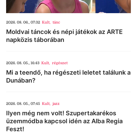
2026. 08. 06., 07:32
Kult
,
tánc
Moldvai táncok és népi játékok az ARTE
napközis táborában
2026. 08. 05., 16:43
Kult
,
régészet
Mi a teendő, ha régészeti leletet találunk a
Dunában?
2026. 08. 05., 07:45
Kult
,
jazz
Ilyen még nem volt! Szupertakarékos
üzemmódba kapcsol idén az Alba Regia
Feszt!