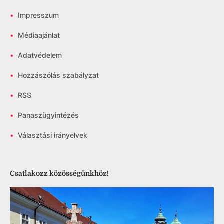
•
Impresszum
•
Médiaajánlat
•
Adatvédelem
•
Hozzászólás szabályzat
•
RSS
•
Panaszügyintézés
•
Választási irányelvek
Csatlakozz közösségünkhöz!