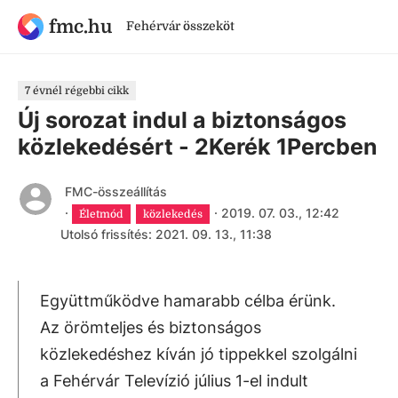
fmc.hu
Fehérvár összeköt
7 évnél régebbi cikk
Új sorozat indul a biztonságos
közlekedésért - 2Kerék 1Percben
FMC-összeállítás
·
·
2019. 07. 03., 12:42
Életmód
közlekedés
Utolsó frissítés: 2021. 09. 13., 11:38
Együttműködve hamarabb célba érünk.
Az örömteljes és biztonságos
közlekedéshez kíván jó tippekkel szolgálni
a Fehérvár Televízió július 1-el indult