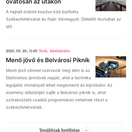
óvatosan az utakon
A hajnali óráktól kezdve köd borította
Székesfehérvárat és Fejér Vármegyét. Délelőtt tisztulhat az
idő.
2025. 05. 28., 11:49
Tech
,
közlekedés
Menő jövő és Belvárosi Piknik
Menő jövő címmel szervezik meg idén is az
Elektromos járművek napját, ahol a technika
legújabb vívmányait lehet megismerni és kipróbálni. Az
esemény délutánján zajlik a Belvárosi piknik is, ahol
szórakoztató családi programokon vehetnek részt a
székesfehérváriak.
Továbbiak betöltése