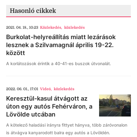
Hasonló cikkek
2021. 04. 18., 10:23
Közlekedés
,
közlekedés
Burkolat-helyreállítás miatt lezárások
lesznek a Szilvamagnál április 19-22.
között
A korlátozások érintik a 40-41-es buszok útvonalát.
2022. 06. 01., 17:01
Videó
,
közlekedés
Keresztül-kasul átvágott az
úton egy autós Fehérváron, a
Lövölde utcában
A kötelező haladási irányra fittyet hányva, több záróvonalon
is átvágva kanyarodott balra egy autós a Lövöldén.