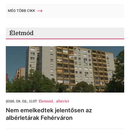
MÉG TÖBB CIKK
Életmód
2026. 08. 02., 11:07
Életmód
,
albérlet
Nem emelkedtek jelentősen az
albérletárak Fehérváron