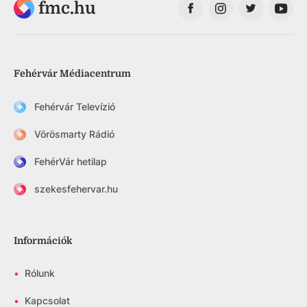
fmc.hu
Fehérvár Médiacentrum
Fehérvár Televízió
Vörösmarty Rádió
FehérVár hetilap
szekesfehervar.hu
Információk
•
Rólunk
•
Kapcsolat