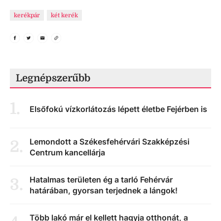
kerékpár
két kerék
Legnépszerűbb
1
.
Elsőfokú vízkorlátozás lépett életbe Fejérben is
Lemondott a Székesfehérvári Szakképzési
2
.
Centrum kancellárja
Hatalmas területen ég a tarló Fehérvár
3
.
határában, gyorsan terjednek a lángok!
Több lakó már el kellett hagyja otthonát, a