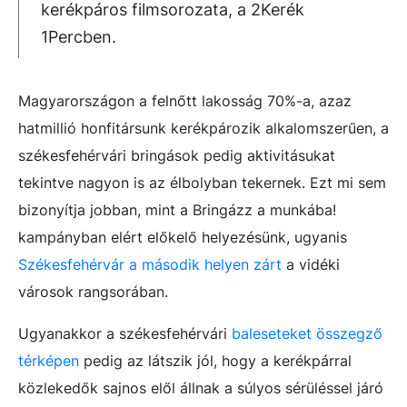
kerékpáros filmsorozata, a 2Kerék
1Percben.
Magyarországon a felnőtt lakosság 70%-a, azaz
hatmillió honfitársunk kerékpározik alkalomszerűen, a
székesfehérvári bringások pedig aktivitásukat
tekintve nagyon is az élbolyban tekernek. Ezt mi sem
bizonyítja jobban, mint a Bringázz a munkába!
kampányban elért előkelő helyezésünk, ugyanis
Székesfehérvár a második helyen zárt
a vidéki
városok rangsorában.
Ugyanakkor a székesfehérvári
baleseteket összegző
térképen
pedig az látszik jól, hogy a kerékpárral
közlekedők sajnos elől állnak a súlyos sérüléssel járó