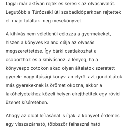
tagjai már aktívan rejtik és keresik az olvasnivalót.
Legutóbb a Túrózsáki úti szabadidőparkban rejtettek
el, majd találtak meg mesekönyvet.
A kihívás nem véletlenül célozza a gyermekeket,
hiszen a könyves kaland célja az olvasás
megszerettetése. Így bárki csatlakozhat a
csoporthoz és a kihíváshoz, a lényeg, ha a
könyvespolcotokon akad olyan általatok szeretett
gyerek- vagy ifjúsági könyv, amelyről azt gondoljátok
más gyerekeknek is örömet okozna, akkor a
lakóhelyetekhez közeli helyen elrejthetitek egy rövid
üzenet kíséretében.
Ahogy az oldal leírásánál is írják: a könyvet érdemes
egy visszazárható, többször felhasználható