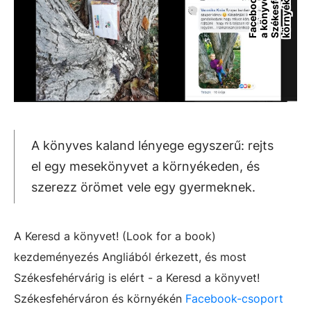
c
-
é
t
e
e
A könyves kaland lényege egyszerű: rejts
el egy mesekönyvet a környékeden, és
szerezz örömet vele egy gyermeknek.
A Keresd a könyvet! (Look for a book)
kezdeményezés Angliából érkezett, és most
Székesfehérvárig is elért - a Keresd a könyvet!
Székesfehérváron és környékén
Facebook-csoport