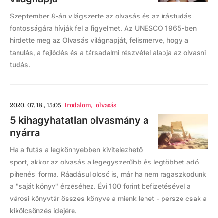
Szeptember 8-án világszerte az olvasás és az írástudás
fontosságára hívják fel a figyelmet. Az UNESCO 1965-ben
hirdette meg az Olvasás világnapját, felismerve, hogy a
tanulás, a fejlődés és a társadalmi részvétel alapja az olvasni
tudás.
2020. 07. 18., 15:05
Irodalom
,
olvasás
5 kihagyhatatlan olvasmány a
nyárra
Ha a futás a legkönnyebben kivitelezhető
sport, akkor az olvasás a legegyszerűbb és legtöbbet adó
pihenési forma. Ráadásul olcsó is, már ha nem ragaszkodunk
a "saját könyv" érzéséhez. Évi 100 forint befizetésével a
városi könyvtár összes könyve a mienk lehet - persze csak a
kikölcsönzés idejére.