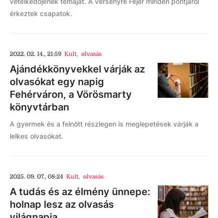
vetélkedőjének témáját. A versenyre Fejér minden pontjáról
érkeztek csapatok.
2022. 02. 14., 21:59
Kult
,
olvasás
Ajándékkönyvekkel várják az
olvasókat egy napig
Fehérváron, a Vörösmarty
könyvtárban
A gyermek és a felnőtt részlegen is meglepetések várják a
lelkes olvasókat.
2025. 09. 07., 08:24
Kult
,
olvasás
A tudás és az élmény ünnepe:
holnap lesz az olvasás
világnapja