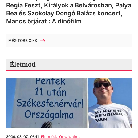
Regia Feszt, Királyok a Belvárosban, Palya
Bea és Szokolay Dongó Balázs koncert,
Mancs őrjárat : A dínófilm
MÉG TÖBB CIKK
Életmód
2026. 08. 07., 08:11
Életmód
,
Országalma