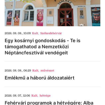
2026. 08. 08., 10:09
Kult
,
Székesfehérvár
Egy kosárnyi gondoskodás - Te is
támogathatod a Nemzetközi
Néptáncfesztivál vendégeit
2026. 08. 08., 06:29
Kult
,
művészet
Emlékmű a háború áldozataiért
2026. 08. 07., 12:06
Kult
,
hétvége
Fehérvári programok a hétvégére: Alba