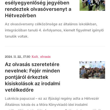
esélyegyenlőség jegyében
rendeztek olvasóversenyt a
Hétvezérben
Az olvasóverseny célközönsége az általános iskolákban,
integrációban tanuló 4. évfolyamos, kiemelt figyelmet igénylő
tanulók voltak.
2024. 11. 22., 17:30
Kult
,
olvasás
Az olvasás szeretetére
nevelnek: Fejér minden
pontjáról érkeztek
kisiskolások az irodalmi
vetélkedőre
Lukrécia papucsai – ez az ifjúsági regény adta a Hétvezér
Általános Iskola és a Móra Könyvkiadó idei irodalmi