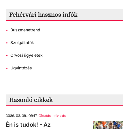
Fehérvári hasznos infók
•
Buszmenetrend
•
Szolgáltatók
•
Orvosi ügyeletek
•
Ügyintézés
Hasonló cikkek
2026. 03. 29., 09:17
Oktatás
,
olvasás
Én is tudok! - Az