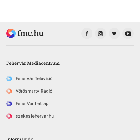
fmc.hu
Fehérvár Médiacentrum
Fehérvár Televízió
Vörösmarty Rádió
FehérVár hetilap
szekesfehervar.hu
Információk