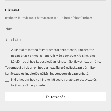
Hírlevél
Iratkozz fel már most hamarosan induló heti hírlevelünkre!
✓
A Hírlevélre történő feliratkozással önkéntesen, kifejezetten
hozzájárulok ahhoz, a Fehérvár Médiacentrum Kft. hírlevelet
küldjön, és ehhez kapcsolódóan felhasználói fiókot hozzon létre.
Tudomásul bírok arról, hogy a hozzájáruló nyilatkozat bármikor
korlátozás és indokolás nélkül, ingyenesen visszavonható.
✓
Nyilatkozom, hogy a hírlevél küldésre vonatkozó
adatkezelési
tájékoztatót
megismertem.
Feliratkozás