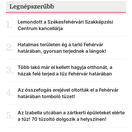
Legnépszerűbb
Lemondott a Székesfehérvári Szakképzési
1
.
Centrum kancellárja
Hatalmas területen ég a tarló Fehérvár
2
.
határában, gyorsan terjednek a lángok!
Több lakó már el kellett hagyja otthonát, a
3
.
házak felé terjed a tűz Fehérvár határában
Az összefogás erejével oltották el a Fehérvár
4
.
határában tomboló tüzet!
Az Izabella utcában a zártkerti épületeket elérte
5
.
a tűz! 70 tűzoltó dolgozik a helyszínen!