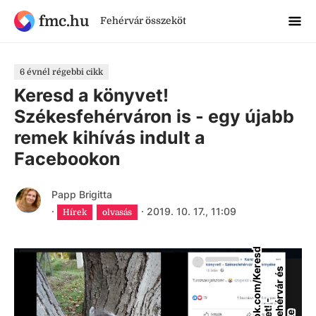
fmc.hu
Fehérvár összeköt
6 évnél régebbi cikk
Keresd a könyvet!
Székesfehérváron is - egy újabb
remek kihívás indult a
Facebookon
Papp Brigitta
·
·
2019. 10. 17., 11:09
Hírek
olvasás
F
a
c
e
b
o
o
k
.
o
m
/
K
e
r
e
s
d
a
k
ö
n
y
v
e
!
S
z
é
k
e
s
f
h
r
v
á
r
é
k
ö
r
n
y
é
k
s