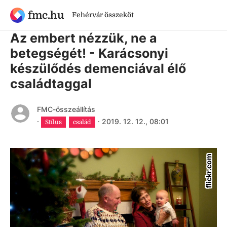
fmc.hu
Fehérvár összeköt
6 évnél régebbi cikk
Az embert nézzük, ne a
betegségét! - Karácsonyi
készülődés demenciával élő
családtaggal
FMC-összeállítás
·
·
2019. 12. 12., 08:01
Stílus
család
flickr.com