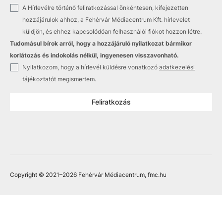
✓
A Hírlevélre történő feliratkozással önkéntesen, kifejezetten
hozzájárulok ahhoz, a Fehérvár Médiacentrum Kft. hírlevelet
küldjön, és ehhez kapcsolódóan felhasználói fiókot hozzon létre.
Tudomásul bírok arról, hogy a hozzájáruló nyilatkozat bármikor
korlátozás és indokolás nélkül, ingyenesen visszavonható.
✓
Nyilatkozom, hogy a hírlevél küldésre vonatkozó
adatkezelési
tájékoztatót
megismertem.
Feliratkozás
Copyright © 2021
–2026
Fehérvár Médiacentrum, fmc.hu