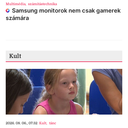
Multimédia
,
számítástechnika
Samsung monitorok nem csak gamerek
számára
Kult
2026. 08. 06., 07:32
Kult
,
tánc