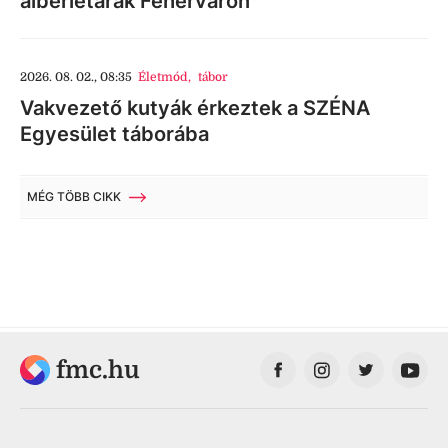
albérletárak Fehérváron
2026. 08. 02., 08:35
Életmód
,
tábor
Vakvezető kutyák érkeztek a SZÉNA
Egyesület táborába
MÉG TÖBB CIKK
fmc.hu