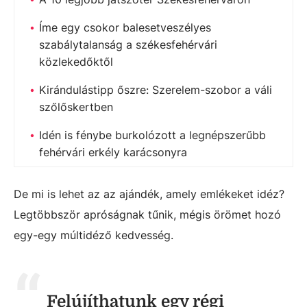
Íme egy csokor balesetveszélyes
szabálytalanság a székesfehérvári
közlekedőktől
Kirándulástipp őszre: Szerelem-szobor a váli
szőlőskertben
Idén is fénybe burkolózott a legnépszerűbb
fehérvári erkély karácsonyra
De mi is lehet az az ajándék, amely emlékeket idéz?
Legtöbbször apróságnak tűnik, mégis örömet hozó
egy-egy múltidéző kedvesség.
Felújíthatunk egy régi