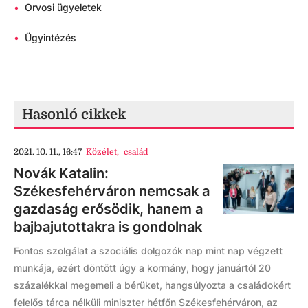
•
Orvosi ügyeletek
•
Ügyintézés
Hasonló cikkek
2021. 10. 11., 16:47
Közélet
,
család
Novák Katalin:
Székesfehérváron nemcsak a
gazdaság erősödik, hanem a
bajbajutottakra is gondolnak
Fontos szolgálat a szociális dolgozók nap mint nap végzett
munkája, ezért döntött úgy a kormány, hogy januártól 20
százalékkal megemeli a bérüket, hangsúlyozta a családokért
felelős tárca nélküli miniszter hétfőn Székesfehérváron, az