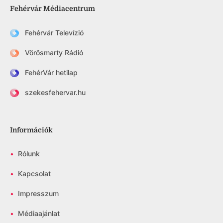
Fehérvár Médiacentrum
Fehérvár Televízió
Vörösmarty Rádió
FehérVár hetilap
szekesfehervar.hu
Információk
•
Rólunk
•
Kapcsolat
•
Impresszum
•
Médiaajánlat