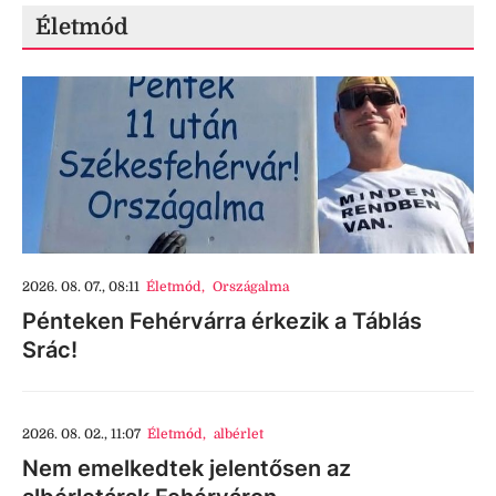
Életmód
2026. 08. 07., 08:11
Életmód
,
Országalma
Pénteken Fehérvárra érkezik a Táblás
Srác!
2026. 08. 02., 11:07
Életmód
,
albérlet
Nem emelkedtek jelentősen az