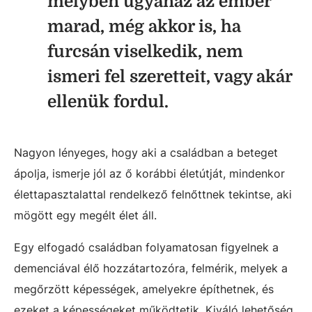
mélyben ugyanaz az ember
marad, még akkor is, ha
furcsán viselkedik, nem
ismeri fel szeretteit, vagy akár
ellenük fordul.
Nagyon lényeges, hogy aki a családban a beteget
ápolja, ismerje jól az ő korábbi életútját, mindenkor
élettapasztalattal rendelkező felnőttnek tekintse, aki
mögött egy megélt élet áll.
Egy elfogadó családban folyamatosan figyelnek a
demenciával élő hozzátartozóra, felmérik, melyek a
megőrzött képességek, amelyekre építhetnek, és
ezeket a képességeket működtetik. Kiváló lehetőség