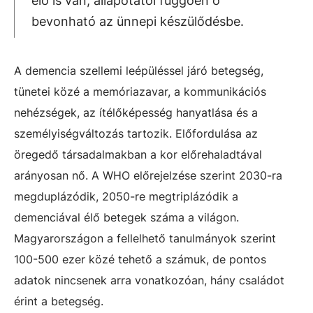
élő is van, állapotától függően ő
bevonható az ünnepi készülődésbe.
A demencia szellemi leépüléssel járó betegség,
tünetei közé a memóriazavar, a kommunikációs
nehézségek, az ítélőképesség hanyatlása és a
személyiségváltozás tartozik. Előfordulása az
öregedő társadalmakban a kor előrehaladtával
arányosan nő. A WHO előrejelzése szerint 2030-ra
megduplázódik, 2050-re megtriplázódik a
demenciával élő betegek száma a világon.
Magyarországon a fellelhető tanulmányok szerint
100-500 ezer közé tehető a számuk, de pontos
adatok nincsenek arra vonatkozóan, hány családot
érint a betegség.