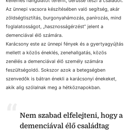
kellemes hangulatot teremt, derűssé teszi a családot.
Az ünnepi vacsora készítésében való segítség, akár
zöldségtisztítás, burgonyahámozás, panírozás, mind
foglalatosságot, „hasznosságérzést” jelent a
demenciával élő számára.
Karácsony este az ünnepi fények és a gyertyagyújtás
mellett a közös éneklés, zenehallgatás, közös
zenélés a demenciával élő személy számára
feszültségoldó. Sokszor azok a betegségben
szenvedők is bátran énekli a karácsonyi énekeket,
akik alig szólalnak meg a hétköznapokban.
Nem szabad elfelejteni, hogy a
demenciával élő családtag