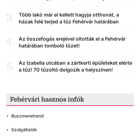
Több lakó már el kellett hagyja otthonát, a
3
.
házak felé terjed a tűz Fehérvár határában
Az összefogás erejével oltották el a Fehérvár
4
.
határában tomboló tüzet!
Az Izabella utcában a zártkerti épületeket elérte
5
.
a tűz! 70 tűzoltó dolgozik a helyszínen!
Fehérvári hasznos infók
•
Buszmenetrend
•
Szolgáltatók