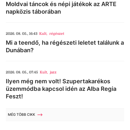
Moldvai táncok és népi játékok az ARTE
napközis táborában
2026. 08. 05., 16:43
Kult
,
régészet
Mi a teendő, ha régészeti leletet találunk a
Dunában?
2026. 08. 05., 07:45
Kult
,
jazz
Ilyen még nem volt! Szupertakarékos
üzemmódba kapcsol idén az Alba Regia
Feszt!
MÉG TÖBB CIKK