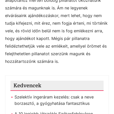
állapotához mérten boldog pillanatot okozhatunk
számára és magunknak is. Ám ne legyenek
elvárásaink ajándékozáskor, mert lehet, hogy nem
tudja kifejezni, mit érez, nem fogja érteni, mi történik
vele, és rövid időn belül nem is fog emlékezni arra,
hogy ajándékot kapott. Mégis pár pillanatra
felidéztethetjük vele az emlékeit, amellyel örömet és
felejthetetlen pillanatot szerzünk magunk és
hozzátartozónk számára is.
Kedvencek
Szelektív ingeráram kezelés: csak a neve
borzasztó, a gyógyhatása fantasztikus
A 10 legjobb játszótér Székesfehérváron