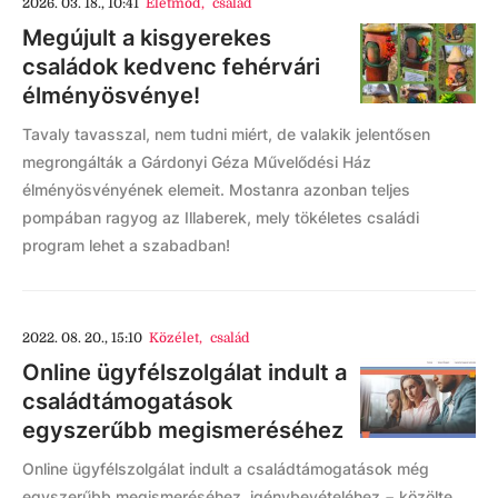
2026. 03. 18., 10:41
Életmód
,
család
Megújult a kisgyerekes
családok kedvenc fehérvári
élményösvénye!
Tavaly tavasszal, nem tudni miért, de valakik jelentősen
megrongálták a Gárdonyi Géza Művelődési Ház
élményösvényének elemeit. Mostanra azonban teljes
pompában ragyog az Illaberek, mely tökéletes családi
program lehet a szabadban!
2022. 08. 20., 15:10
Közélet
,
család
Online ügyfélszolgálat indult a
családtámogatások
egyszerűbb megismeréséhez
Online ügyfélszolgálat indult a családtámogatások még
egyszerűbb megismeréséhez, igénybevételéhez − közölte