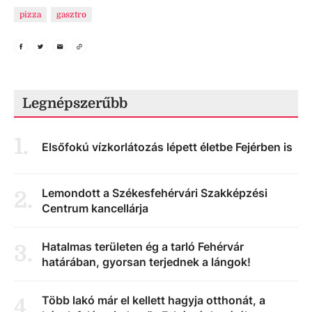
pizza
gasztro
Legnépszerűbb
1
.
Elsőfokú vízkorlátozás lépett életbe Fejérben is
Lemondott a Székesfehérvári Szakképzési
2
.
Centrum kancellárja
Hatalmas területen ég a tarló Fehérvár
3
.
határában, gyorsan terjednek a lángok!
Több lakó már el kellett hagyja otthonát, a
4
.