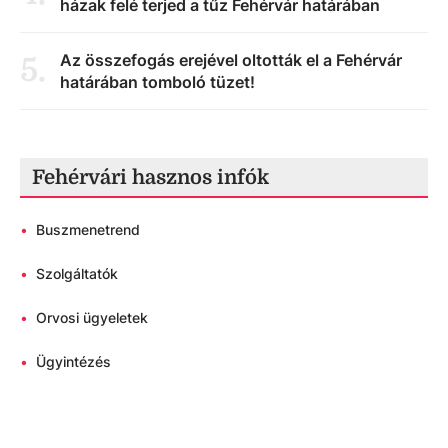
házak felé terjed a tűz Fehérvár határában
Az összefogás erejével oltották el a Fehérvár
5
.
határában tomboló tüzet!
Fehérvári hasznos infók
•
Buszmenetrend
•
Szolgáltatók
•
Orvosi ügyeletek
•
Ügyintézés