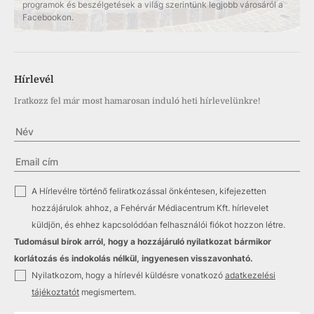
programok és beszélgetések a világ szerintünk legjobb városáról a
Facebookon.
Hírlevél
Iratkozz fel már most hamarosan induló heti hírlevelünkre!
✓
A Hírlevélre történő feliratkozással önkéntesen, kifejezetten
hozzájárulok ahhoz, a Fehérvár Médiacentrum Kft. hírlevelet
küldjön, és ehhez kapcsolódóan felhasználói fiókot hozzon létre.
Tudomásul bírok arról, hogy a hozzájáruló nyilatkozat bármikor
korlátozás és indokolás nélkül, ingyenesen visszavonható.
✓
Nyilatkozom, hogy a hírlevél küldésre vonatkozó
adatkezelési
tájékoztatót
megismertem.