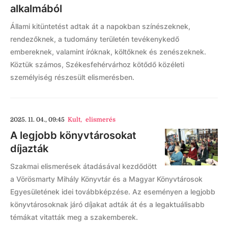
alkalmából
Állami kitüntetést adtak át a napokban színészeknek,
rendezőknek, a tudomány területén tevékenykedő
embereknek, valamint íróknak, költőknek és zenészeknek.
Köztük számos, Székesfehérvárhoz kötődő közéleti
személyiség részesült elismerésben.
2025. 11. 04., 09:45
Kult
,
elismerés
A legjobb könyvtárosokat
díjazták
Szakmai elismerések átadásával kezdődött
a Vörösmarty Mihály Könyvtár és a Magyar Könyvtárosok
Egyesületének idei továbbképzése. Az eseményen a legjobb
könyvtárosoknak járó díjakat adták át és a legaktuálisabb
témákat vitatták meg a szakemberek.