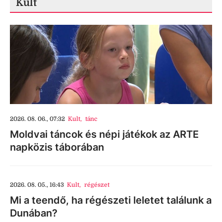
Kult
2026. 08. 06., 07:32
Kult
,
tánc
Moldvai táncok és népi játékok az ARTE
napközis táborában
2026. 08. 05., 16:43
Kult
,
régészet
Mi a teendő, ha régészeti leletet találunk a
Dunában?