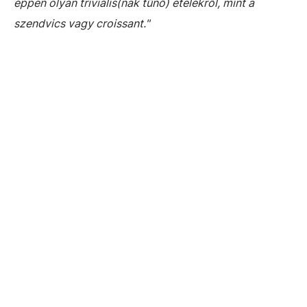
éppen olyan triviális(nak tűnő) ételekről, mint a
szendvics vagy croissant."