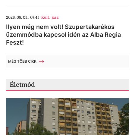
2026. 08. 05., 07:45
Kult
,
jazz
Ilyen még nem volt! Szupertakarékos
üzemmódba kapcsol idén az Alba Regia
Feszt!
MÉG TÖBB CIKK
Életmód