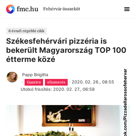
fmc.hu
Fehérvár összeköt
6 évnél régebbi cikk
Székesfehérvári pizzéria is
bekerült Magyarország TOP 100
étterme közé
facebook.com/Pizzadellarossofehervar
Papp Brigitta
·
·
2020. 02. 26., 08:55
Gasztro
elismerés
Utolsó frissítés: 2020. 02. 27., 06:58