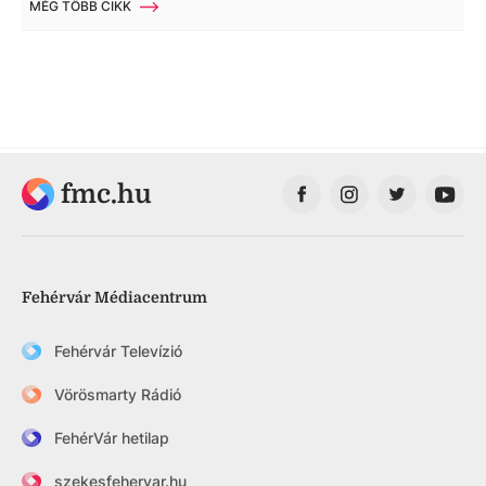
MÉG TÖBB CIKK
fmc.hu
Fehérvár Médiacentrum
Fehérvár Televízió
Vörösmarty Rádió
FehérVár hetilap
szekesfehervar.hu