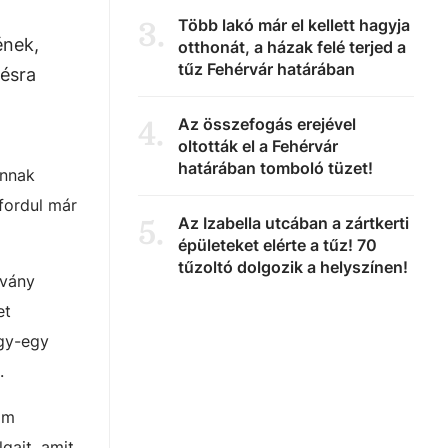
Több lakó már el kellett hagyja
3
.
ének,
otthonát, a házak felé terjed a
tűz Fehérvár határában
désra
Az összefogás erejével
4
.
oltották el a Fehérvár
határában tomboló tüzet!
annak
lfordul már
Az Izabella utcában a zártkerti
5
.
épületeket elérte a tűz! 70
tűzoltó dolgozik a helyszínen!
rvány
et
egy-egy
.
am
gait, amit