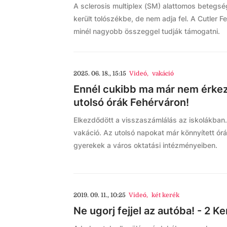
A sclerosis multiplex (SM) alattomos betegsé
került tolószékbe, de nem adja fel. A Cutler 
minél nagyobb összeggel tudják támogatni.
2025. 06. 18., 15:15
Videó
,
vakáció
Ennél cukibb ma már nem érkezik
utolsó órák Fehérváron!
Elkezdődött a visszaszámlálás az iskolákban. 
vakáció. Az utolsó napokat már könnyített órá
gyerekek a város oktatási intézményeiben.
2019. 09. 11., 10:25
Videó
,
két kerék
Ne ugorj fejjel az autóba! - 2 K