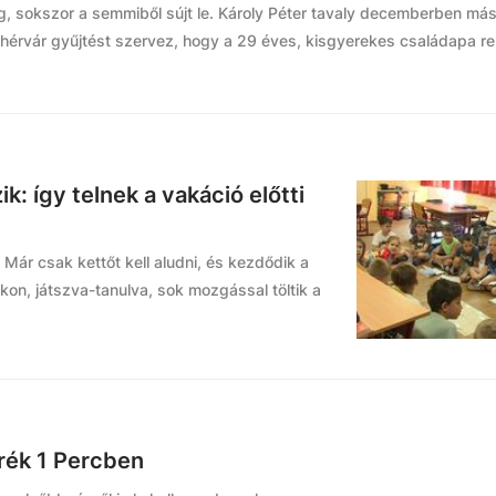
g, sokszor a semmiből sújt le. Károly Péter tavaly decemberben má
Fehérvár gyűjtést szervez, hogy a 29 éves, kisgyerekes családapa reh
: így telnek a vakáció előtti
Már csak kettőt kell aludni, és kezdődik a
kon, játszva-tanulva, sok mozgással töltik a
erék 1 Percben