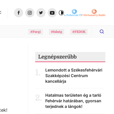
C
Fehérvár-TV
Vörösmarty Rádió
#Forgi
#hőség
#FEDOK
Legnépszerűbb
Lemondott a Székesfehérvári
1
.
Szakképzési Centrum
kancellárja
Hatalmas területen ég a tarló
2
.
Fehérvár határában, gyorsan
terjednek a lángok!
tek!