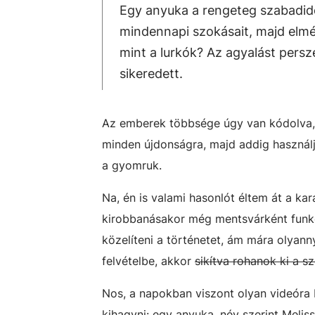
Egy anyuka a rengeteg szabadid
mindennapi szokásait, majd elmélá
mint a lurkók? Az agyalást pers
sikeredett.
Az emberek többsége úgy van kódolva, 
minden újdonságra, majd addig használjá
a gyomruk.
Na, én is valami hasonlót éltem át a k
kirobbanásakor még mentsvárként funkc
közelíteni a történetet, ám mára olyanny
felvételbe, akkor
sikítva rohanok ki a s
Nos, a napokban viszont olyan videóra
kihagyni: egy anyuka, név szerint Melis