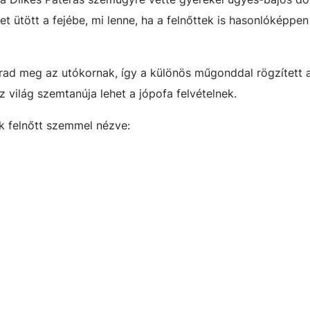
t ütött a fejébe, mi lenne, ha a felnőttek is hasonlóképpen
rad meg az utókornak, így a különös műgonddal rögzített
világ szemtanúja lehet a jópofa felvételnek.
k felnőtt szemmel nézve: