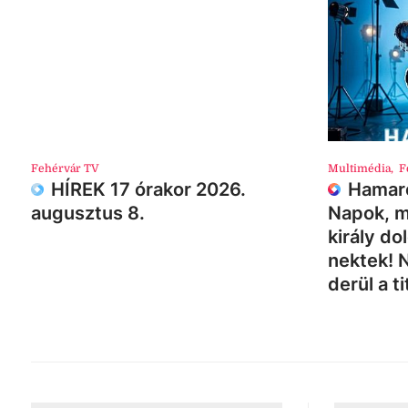
Fehérvár TV
Multimédia
,
F
HÍREK 17 órakor 2026.
Hamaro
augusztus 8.
Napok, m
király do
nektek! 
derül a ti