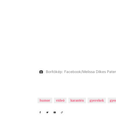
Borítókép: Facebook/Melissa Dilkes Pate
humor
videó
karantén
gyerekek
gye