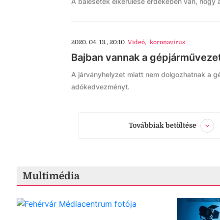
A balesetek elkerülése érdekében van, hogy a
2020. 04. 13., 20:10
Videó
,
koronavírus
Bajban vannak a gépjárművezet
A járványhelyzet miatt nem dolgozhatnak a 
adókedvezményt.
Továbbiak betöltése
Multimédia