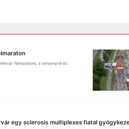
élmaraton
ehérvár Félmaratont, a versenyről és
rvár egy sclerosis multiplexes fiatal gyógykez