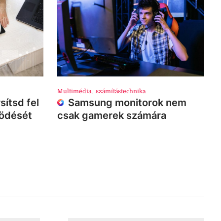
Multimédia
,
számítástechnika
sítsd fel
Samsung monitorok nem
ködését
csak gamerek számára