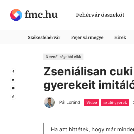
fmc.hu
Fehérvár összeköt
Székesfehérvár
Fejér vármegye
Hírek
6 évnél régebbi cikk
Zseniálisan cuki
gyerekeit imitál
Pál Loránd
·
·
Videó
szülő-gyerek
Ha azt hittétek, hogy már minden