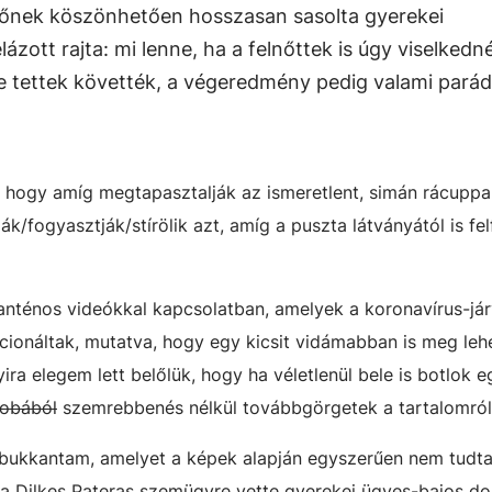
őnek köszönhetően hosszasan sasolta gyerekei
zott rajta: mi lenne, ha a felnőttek is úgy viselkedn
ze tettek követték, a végeredmény pedig valami pará
hogy amíg megtapasztalják az ismeretlent, simán rácupp
k/fogyasztják/stírölik azt, amíg a puszta látványától is fe
aranténos videókkal kapcsolatban, amelyek a koronavírus-já
ionáltak, mutatva, hogy egy kicsit vidámabban is meg leh
ira elegem lett belőlük, hogy ha véletlenül bele is botlok 
zobából
szemrebbenés nélkül továbbgörgetek a tartalomról
 bukkantam, amelyet a képek alapján egyszerűen nem tudt
sa Dilkes Pateras szemügyre vette gyerekei ügyes-bajos dol