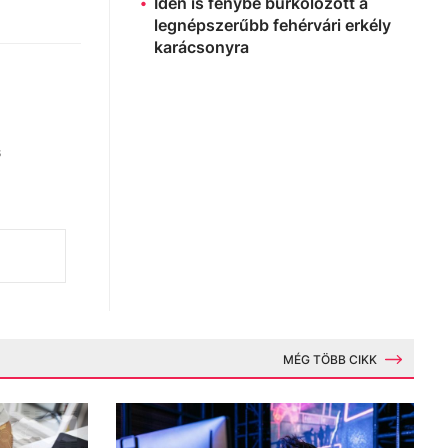
Idén is fénybe burkolózott a
legnépszerűbb fehérvári erkély
karácsonyra
s
MÉG TÖBB CIKK