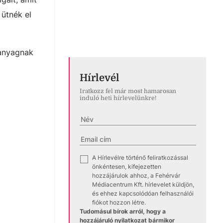
 ütnék el
 anyagnak
Hírlevél
Iratkozz fel már most hamarosan
induló heti hírlevelünkre!
A Hírlevélre történő feliratkozással
✓
önkéntesen, kifejezetten
hozzájárulok ahhoz, a Fehérvár
Médiacentrum Kft. hírlevelet küldjön,
és ehhez kapcsolódóan felhasználói
fiókot hozzon létre.
Tudomásul bírok arról, hogy a
hozzájáruló nyilatkozat bármikor