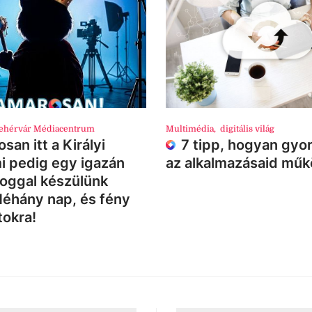
ehérvár Médiacentrum
Multimédia
,
digitális világ
san itt a Királyi
7 tipp, hogyan gyor
i pedig egy igazán
az alkalmazásaid mű
loggal készülünk
Néhány nap, és fény
tokra!