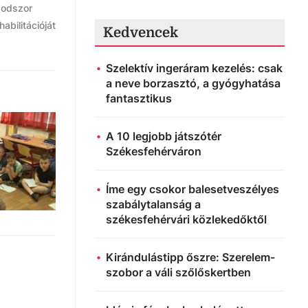
sodszor
abilitációját
Kedvencek
Szelektív ingeráram kezelés: csak
a neve borzasztó, a gyógyhatása
fantasztikus
A 10 legjobb játszótér
Székesfehérváron
Íme egy csokor balesetveszélyes
szabálytalanság a
székesfehérvári közlekedőktől
Kirándulástipp őszre: Szerelem-
szobor a váli szőlőskertben