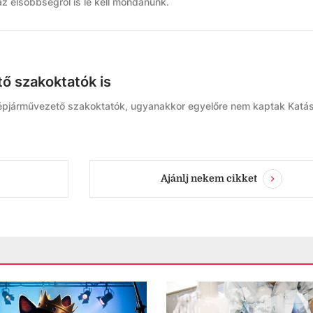
z elsőbbségről is le kell mondanunk.
ő szakoktatók is
gépjárművezető szakoktatók, ugyanakkor egyelőre nem kaptak Katá
Ajánlj nekem cikket