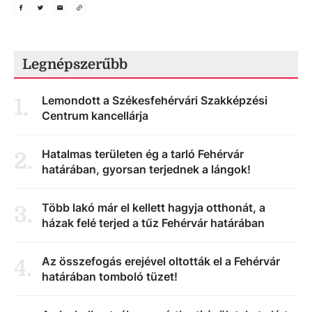
Legnépszerűbb
Lemondott a Székesfehérvári Szakképzési
1
.
Centrum kancellárja
Hatalmas területen ég a tarló Fehérvár
2
.
határában, gyorsan terjednek a lángok!
Több lakó már el kellett hagyja otthonát, a
3
.
házak felé terjed a tűz Fehérvár határában
Az összefogás erejével oltották el a Fehérvár
4
.
határában tomboló tüzet!