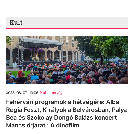
Kult
2026. 08. 07., 12:06
Kult
,
hétvége
Fehérvári programok a hétvégére: Alba
Regia Feszt, Királyok a Belvárosban, Palya
Bea és Szokolay Dongó Balázs koncert,
Mancs őrjárat : A dínófilm