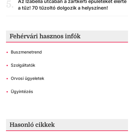
Az Izabella utcában a zártkerti épületeket elérte
5
.
a tűz! 70 tűzoltó dolgozik a helyszínen!
Fehérvári hasznos infók
•
Buszmenetrend
•
Szolgáltatók
•
Orvosi ügyeletek
•
Ügyintézés
Hasonló cikkek