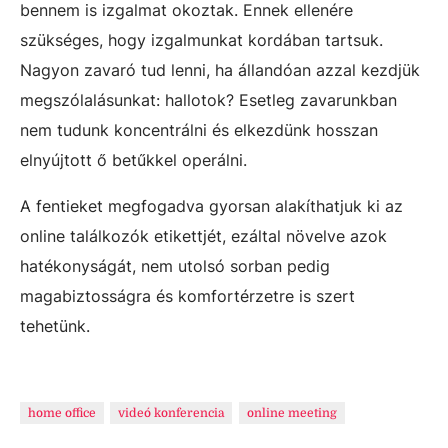
bennem is izgalmat okoztak. Ennek ellenére
szükséges, hogy izgalmunkat kordában tartsuk.
Nagyon zavaró tud lenni, ha állandóan azzal kezdjük
megszólalásunkat: hallotok? E
setleg zavarunkban
nem tudunk koncentrálni és elkezdünk hosszan
elnyújtott ő betűkkel operálni.
A fentieket megfogadva gyorsan alakíthatjuk ki az
online találkozók etikettjét, ezáltal növelve azok
hatékonyságát, nem utolsó sorban pedig
magabiztosságra és komfortérzetre is szert
tehetünk.
home office
videó konferencia
online meeting