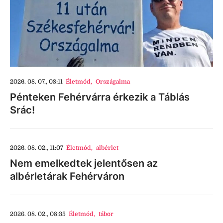
2026. 08. 07., 08:11
Életmód
,
Országalma
Pénteken Fehérvárra érkezik a Táblás
Srác!
2026. 08. 02., 11:07
Életmód
,
albérlet
Nem emelkedtek jelentősen az
albérletárak Fehérváron
2026. 08. 02., 08:35
Életmód
,
tábor