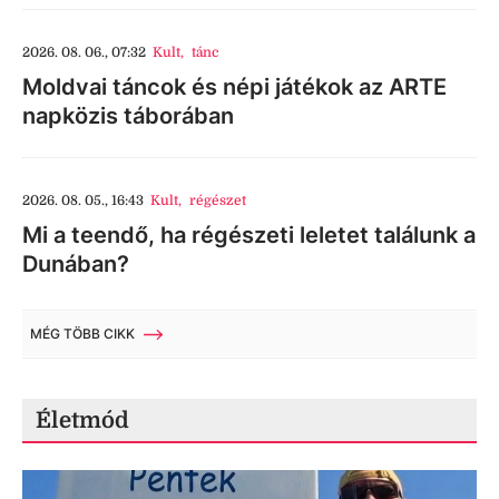
2026. 08. 06., 07:32
Kult
,
tánc
Moldvai táncok és népi játékok az ARTE
napközis táborában
2026. 08. 05., 16:43
Kult
,
régészet
Mi a teendő, ha régészeti leletet találunk a
Dunában?
MÉG TÖBB CIKK
Életmód