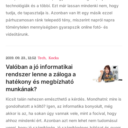
technológiák és a többi. Ezt már lassan mindenki nem, hogy
tudja, de tapasztalja is. Azonban van itt egy másik ezzel
párhuzamosan ránk telepedő tény, miszerint napról napra
töménytelen mennyiségben gyarapszik online fotó- és
videótárunk.
2019. 09. 23., 12:52
Tech
,
Kocka
Valóban a jó informatikai
rendszer lenne a záloga a
hatékony és megbízható
munkának?
Kicsit talán nehezen emészthető a kérdés. Mondhatni: mire is
gondolhatott a költő? Igen, az informatika bonyolult, még
akkor is az, ha sokan úgy vannak vele, mint a focival, hogy
ahhoz mindenki ért. Azonban azt nem lehet nem tudomásul
venni, hogy jó számítógép, jó számítógépes hálózat és gyors