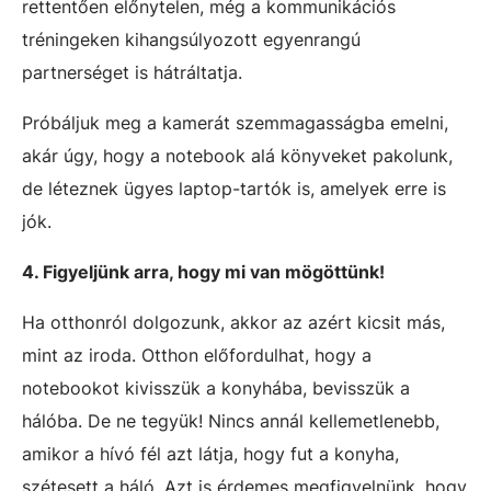
rettentően előnytelen, még a kommunikációs
tréningeken kihangsúlyozott egyenrangú
partnerséget is hátráltatja.
Próbáljuk meg a kamerát szemmagasságba emelni,
akár úgy, hogy a notebook alá könyveket pakolunk,
de léteznek ügyes laptop-tartók is, amelyek erre is
jók.
4. Figyeljünk arra, hogy mi van mögöttünk!
Ha otthonról dolgozunk, akkor az azért kicsit más,
mint az iroda. Otthon előfordulhat, hogy a
notebookot kivisszük a konyhába, bevisszük a
hálóba. De ne tegyük! Nincs annál kellemetlenebb,
amikor a hívó fél azt látja, hogy fut a konyha,
szétesett a háló. Azt is érdemes megfigyelnünk, hogy