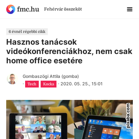
fmc.hu
Fehérvár összeköt
6 évnél régebbi cikk
Hasznos tanácsok
videókonferenciákhoz, nem csak
home office esetére
Gombaszögi Attila (gomba)
·
·
2020. 05. 25., 15:01
Tech
Kocka
pixaba.com