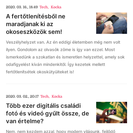
2020. 03. 16., 18:49
Tech
,
Kocka
A fertőtlenítésből ne
maradjanak ki az
okoseszközök sem!
Veszélyhelyzet van. Az én eddigi életemben még nem volt
ilyen. Gondolom az olvasók zöme is így van ezzel. Most
ismerkedünk a szokatlan és ismeretlen helyzettel, amely sok
odafigyelést kíván mindenkitől. Így kezetek mellett
fertőtlenítsétek okoskütyüiteket is!
2020. 03. 02., 20:17
Tech
,
Kocka
Több ezer digitális családi
fotó és videó gyűlt össze, de
van értelme?
Nem, nem kezdem azzal, hogy modern világunk, fejlődő