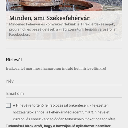
Minden, ami Székesfehérvár
Mindened Fehérvár és környéke? Nekünk is. Hírek, érdekességek,
programok és beszélgetések a világ szerintünk legjobb városáról a
Facebookon.
Hírlevél
Iratkozz fel már most hamarosan induló heti hírlevelünkre!
✓
A Hírlevélre történő feliratkozással önkéntesen, kifejezetten
hozzájárulok ahhoz, a Fehérvár Médiacentrum Kft. hírlevelet
küldjön, és ehhez kapcsolódóan felhasználói fiókot hozzon létre.
Tudomásul bírok arról, hogy a hozzájáruló nyilatkozat bármikor