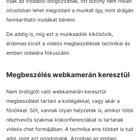
csak az irodából dolgozzanak, ott bizony nem ritkán
olcsóbban lehet megoldani a munkát így, mint drágán
fenntartható irodákat bérelni.
De addig is, míg ezt a munkaadók kiköbözik,
érdemes kicsit a videós megbeszélések technikai és
emberi oldalára fókuszálni.
Megbeszélés webkamerán keresztül
Nem ördögtől való webkamerán keresztül
megbeszélést tartani a kollégákkal, vagy akár a
főnökkel. Sőt, vannak olyan helyzetek is, amikor több
résztvevős szakmai kiskonferenciákat is tartanak
videós chat formájában. A technika erre többet is tud
adni, mint azt gondolnánk. Azonban az emberi