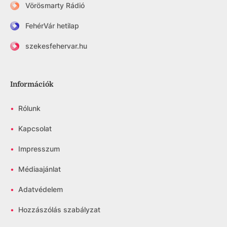
Vörösmarty Rádió
FehérVár hetilap
szekesfehervar.hu
Információk
•
Rólunk
•
Kapcsolat
•
Impresszum
•
Médiaajánlat
•
Adatvédelem
•
Hozzászólás szabályzat