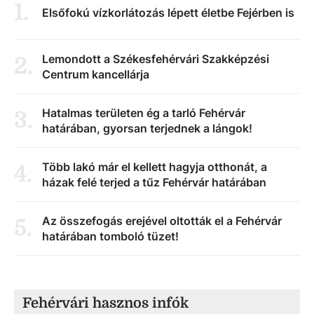
1
.
Elsőfokú vízkorlátozás lépett életbe Fejérben is
Lemondott a Székesfehérvári Szakképzési
2
.
Centrum kancellárja
Hatalmas területen ég a tarló Fehérvár
3
.
határában, gyorsan terjednek a lángok!
Több lakó már el kellett hagyja otthonát, a
4
.
házak felé terjed a tűz Fehérvár határában
Az összefogás erejével oltották el a Fehérvár
5
.
határában tomboló tüzet!
Fehérvári hasznos infók