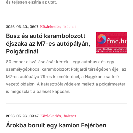
és teljesen elzárja az utat.
2026. 06. 20., 06:17
Közlekedés
,
baleset
Busz és autó karambolozott
éjszaka az M7-es autópályán,
Polgárdinál
80 ember elszállásolását kérték - egy autóbusz és egy
személygépkocsi karambolozott Polgárdi térségében éjjel, az
M7-es autópálya 79-es kilométerénél, a Nagykanizsa felé
vezető oldalon. A katasztrófavédelem mellett a polgármester
is megszólalt a baleset kapcsán.
2026. 05. 26., 09:47
Közlekedés
,
baleset
Árokba borult egy kamion Fejérben