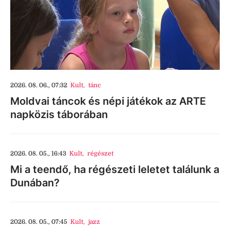
2026. 08. 06., 07:32
Kult
,
tánc
Moldvai táncok és népi játékok az ARTE
napközis táborában
2026. 08. 05., 16:43
Kult
,
régészet
Mi a teendő, ha régészeti leletet találunk a
Dunában?
2026. 08. 05., 07:45
Kult
,
jazz