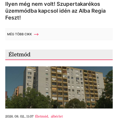
Ilyen még nem volt! Szupertakarékos
üzemmódba kapcsol idén az Alba Regia
Feszt!
MÉG TÖBB CIKK
Életmód
2026. 08. 02., 11:07
Életmód
,
albérlet