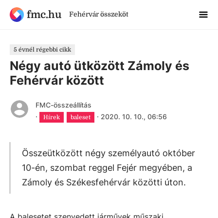
fmc.hu
Fehérvár összeköt
5 évnél régebbi cikk
Négy autó ütközött Zámoly és
Fehérvár között
FMC-összeállítás
·
·
2020. 10. 10., 06:56
Hírek
baleset
Összeütközött négy személyautó október
10-én, szombat reggel Fejér megyében, a
Zámoly és Székesfehérvár közötti úton.
A balesetet szenvedett járművek műszaki