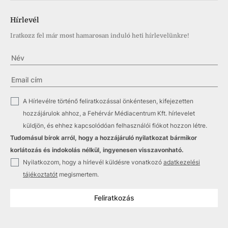
Hírlevél
Iratkozz fel már most hamarosan induló heti hírlevelünkre!
✓
A Hírlevélre történő feliratkozással önkéntesen, kifejezetten
hozzájárulok ahhoz, a Fehérvár Médiacentrum Kft. hírlevelet
küldjön, és ehhez kapcsolódóan felhasználói fiókot hozzon létre.
Tudomásul bírok arról, hogy a hozzájáruló nyilatkozat bármikor
korlátozás és indokolás nélkül, ingyenesen visszavonható.
✓
Nyilatkozom, hogy a hírlevél küldésre vonatkozó
adatkezelési
tájékoztatót
megismertem.
Feliratkozás