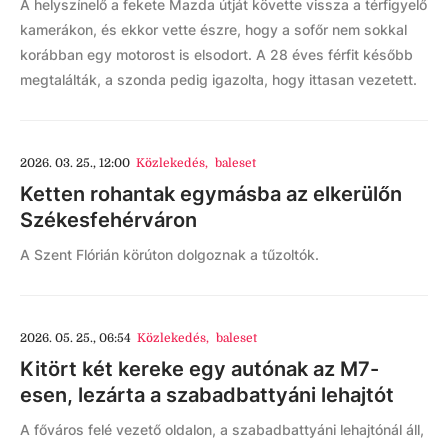
A helyszínelő a fekete Mazda útját követte vissza a térfigyelő
kamerákon, és ekkor vette észre, hogy a sofőr nem sokkal
korábban egy motorost is elsodort. A 28 éves férfit később
megtalálták, a szonda pedig igazolta, hogy ittasan vezetett.
2026. 03. 25., 12:00
Közlekedés
,
baleset
Ketten rohantak egymásba az elkerülőn
Székesfehérváron
A Szent Flórián körúton dolgoznak a tűzoltók.
2026. 05. 25., 06:54
Közlekedés
,
baleset
Kitört két kereke egy autónak az M7-
esen, lezárta a szabadbattyáni lehajtót
A főváros felé vezető oldalon, a szabadbattyáni lehajtónál áll,