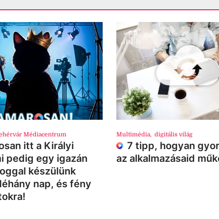
ehérvár Médiacentrum
Multimédia
,
digitális világ
san itt a Királyi
7 tipp, hogyan gyor
i pedig egy igazán
az alkalmazásaid mű
loggal készülünk
Néhány nap, és fény
tokra!