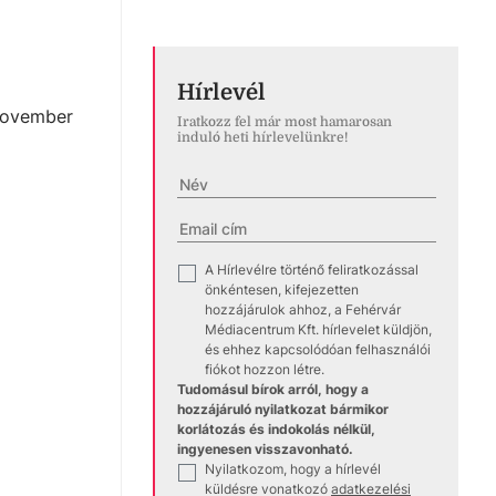
Hírlevél
 november
Iratkozz fel már most hamarosan
induló heti hírlevelünkre!
A Hírlevélre történő feliratkozással
✓
önkéntesen, kifejezetten
hozzájárulok ahhoz, a Fehérvár
Médiacentrum Kft. hírlevelet küldjön,
és ehhez kapcsolódóan felhasználói
fiókot hozzon létre.
Tudomásul bírok arról, hogy a
hozzájáruló nyilatkozat bármikor
korlátozás és indokolás nélkül,
ingyenesen visszavonható.
Nyilatkozom, hogy a hírlevél
✓
küldésre vonatkozó
adatkezelési