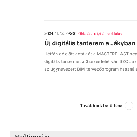
2024. 11. 12., 08:30
Oktatás
,
digitális oktatás
Új digitális tanterem a Jákyban
Hétfőn délelőtt adták át a MASTERPLAST segí
digitális tantermet a Székesfehérvári SZC J
az úgynevezett BIM tervezőprogram használa
Továbbiak betöltése