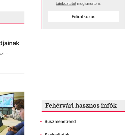
tájékoztatót
megismertem.
Feliratkozás
djainak
zt -
Fehérvári hasznos infók
•
Buszmenetrend
•
Szolgáltatók