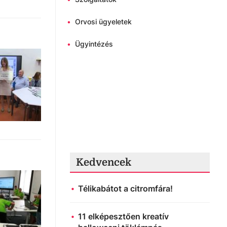
•
Orvosi ügyeletek
•
Ügyintézés
Kedvencek
Télikabátot a citromfára!
11 elképesztően kreatív