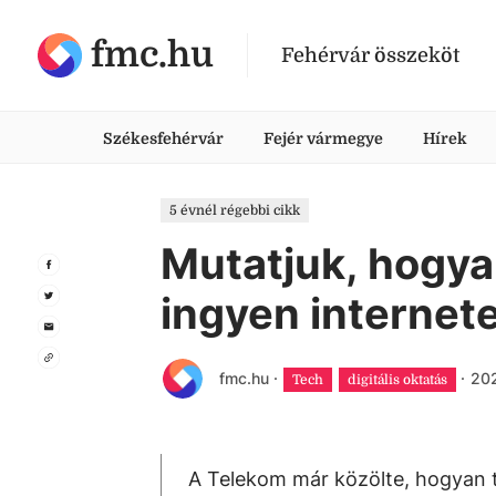
fmc.hu
Fehérvár összeköt
Székesfehérvár
Fejér vármegye
Hírek
5 évnél régebbi cikk
Mutatjuk, hogya
ingyen internet
fmc.hu
·
·
202
Tech
digitális oktatás
A Telekom már közölte, hogyan t