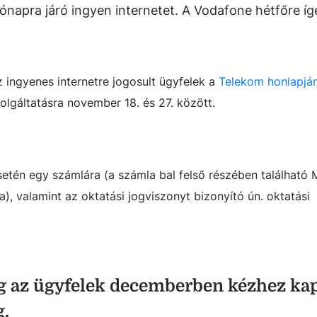
napra járó ingyen internetet. A Vodafone hétfőre íg
 ingyenes internetre jogosult ügyfelek a
Telekom honlapjá
olgáltatásra november 18. és 27. között.
etén egy számlára (a számla bal felső részében található
, valamint az oktatási jogviszonyt bizonyító ún. oktatási
g az ügyfelek decemberben kézhez kap
g.