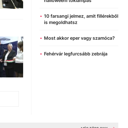
halloweeni töklámpás
10 farsangi jelmez, amit fillérekből
is megoldhatsz
Most akkor eper vagy szamóca?
Fehérvár legfurcsább zebrája