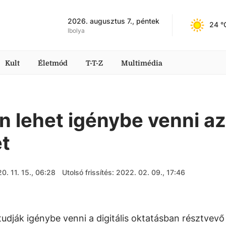
2026. augusztus 7., péntek
24
 °
Ibolya
Kult
Életmód
T-T-Z
Multimédia
n lehet igénybe venni az
et
0. 11. 15., 06:28
Utolsó frissítés: 2022. 02. 09., 17:46
udják igénybe venni a digitális oktatásban résztvevő