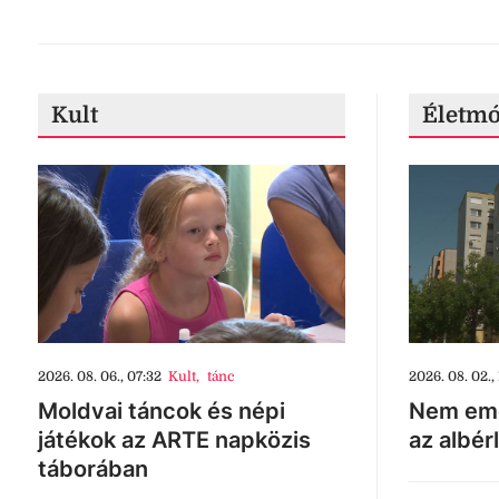
Kult
Életm
2026. 08. 06., 07:32
Kult
,
tánc
2026. 08. 02., 
Moldvai táncok és népi
Nem eme
játékok az ARTE napközis
az albér
táborában