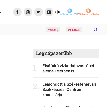
C
Fehérvár-TV
Vörösmarty Rádió
#hőség
#FEDOK
Legnépszerűbb
Elsőfokú vízkorlátozás lépett
1
.
életbe Fejérben is
Lemondott a Székesfehérvári
2
.
Szakképzési Centrum
kancellárja