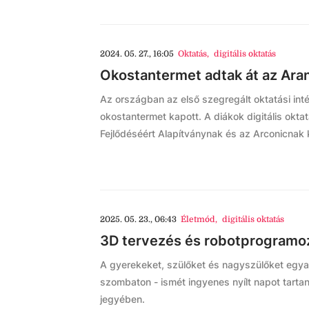
2024. 05. 27., 16:05
Oktatás
,
digitális oktatás
Okostantermet adtak át az Ara
Az országban az első szegregált oktatási int
okostantermet kapott. A diákok digitális okt
Fejlődéséért Alapítványnak és az Arconicnak
2025. 05. 23., 06:43
Életmód
,
digitális oktatás
3D tervezés és robotprogramozá
A gyerekeket, szülőket és nagyszülőket egya
szombaton - ismét ingyenes nyílt napot tarta
jegyében.