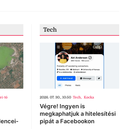
Tech
ei-tó
2026. 07. 30., 10:50
Tech
,
Kocka
Végre! Ingyen is
megkaphatjuk a hitelesítési
lencei-
pipát a Facebookon