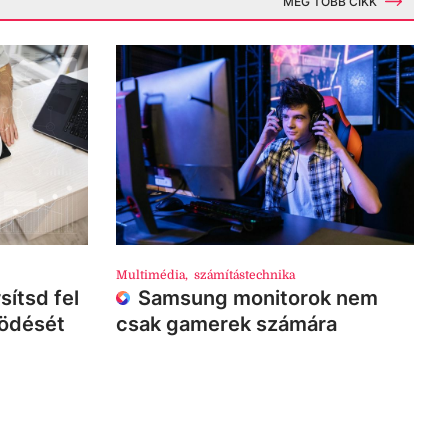
MÉG TÖBB CIKK
Multimédia
,
számítástechnika
sítsd fel
Samsung monitorok nem
ködését
csak gamerek számára