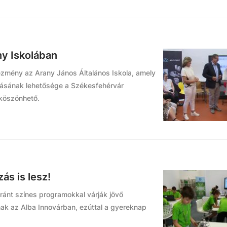
ny Iskolában
ézmény az Arany János Általános Iskola, amely
atásának lehetősége a Székesfehérvár
 köszönhető.
s is lesz!
ránt színes programokkal várják jövő
nak az Alba Innovárban, ezúttal a gyereknap