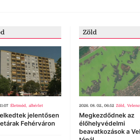
ód
Zöld
11:07
Életmód
,
albérlet
2026. 08. 02., 06:52
Zöld
,
Velenc
lkedtek jelentősen
Megkezdődnek az
letárak Fehérváron
élőhelyvédelmi
beavatkozások a Ve
tónál