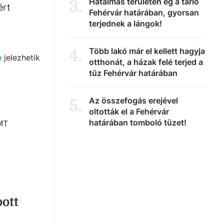
Hatalmas területen ég a tarló
3
.
ért
Fehérvár határában, gyorsan
terjednek a lángok!
Több lakó már el kellett hagyja
4
.
n
jelezhetik
otthonát, a házak felé terjed a
tűz Fehérvár határában
Az összefogás erejével
5
.
oltották el a Fehérvár
határában tomboló tüzet!
 MT
ott