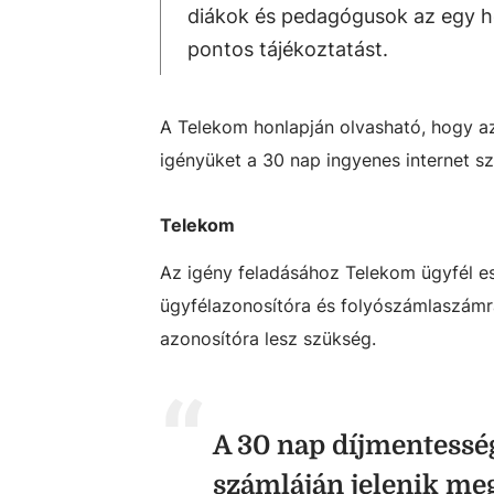
diákok és pedagógusok az egy hó
pontos tájékoztatást.
A Telekom honlapján olvasható, hogy az
igényüket a 30 nap ingyenes internet sz
Telekom
Az igény feladásához Telekom ügyfél es
ügyfélazonosítóra és folyószámlaszámra)
azonosítóra lesz szükség.
A 30 nap díjmentessé
számláján jelenik me