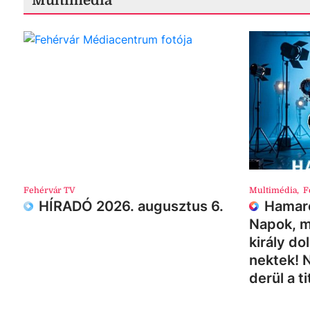
Multimédia
Fehérvár TV
Multimédia
,
F
HÍRADÓ 2026. augusztus 6.
Hamaro
Napok, m
király do
nektek! 
derül a ti