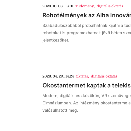
2023. 10. 06., 16:01
Tudomány
,
digitális oktatás
Robotélmények az Alba Innová
Szabadulószobából próbálhatnak kijutni a tu
robotokat is programozhatnak jövő héten szom
jelentkezőket.
2026. 04. 29., 14:24
Oktatás
,
digitális oktatás
Okostantermet kaptak a telekis
Modern, digitális eszközökön, VR szemüvegek
Gimnáziumban. Az intézmény okostanterme az
valósulhatott meg.