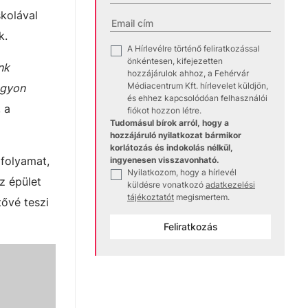
kolával
k.
A Hírlevélre történő feliratkozással
✓
önkéntesen, kifejezetten
nk
hozzájárulok ahhoz, a Fehérvár
Médiacentrum Kft. hírlevelet küldjön,
agyon
és ehhez kapcsolódóan felhasználói
 a
fiókot hozzon létre.
Tudomásul bírok arról, hogy a
hozzájáruló nyilatkozat bármikor
korlátozás és indokolás nélkül,
 folyamat,
ingyenesen visszavonható.
Nyilatkozom, hogy a hírlevél
✓
z épület
küldésre vonatkozó
adatkezelési
tájékoztatót
megismertem.
tővé teszi
Feliratkozás