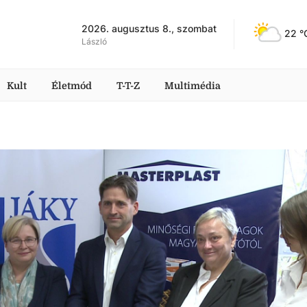
2026. augusztus 8., szombat
22
 °
László
Kult
Életmód
T-T-Z
Multimédia