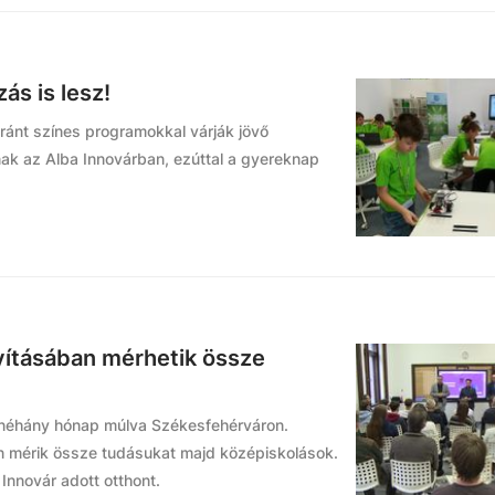
s is lesz!
ránt színes programokkal várják jövő
nak az Alba Innovárban, ezúttal a gyereknap
ításában mérhetik össze
 néhány hónap múlva Székesfehérváron.
n mérik össze tudásukat majd középiskolások.
Innovár adott otthont.