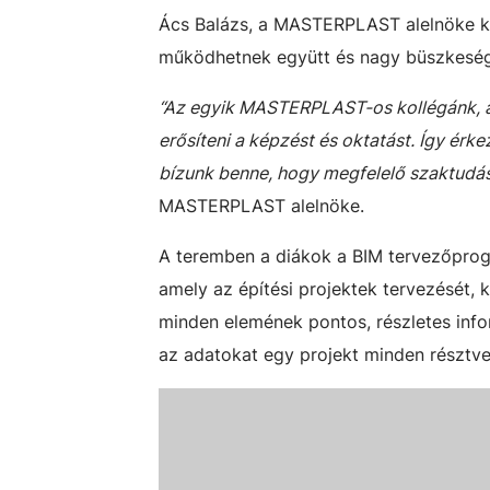
Ács Balázs, a MASTERPLAST alelnöke ki
működhetnek együtt és nagy büszkeségge
“Az egyik MASTERPLAST-os kollégánk, ak
erősíteni a képzést és oktatást. Így érk
bízunk benne, hogy megfelelő szaktudássa
MASTERPLAST alelnöke.
A teremben a diákok a BIM tervezőprogr
amely az építési projektek tervezését, 
minden elemének pontos, részletes info
az adatokat egy projekt minden résztv