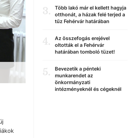
Több lakó már el kellett hagyja
3
.
otthonát, a házak felé terjed a
tűz Fehérvár határában
Az összefogás erejével
4
.
oltották el a Fehérvár
határában tomboló tüzet!
Bevezetik a pénteki
5
.
munkarendet az
önkormányzati
intézményeknél és cégeknél
új
diákok