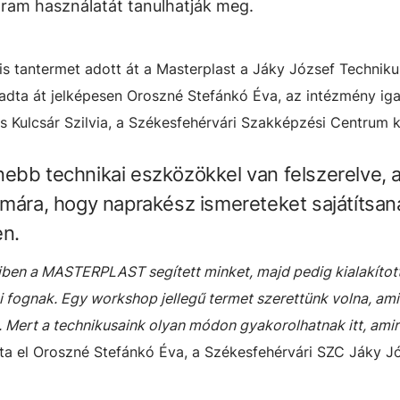
ram használatát tanulhatják meg.
lis tantermet adott át a Masterplast a Jáky József Techni
 adta át jelképesen Oroszné Stefánkó Éva, az intézmény ig
Kulcsár Szilvia, a Székesfehérvári Szakképzési Centrum ka
ebb technikai eszközökkel van felszerelve, 
ámára, hogy naprakész ismereteket sajátítsan
en.
miben a MASTERPLAST segített minket, majd pedig kialakítot
lni fognak. Egy workshop jellegű termet szerettünk volna, am
 Mert a technikusaink olyan módon gyakorolhatnak itt, ami
a el Oroszné Stefánkó Éva, a Székesfehérvári SZC Jáky J