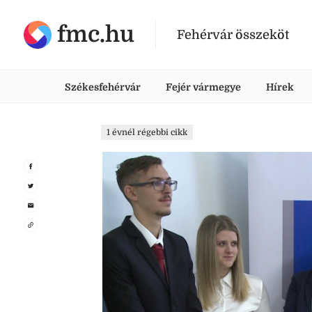
fmc.hu
Fehérvár összeköt
Székesfehérvár
Fejér vármegye
Hírek
1 évnél régebbi cikk