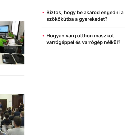
Biztos, hogy be akarod engedni a
szökőkútba a gyerekedet?
Hogyan varrj otthon maszkot
varrógéppel és varrógép nélkül?