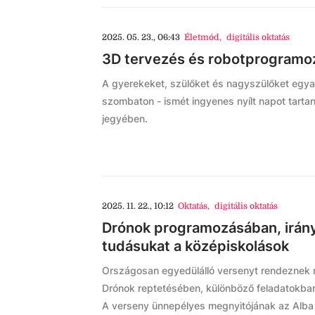
2025. 05. 23., 06:43
Életmód
,
digitális oktatás
3D tervezés és robotprogramozá
A gyerekeket, szülőket és nagyszülőket egya
szombaton - ismét ingyenes nyílt napot tarta
jegyében.
2025. 11. 22., 10:12
Oktatás
,
digitális oktatás
Drónok programozásában, irány
tudásukat a középiskolások
Országosan egyedülálló versenyt rendeznek
Drónok reptetésében, különböző feladatokba
A verseny ünnepélyes megnyitójának az Alba 