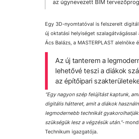
az úgynevezett BIM tervezőprog
Egy 3D-nyomtatóval is felszerelt digitá
új oktatási helyiséget szalagátvágással
Ács Balázs, a MASTERPLAST alelnöke és 
Az új tanterem a legmodern
lehetővé teszi a diákok sz
az építőipari szakterületek
“Egy nagyon szép felújítást kaptunk, a
digitális hátteret, amit a diákok haszná
legmodernebb technikát gyakorolhatják.
szükségük lesz a végzésük után.”-
mondt
Technikum igazgatója.