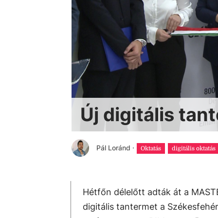
Új digitális ta
Pál Loránd
·
Oktatás
digitális oktatás
Hétfőn délelőtt adták át a MAST
digitális tantermet a Székesfeh