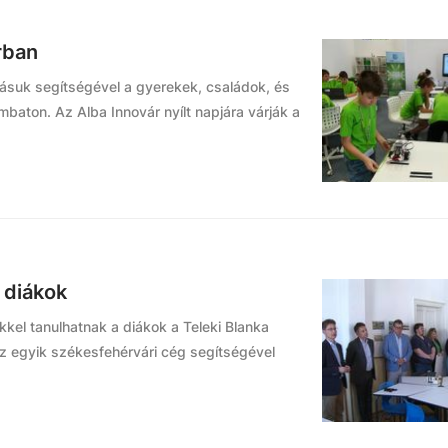
rban
dásuk segítségével a gyerekek, családok, és
baton. Az Alba Innovár nyílt napjára várják a
 diákok
kel tanulhatnak a diákok a Teleki Blanka
 egyik székesfehérvári cég segítségével