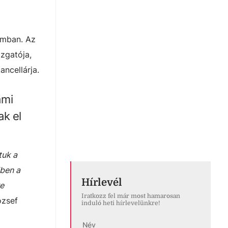
kumban. Az
azgatója,
ncellárja.
ami
ak el
tuk a
iben a
Hírlevél
re
Iratkozz fel már most hamarosan
ózsef
induló heti hírlevelünkre!