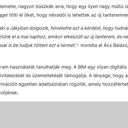
emelte, nagyon büszkék arra, hogy egy ilyen nagy múltú is
l tölti el őket, hogy névadói is lehettek az új tanteremne
i a Jákyban dolgozik, felvetette azt a kérdést, hogy tudná
eztünk el a mai naphoz, amikor elkészült az új tanterem, és n
l is be tudjuk tölteni ezt a termet.”
- mondta el Ács Balázs,
am használatát tanulhatják meg. A BIM egy olyan digitális
kivitelezését és üzemeltetését támogatja. A lényege, hogy a
rmációit egyetlen adatbázisban rögzítik, amely hozzáférhe
evőjének.