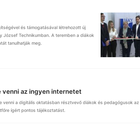
tségével és támogatásával létrehozott új
áky József Technikumban. A teremben a diákok
tát tanulhatják meg.
 venni az ingyen internetet
e venni a digitális oktatásban résztvevő diákok és pedagógusok az
főre ígért pontos tájékoztatást.