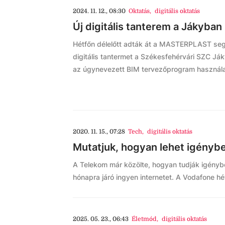
2024. 11. 12., 08:30
Oktatás
,
digitális oktatás
Új digitális tanterem a Jákyban
Hétfőn délelőtt adták át a MASTERPLAST segí
digitális tantermet a Székesfehérvári SZC J
az úgynevezett BIM tervezőprogram használa
2020. 11. 15., 07:28
Tech
,
digitális oktatás
Mutatjuk, hogyan lehet igénybe
A Telekom már közölte, hogyan tudják igényb
hónapra járó ingyen internetet. A Vodafone hét
2025. 05. 23., 06:43
Életmód
,
digitális oktatás