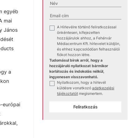
em egyéb
A mai
A Hírlevélre történő feliratkozással
✓
ny János
önkéntesen, kifejezetten
hozzájárulok ahhoz, a Fehérvár
ődését
Médiacentrum Kft. hírlevelet küldjön,
oducts
és ehhez kapcsolódóan felhasználói
fiókot hozzon létre.
Tudomásul bírok arról, hogy a
hozzájáruló nyilatkozat bármikor
ogy a
korlátozás és indokolás nélkül,
ingyenesen visszavonható.
okon
Nyilatkozom, hogy a hírlevél
✓
küldésre vonatkozó
adatkezelési
tájékoztatót
megismertem.
p-európai
Feliratkozás
z
árokkal,