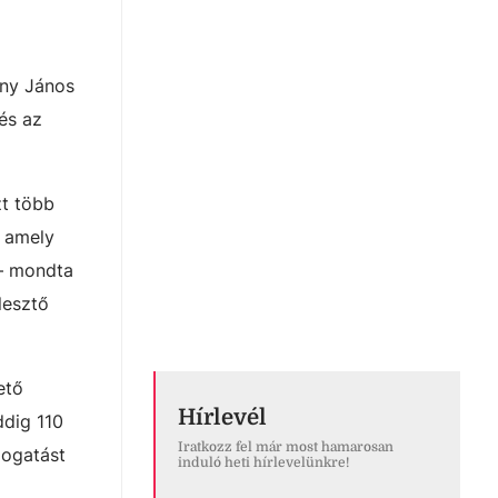
any János
 és az
zt több
, amely
 – mondta
lesztő
ető
Hírlevél
ddig 110
Iratkozz fel már most hamarosan
mogatást
induló heti hírlevelünkre!