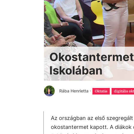
Okostantermet 
Iskolában
Rába Henrietta
·
Oktatás
digitális ok
Az országban az első szegregált
okostantermet kapott. A diákok 