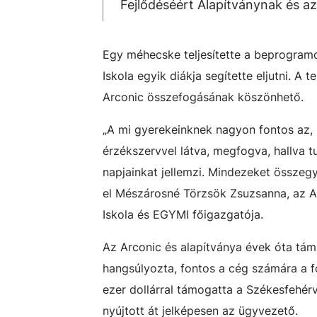
Fejlődéséért Alapítványnak és 
Egy méhecske teljesítette a beprogramo
Iskola egyik diákja segítette eljutni. A
Arconic összefogásának köszönhető.
„A mi gyerekeinknek nagyon fontos az, 
érzékszervvel látva, megfogva, hallva tu
napjainkat jellemzi. Mindezeket összeg
el Mészárosné Törzsök Zsuzsanna, az Ar
Iskola és EGYMI főigazgatója.
Az Arconic és alapítványa évek óta tám
hangsúlyozta, fontos a cég számára a f
ezer dollárral támogatta a Székesfehér
nyújtott át jelképesen az ügyvezető.