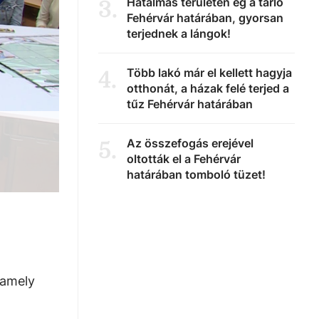
Hatalmas területen ég a tarló
3
.
Fehérvár határában, gyorsan
terjednek a lángok!
Több lakó már el kellett hagyja
4
.
otthonát, a házak felé terjed a
tűz Fehérvár határában
Az összefogás erejével
5
.
oltották el a Fehérvár
határában tomboló tüzet!
 amely