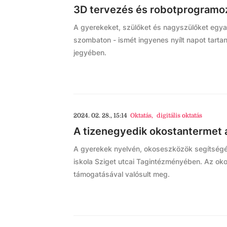
3D tervezés és robotprogramozá
A gyerekeket, szülőket és nagyszülőket egya
szombaton - ismét ingyenes nyílt napot tarta
jegyében.
2024. 02. 28., 15:14
Oktatás
,
digitális oktatás
A tizenegyedik okostantermet 
A gyerekek nyelvén, okoseszközök segítségév
iskola Sziget utcai Tagintézményében. Az o
támogatásával valósult meg.