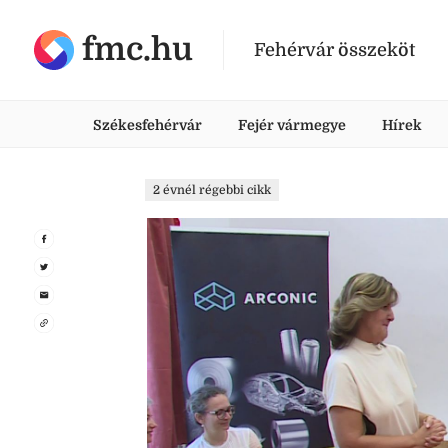
fmc.hu
Fehérvár összeköt
Székesfehérvár
Fejér vármegye
Hírek
2 évnél régebbi cikk