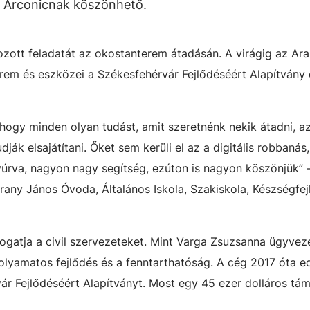
az Arconicnak köszönhető.
zott feladatát az okostanterem átadásán. A virágig az Ar
 terem és eszközei a Székesfehérvár Fejlődéséért Alapítvány
hogy minden olyan tudást, amit szeretnénk nekik átadni, a
dják elsajátítani. Őket sem kerüli el az a digitális robbanás
yúrva, nagyon nagy segítség, ezúton is nagyon köszönjük”
any János Óvoda, Általános Iskola, Szakiskola, Készségfej
ogatja a civil szervezeteket. Mint Varga Zsuzsanna ügyvez
olyamatos fejlődés és a fenntarthatóság. A cég 2017 óta e
vár Fejlődéséért Alapítványt. Most egy 45 ezer dolláros tá