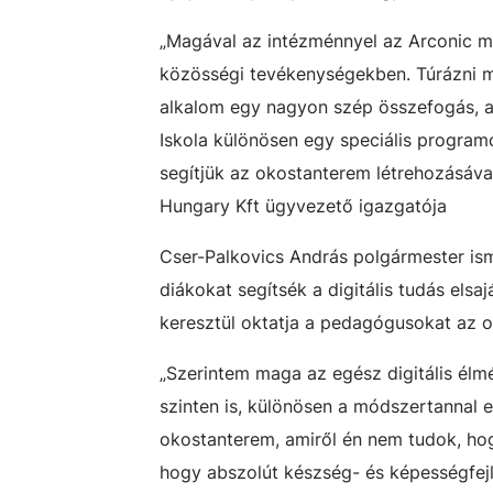
„Magával az intézménnyel az Arconic m
közösségi tevékenységekben. Túrázni me
alkalom egy nagyon szép összefogás, a
Iskola különösen egy speciális programot
segítjük az okostanterem létrehozásáva
Hungary Kft ügyvezető igazgatója
Cser-Palkovics András polgármester isme
diákokat segítsék a digitális tudás elsa
keresztül oktatja a pedagógusokat az 
„Szerintem maga az egész digitális él
szinten is, különösen a módszertannal e
okostanterem, amiről én nem tudok, hogy
hogy abszolút készség- és képességfejle