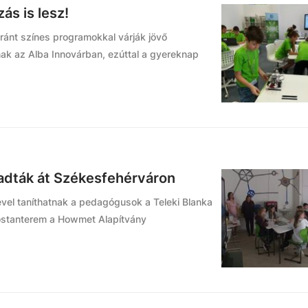
s is lesz!
ránt színes programokkal várják jövő
nak az Alba Innovárban, ezúttal a gyereknap
adták át Székesfehérváron
el taníthatnak a pedagógusok a Teleki Blanka
kostanterem a Howmet Alapítvány