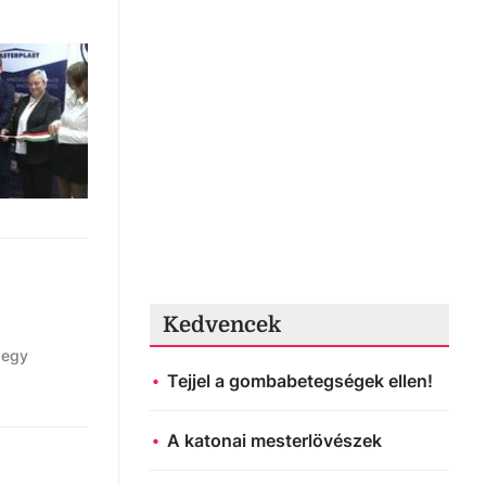
Kedvencek
 egy
Tejjel a gombabetegségek ellen!
A katonai mesterlövészek