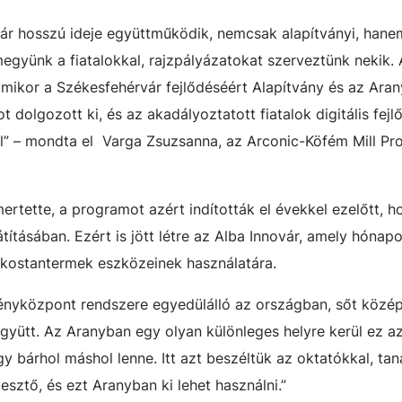
ár hosszú ideje együttműködik, nemcsak alapítványi, han
gyünk a fiatalokkal, rajzpályázatokat szerveztünk nekik. 
mikor a Székesfehérvár fejlődéséért Alapítvány és az Ara
 dolgozott ki, és az akadályoztatott fiatalok digitális fejl
l” – mondta el Varga Zsuzsanna, az Arconic-Köfém Mill Pr
rtette, a programot azért indították el évekkel ezelőtt, h
játításában. Ezért is jött létre az Alba Innovár, amely hónap
okostantermek eszközeinek használatára.
ményközpont rendszere egyedülálló az országban, sőt közé
gyütt. Az Aranyban egy olyan különleges helyre kerül ez a
 bárhol máshol lenne. Itt azt beszéltük az oktatókkal, tan
sztő, és ezt Aranyban ki lehet használni.”