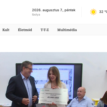
2026. augusztus 7., péntek
32
 °
Ibolya
Kult
Életmód
T-T-Z
Multimédia