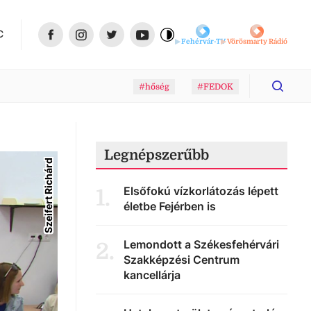
C
Fehérvár-TV
Vörösmarty Rádió
#hőség
#FEDOK
Legnépszerűbb
Szeifert Richárd
Elsőfokú vízkorlátozás lépett
1
.
életbe Fejérben is
Lemondott a Székesfehérvári
2
.
Szakképzési Centrum
kancellárja