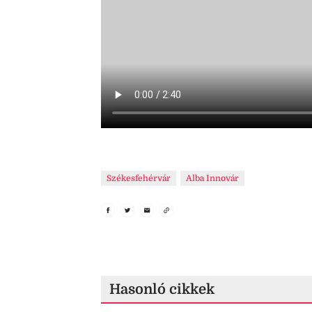
Székesfehérvár
Alba Innovár
Hasonló cikkek