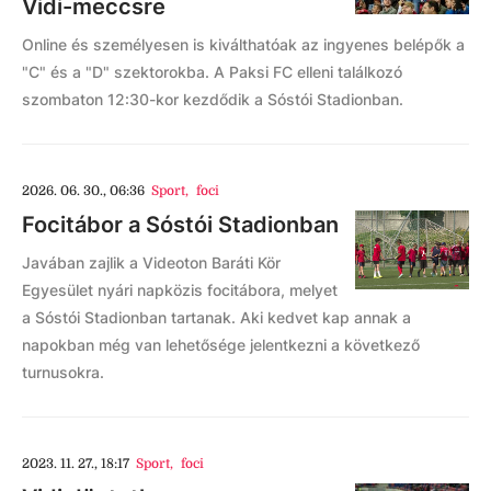
Vidi-meccsre
Online és személyesen is kiválthatóak az ingyenes belépők a
"C" és a "D" szektorokba. A Paksi FC elleni találkozó
szombaton 12:30-kor kezdődik a Sóstói Stadionban.
2026. 06. 30., 06:36
Sport
,
foci
Focitábor a Sóstói Stadionban
Javában zajlik a Videoton Baráti Kör
Egyesület nyári napközis focitábora, melyet
a Sóstói Stadionban tartanak. Aki kedvet kap annak a
napokban még van lehetősége jelentkezni a következő
turnusokra.
2023. 11. 27., 18:17
Sport
,
foci