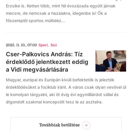
Erzsike is. Ketten több, mint fél évszázada együtt járnak
mecsre, de nemcsak a hazaiakra, idegenbe is! Ők a
főszereplői sportos múltidéz...
2025. 11. 10., 07:03
Sport
,
foci
Cser-Palkovics András: Tíz
érdeklődő jelentkezett eddig
a Vidi megvásárlására
Magyar, európai és Európán kívüli befektetők is jelezték
érdeklődésüket a fociklub iránt. A város csak olyan vevővel ül
le komolyan tárgyalni, aki öt évig évi egymilliárdot vállal és
átgondolt szakmai koncepciót tesz le az asztalra.
Továbbiak betöltése