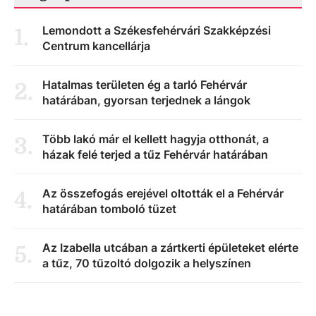
Lemondott a Székesfehérvári Szakképzési
1
.
Centrum kancellárja
Hatalmas területen ég a tarló Fehérvár
2
.
határában, gyorsan terjednek a lángok
Több lakó már el kellett hagyja otthonát, a
3
.
házak felé terjed a tűz Fehérvár határában
Az összefogás erejével oltották el a Fehérvár
4
.
határában tomboló tüzet
Az Izabella utcában a zártkerti épületeket elérte
5
.
a tűz, 70 tűzoltó dolgozik a helyszínen