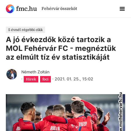
fmc.hu
Fehérvár összeköt
5 évnél régebbi cikk
A jó évkezdők közé tartozik a
MOL Fehérvár FC - megnéztük
az elmúlt tíz év statisztikáját
Németh Zoltán
·
·
2021. 01. 25., 15:02
Hírek
foci
www.molfehervarfc.hu