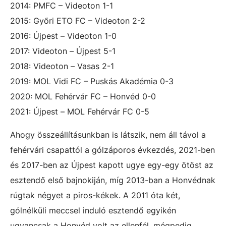
2014: PMFC – Videoton 1-1
2015: Győri ETO FC – Videoton 2-2
2016: Újpest – Videoton 1-0
2017: Videoton – Újpest 5-1
2018: Videoton – Vasas 2-1
2019: MOL Vidi FC – Puskás Akadémia 0-3
2020: MOL Fehérvár FC – Honvéd 0-0
2021: Újpest – MOL Fehérvár FC 0-5
Ahogy összeállításunkban is látszik, nem áll távol a
fehérvári csapattól a gólzáporos évkezdés, 2021-ben
és 2017-ben az Újpest kapott ugye egy-egy ötöst az
esztendő első bajnokiján, míg 2013-ban a Honvédnak
rúgtak négyet a piros-kékek. A 2011 óta két,
gólnélküli meccsel induló esztendő egyikén
ugyancsak a Honvéd volt az ellenfél, mégpedig