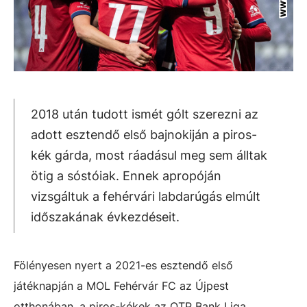
2018 után tudott ismét gólt szerezni az
adott esztendő első bajnokiján a piros-
kék gárda, most ráadásul meg sem álltak
ötig a sóstóiak. Ennek apropóján
vizsgáltuk a fehérvári labdarúgás elmúlt
időszakának évkezdéseit.
Fölényesen nyert a 2021-es esztendő első
játéknapján a MOL Fehérvár FC az Újpest
otthonában, a piros-kékek az OTP Bank Liga