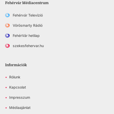
Fehérvár Médiacentrum
Fehérvár Televízió
Vörösmarty Rádió
FehérVár hetilap
szekesfehervar.hu
Információk
•
Rólunk
•
Kapcsolat
•
Impresszum
•
Médiaajánlat