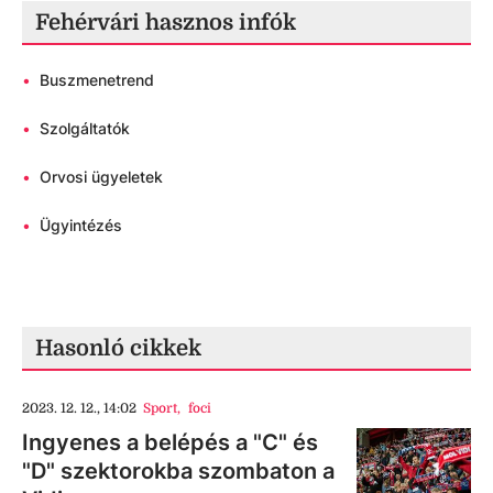
Fehérvári hasznos infók
•
Buszmenetrend
•
Szolgáltatók
•
Orvosi ügyeletek
•
Ügyintézés
Hasonló cikkek
2023. 12. 12., 14:02
Sport
,
foci
Ingyenes a belépés a "C" és
"D" szektorokba szombaton a