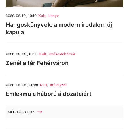
2026. 08. 10., 10:10
Kult
,
könyv
Hangoskönyvek: a modern irodalom új
kapuja
2026. 08. 08., 10:23
Kult
,
Székesfehérvár
Zenél a tér Fehérváron
2026. 08. 08., 06:29
Kult
,
művészet
Emlékmű a háború áldozataiért
MÉG TÖBB CIKK