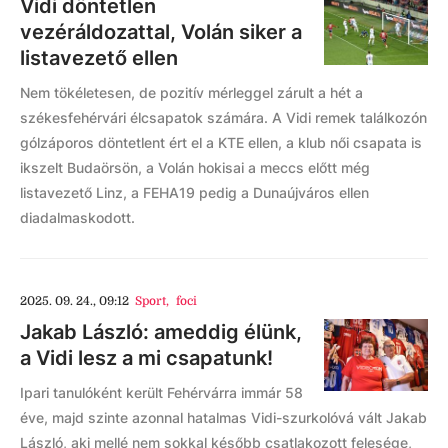
Vidi döntetlen
vezéráldozattal, Volán siker a
listavezető ellen
Nem tökéletesen, de pozitív mérleggel zárult a hét a
székesfehérvári élcsapatok számára. A Vidi remek találkozón
gólzáporos döntetlent ért el a KTE ellen, a klub női csapata is
ikszelt Budaörsön, a Volán hokisai a meccs előtt még
listavezető Linz, a FEHA19 pedig a Dunaújváros ellen
diadalmaskodott.
2025. 09. 24., 09:12
Sport
,
foci
Jakab László: ameddig élünk,
a Vidi lesz a mi csapatunk!
Ipari tanulóként került Fehérvárra immár 58
éve, majd szinte azonnal hatalmas Vidi-szurkolóvá vált Jakab
László, aki mellé nem sokkal később csatlakozott felesége,