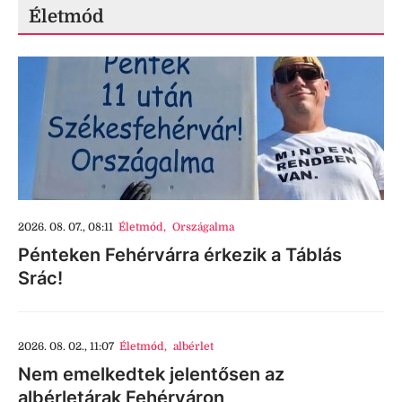
Életmód
2026. 08. 07., 08:11
Életmód
,
Országalma
Pénteken Fehérvárra érkezik a Táblás
Srác!
2026. 08. 02., 11:07
Életmód
,
albérlet
Nem emelkedtek jelentősen az
albérletárak Fehérváron