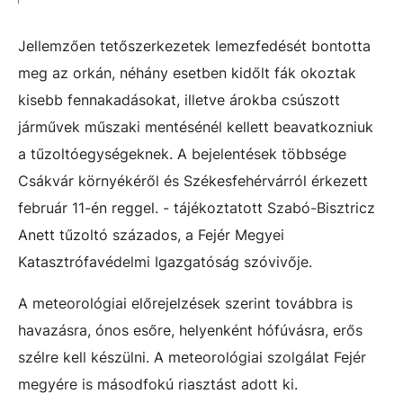
Jellemzően tetőszerkezetek lemezfedését bontotta
meg az orkán, néhány esetben kidőlt fák okoztak
kisebb fennakadásokat, illetve árokba csúszott
járművek műszaki mentésénél kellett beavatkozniuk
a tűzoltóegységeknek. A bejelentések többsége
Csákvár környékéről és Székesfehérvárról érkezett
február 11-én reggel. - tájékoztatott Szabó-Bisztricz
Anett tűzoltó százados, a Fejér Megyei
Katasztrófavédelmi Igazgatóság szóvivője.
A meteorológiai előrejelzések szerint továbbra is
havazásra, ónos esőre, helyenként hófúvásra, erős
szélre kell készülni. A meteorológiai szolgálat Fejér
megyére is másodfokú riasztást adott ki.