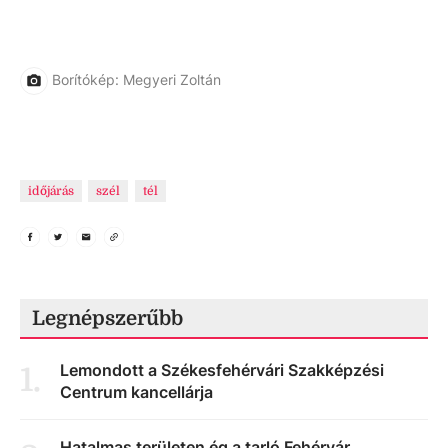
Borítókép: Megyeri Zoltán
időjárás
szél
tél
Legnépszerűbb
Lemondott a Székesfehérvári Szakképzési
1
.
Centrum kancellárja
Hatalmas területen ég a tarló Fehérvár