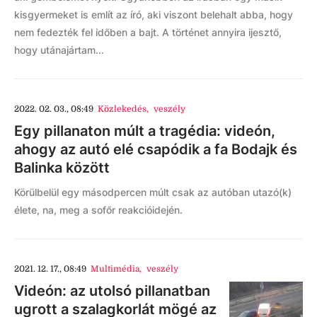
kisgyermeket is említ az író, aki viszont belehalt abba, hogy
nem fedezték fel időben a bajt. A történet annyira ijesztő,
hogy utánajártam...
2022. 02. 03., 08:49
Közlekedés
,
veszély
Egy pillanaton múlt a tragédia: videón,
ahogy az autó elé csapódik a fa Bodajk és
Balinka között
Körülbelül egy másodpercen múlt csak az autóban utazó(k)
élete, na, meg a sofőr reakcióidején.
2021. 12. 17., 08:49
Multimédia
,
veszély
Videón: az utolsó pillanatban
ugrott a szalagkorlát mögé az