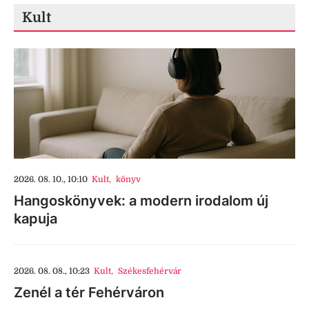
Kult
2026. 08. 10., 10:10
Kult
,
könyv
Hangoskönyvek: a modern irodalom új
kapuja
2026. 08. 08., 10:23
Kult
,
Székesfehérvár
Zenél a tér Fehérváron