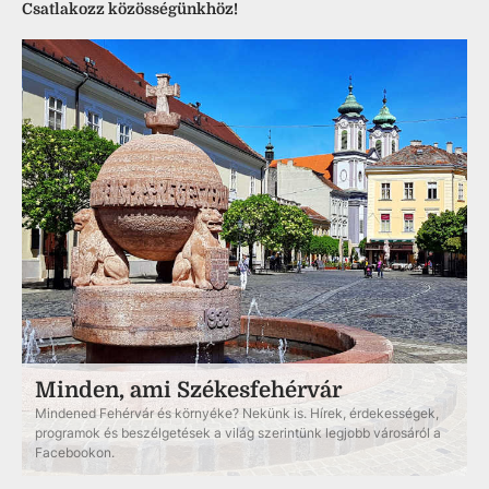
Csatlakozz közösségünkhöz!
Minden, ami Székesfehérvár
Mindened Fehérvár és környéke? Nekünk is. Hírek, érdekességek,
programok és beszélgetések a világ szerintünk legjobb városáról a
Facebookon.