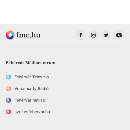
fmc.hu
Fehérvár Médiacentrum
Fehérvár Televízió
Vörösmarty Rádió
FehérVár hetilap
szekesfehervar.hu