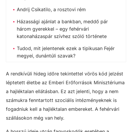
Andrij Csikatilo, a rosztovi rém
Házassági ajánlat a bankban, meddő pár
három gyerekkel – egy fehérvári
katonaházaspár szívhez szóló története
Tudod, mit jelentenek ezek a tipikusan Fejér
megyei, dunántúli szavak?
A rendkívüli hideg időre tekintettel vörös kód jelzést
léptetett életbe az Emberi Erőforrások Minisztériuma
a hajléktalan ellátásban. Ez azt jelenti, hogy a nem
számukra fenntartott szociális intézményeknek is
fogadniuk kell a hajléktalan embereket. A fehérvári
szállásokon még van hely.
A hosszú ideje utcán fagyoskodók esetében a