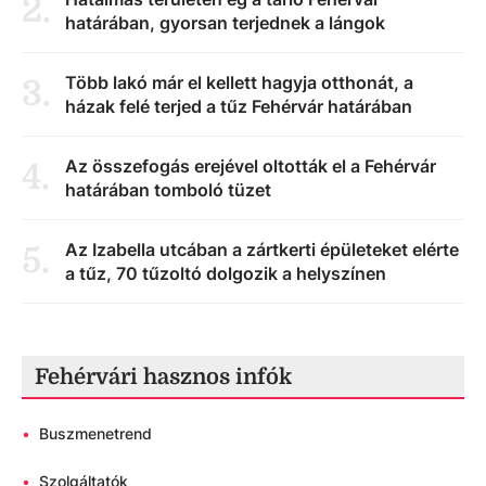
2
.
határában, gyorsan terjednek a lángok
Több lakó már el kellett hagyja otthonát, a
3
.
házak felé terjed a tűz Fehérvár határában
Az összefogás erejével oltották el a Fehérvár
4
.
határában tomboló tüzet
Az Izabella utcában a zártkerti épületeket elérte
5
.
a tűz, 70 tűzoltó dolgozik a helyszínen
Fehérvári hasznos infók
•
Buszmenetrend
•
Szolgáltatók