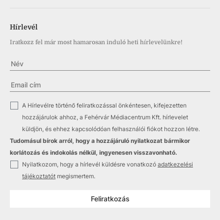
Hírlevél
Iratkozz fel már most hamarosan induló heti hírlevelünkre!
✓
A Hírlevélre történő feliratkozással önkéntesen, kifejezetten
hozzájárulok ahhoz, a Fehérvár Médiacentrum Kft. hírlevelet
küldjön, és ehhez kapcsolódóan felhasználói fiókot hozzon létre.
Tudomásul bírok arról, hogy a hozzájáruló nyilatkozat bármikor
korlátozás és indokolás nélkül, ingyenesen visszavonható.
✓
Nyilatkozom, hogy a hírlevél küldésre vonatkozó
adatkezelési
tájékoztatót
megismertem.
Feliratkozás