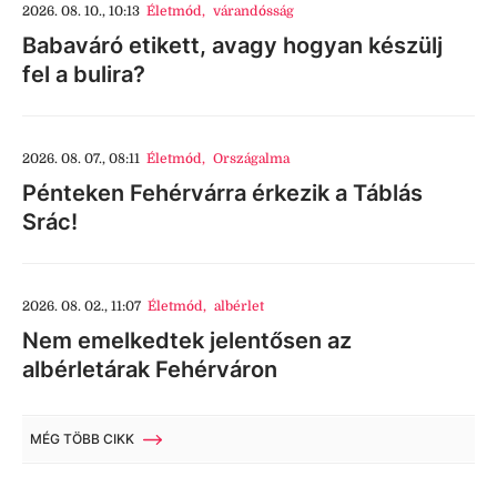
2026. 08. 10., 10:13
Életmód
,
várandósság
Babaváró etikett, avagy hogyan készülj
fel a bulira?
2026. 08. 07., 08:11
Életmód
,
Országalma
Pénteken Fehérvárra érkezik a Táblás
Srác!
2026. 08. 02., 11:07
Életmód
,
albérlet
Nem emelkedtek jelentősen az
albérletárak Fehérváron
MÉG TÖBB CIKK