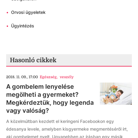
•
Orvosi ügyeletek
•
Ügyintézés
Hasonló cikkek
2018. 11. 09., 17:00
Egészség
,
veszély
A gombelem lenyelése
megölheti a gyermeket?
Megkérdeztük, hogy legenda
vagy valóság?
A közelmúltban kezdett el keringeni Facebookon egy
édesanya levele, amelyben kisgyermeke megmentéséről írt,
aki gombelemet nyelt. Ugyanebben az írásban egy másik