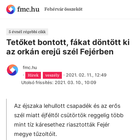
fmc.hu
Fehérvár összeköt
5 évnél régebbi cikk
Tetőket bontott, fákat döntött ki
az orkán erejű szél Fejérben
fmc.hu
·
·
2021. 02. 11., 12:49
Hírek
veszély
Utolsó frissítés: 2021. 03. 10., 10:09
Az éjszaka lehullott csapadék és az erős
szél miatt éjféltől csütörtök reggelig több
mint tíz káresethez riasztották Fejér
megye tűzoltóit.