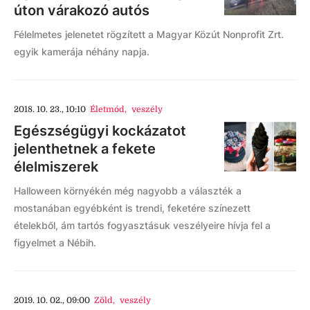
úton várakozó autós
Félelmetes jelenetet rögzített a Magyar Közút Nonprofit Zrt.
egyik kamerája néhány napja.
2018. 10. 23., 10:10
Életmód
,
veszély
Egészségügyi kockázatot
jelenthetnek a fekete
élelmiszerek
Halloween környékén még nagyobb a választék a
mostanában egyébként is trendi, feketére színezett
ételekből, ám tartós fogyasztásuk veszélyeire hívja fel a
figyelmet a Nébih.
2019. 10. 02., 09:00
Zöld
,
veszély