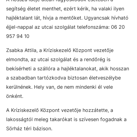
segítség életet menthet, ezért kérik, ha valaki ilyen
hajléktalant lát, hívja a mentőket. Ugyancsak hívható
éjjel-nappal az utcai szolgálat telefonszáma: 06 20
957 94 10
Zsabka Attila, a Kríziskezelő Központ vezetője
elmondta, az utcai szolgálat és a rendőrég is
bekísérheti a szállóra a hajléktalanokat, akik hosszan
a szabadban tartózkodva biztosan életveszélybe
kerülnének. Hely van, de nem mindenki él vele
önként.
A Kríziskezelő Központ vezetője hozzátette, a
lakosságtól meleg takarókat is szívesen fogadnak a
Sörház téri bázison.