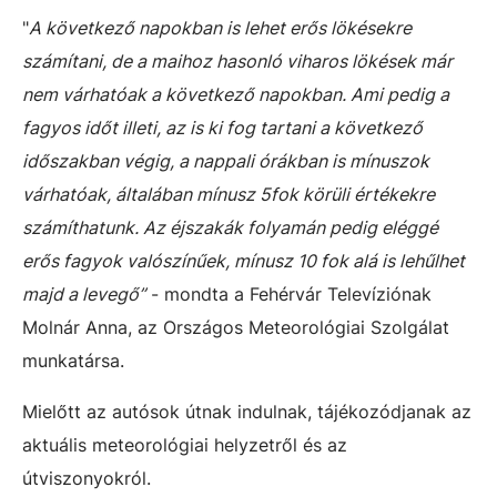
"
A következő napokban is lehet erős lökésekre
számítani, de a maihoz hasonló viharos lökések már
nem várhatóak a következő napokban. Ami pedig a
fagyos időt illeti, az is ki fog tartani a következő
időszakban végig, a nappali órákban is mínuszok
várhatóak, általában mínusz 5fok körüli értékekre
számíthatunk. Az éjszakák folyamán pedig eléggé
erős fagyok valószínűek, mínusz 10 fok alá is lehűlhet
majd a levegő”
- mondta a Fehérvár Televíziónak
Molnár Anna, az Országos Meteorológiai Szolgálat
munkatársa.
Mielőtt az autósok útnak indulnak, tájékozódjanak az
aktuális meteorológiai helyzetről és az
útviszonyokról.