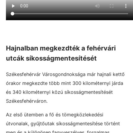
Hajnalban megkezdték a fehérvári
utcák síkosságmentesítését
Székesfehérvár Városgondnoksága már hajnali kettő
órakor megkezdte több mint 300 kilométernyi járda
és 340 kilométernyi közú síkosságmentesítését
Székesfehérváron.
Az első ütemben a fő és tömegközlekedési
útvonalak, gyűjtőutak síkosságmentesítése történt
meg és a különösen fagyveszélyes, forgalmas