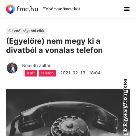
fmc.hu
Fehérvár összeköt
5 évnél régebbi cikk
(Egyelőre) nem megy ki a
divatból a vonalas telefon
Németh Zoltán
·
·
2021. 02. 13., 18:04
Kult
telefon
pixabay.com/Alexas_Fotos