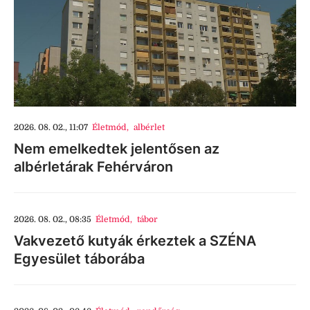
2026. 08. 02., 11:07
Életmód
,
albérlet
Nem emelkedtek jelentősen az
albérletárak Fehérváron
2026. 08. 02., 08:35
Életmód
,
tábor
Vakvezető kutyák érkeztek a SZÉNA
Egyesület táborába