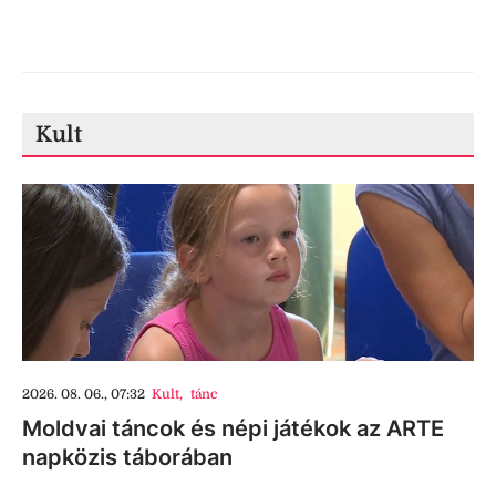
Kult
2026. 08. 06., 07:32
Kult
,
tánc
Moldvai táncok és népi játékok az ARTE
napközis táborában