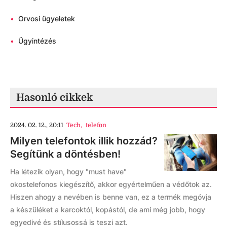
•
Orvosi ügyeletek
•
Ügyintézés
Hasonló cikkek
2024. 02. 12., 20:11
Tech
,
telefon
Milyen telefontok illik hozzád?
Segítünk a döntésben!
Ha létezik olyan, hogy "must have"
okostelefonos kiegészítő, akkor egyértelműen a védőtok az.
Hiszen ahogy a nevében is benne van, ez a termék megóvja
a készüléket a karcoktól, kopástól, de ami még jobb, hogy
egyedivé és stílusossá is teszi azt.