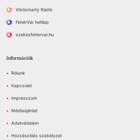
Vörösmarty Rádió
FehérVár hetilap
szekesfehervar.hu
Információk
•
Rólunk
•
Kapcsolat
•
Impresszum
•
Médiaajánlat
•
Adatvédelem
•
Hozzászólás szabályzat