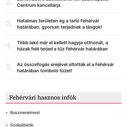
2
.
Centrum kancellárja
Hatalmas területen ég a tarló Fehérvár
3
.
határában, gyorsan terjednek a lángok!
Több lakó már el kellett hagyja otthonát, a
4
.
házak felé terjed a tűz Fehérvár határában
Az összefogás erejével oltották el a Fehérvár
5
.
határában tomboló tüzet!
Fehérvári hasznos infók
•
Buszmenetrend
•
Szolgáltatók