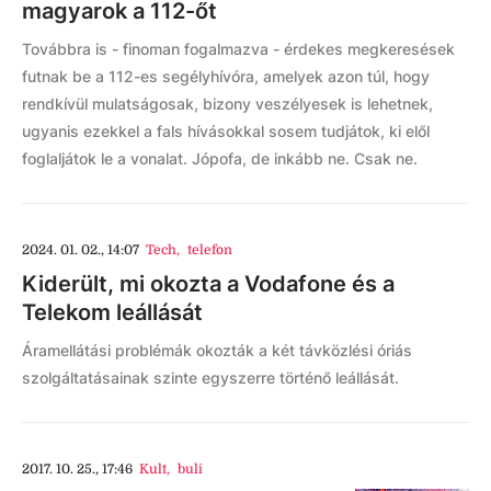
magyarok a 112-őt
Továbbra is - finoman fogalmazva - érdekes megkeresések
futnak be a 112-es segélyhívóra, amelyek azon túl, hogy
rendkívül mulatságosak, bizony veszélyesek is lehetnek,
ugyanis ezekkel a fals hívásokkal sosem tudjátok, ki elől
foglaljátok le a vonalat. Jópofa, de inkább ne. Csak ne.
2024. 01. 02., 14:07
Tech
,
telefon
Kiderült, mi okozta a Vodafone és a
Telekom leállását
Áramellátási problémák okozták a két távközlési óriás
szolgáltatásainak szinte egyszerre történő leállását.
2017. 10. 25., 17:46
Kult
,
buli