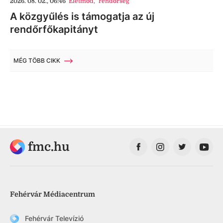
2026. 08. 02., 06:46
Életmód
,
rendőrség
A közgyűlés is támogatja az új
rendőrfőkapitányt
MÉG TÖBB CIKK
fmc.hu
Fehérvár Médiacentrum
Fehérvár Televízió