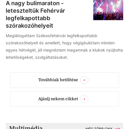
A nagy bulimaraton -
leteszteltük Fehérvár
legfelkapottabb
szórakozóhelyeit
Meglátogattam Székesfehérvár legfelkapottabb
szórakozóhelyeit és amellett, hogy végigbuliztam minden
egyes hétvégét, jól megnéztem magamnak a klubok nyújtotta
lehetőségeket, szolgáltatásokat.
Továbbiak betöltése
Ajánlj nekem cikket
Multimédia
MÉG TÖBB CIKK