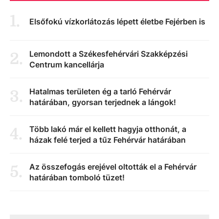
1
.
Elsőfokú vízkorlátozás lépett életbe Fejérben is
Lemondott a Székesfehérvári Szakképzési
2
.
Centrum kancellárja
Hatalmas területen ég a tarló Fehérvár
3
.
határában, gyorsan terjednek a lángok!
Több lakó már el kellett hagyja otthonát, a
4
.
házak felé terjed a tűz Fehérvár határában
Az összefogás erejével oltották el a Fehérvár
5
.
határában tomboló tüzet!