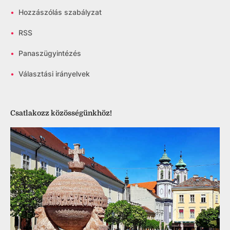
•
Hozzászólás szabályzat
•
RSS
•
Panaszügyintézés
•
Választási irányelvek
Csatlakozz közösségünkhöz!