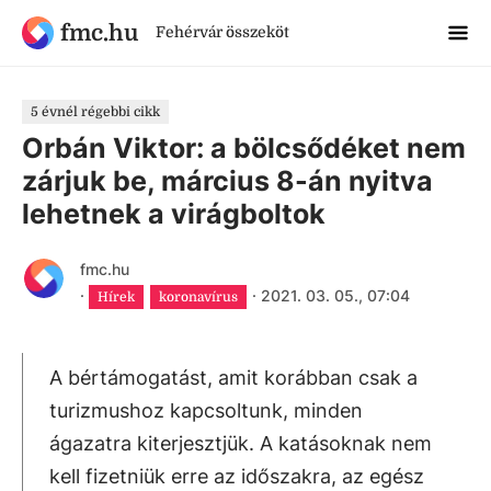
fmc.hu
Fehérvár összeköt
5 évnél régebbi cikk
Orbán Viktor: a bölcsődéket nem
zárjuk be, március 8-án nyitva
lehetnek a virágboltok
fmc.hu
·
·
2021. 03. 05., 07:04
Hírek
koronavírus
A bértámogatást, amit korábban csak a
turizmushoz kapcsoltunk, minden
ágazatra kiterjesztjük. A katásoknak nem
kell fizetniük erre az időszakra, az egész