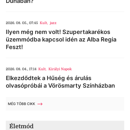
Dunában?
2026. 08. 05., 07:45
Kult
,
jazz
Ilyen még nem volt! Szupertakarékos
üzemmódba kapcsol idén az Alba Regia
Feszt!
2026. 08. 04., 17:14
Kult
,
Királyi Napok
Elkezdődtek a Hűség és árulás
olvasópróbái a Vörösmarty Színházban
MÉG TÖBB CIKK
Életmód