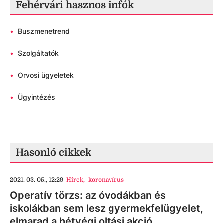
Fehérvári hasznos infók
•
Buszmenetrend
•
Szolgáltatók
•
Orvosi ügyeletek
•
Ügyintézés
Hasonló cikkek
2021. 03. 05., 12:29
Hírek
,
koronavírus
Operatív törzs: az óvodákban és
iskolákban sem lesz gyermekfelügyelet,
elmarad a hétvégi oltási akció