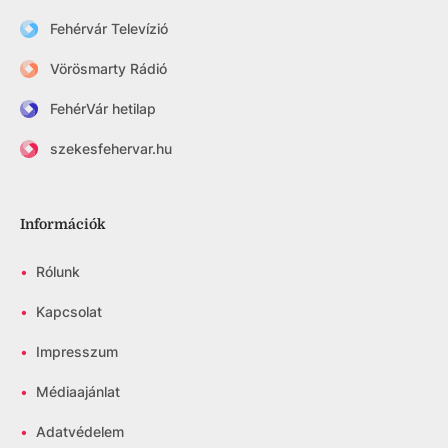
Fehérvár Televízió
Vörösmarty Rádió
FehérVár hetilap
szekesfehervar.hu
Információk
•
Rólunk
•
Kapcsolat
•
Impresszum
•
Médiaajánlat
•
Adatvédelem