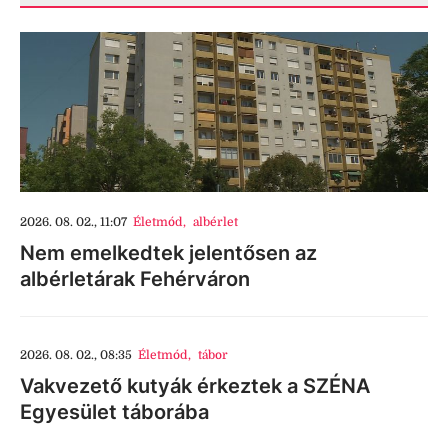
2026. 08. 02., 11:07
Életmód
,
albérlet
Nem emelkedtek jelentősen az
albérletárak Fehérváron
2026. 08. 02., 08:35
Életmód
,
tábor
Vakvezető kutyák érkeztek a SZÉNA
Egyesület táborába