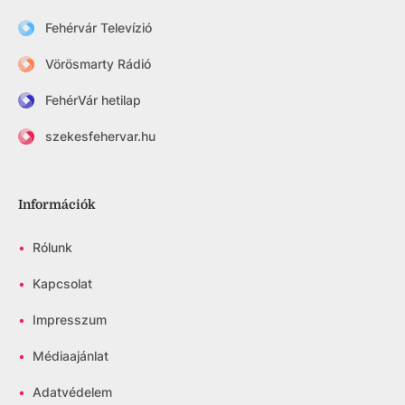
Fehérvár Televízió
Vörösmarty Rádió
FehérVár hetilap
szekesfehervar.hu
Információk
•
Rólunk
•
Kapcsolat
•
Impresszum
•
Médiaajánlat
•
Adatvédelem