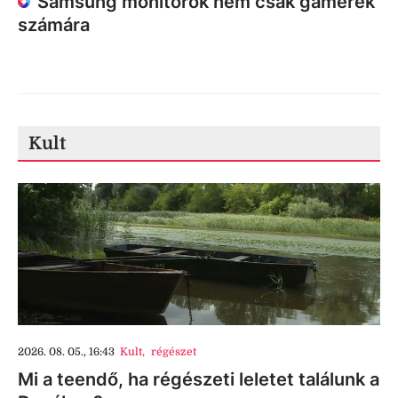
Samsung monitorok nem csak gamerek
számára
Kult
2026. 08. 05., 16:43
Kult
,
régészet
Mi a teendő, ha régészeti leletet találunk a