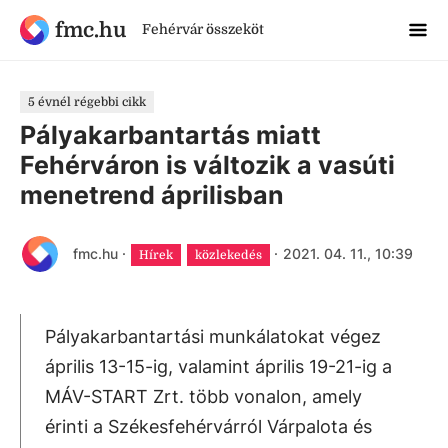
fmc.hu
Fehérvár összeköt
5 évnél régebbi cikk
Pályakarbantartás miatt
Fehérváron is változik a vasúti
menetrend áprilisban
fmc.hu
·
·
2021. 04. 11., 10:39
Hírek
közlekedés
Pályakarbantartási munkálatokat végez
április 13-15-ig, valamint április 19-21-ig a
MÁV-START Zrt. több vonalon, amely
érinti a Székesfehérvárról Várpalota és