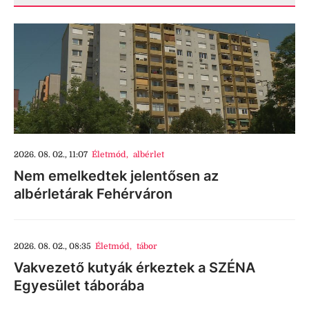
2026. 08. 02., 11:07
Életmód
,
albérlet
Nem emelkedtek jelentősen az
albérletárak Fehérváron
2026. 08. 02., 08:35
Életmód
,
tábor
Vakvezető kutyák érkeztek a SZÉNA
Egyesület táborába