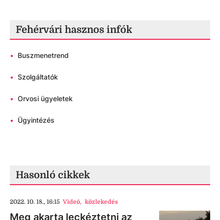
Fehérvári hasznos infók
•
Buszmenetrend
•
Szolgáltatók
•
Orvosi ügyeletek
•
Ügyintézés
Hasonló cikkek
2022. 10. 18., 16:15
Videó
,
közlekedés
Meg akarta leckéztetni az