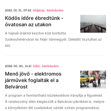
2025. 01. 31., 07:42
Időjárás
,
közlekedés
Ködös időre ébredtünk -
óvatosan az utakon
A hajnali óráktól kezdve köd borította
Székesfehérvárat és Fejér Vármegyét. Délelőtt tisztulhat az
idő.
2026. 05. 30., 14:41
Zöld
,
közlekedés
Menő jövő - elektromos
járművek foglalták el a
Belvárost
A program a fenntartható közlekedésre irányítja a figyelmet.
A rendezvény idén kiegészült a Belvárosi piknikkel is, melyre
a környékben élő családokat várták színes programokkal.