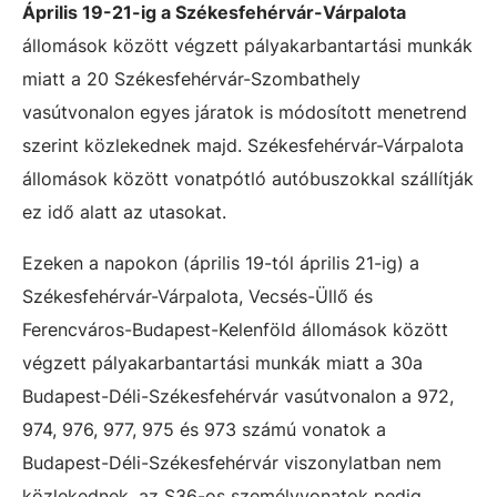
Április 19-21-ig a Székesfehérvár-Várpalota
állomások között végzett pályakarbantartási munkák
miatt a 20 Székesfehérvár-Szombathely
vasútvonalon egyes járatok is módosított menetrend
szerint közlekednek majd. Székesfehérvár-Várpalota
állomások között vonatpótló autóbuszokkal szállítják
ez idő alatt az utasokat.
Ezeken a napokon (április 19-tól április 21-ig) a
Székesfehérvár-Várpalota, Vecsés-Üllő és
Ferencváros-Budapest-Kelenföld állomások között
végzett pályakarbantartási munkák miatt a 30a
Budapest-Déli-Székesfehérvár vasútvonalon a 972,
974, 976, 977, 975 és 973 számú vonatok a
Budapest-Déli-Székesfehérvár viszonylatban nem
közlekednek, az S36-os személyvonatok pedig