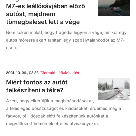
M7-es leállósávjában előző
autóst, majdnem
tömegbaleset lett a vége
Nem sokon múlott, hogy tragédia legyen a vége, amikor egy
autós móresre akart tanítani egy szabálytalankodót az M7-
esen.
2021. 10. 28., 08:56
Életmód
,
közlekedés
Miért fontos az autót
felkészíteni a télre?
Azért, hogy elkerüljük a meghibásodásokat,
a felesleges bosszúságot és kiadásokat, érdemes még a
fagyos, téli időszak előtt felkészítenünk autónkat a
megváltozott hőmérsékletre és útviszonyokra.