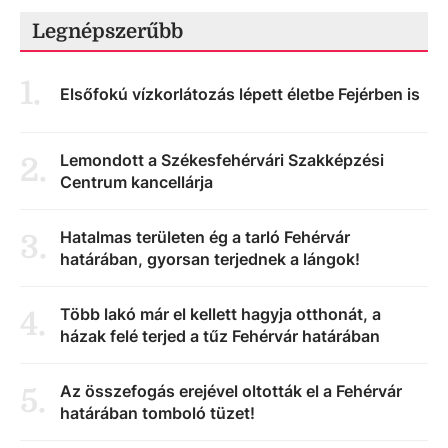
Legnépszerűbb
1
.
Elsőfokú vízkorlátozás lépett életbe Fejérben is
Lemondott a Székesfehérvári Szakképzési
2
.
Centrum kancellárja
Hatalmas területen ég a tarló Fehérvár
3
.
határában, gyorsan terjednek a lángok!
Több lakó már el kellett hagyja otthonát, a
4
.
házak felé terjed a tűz Fehérvár határában
Az összefogás erejével oltották el a Fehérvár
5
.
határában tomboló tüzet!