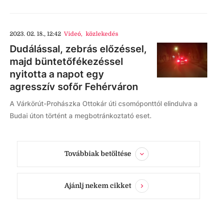
2023. 02. 18., 12:42
Videó
,
közlekedés
Dudálással, zebrás előzéssel,
majd büntetőfékezéssel
nyitotta a napot egy
agresszív sofőr Fehérváron
A Várkörút-Prohászka Ottokár úti csomóponttól elindulva a
Budai úton történt a megbotránkoztató eset.
Továbbiak betöltése
Ajánlj nekem cikket