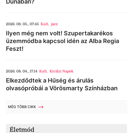
Dunában?
2026. 08. 05., 07:45
Kult
,
jazz
Ilyen még nem volt! Szupertakarékos
üzemmódba kapcsol idén az Alba Regia
Feszt!
2026. 08. 04., 17:14
Kult
,
Királyi Napok
Elkezdődtek a Hűség és árulás
olvasópróbái a Vörösmarty Színházban
MÉG TÖBB CIKK
Életmód