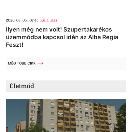
2026. 08. 05., 07:45
Kult
,
jazz
Ilyen még nem volt! Szupertakarékos
üzemmódba kapcsol idén az Alba Regia
Feszt!
MÉG TÖBB CIKK
Életmód