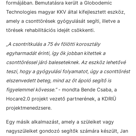
formájában. Bemutatásra került a Globodemic
Technologies magyar KKV által kifejlesztett eszköz,
amely a csonttörések gyógyulását segíti, illetve a
törések rehabilitációs idejét csökkenti.
„A csontritkulás a 75 év fölötti korosztály
egyharmadát érinti, így ők jobban kitettek a
csonttöréssel járó baleseteknek. Az eszköz lehetővé
teszi, hogy a gyógyulási folyamatot, úgy a csonttörést
elszenvedett beteg, mind az őt ápoló segítő is
figyelemmel kövesse.”
- mondta Bende Csaba, a
Hocare2.0 projekt vezető partnerének, a KDRIÜ
projektmenedzsere.
Egy másik alkalmazást, amely a szüleiket vagy
nagyszüleiket gondozó segítők számára készült, Jan