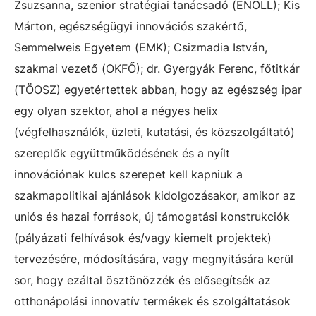
Zsuzsanna, szenior stratégiai tanácsadó (ENOLL); Kis
Márton, egészségügyi innovációs szakértő,
Semmelweis Egyetem (EMK); Csizmadia István,
szakmai vezető (OKFŐ); dr. Gyergyák Ferenc, főtitkár
(TÖOSZ) egyetértettek abban, hogy az egészség ipar
egy olyan szektor, ahol a négyes helix
(végfelhasználók, üzleti, kutatási, és közszolgáltató)
szereplők együttműködésének és a nyílt
innovációnak kulcs szerepet kell kapniuk a
szakmapolitikai ajánlások kidolgozásakor, amikor az
uniós és hazai források, új támogatási konstrukciók
(pályázati felhívások és/vagy kiemelt projektek)
tervezésére, módosítására, vagy megnyitására kerül
sor, hogy ezáltal ösztönözzék és elősegítsék az
otthonápolási innovatív termékek és szolgáltatások