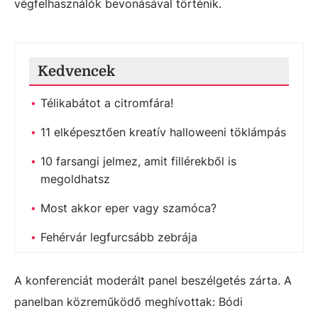
végfelhasználók bevonásával történik.
Kedvencek
Télikabátot a citromfára!
11 elképesztően kreatív halloweeni töklámpás
10 farsangi jelmez, amit fillérekből is
megoldhatsz
Most akkor eper vagy szamóca?
Fehérvár legfurcsább zebrája
A konferenciát moderált panel beszélgetés zárta. A
panelban közreműködő meghívottak: Bódi