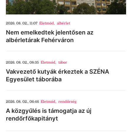
2026. 08. 02., 11:07
Életmód
,
albérlet
Nem emelkedtek jelentősen az
albérletárak Fehérváron
2026. 08. 02., 08:35
Életmód
,
tábor
Vakvezető kutyák érkeztek a SZÉNA
Egyesület táborába
2026. 08. 02., 06:46
Életmód
,
rendőrség
A közgyűlés is támogatja az új
rendőrfőkapitányt