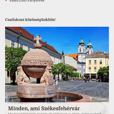
•
Választási irányelvek
Csatlakozz közösségünkhöz!
Minden, ami Székesfehérvár
Mindened Fehérvár és környéke? Nekünk is. Hírek, érdekességek,