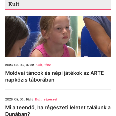
Kult
2026. 08. 06., 07:32
Kult
,
tánc
Moldvai táncok és népi játékok az ARTE
napközis táborában
2026. 08. 05., 16:43
Kult
,
régészet
Mi a teendő, ha régészeti leletet találunk a
Dunában?