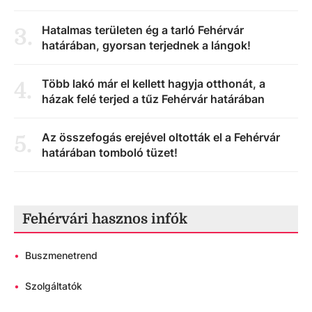
Hatalmas területen ég a tarló Fehérvár
3
.
határában, gyorsan terjednek a lángok!
Több lakó már el kellett hagyja otthonát, a
4
.
házak felé terjed a tűz Fehérvár határában
Az összefogás erejével oltották el a Fehérvár
5
.
határában tomboló tüzet!
Fehérvári hasznos infók
•
Buszmenetrend
•
Szolgáltatók