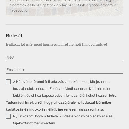
programok és beszélgetések a világ szerintünk legjobb városáról a
Facebookon.
Hírlevél
Iratkozz fel már most hamarosan induló heti hírlevelünkre!
✓
A Hírlevélre történő feliratkozással önkéntesen, kifejezetten
hozzájárulok ahhoz, a Fehérvár Médiacentrum Kft. hírlevelet
küldjön, és ehhez kapcsolódóan felhasználói fiókot hozzon létre.
Tudomásul bírok arról, hogy a hozzájáruló nyilatkozat bármikor
korlátozás és indokolás nélkül, ingyenesen visszavonható.
✓
Nyilatkozom, hogy a hírlevél küldésre vonatkozó
adatkezelési
tájékoztatót
megismertem.