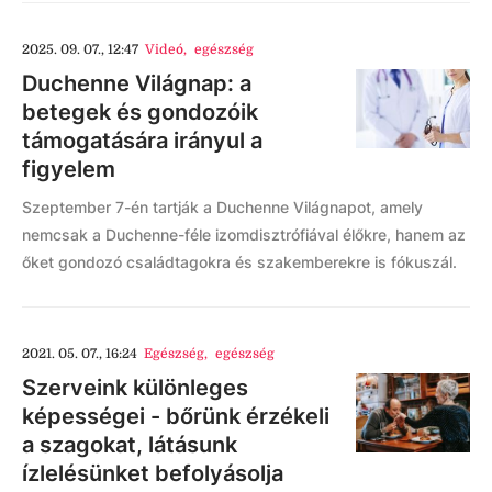
2025. 09. 07., 12:47
Videó
,
egészség
Duchenne Világnap: a
betegek és gondozóik
támogatására irányul a
figyelem
Szeptember 7-én tartják a Duchenne Világnapot, amely
nemcsak a Duchenne-féle izomdisztrófiával élőkre, hanem az
őket gondozó családtagokra és szakemberekre is fókuszál.
2021. 05. 07., 16:24
Egészség
,
egészség
Szerveink különleges
képességei - bőrünk érzékeli
a szagokat, látásunk
ízlelésünket befolyásolja