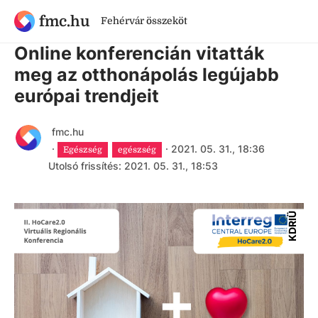
fmc.hu
Fehérvár összeköt
5 évnél régebbi cikk
Online konferencián vitatták
meg az otthonápolás legújabb
európai trendjeit
fmc.hu
·
·
2021. 05. 31., 18:36
Egészség
egészség
Utolsó frissítés: 2021. 05. 31., 18:53
KDRIÜ