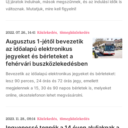
Új járatok indulnak, mások megszűnnek, és az indulási idők is
változnak. Mutatjuk, mire kell figyelni!
2022. 07. 26., 14:41
Közlekedés
,
tömegközlekedés
Augusztus 1-jétől bevezetik
az időalapú elektronikus
jegyeket és bérleteket a
fehérvári buszközlekedésben
Bevezetik az időalapú elektronikus jegyeket és bérleteket:
lesz 90 perces, 24 órás és 72 órás jegy, emellett
megjelennek a 15, 30 és 90 napos bérletek is, melyeket
online, okostelefonon lehet megvásárolni.
2023. 11. 28., 09:14
Közlekedés
,
tömegközlekedés
Ingyenessé tennék a 14 éven aluliaknak a