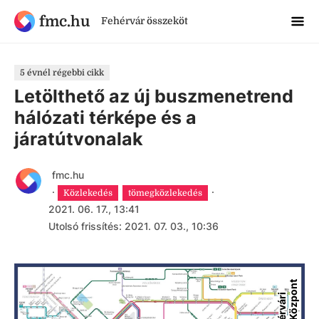
fmc.hu
Fehérvár összeköt
5 évnél régebbi cikk
Letölthető az új buszmenetrend
hálózati térképe és a
járatútvonalak
fmc.hu
·
·
Közlekedés
tömegközlekedés
2021. 06. 17., 13:41
Utolsó frissítés: 2021. 07. 03., 10:36