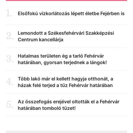
1
.
Elsőfokú vízkorlátozás lépett életbe Fejérben is
Lemondott a Székesfehérvári Szakképzési
2
.
Centrum kancellárja
Hatalmas területen ég a tarló Fehérvár
3
.
határában, gyorsan terjednek a lángok!
Több lakó már el kellett hagyja otthonát, a
4
.
házak felé terjed a tűz Fehérvár határában
Az összefogás erejével oltották el a Fehérvár
5
.
határában tomboló tüzet!