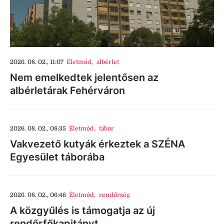
2026. 08. 02., 11:07
Életmód
,
albérlet
Nem emelkedtek jelentősen az
albérletárak Fehérváron
2026. 08. 02., 08:35
Életmód
,
tábor
Vakvezető kutyák érkeztek a SZÉNA
Egyesület táborába
2026. 08. 02., 06:46
Életmód
,
rendőrség
A közgyűlés is támogatja az új
rendőrfőkapitányt