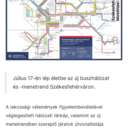
t
S
z
é
k
e
s
f
e
h
é
r
v
á
r
i
M
o
b
i
l
i
t
á
s
i
K
ö
z
p
o
n
Július 17-én lép életbe az új buszhálózat
és -menetrend Székesfehérváron.
A lakossági vélemények figyelembevételével
véglegesített hálózati térkép, valamint az új
menetrendben szereplő járatok útvonallistája