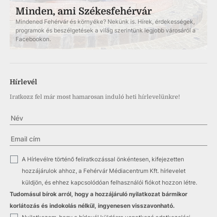
Minden, ami Székesfehérvár
Mindened Fehérvár és környéke? Nekünk is. Hírek, érdekességek,
programok és beszélgetések a világ szerintünk legjobb városáról a
Facebookon.
Hírlevél
Iratkozz fel már most hamarosan induló heti hírlevelünkre!
✓
A Hírlevélre történő feliratkozással önkéntesen, kifejezetten
hozzájárulok ahhoz, a Fehérvár Médiacentrum Kft. hírlevelet
küldjön, és ehhez kapcsolódóan felhasználói fiókot hozzon létre.
Tudomásul bírok arról, hogy a hozzájáruló nyilatkozat bármikor
korlátozás és indokolás nélkül, ingyenesen visszavonható.