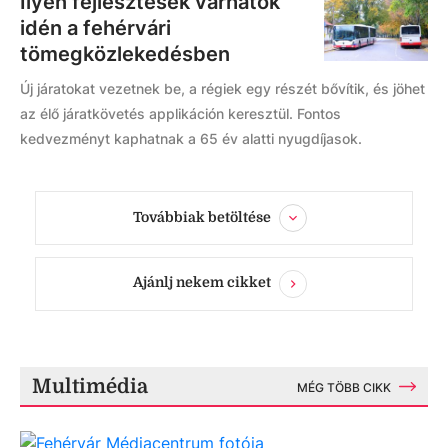
Ilyen fejlesztések várhatók
idén a fehérvári
tömegközlekedésben
Új járatokat vezetnek be, a régiek egy részét bővítik, és jöhet
az élő járatkövetés applikáción keresztül. Fontos
kedvezményt kaphatnak a 65 év alatti nyugdíjasok.
Továbbiak betöltése
Ajánlj nekem cikket
Multimédia
MÉG TÖBB CIKK