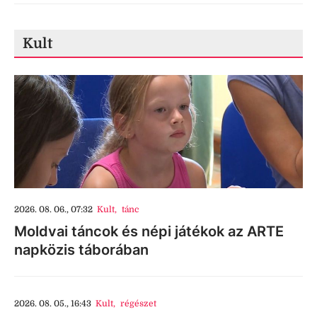
Kult
2026. 08. 06., 07:32
Kult
,
tánc
Moldvai táncok és népi játékok az ARTE
napközis táborában
2026. 08. 05., 16:43
Kult
,
régészet