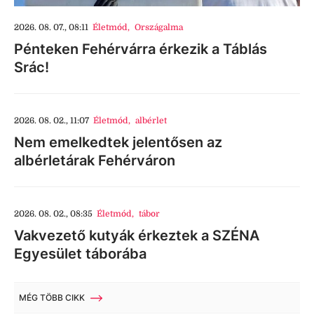
2026. 08. 07., 08:11
Életmód
,
Országalma
Pénteken Fehérvárra érkezik a Táblás
Srác!
2026. 08. 02., 11:07
Életmód
,
albérlet
Nem emelkedtek jelentősen az
albérletárak Fehérváron
2026. 08. 02., 08:35
Életmód
,
tábor
Vakvezető kutyák érkeztek a SZÉNA
Egyesület táborába
MÉG TÖBB CIKK