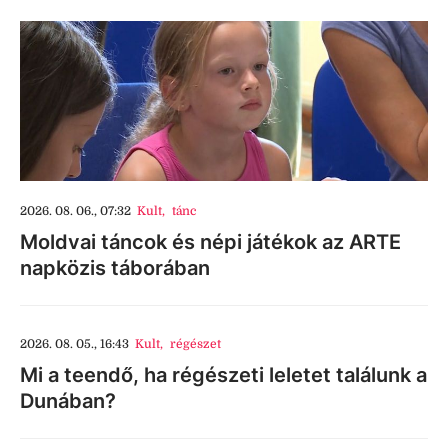
2026. 08. 06., 07:32
Kult
,
tánc
Moldvai táncok és népi játékok az ARTE
napközis táborában
2026. 08. 05., 16:43
Kult
,
régészet
Mi a teendő, ha régészeti leletet találunk a
Dunában?