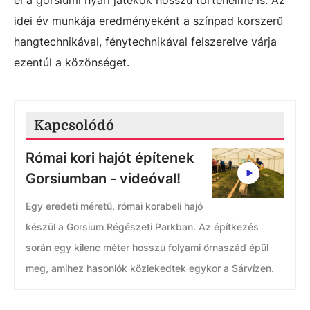
el a gorsiumi nyári játékok hosszú történelme is. Az
idei év munkája eredményeként a színpad korszerű
hangtechnikával, fénytechnikával felszerelve várja
ezentúl a közönséget.
Kapcsolódó
Római kori hajót építenek
Gorsiumban - videóval!
Egy eredeti méretű, római korabeli hajó
készül a Gorsium Régészeti Parkban. Az építkezés
során egy kilenc méter hosszú folyami őrnaszád épül
meg, amihez hasonlók közlekedtek egykor a Sárvízen.