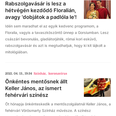
Rabszolgavásár is lesz a
hétvégén kezdődő Floralián,
avagy 'dobjátok a padlóla le'!
Idén sem maradhat el az egyik kedvenc programom, a
Floralia, vagyis a tavaszköszöntő ünnep a Gorsiumban. Lesz
császári bevonulás, gladiátorjáték, római kori esküvő,
rabszolgavásár és azt is megtudhatjuk, hogy ki kit lájkolt a
mitológiában.
2021. 04. 13., 19:34
Színház
,
koronavírus
Önkéntes mentősnek állt
Keller János, az ismert
fehérvári színész
Öt hónapja önkénteskedik a mentőszolgálatnál Keller János, a
fehérvári Vörösmarty Színház művésze. A színész