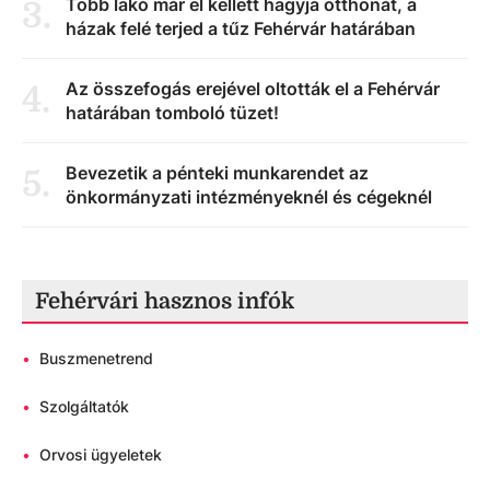
Több lakó már el kellett hagyja otthonát, a
3
.
házak felé terjed a tűz Fehérvár határában
Az összefogás erejével oltották el a Fehérvár
4
.
határában tomboló tüzet!
Bevezetik a pénteki munkarendet az
5
.
önkormányzati intézményeknél és cégeknél
Fehérvári hasznos infók
•
Buszmenetrend
•
Szolgáltatók
•
Orvosi ügyeletek