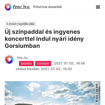
fmc.hu
Fehérvár összeköt
5 évnél régebbi cikk
Új színpaddal és ingyenes
koncerttel indul nyári idény
Gorsiumban
fmc.hu
·
·
2021. 07. 02., 16:56
Színház
Gorsium
Utolsó frissítés: 2021. 07. 03., 10:32
Kiss László