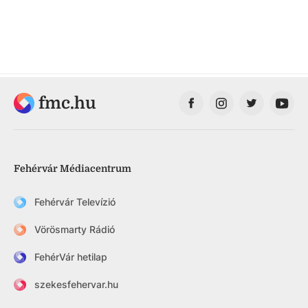
fmc.hu
Fehérvár Médiacentrum
Fehérvár Televízió
Vörösmarty Rádió
FehérVár hetilap
szekesfehervar.hu