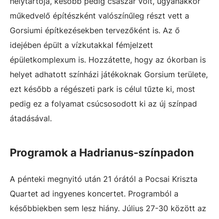
helytartója, később pedig császár volt, ugyanakkor
műkedvelő építészként valószínűleg részt vett a
Gorsiumi építkezésekben tervezőként is. Az ő
idejében épült a vízkutakkal fémjelzett
épületkomplexum is. Hozzátette, hogy az ókorban is
helyet adhatott színházi játékoknak Gorsium területe,
ezt később a régészeti park is célul tűzte ki, most
pedig ez a folyamat csúcsosodott ki az új színpad
átadásával.
Programok a Hadrianus-színpadon
A pénteki megnyitó után 21 órától a Pocsai Kriszta
Quartet ad ingyenes koncertet. Programból a
későbbiekben sem lesz hiány. Július 27-30 között az