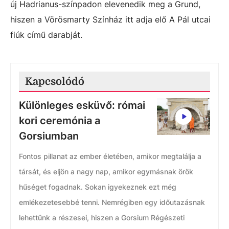
új Hadrianus-színpadon elevenedik meg a Grund,
hiszen a Vörösmarty Színház itt adja elő A Pál utcai
fiúk című darabját.
Kapcsolódó
Különleges esküvő: római
kori ceremónia a
Gorsiumban
Fontos pillanat az ember életében, amikor megtalálja a
társát, és eljön a nagy nap, amikor egymásnak örök
hűséget fogadnak. Sokan igyekeznek ezt még
emlékezetesebbé tenni. Nemrégiben egy időutazásnak
lehettünk a részesei, hiszen a Gorsium Régészeti